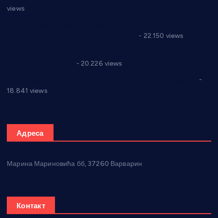
views
Саопштење и демант Дома здравља “Др Властимир
Годић” на текст који кружи фејсбуком
- 22.150 views
Јелена Вујић-Обрадовић представник Александровца у
Парламенту Србије
- 20.226 views
Откривена илегална штампарија новца код Варварина
-
18.841 views
Адреса
Марина Мариновића бб, 37260 Варварин
Контакт