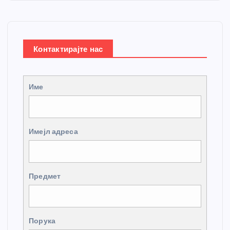
Контактирајте нас
Име
Имејл адреса
Предмет
Порука