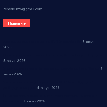
temnic.info@gmail.com
Најновије
Александровац спреман за 61. “Жупску бербу”
5. август
2026.
Нова игралишта стижу у Бошњане, Доњи Катун и Парцане
5. август 2026.
У Ћићевцу одржана Конференција клубова Зоне “Запад”
5.
август 2026.
Четири учионице у старом делу ОШ “Јован Курсула”
добијају ново рухо
4. август 2026.
Књижевност, музика, спорт и уметност током августа у
Варварину
3. август 2026.