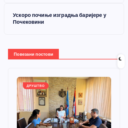
т
Ускоро почиње изградња баријере у
Почековини
а
њ
е
Повезани постови
ч
л
ДРУШТВО
а
н
к