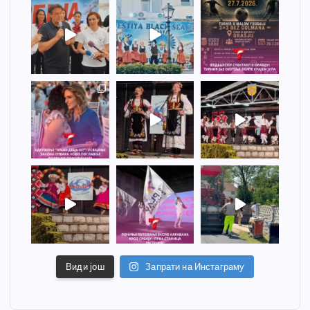
Види још
Запрати на Инстаграму