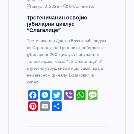
август 3, 2026
0 Comments
Трстеничанин освојио
јубиларни циклус
“Слагалице”
Трстеничанин Драган Брзаковић, родом
из Страгара код Трстеника, победник је
јубиларног 200. циклуса популарног
телевизијског квиза “ТВ Слагалица”. У
изузетно узбудљивом и до самог краја
неизвесном финалу, Брзаковић је
успео…
F
M
T
Vi
W
M
a
e
w
b
h
e
Pi
E
S
c
ss
itt
er
at
ss
nt
m
h
e
e
er
s
a
er
ail
ar
b
n
A
g