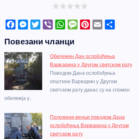
F
M
T
Vi
W
M
Pi
E
S
a
e
w
b
h
e
nt
m
h
Повезани чланци
c
ss
itt
er
at
ss
er
ail
ar
e
e
er
s
a
e
e
Обележен Дан ослобођења
b
n
A
g
st
Варварина у Другом светском рату
o
g
p
e
Поводом Дана ослобођења
o
er
p
општине Варварин у Другом
светском рату данас су на спомен
k
обележја у…
Положени венци поводом Дана
ослобођења Варварина у Другом
светском рату