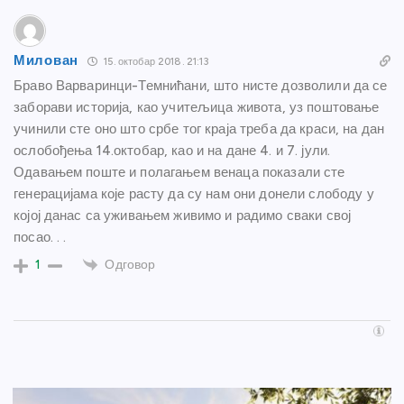
Милован
15. октобар 2018. 21:13
Браво Варваринци-Темнићани, што нисте дозволили да се
заборави историја, као учитељица живота, уз поштовање
учинили сте оно што србе тог краја треба да краси, на дан
ослобођења 14.октобар, као и на дане 4. и 7. јули.
Одавањем поште и полагањем венаца показали сте
генерацијама које расту да су нам они донели слободу у
којој данас са уживањем живимо и радимо сваки свој
посао. . .
Одговор
1