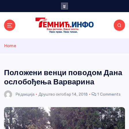
S
k
i
p
t
o
Темнићки
c
Home
o
n
информативн
t
e
Положени венци поводом Дана
и портал
n
ослобођења Варварина
t
Редакција
Друштво
октобар 14, 2018
1 Comments