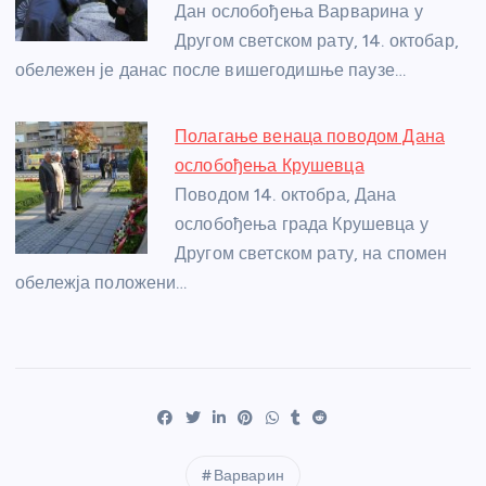
Дан ослобођења Варварина у
Другом светском рату, 14. октобар,
обележен је данас после вишегодишње паузе…
Полагање венаца поводом Дана
ослобођења Крушевца
Поводом 14. октобра, Дана
ослобођења града Крушевца у
Другом светском рату, на спомен
обележја положени…
Варварин