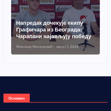
Спортски центар “Ћићевац”
добија савремени систем
грејања
Никола Петровић
јул 31, 2026
Оснивач