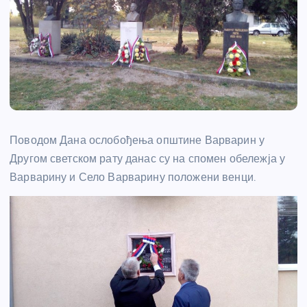
Поводом Дана ослобођења општине Варварин у
Другом светском рату данас су на спомен обележја у
Варварину и Село Варварину положени венци.