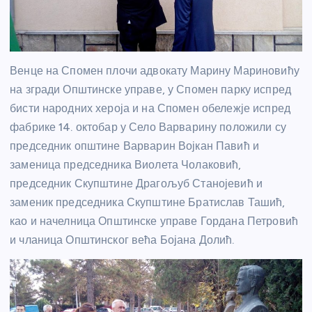
Венце на Спомен плочи адвокату Марину Мариновићу
на згради Општинске управе, у Спомен парку испред
бисти народних хероја и на Спомен обележје испред
фабрике 14. октобар у Село Варварину положили су
председник општине Варварин Војкан Павић и
заменица председника Виолета Чолаковић,
председник Скупштине Драгољуб Станојевић и
заменик председника Скупштине Братислав Ташић,
као и начелница Општинске управе Гордана Петровић
и чланица Општинског већа Бојана Долић.