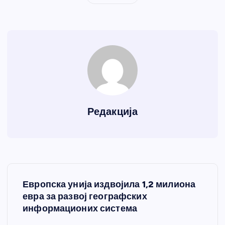
Редакција
К
Европска унија издвојила 1,2 милиона
р
евра за развој географских
информационих система
е