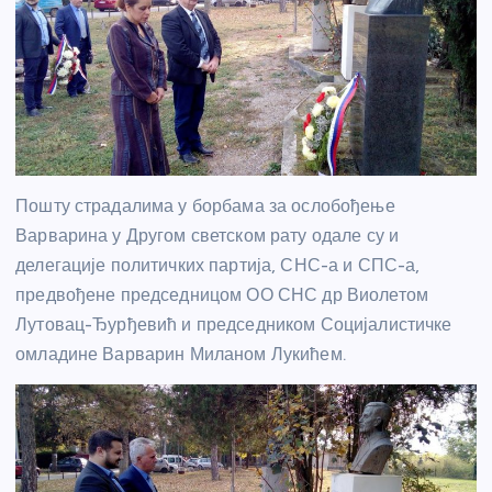
Пошту страдалима у борбама за ослобођење
Варварина у Другом светском рату одале су и
делегације политичких партија, СНС-а и СПС-а,
предвођене председницом ОО СНС др Виолетом
Лутовац-Ђурђевић и председником Социјалистичке
омладине Варварин Миланом Лукићем.