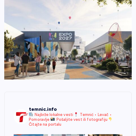
temnic.info
Najbrže lokalne vesti
Temnić • Levač •
Pomoravlje
Pošaljite vest ili fotografiju
Čitajte na portalu