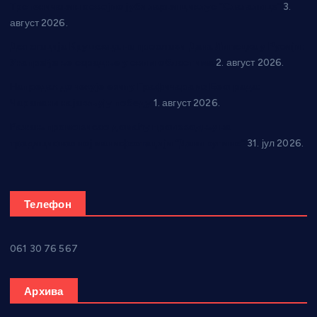
Трстеничанин освојио јубиларни циклус “Слагалице”
3.
август 2026.
Делегација Крушевца на прослави Дана Липецка у Русији:
Унапређење сарадње у свим областима
2. август 2026.
Напредак дочекује екипу Графичара из Београда:
Чарапани најављују победу
1. август 2026.
Ражањ промовисао домаћу производњу на
традиционалној манифестацији “Дани купине”
31. јул 2026.
Телефон
061 30 76 567
Архива