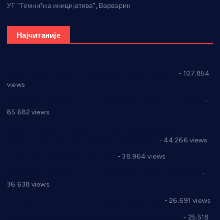
УГ “Темнићка иницијатива”, Варварин
Најчитаније
СНС: Осуда говора мржње и насиља над женама
- 107.854
views
Планска искључења електричне енергије за 27.07.2022.
-
85.682 views
Горан Макрагић директор, Ђорђе Бајић спортски
директор новог прволигаша из Варварина
- 44.266 views
Цене на крушевачким пијацама
- 38.964 views
Планска искључења електричне енергије за 19.05.2021.
-
36.638 views
Реконструкција хотела “Плажа” у Варварину
- 26.691 views
Апел за помоћ породици Марковић из Варварина
- 25.518