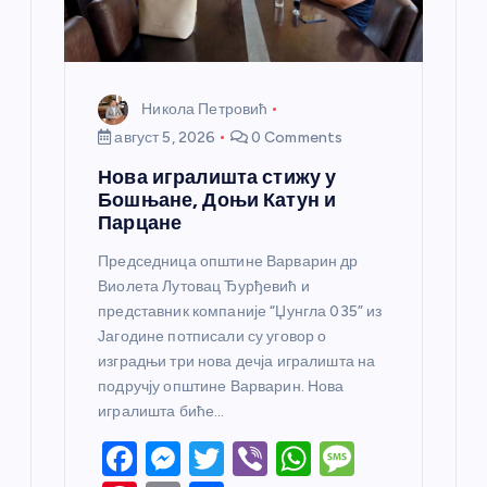
а
Никола Петровић
август 5, 2026
0 Comments
Нова игралишта стижу у
Бошњане, Доњи Катун и
Парцане
Председница општине Варварин др
Виолета Лутовац Ђурђевић и
представник компаније “Џунгла 035” из
Јагодине потписали су уговор о
изградњи три нова дечја игралишта на
подручју општине Варварин. Нова
игралишта биће…
F
M
T
Vi
W
M