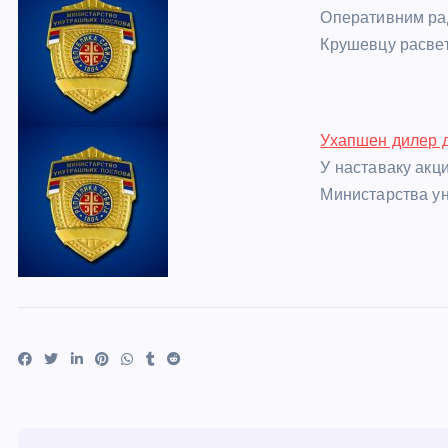
Оперативним ра
Крушевцу расвет
Ухапшен дилер 
У наставаку акц
Министарства у