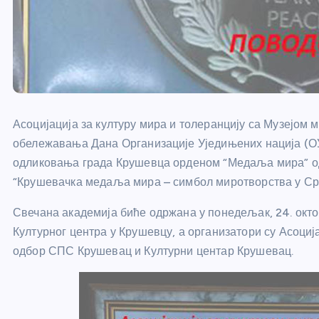
Асоцијација за културу мира и толеранцију са Музејом 
обележавања Дана Организације Уједињених нација (ОУН
одликовања града Крушевца орденом “Медаља мира” од
“Крушевачка медаља мира – симбол миротворства у Срб
Свечана академија биће одржана у понедељак, 24. октоб
Културног центра у Крушевцу, а организатори су Асоциј
одбор СПС Крушевац и Културни центар Крушевац.