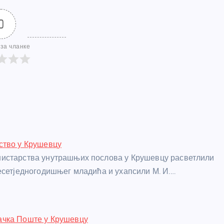
0
за чланке
ство у Крушевцу
истарства унутрашњих послова у Крушевцу расветлили
есетједногодишњег младића и ухапсили М. И.…
чка Поште у Крушевцу