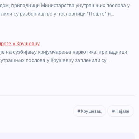
дом, припадници Министарства унутрашњих послова у
лили су разбојништво у пословници "Поште" и…
дроге у Крушевцу
ије на сузбијању кријумчарења наркотика, припадници
нутрашњих послова у Крушевцу запленили су…
Крушевац
Најаве