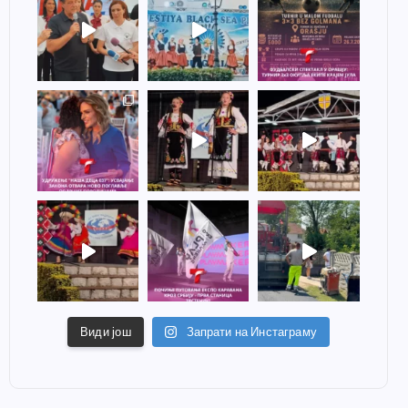
Види још
Запрати на Инстаграму