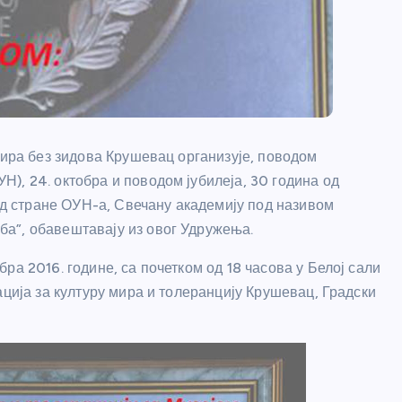
мира без зидова Крушевац организује, поводом
), 24. октобра и поводом јубилеја, 30 година од
 стране ОУН-а, Свечану академију под називом
а”, обавештавају из овог Удружења.
ра 2016. године, са почетком од 18 часова у Белој сали
ација за културу мира и толеранцију Крушевац, Градски