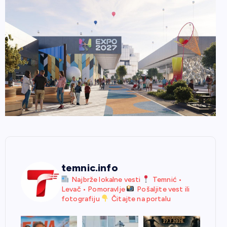
temnic.info
Najbrže lokalne vesti
Temnić •
Levač • Pomoravlje
Pošaljite vest ili
fotografiju
Čitajte na portalu