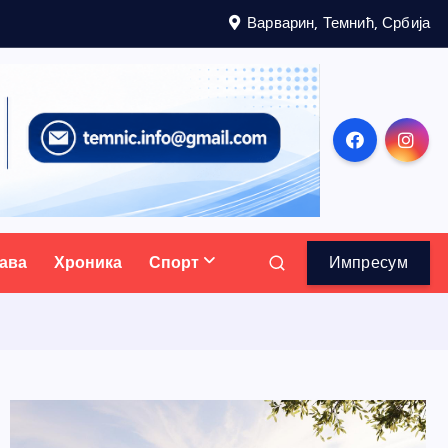
Варварин, Темнић, Србија
ава
Хроника
Спорт
Импресум