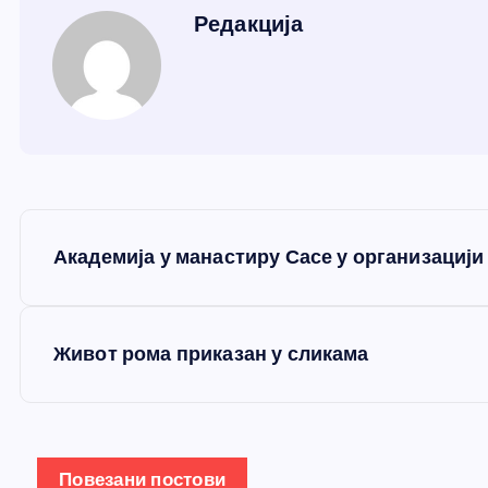
Редакција
К
Академија у манастиру Сасе у организацији
р
е
Живот рома приказан у сликама
т
а
Повезани постови