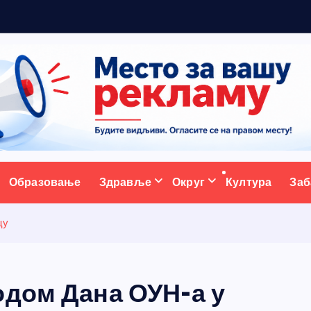
р
а
ативни портал
Образовање
Здравље
Округ
Култура
Заб
цу
одом Дана ОУН-а у