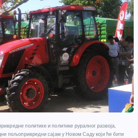
ивредне политике и политике руралног развоја,
дни пољопривредни сајам у Новом Саду који ће бити