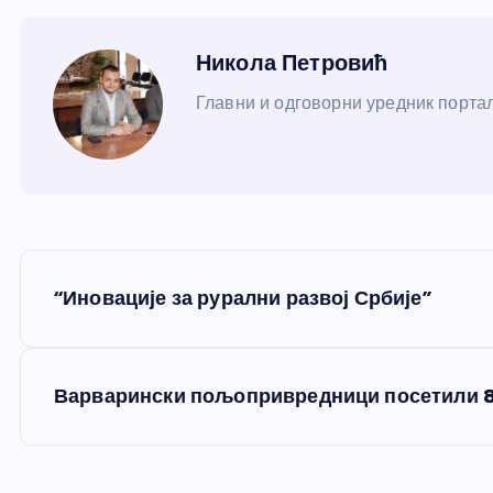
Никола Петровић
Главни и одговорни уредник портал
К
“Иновације за рурални развој Србије”
р
е
Варварински пољопривредници посетили 8
т