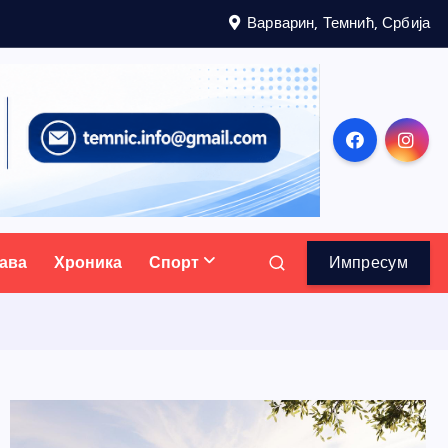
Варварин, Темнић, Србија
ава
Хроника
Спорт
Импресум