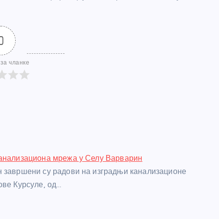
0
за чланке
канализациона мрежа у Селу Варварин
 завршени су радови на изградњи канализационе
ове Курсуле, од…