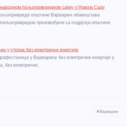
ународном пољопривредном сајму у Новом Саду
 пољопривреде општине Варварин обавештава
 пољопривредне произвођаче са подручја општине
н у уторак без електричне енергије
трафостаници у Варварину без електричне енергије у
ла, без електричне…
Варварин