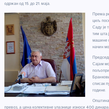
одржан од 15. до 21. маја.
Према р
циљ пос
Саду је 
тим шта 
машине к
начин мо
Председн
Сајам мо
пољоприв
Бранкови
списак пу
године.
Општина 
превоз, а цена колективне улазнице износи 400 динара