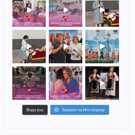
Види још
Запрати на Инстаграму