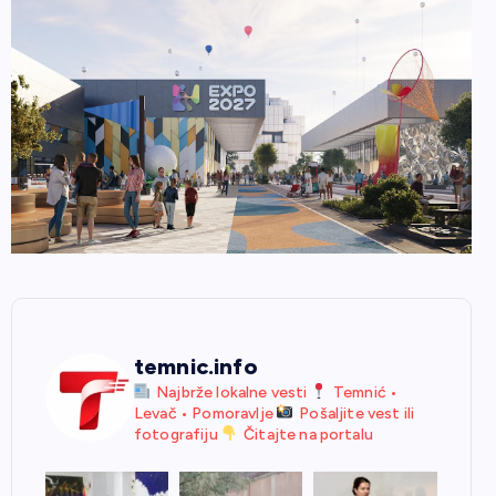
temnic.info
Najbrže lokalne vesti
Temnić •
Levač • Pomoravlje
Pošaljite vest ili
fotografiju
Čitajte na portalu