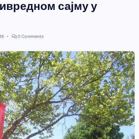
вредном сајму у
018
0 Comments