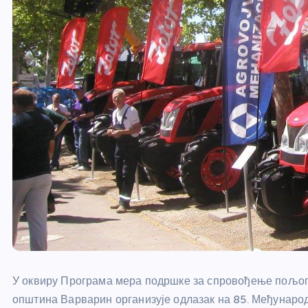
У оквиру Програма мера подршке за спровођење пољопр
општина Варварин организује одлазак на 85. Међунаро