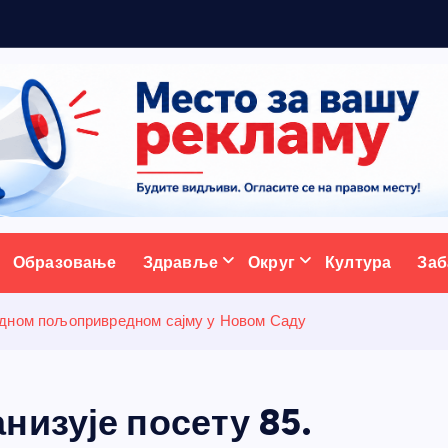
а
с
т
а
ативни портал
Образовање
Здравље
Округ
Култура
Заб
одном пољопривредном сајму у Новом Саду
изује посету 85.