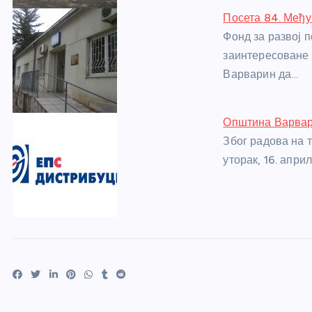
Посета 84. Међ
Фонд за развој
заинтересоване
Варварин да…
Општина Варвари
Због радова на 
уторак, 16. апри