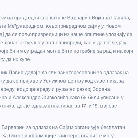
ечима председника општине Варварин Војкана Павића,
ете Међународном пољопривредном сајму у Новом
тај да се пољопривредници из наше општине упознају са
је данас актуелно у пољопривреди, као и да погледају
оје би им сутрадан могле бити потребне за рад и на који
гу да их купе.
ик Павић додаје да сви заинтересовани за одлазак на
гу да се пријаве у Услужном центру код саветника за
реду, водопривреду и рурални развој Зорана
ћа и Александра Живковића како би били уписани у
тника, док је одлазак планиран за 17. и 18. мај ове
Варварин за одлазак на Сајам организује бесплатан
. За ближе информације заинтересовани се могу