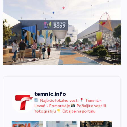
temnic.info
Najbrže lokalne vesti
Temnić •
Levač • Pomoravlje
Pošaljite vest ili
fotografiju
Čitajte na portalu