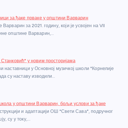
ици за ђаке прваке у општини Варварин
Варварин за 2021. годину, који је усвојен на VII
ине општине Варварин,…
 Станковић" у новим просторијама
и наставници у Основној музичкој школи "Корнелије
ада су наставу изводили…
школа у општини Варварин, бољи услови за ђаке
струкцији и адаптацији ОШ "Свети Сава", подручног
у, су у току,…