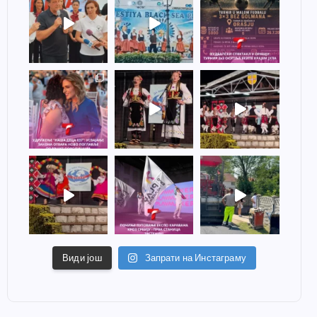
Види још
Запрати на Инстаграму