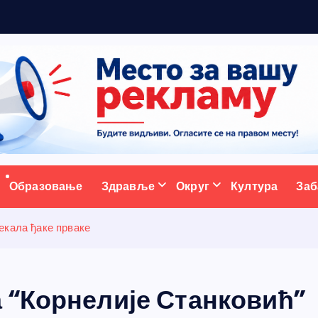
ж
у
у
ативни портал
Образовање
Здравље
Округ
Култура
Заб
екала ђаке прваке
 “Корнелије Станковић”