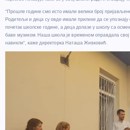
“Прошле године смо исто имали велики број пријављене
Родитељи и деца су овде имали прилике да се упознају
почетак школске године, а деца долазе у школу са осме
баве музиком. Наша школа је временом оправдала свој 
навикли”, каже директорка Наташа Живковић.