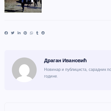
Драган Ивановић
Новинар и публициста, сарадник по
године.
К