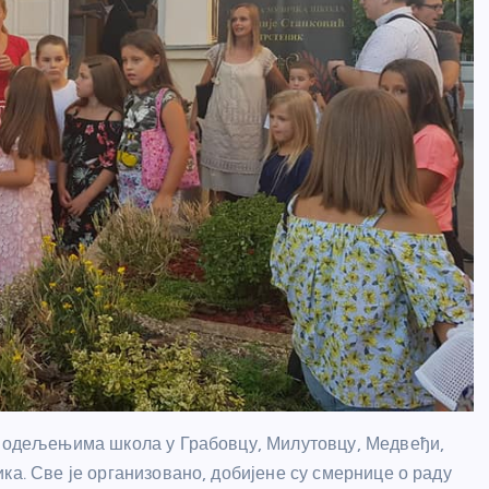
им одељењима школа у Грабовцу, Милутовцу, Медвеђи,
ка. Све је организовано, добијене су смернице о раду