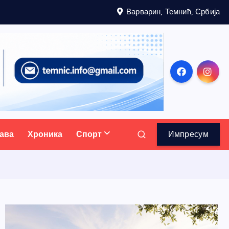
Варварин, Темнић, Србија
ава
Хроника
Спорт
Импресум