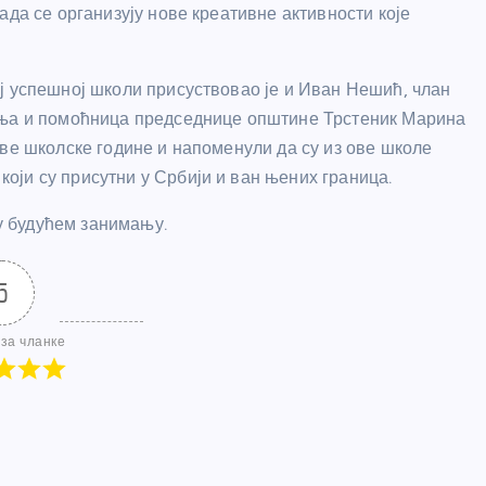
ада се организују нове креативне активности које
ј успешној школи присуствовао је и Иван Нешић, члан
ања и помоћница председнице општине Трстеник Марина
ове школске године и напоменули да су из ове школе
ји су присутни у Србији и ван њених граница.
 у будућем занимању.
5
за чланке