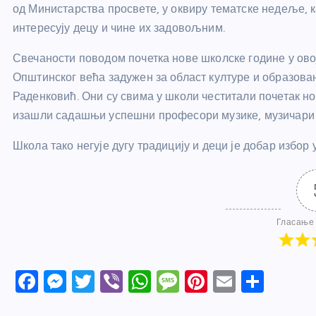
од Министарства просвете, у оквиру тематске недеље, к
интересују децу и чине их задовољним.
Свечаности поводом почетка нове школске године у ово
Општинског већа задужен за област културе и образов
Раденковић. Они су свима у школи честитали почетак н
изашли садашњи успешни професори музике, музичари ко
Школа тако негује дугу традицију и деци је добар избор
Гласање 
F
M
T
Vi
W
M
Pi
E
S
a
e
w
b
h
e
nt
m
h