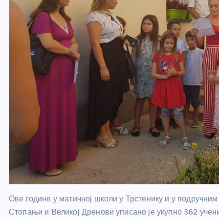
Ове године у матичној школи у Трстенику и у подручн
Стопањи и Великој Дренови уписано је укупно 362 учени