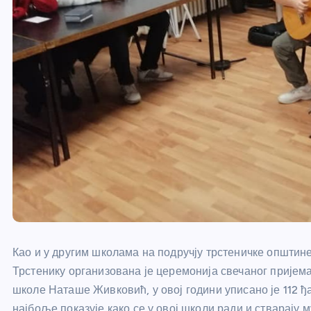
Као и у другим школама на подручју трстеничке општине
Трстенику организована је церемонија свечаног пријем
школе Наташе Живковић, у овој години уписано је 112 ђа
најбоље показује како се у овој школи ради и стварају м