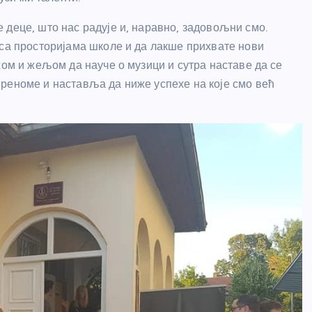
 деце, што нас радује и, наравно, задовољни смо.
 са просторијама школе и да лакше прихвате нови
хом и жељом да науче о музици и сутра наставе да се
реноме и наставља да ниже успехе на које смо већ