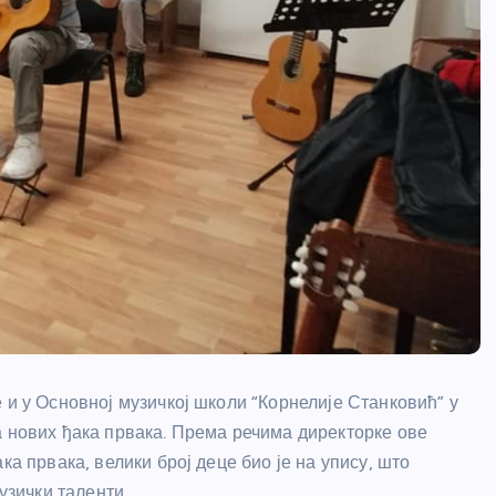
 и у Основној музичкој школи “Корнелије Станковић” у
а нових ђака првака. Према речима директорке ове
ка првака, велики број деце био је на упису, што
узички таленти.