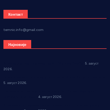
Контакт
temnic.info@gmail.com
Најновије
Александровац спреман за 61. “Жупску бербу”
5. август
2026.
Нова игралишта стижу у Бошњане, Доњи Катун и Парцане
5. август 2026.
Четири учионице у старом делу ОШ “Јован Курсула”
добијају ново рухо
4. август 2026.
Књижевност, музика, спорт и уметност током августа у