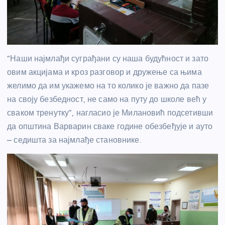
“Наши најмлађи суграђани су наша будућност и зато
овим акцијама и кроз разговор и дружење са њима
желимо да им укажемо на то колико је важно да пазе
на своју безбедност, не само на путу до школе већ у
сваком тренутку”, нагласио је Милановић подсетивши
да општина Варварин сваке године обезбеђује и ауто
– седишта за најмлађе становнике.