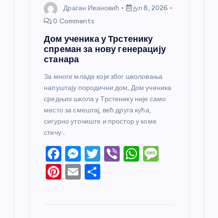
Драган Ивановић
јул 8, 2026
0 Comments
Дом ученика у Трстенику
спреман за нову генерацију
станара
За многе младе који због школовања
напуштају породични дом, Дом ученика
средњих школа у Трстенику није само
место за смештај, већ друга кућа,
сигурно уточиште и простор у коме
стичу…
F
M
T
Vi
W
M
a
e
w
b
h
e
Pi
E
S
c
ss
itt
er
at
ss
nt
m
h
e
e
er
s
a
er
ail
ar
b
n
A
g