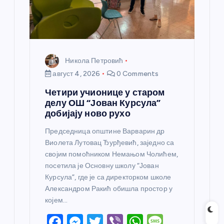
а
Никола Петровић
август 4, 2026
0 Comments
Четири учионице у старом
делу ОШ “Јован Курсула”
добијају ново рухо
Председница општине Варварин др
Виолета Лутовац Ђурђевић, заједно са
својим помоћником Немањом Чолићем,
посетила је Основну школу “Јован
Курсула”, где је са директорком школе
Александром Ракић обишла простор у
којем…
F
M
T
Vi
W
M