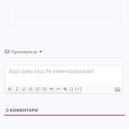
e
e
o
g
p
e
st
o
er
p
k
Претплати се
{}
[+]
0
КОМЕНТАРИ