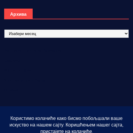
Архива
А
р
х
Хроника општине Варварин
и
в
Сервис
а
Мали огласи
Услови коришћења
О нама
Copyright © [2026] [Темнић.Инфо] | Powered by
Desert
Themes