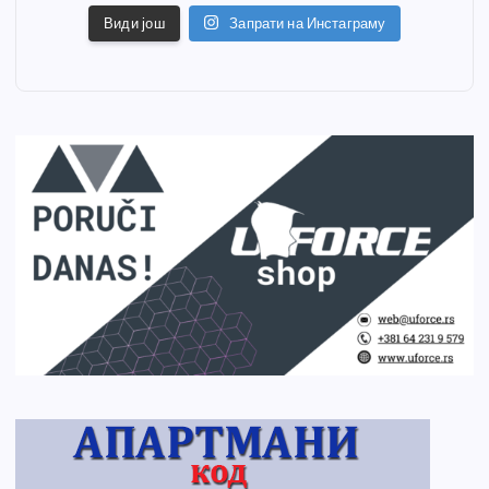
Види још
Запрати на Инстаграму