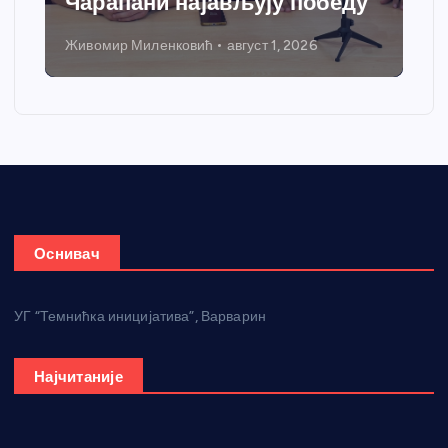
Чарапани најављују победу
Живомир Миленковић
август 1, 2026
Оснивач
УГ “Темнићка иницијатива”, Варварин
Најчитаније