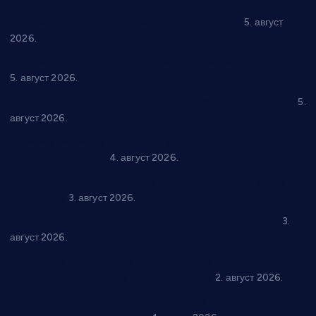
Александровац спреман за 61. “Жупску бербу”
5. август
2026.
Нова игралишта стижу у Бошњане, Доњи Катун и Парцане
5. август 2026.
У Ћићевцу одржана Конференција клубова Зоне “Запад”
5.
август 2026.
Четири учионице у старом делу ОШ “Јован Курсула”
добијају ново рухо
4. август 2026.
Књижевност, музика, спорт и уметност током августа у
Варварину
3. август 2026.
Трстеничанин освојио јубиларни циклус “Слагалице”
3.
август 2026.
Делегација Крушевца на прослави Дана Липецка у Русији:
Унапређење сарадње у свим областима
2. август 2026.
Напредак дочекује екипу Графичара из Београда: