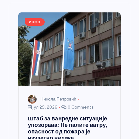
ч
л
ИНФО
а
н
к
а
Никола Петровић
јул 29, 2026
0 Comments
Штаб за ванредне ситуације
упозорава: Не палите ватру,
опасност од пожара је
изузетно велика