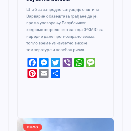
Штаб за ванредне ситуације општине
Варварин обавештава грађане да је,
према упозорењу Републичког
хидрометеоролошког завода (РХМЗ), за
наредне дане прогнозирано веома
топло време уз изузетно високе
температуре и повећан ризик…
F
M
T
Vi
W
M
a
e
w
b
h
e
Pi
E
S
c
ss
itt
er
at
ss
nt
m
h
e
e
er
s
a
er
ail
ar
b
n
A
g
e
e
o
g
p
e
st
o
er
p
k
ИНФО