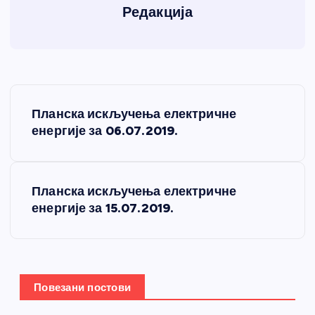
Редакција
К
Планска искључења електричне
р
енергије за 06.07.2019.
е
Планска искључења електричне
т
енергије за 15.07.2019.
а
њ
Повезани постови
е