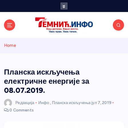
S
k
i
p
t
o
Темнићки
c
Home
o
n
информативн
t
e
Планска искључења
и портал
n
електричне енергије за
t
08.07.2019.
Редакција
Инфо
,
Планска искључења
јул 7, 2019
0 Comments