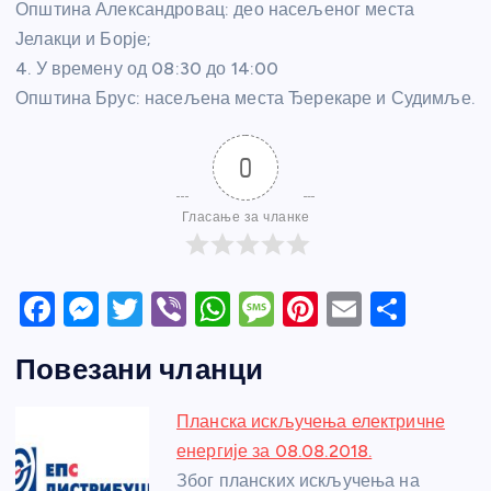
Општина Александровац: део насељеног места
Јелакци и Борје;
4. У времену од 08:30 до 14:00
Општина Брус: насељена места Ђерекаре и Судимље.
0
Гласање за чланке
F
M
T
Vi
W
M
Pi
E
S
a
e
w
b
h
e
nt
m
h
Повезани чланци
c
ss
itt
er
at
ss
er
ail
ar
e
e
er
s
a
e
e
Планска искључења електричне
b
n
A
g
st
енергије за 08.08.2018.
o
g
p
e
Због планских искључења на