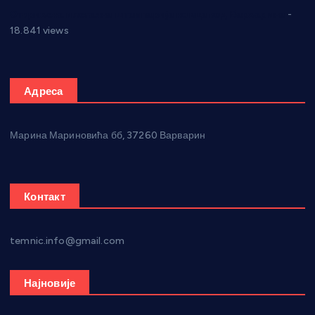
Откривена илегална штампарија новца код Варварина
-
18.841 views
Адреса
Марина Мариновића бб, 37260 Варварин
Контакт
temnic.info@gmail.com
Најновије