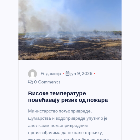
Редакција
јул 9, 2026
0 Comments
Високе температуре
повећавају ризик од пожара
Министарство пољопривреде,
шумарства и водопривреде упутило је
апел свим пољопривредним
произвођачима да не пале стрњику,
жетвене остатке, смеће и биљни отпад,