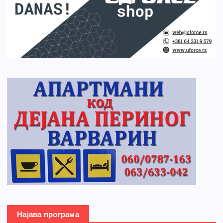
Најава програма