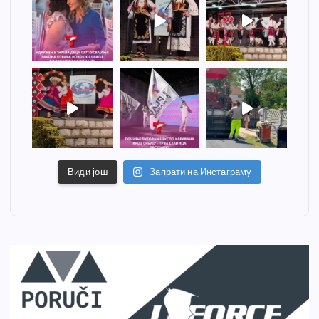
Види још
Запрати на Инстаграму