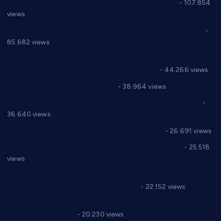
СНС: Осуда говора мржње и насиља над женама
- 107.854
views
Планска искључења електричне енергије за 27.07.2022.
-
85.682 views
Горан Макрагић директор, Ђорђе Бајић спортски
директор новог прволигаша из Варварина
- 44.266 views
Цене на крушевачким пијацама
- 38.964 views
Планска искључења електричне енергије за 19.05.2021.
-
36.640 views
Реконструкција хотела “Плажа” у Варварину
- 26.691 views
Апел за помоћ породици Марковић из Варварина
- 25.518
views
Саопштење и демант Дома здравља “Др Властимир
Годић” на текст који кружи фејсбуком
- 22.152 views
Јелена Вујић-Обрадовић представник Александровца у
Парламенту Србије
- 20.230 views