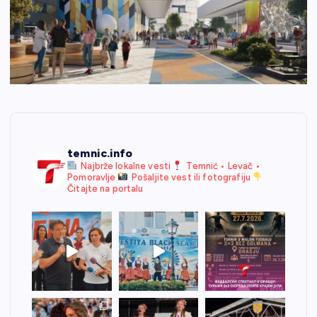
temnic.info
Najbrže lokalne vesti
Temnić • Levač •
Pomoravlje
Pošaljite vest ili fotografiju
Čitajte na portalu