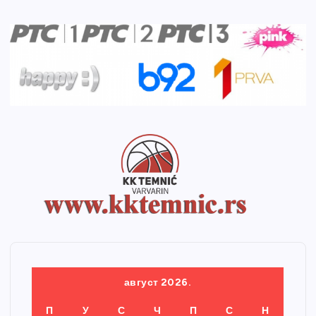
август 2026.
П
У
С
Ч
П
С
Н