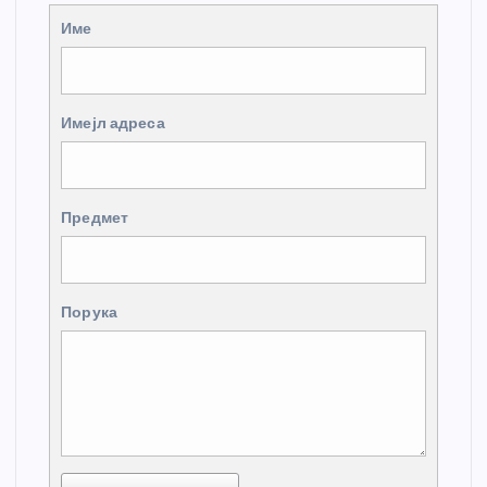
Име
Имејл адреса
Предмет
Порука