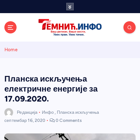
S
k
i
p
t
o
Темнићки
c
Home
o
n
информативн
t
e
Планска искључења
и портал
n
електричне енергије за
t
17.09.2020.
Редакција
Инфо
,
Планска искључења
септембар 16, 2020
0 Comments