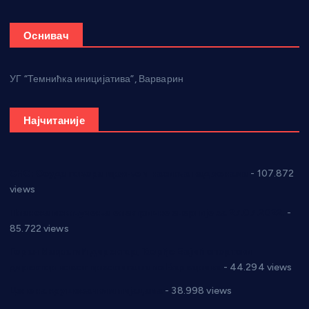
Оснивач
УГ “Темнићка иницијатива”, Варварин
Најчитаније
СНС: Осуда говора мржње и насиља над женама
- 107.872
views
Планска искључења електричне енергије за 27.07.2022.
-
85.722 views
Горан Макрагић директор, Ђорђе Бајић спортски
директор новог прволигаша из Варварина
- 44.294 views
Цене на крушевачким пијацама
- 38.998 views