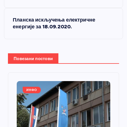
е
Планска искључења електричне
т
енергије за 18.09.2020.
а
њ
Повезани постови
е
ч
л
ИНФО
а
н