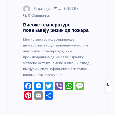
Редакција
јул 9, 2026
0 Comments
Високе температуре
повећавају ризик од пожара
Министарство пољопривреде,
шумарства и водопривреде упутило је
апел свим пољопривредним
произвођачима да не пале стрњику,
жетвене остатке, смеће и биљни отпад,
имајући у виду најављени нови талас
високих температура и…
F
M
T
Vi
W
M
a
e
w
b
h
e
Pi
E
S
c
ss
itt
er
at
ss
nt
m
h
e
e
er
s
a
er
ail
ar