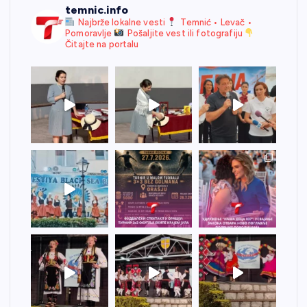
temnic.info
Najbrže lokalne vesti
Temnić • Levač •
Pomoravlje
Pošaljite vest ili fotografiju
Čitajte na portalu