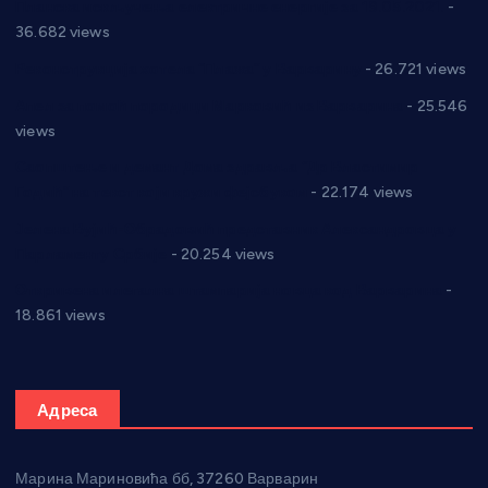
Планска искључења електричне енергије за 19.05.2021.
-
36.682 views
Реконструкција хотела “Плажа” у Варварину
- 26.721 views
Апел за помоћ породици Марковић из Варварина
- 25.546
views
Саопштење и демант Дома здравља “Др Властимир
Годић” на текст који кружи фејсбуком
- 22.174 views
Јелена Вујић-Обрадовић представник Александровца у
Парламенту Србије
- 20.254 views
Откривена илегална штампарија новца код Варварина
-
18.861 views
Адреса
Марина Мариновића бб, 37260 Варварин