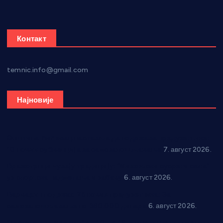
Контакт
temnic.info@gmail.com
Најновије
Општина Ћићевац наставља да подржава предузетнике:
10 нових субвенција за самозапошљавање
7. август 2026.
Вражогрнци чувају традицију: “Михољски сусрети села”
уз спортска надметања и забаву
6. август 2026.
Варварин подржао 25 нових предузетника: За
самозапошљавање по 380.000 динара
6. август 2026.
“Трстеник на Морави” од 10. до 16. августа: Богат програм