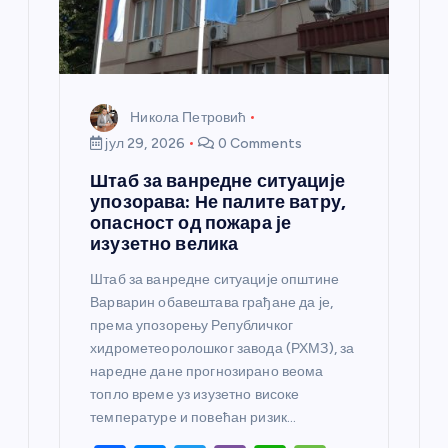
к
а
Никола Петровић
јул 29, 2026
0 Comments
Штаб за ванредне ситуације
упозорава: Не палите ватру,
опасност од пожара је
изузетно велика
Штаб за ванредне ситуације општине
Варварин обавештава грађане да је,
према упозорењу Републичког
хидрометеоролошког завода (РХМЗ), за
наредне дане прогнозирано веома
топло време уз изузетно високе
температуре и повећан ризик…