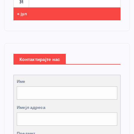
31
« јул
Контактирајте нас
Име
Имејл адреса
Предмет