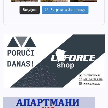
Види још
Запрати на Инстаграму