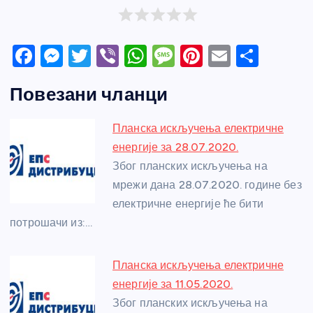
F
M
T
Vi
W
M
Pi
E
S
a
e
w
b
h
e
nt
m
h
Повезани чланци
c
ss
itt
er
at
ss
er
ail
ar
e
e
er
s
a
e
e
Планска искључења електричне
b
n
A
g
st
енергије за 28.07.2020.
o
g
p
e
Због планских искључења на
o
er
p
мрежи дана 28.07.2020. године без
електричне енергије ће бити
k
потрошачи из:…
Планска искључења електричне
енергије за 11.05.2020.
Због планских искључења на