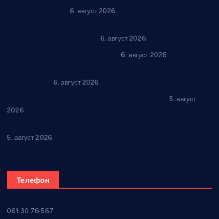
за све генерације
6. август 2026.
“Да се ради и гради по твом”: Трстеник улаже 4 милиона
динара у пројекте грађана
6. август 2026.
In memoriam: Тања Вилотијевић
6. август 2026.
Даница Петровић оживљава лик и дело Десанке
Максимовић
6. август 2026.
Александровац спреман за 61. “Жупску бербу”
5. август
2026.
Нова игралишта стижу у Бошњане, Доњи Катун и Парцане
5. август 2026.
Телефон
061 30 76 567