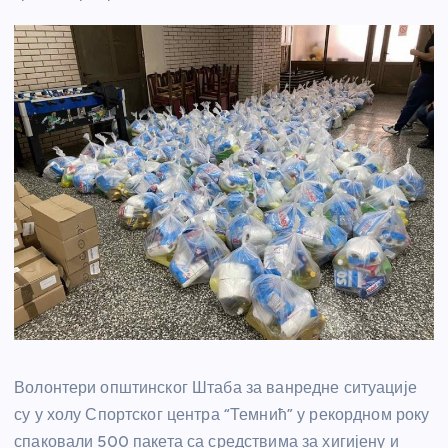
Волонтери општинског Штаба за ванредне ситуације
су у холу Спортског центра “Темнић” у рекордном року
спаковали 500 пакета са средствима за хигијену и