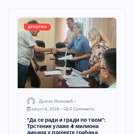
ч
л
ДРУШТВО
а
н
к
а
Драган Ивановић
август 6, 2026
0 Comments
“Да се ради и гради по твом”:
Трстеник улаже 4 милиона
динара у пројекте грађана