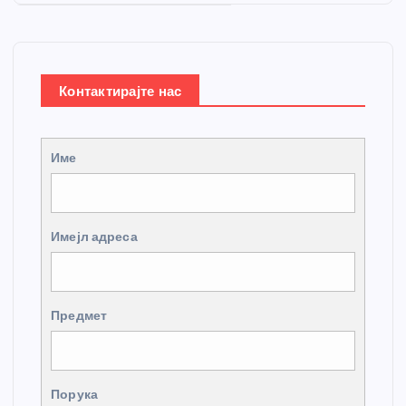
Контактирајте нас
Име
Имејл адреса
Предмет
Порука