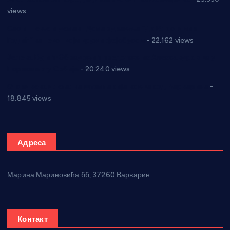
views
Саопштење и демант Дома здравља “Др Властимир
Годић” на текст који кружи фејсбуком
- 22.162 views
Јелена Вујић-Обрадовић представник Александровца у
Парламенту Србије
- 20.240 views
Откривена илегална штампарија новца код Варварина
-
18.845 views
Адреса
Марина Мариновића бб, 37260 Варварин
Контакт