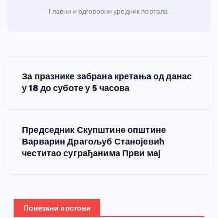
Главни и одговорни уредник портала.
К
За празнике забрана кретања од данас
р
у 18 до суботе у 5 часова
е
Председник Скупштине општине
т
Варварин Драгољуб Станојевић
честитао суграђанима Први мај
а
њ
е
Повезани постови