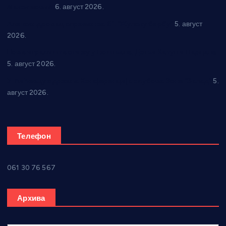
Максимовић
6. август 2026.
Александровац спреман за 61. “Жупску бербу”
5. август
2026.
Нова игралишта стижу у Бошњане, Доњи Катун и Парцане
5. август 2026.
У Ћићевцу одржана Конференција клубова Зоне “Запад”
5.
август 2026.
Телефон
061 30 76 567
Архива