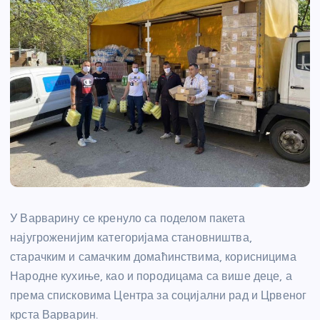
У Варварину се кренуло са поделом пакета
најугроженијим категоријама становништва,
старачким и самачким домаћинствима, корисницима
Народне кухиње, као и породицама са више деце, а
према списковима Центра за социјални рад и Црвеног
крста Варварин.