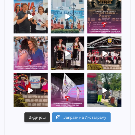
Види још
Запрати на Инстаграму