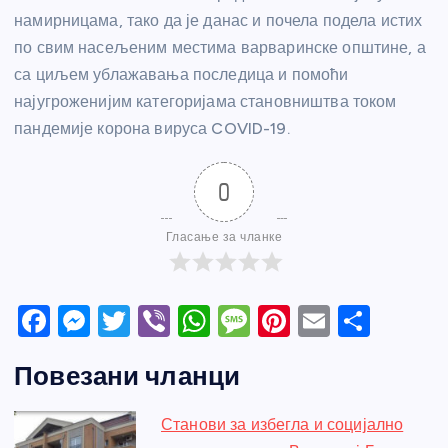
намирницама, тако да је данас и почела подела истих
по свим насељеним местима варваринске општине, а
са циљем ублажавања последица и помоћи
најугроженијим категоријама становништва током
пандемије корона вируса COVID-19.
0
Гласање за чланке
F
M
T
Vi
W
M
Pi
E
S
a
e
w
b
h
e
nt
m
h
Повезани чланци
c
ss
itt
er
at
ss
er
ail
ar
e
e
er
s
a
e
e
Станови за избегла и социјално