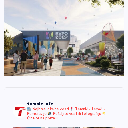
temnic.info
Najbrže lokalne vesti
Temnić • Levač •
Pomoravlje
Pošaljite vest ili fotografiju
Čitajte na portalu