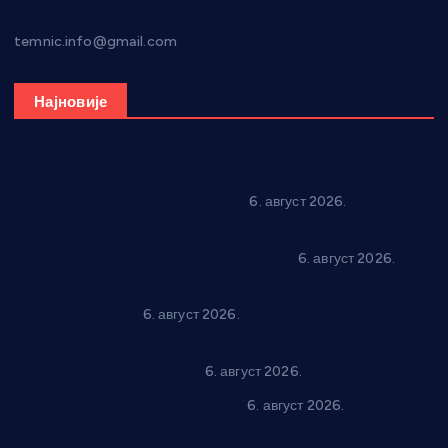
temnic.info@gmail.com
Најновије
Вражогрнци чувају традицију: “Михољски сусрети села”
уз спортска надметања и забаву
6. август 2026.
Варварин подржао 25 нових предузетника: За
самозапошљавање по 380.000 динара
6. август 2026.
“Трстеник на Морави” од 10. до 16. августа: Богат програм
за све генерације
6. август 2026.
“Да се ради и гради по твом”: Трстеник улаже 4 милиона
динара у пројекте грађана
6. август 2026.
In memoriam: Тања Вилотијевић
6. август 2026.
Даница Петровић оживљава лик и дело Десанке