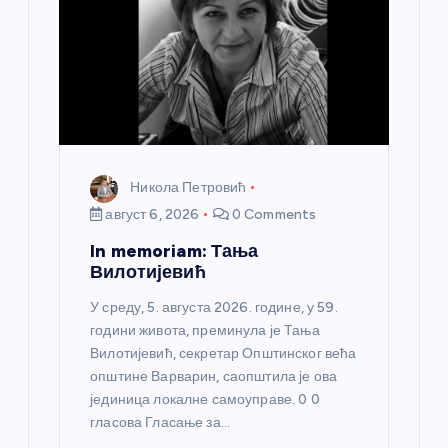
Никола Петровић
август 6, 2026
0 Comments
In memoriam: Тања
Вилотијевић
У среду, 5. августа 2026. године, у 59.
години живота, преминула је Тања
Вилотијевић, секретар Општинског већа
општине Варварин, саопштила је ова
јединица локалне самоуправе. 0 0
гласова Гласање за…