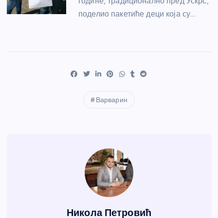
године, традиционално пред Ускрс,
поделио пакетиће деци која су…
Варварин
Никола Петровић