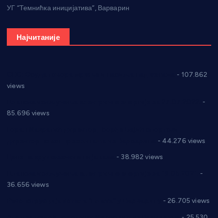
УГ “Темнићка иницијатива”, Варварин
Најчитаније
СНС: Осуда говора мржње и насиља над женама
- 107.862
views
Планска искључења електричне енергије за 27.07.2022.
-
85.696 views
Горан Макрагић директор, Ђорђе Бајић спортски
директор новог прволигаша из Варварина
- 44.276 views
Цене на крушевачким пијацама
- 38.982 views
Планска искључења електричне енергије за 19.05.2021.
-
36.656 views
Реконструкција хотела “Плажа” у Варварину
- 26.705 views
Апел за помоћ породици Марковић из Варварина
- 25.530