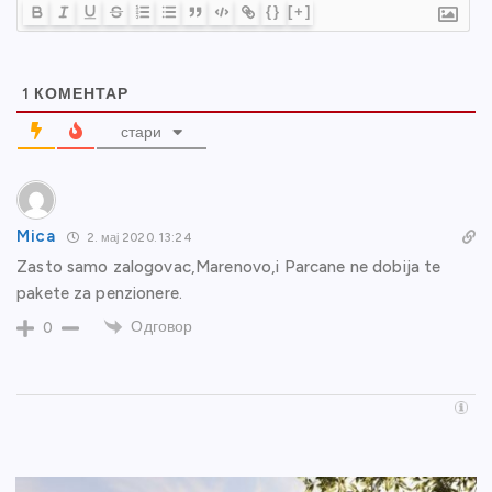
{}
[+]
1
КОМЕНТАР
стари
Mica
2. мај 2020. 13:24
Zasto samo zalogovac,Marenovo,i Parcane ne dobija te
pakete za penzionere.
Одговор
0