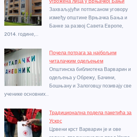
b
n
A
g
st
угрожена лица у Врњачкој Бањи
o
g
p
e
Захваљујући потписаном уговору
o
er
p
између општине Врњачка Бања и
Банке за развој Савета Европе,
k
2014. године,…
Почела потрага за најбољим
читалачким одељењем
Општинска библиотека Варварин и
одељења у Обрежу, Бачини,
Бошњану и Залоговцу позивају све
ученике основних…
Традиционална подела пакетића за
Ускрс
Црвени крст Варварин је и ове