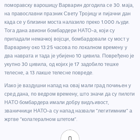
поморавску варошицу Варварин догодила се 30. маја,
на православни празник Свету Тројицу и пијачни дан
када се у близини моста налазило преко 1.000 људи.
Тога дана авиони бомбардери НАТО-а, који су
припадали немачкој војсци, бомбардовали су мост у
Варварину око 13:25 часова по локалном времену у
два наврата и тада је убијено 10 цивила. Повређено је
укупно 30 цивила, од којих је 17 задобило тешке
телесне, а 13 лакше телесне повреде.
Иако је ваздушни напад на овај мали град почињен у
сред дана, по ведром времену, што значи да су пилоти
НАТО бомбардера имали добру видљивост,
званичници НАТО-а су напад назвали “легитимним” а
жртве “колатералном штетом”.
0