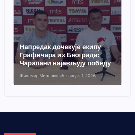
у
Спортски центар “Ћићевац”
:
добија савремени систем
беду
грејања
Никола Петровић
јул 31, 2026