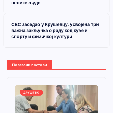
е
велике људе
т
СЕС заседао у Крушевцу, усвојена три
а
важна закључка о раду код куће и
спорту и физичкој култури
њ
е
ч
Повезани постови
л
а
ДРУШТВО
н