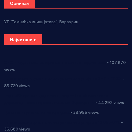
Оснивач
УГ “Темнићка иницијатива”, Варварин
Најчитаније
СНС: Осуда говора мржње и насиља над женама
- 107.870
views
Планска искључења електричне енергије за 27.07.2022.
-
85.720 views
Горан Макрагић директор, Ђорђе Бајић спортски
директор новог прволигаша из Варварина
- 44.292 views
Цене на крушевачким пијацама
- 38.996 views
Планска искључења електричне енергије за 19.05.2021.
-
36.680 views