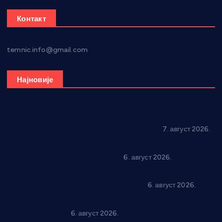
Контакт
temnic.info@gmail.com
Најновије
Општина Ћићевац наставља да подржава предузетнике:
10 нових субвенција за самозапошљавање
7. август 2026.
Вражогрнци чувају традицију: “Михољски сусрети села”
уз спортска надметања и забаву
6. август 2026.
Варварин подржао 25 нових предузетника: За
самозапошљавање по 380.000 динара
6. август 2026.
“Трстеник на Морави” од 10. до 16. августа: Богат програм
за све генерације
6. август 2026.