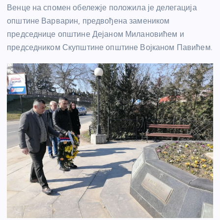
Венце на спомен обележје положила је делегација
општине Варварин, предвођена замеником
председнице општине Дејаном Милановићем и
председником Скупштине општине Војканом Павићем.