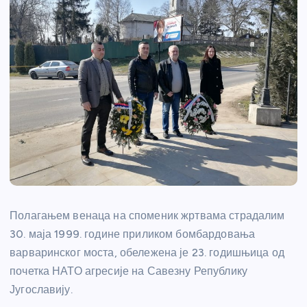
Полагањем венаца на споменик жртвама страдалим
30. маја 1999. године приликом бомбардовања
варваринског моста, обележена је 23. годишњица од
почетка НАТО агресије на Савезну Републику
Југославију.