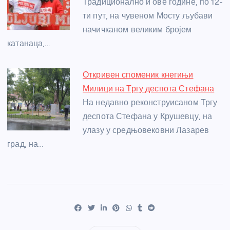
Традиционално и ове године, по 12-
ти пут, на чувеном Мосту љубави
начичканом великим бројем
катанаца,…
Откривен споменик кнегињи
Милици на Тргу деспота Стефана
На недавно реконструисаном Тргу
деспота Стефана у Крушевцу, на
улазу у средњовековни Лазарев
град, на…