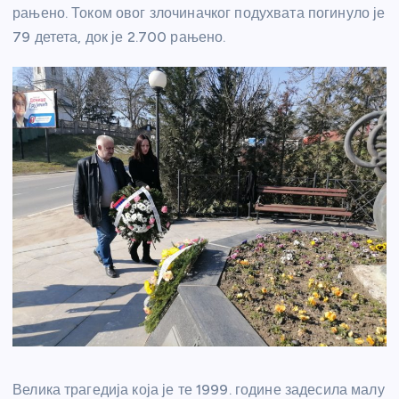
рањено. Током овог злочиначког подухвата погинуло је
79 детета, док је 2.700 рањено.
Велика трагедија која је те 1999. године задесила малу