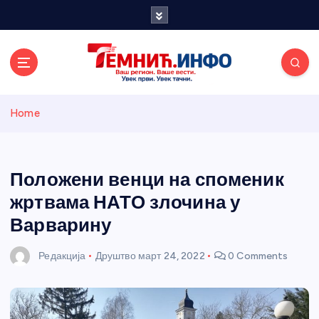
S
k
i
p
t
o
Темнићки
c
Home
o
n
информативн
t
e
Положени венци на споменик
и портал
n
жртвама НАТО злочина у
t
Варварину
Редакција
Друштво
март 24, 2022
0 Comments