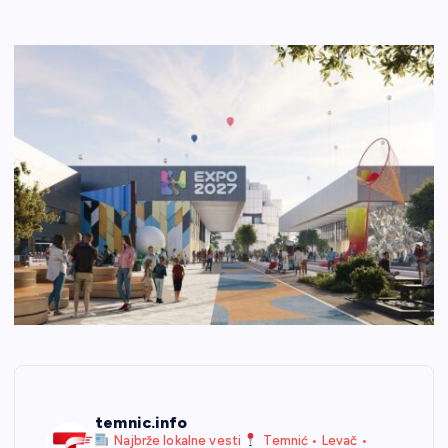
temnic.info
Najbrže lokalne vesti
Temnić • Levač •