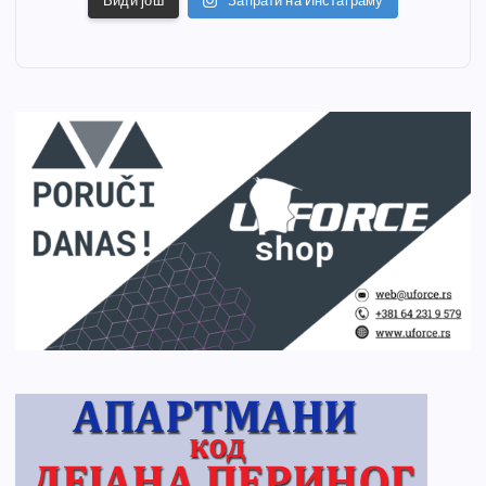
Види још
Запрати на Инстаграму