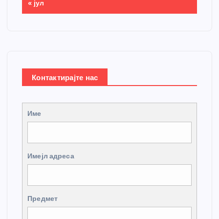
« јул
Контактирајте нас
Име
Имејл адреса
Предмет