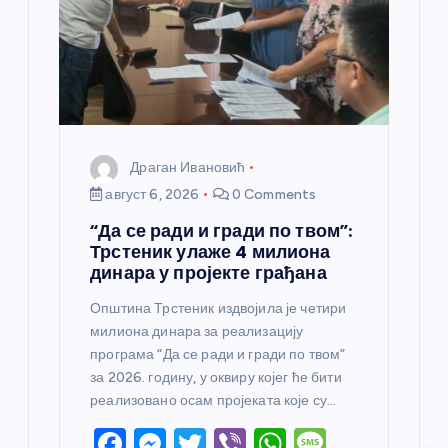
к
а
Драган Ивановић
август 6, 2026
0 Comments
“Да се ради и гради по твом”:
Трстеник улаже 4 милиона
динара у пројекте грађана
Општина Трстеник издвојила је четири
милиона динара за реализацију
програма “Да се ради и гради по твом”
за 2026. годину, у оквиру којег ће бити
реализовано осам пројеката које су…
F
M
T
Vi
W
M