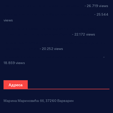
Реконструкција хотела “Плажа” у Варварину
- 26.719 views
Апел за помоћ породици Марковић из Варварина
- 25.544
views
Саопштење и демант Дома здравља “Др Властимир
Годић” на текст који кружи фејсбуком
- 22.172 views
Јелена Вујић-Обрадовић представник Александровца у
Парламенту Србије
- 20.252 views
Откривена илегална штампарија новца код Варварина
-
18.859 views
Адреса
Марина Мариновића бб, 37260 Варварин