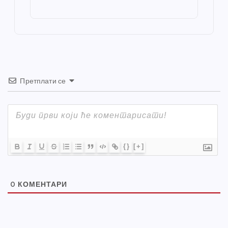
o
g
p
e
st
o
er
p
k
Претплати се
{}
[+]
0
КОМЕНТАРИ