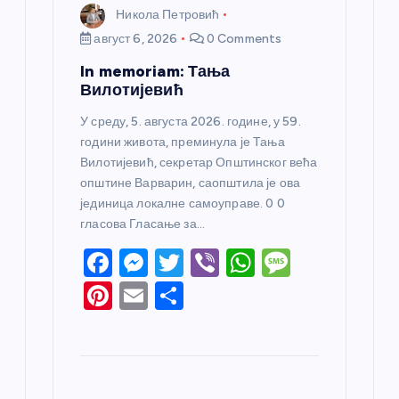
Никола Петровић
август 6, 2026
0 Comments
In memoriam: Тања
Вилотијевић
У среду, 5. августа 2026. године, у 59.
години живота, преминула је Тања
Вилотијевић, секретар Општинског већа
општине Варварин, саопштила је ова
јединица локалне самоуправе. 0 0
гласова Гласање за…
F
M
T
Vi
W
M
a
e
w
b
h
e
Pi
E
S
c
ss
itt
er
at
ss
nt
m
h
e
e
er
s
a
er
ail
ar
b
n
A
g
e
e