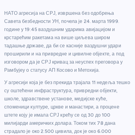
НАТО агресија на СРЈ, извршена без одобрења
Савета безбедности УН, почела је 24. марта 1999.
године у 19:45 ваздушним ударима авијацијом и
крстарећим ракетама на више циљева широм
тадашње државе, да би се касније ваздушни удари
проширили и на привредне и цивилне објекте, а под
изговором да је СРЈ кривац за неуспех преговора у
Рамбујеу о статусу АП Косово и Метохија.
У агресији која је без прекида трајала 11 недеља тешко
су оштећени инфраструктура, привредни објекти,
школе, здравствене установе, медијске куће,
споменици културе, цркве и манастири, а процене
штете коју је имала СРЈ крећу се од 30 до 100
милијарди америчких долара. Током тих 78 дана
страдало је око 2.500 цивила, док је око 6.000