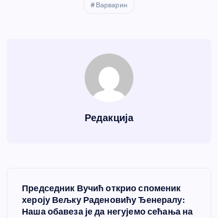
Варварин
Редакција
К
Председник Вучић открио споменик
р
хероју Вељку Раденовићу Ђенералу:
Наша обавеза је да негујемо сећања на