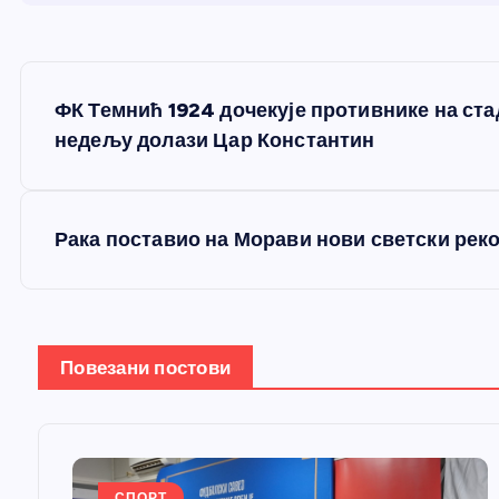
К
ФК Темнић 1924 дочекује противнике на ст
р
недељу долази Цар Константин
е
Рака поставио на Морави нови светски рек
т
а
Повезани постови
њ
е
СПОРТ