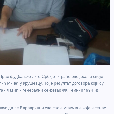
рве фудбалске лиге Србије, играће ове јесени своје
ћ Миче” у Крушевцу. То је резултат договора који су
ган Лазић и генерални секретар ФК Темнић 1924 из
начи да ће Варваринци све своје утакмице које јесенас