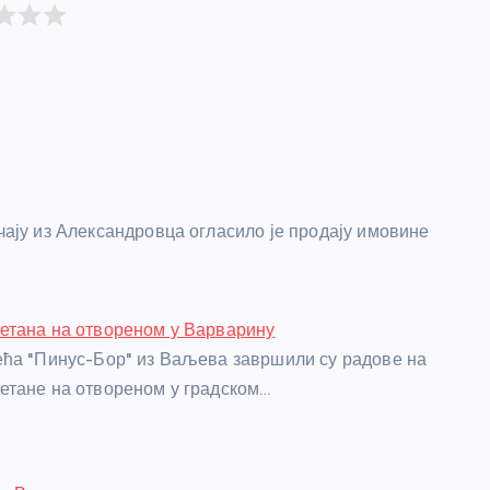
ечају из Александровца огласило је продају имовине
етана на отвореном у Варварину
ћа "Пинус-Бор" из Ваљева завршили су радове на
етане на отвореном у градском…