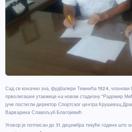
Сад се коначно зна, фудбалери Темнића 1924, чланови П
прволигашке утакмице на новом стадиону “Радомир Мићи
јуче постигли директор Спортског центра Крушевац Дра
Варварина Славољуб Благојевић.
Уговор је потписан до 31. децембра текуће године што з