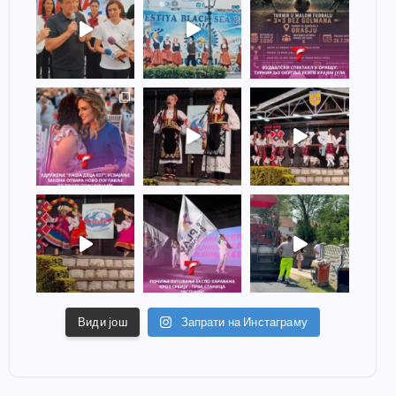
Види још
Запрати на Инстаграму