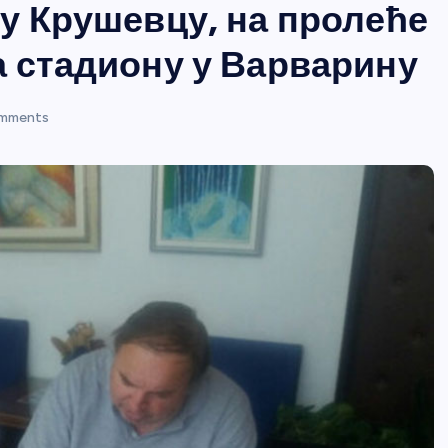
у Крушевцу, на пролеће
 стадиону у Варварину
mments