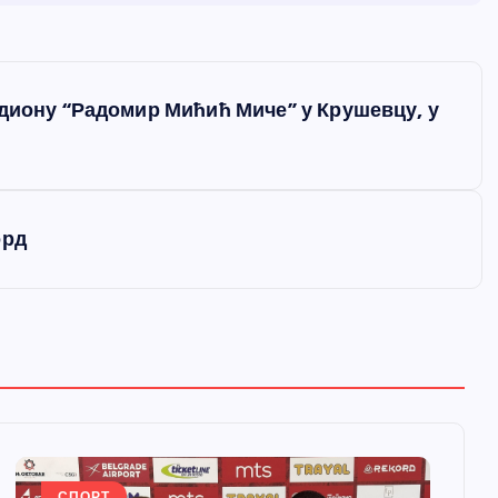
адиону “Радомир Мићић Миче” у Крушевцу, у
орд
СПОРТ