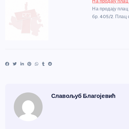
На продају плац
На продају плац
бр. 405/2. Плац 
Славољуб Благојевић