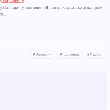
 у Варварину
 у Варварину, површине 6 ари на катастарској парцели
се…
Варварин
Крушевац
Фудбал