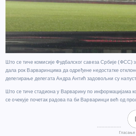
Што се тиче комисије Фудбалског савеза Србије (ФСС) за
дала рок Варваринцима да одређене недостатке отклоне
делегирање делегата Андра Антић задовољни су напуст
Што се тиче стадиона у Варварину по информацијама кој
се очекује почетак радова па би Варваринци већ од пр
Гласање 