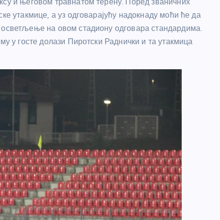
ксу и његовом травнатом терену. Поред званичних
ске утакмице, а уз одговарајућу надокнаду моћи ће да
р осветљење на овом стадиону одговара стандардима.
 му у госте долази Пиротски Раднички и та утакмица