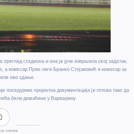
 преглед стадиона и она је јуче извршила свој задатак,
, а комесар Прве лиге Бранко Стојаковић и комесар за
или ово здање.
е поседујемо пројектна документација је готова тако да
олећа били домаћини у Варварину.
0
за чланке