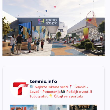
temnic.info
Najbrže lokalne vesti
Temnić •
Levač • Pomoravlje
Pošaljite vest ili
fotografiju
Čitajte na portalu