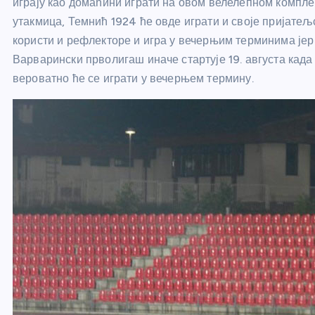
играју као домаћини играти на овом велелепном компле
утакмица, Темнић 1924 ће овде играти и своје пријатељ
користи и рефлекторе и игра у вечерњим терминима је
Варварински прволигаш иначе стартује 19. августа када
вероватно ће се играти у вечерњем термину.