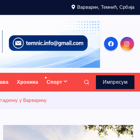
Варварин, Темнић, Србија
ава
Хроника
Спорт
Импресум
стадиону у Варварину