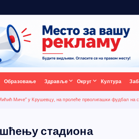
5
н
ативни портал
Образовање
Здравље
Округ
Култура
Заб
Мићић Миче” у Крушевцу, на пролеће прволигашки фудбал на 
ишћењу стадиона