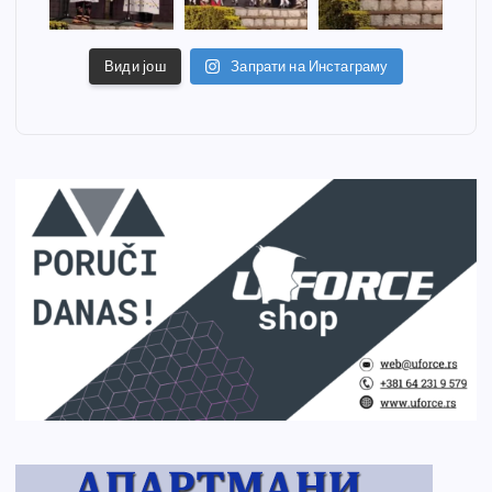
Види још
Запрати на Инстаграму