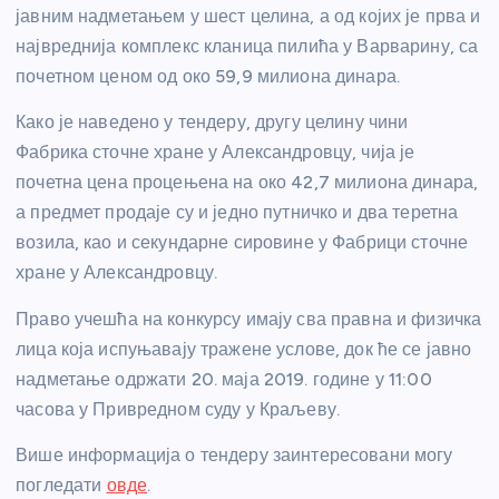
јавним надметањем у шест целина, а од којих је прва и
највреднија комплекс кланица пилића у Варварину, са
почетном ценом од око 59,9 милиона динара.
Како је наведено у тендеру, другу целину чини
Фабрика сточне хране у Александровцу, чија је
почетна цена процењена на око 42,7 милиона динара,
а предмет продаје су и једно путничко и два теретна
возила, као и секундарне сировине у Фабрици сточне
хране у Александровцу.
Право учешћа на конкурсу имају сва правна и физичка
лица која испуњавају тражене услове, док ће се јавно
надметање одржати 20. маја 2019. године у 11:00
часова у Привредном суду у Краљеву.
Више информација о тендеру заинтересовани могу
погледати
овде
.