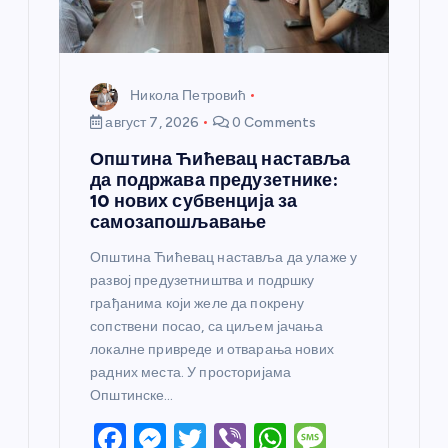
к
а
Никола Петровић
август 7, 2026
0 Comments
Општина Ћићевац наставља
да подржава предузетнике:
10 нових субвенција за
самозапошљавање
Општина Ћићевац наставља да улаже у
развој предузетништва и подршку
грађанима који желе да покрену
сопствени посао, са циљем јачања
локалне привреде и отварања нових
радних места. У просторијама
Општинске…
F
M
T
Vi
W
M