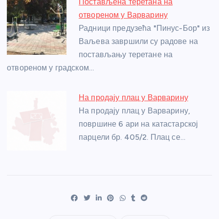
Постављена теретана на
отвореном у Варварину
Радници предузећа "Пинус-Бор" из
Ваљева завршили су радове на
постављању теретане на
отвореном у градском…
На продају плац у Варварину
На продају плац у Варварину,
површине 6 ари на катастарској
парцели бр. 405/2. Плац се…