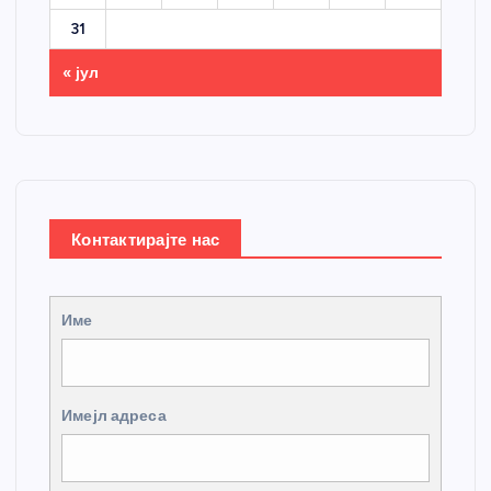
31
« јул
Контактирајте нас
Име
Имејл адреса