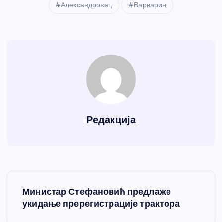
Александровац
Варварин
Редакција
К
Министар Стефановић предлаже
р
укидање пререгистрације трактора