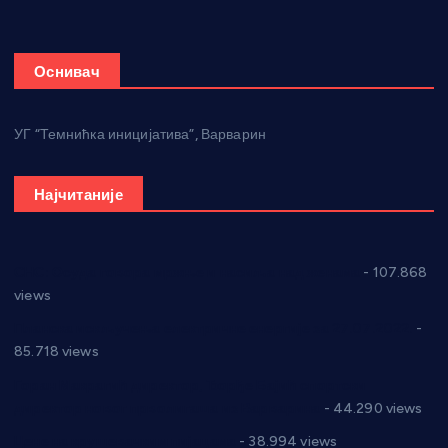
Оснивач
УГ “Темнићка иницијатива”, Варварин
Најчитаније
СНС: Осуда говора мржње и насиља над женама
- 107.868
views
Планска искључења електричне енергије за 27.07.2022.
-
85.718 views
Горан Макрагић директор, Ђорђе Бајић спортски
директор новог прволигаша из Варварина
- 44.290 views
Цене на крушевачким пијацама
- 38.994 views