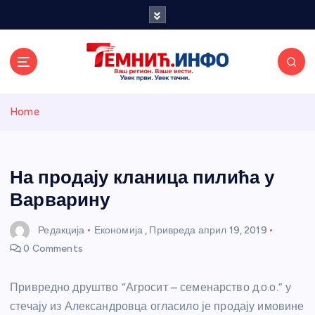
S
k
i
p
t
o
Темнићки
c
Home
o
n
информативн
t
e
На продају кланица пилића у
и портал
n
Варварину
t
Редакција
Економија
,
Привреда
април 19, 2019
0 Comments
Привредно друштво “Агросит – семенарство д.о.о.” у
стечају из Александровца огласило је продају имовине