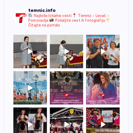
temnic.info
Najbrže lokalne vesti
Temnić • Levač •
Pomoravlje
Pošaljite vest ili fotografiju
Čitajte na portalu