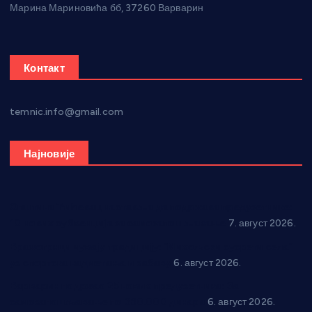
Марина Мариновића бб, 37260 Варварин
Контакт
temnic.info@gmail.com
Најновије
Општина Ћићевац наставља да подржава предузетнике:
10 нових субвенција за самозапошљавање
7. август 2026.
Вражогрнци чувају традицију: “Михољски сусрети села”
уз спортска надметања и забаву
6. август 2026.
Варварин подржао 25 нових предузетника: За
самозапошљавање по 380.000 динара
6. август 2026.