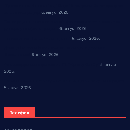
“Трстеник на Морави” од 10. до 16. августа: Богат програм
за све генерације
6. август 2026.
“Да се ради и гради по твом”: Трстеник улаже 4 милиона
динара у пројекте грађана
6. август 2026.
In memoriam: Тања Вилотијевић
6. август 2026.
Даница Петровић оживљава лик и дело Десанке
Максимовић
6. август 2026.
Александровац спреман за 61. “Жупску бербу”
5. август
2026.
Нова игралишта стижу у Бошњане, Доњи Катун и Парцане
5. август 2026.
Телефон