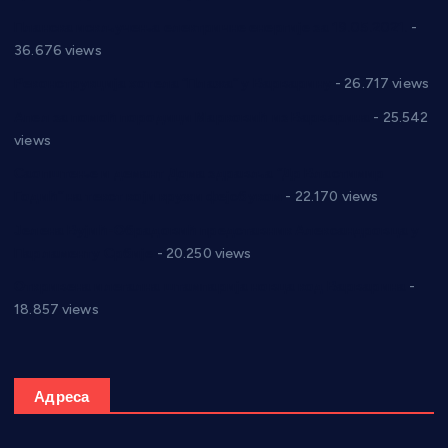
Планска искључења електричне енергије за 19.05.2021.
-
36.676 views
Реконструкција хотела “Плажа” у Варварину
- 26.717 views
Апел за помоћ породици Марковић из Варварина
- 25.542
views
Саопштење и демант Дома здравља “Др Властимир
Годић” на текст који кружи фејсбуком
- 22.170 views
Јелена Вујић-Обрадовић представник Александровца у
Парламенту Србије
- 20.250 views
Откривена илегална штампарија новца код Варварина
-
18.857 views
Адреса