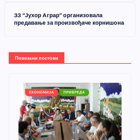
е
ЗЗ “Јухор Аграр” организовала
т
предавање за произвођаче корнишона
а
њ
Повезани постови
е
ч
л
ЕКОНОМИЈА
ПРИВРЕДА
а
н