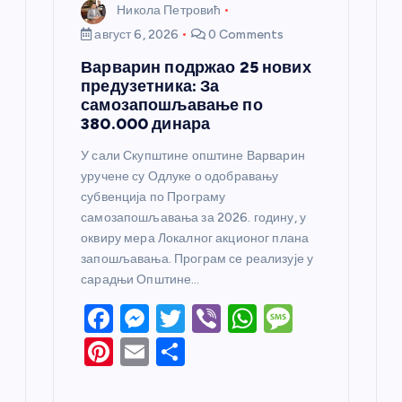
Никола Петровић
август 6, 2026
0 Comments
Варварин подржао 25 нових
предузетника: За
самозапошљавање по
380.000 динара
У сали Скупштине општине Варварин
уручене су Одлуке о одобравању
субвенција по Програму
самозапошљавања за 2026. годину, у
оквиру мера Локалног акционог плана
запошљавања. Програм се реализује у
сарадњи Општине…
F
M
T
Vi
W
M
a
e
w
b
h
e
Pi
E
S
c
ss
itt
er
at
ss
nt
m
h