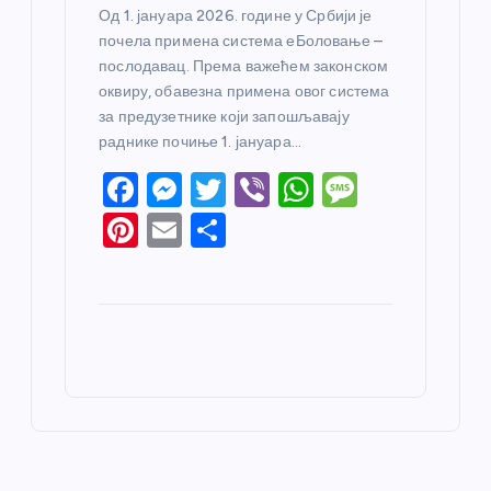
Од 1. јануара 2026. године у Србији је
почела примена система еБоловање –
послодавац. Према важећем законском
оквиру, обавезна примена овог система
за предузетнике који запошљавају
раднике почиње 1. јануара…
F
M
T
Vi
W
M
a
e
w
b
h
e
Pi
E
S
c
ss
itt
er
at
ss
nt
m
h
e
e
er
s
a
er
ail
ar
b
n
A
g
e
e
o
g
p
e
st
o
er
p
k