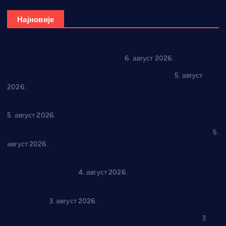
Најновије
In memoriam: Тања Вилотијевић
6. август 2026.
Александровац спреман за 61. “Жупску бербу”
5. август
2026.
Нова игралишта стижу у Бошњане, Доњи Катун и Парцане
5. август 2026.
У Ћићевцу одржана Конференција клубова Зоне “Запад”
5.
август 2026.
Четири учионице у старом делу ОШ “Јован Курсула”
добијају ново рухо
4. август 2026.
Књижевност, музика, спорт и уметност током августа у
Варварину
3. август 2026.
Трстеничанин освојио јубиларни циклус “Слагалице”
3.