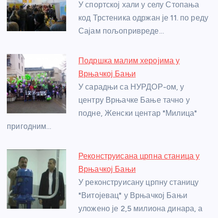
o
g
p
e
У спортској хали у селу Стопања
o
er
p
код Трстеника одржан је 11. по реду
Сајам пољопривреде…
k
Подршка малим херојима у
Врњачкој Бањи
У сарадњи са НУРДОР-ом, у
центру Врњачке Бање тачно у
подне, Женски центар "Милица"
пригодним…
Реконструисана црпна станица у
Врњачкој Бањи
У реконструисану црпну станицу
"Витојевац" у Врњачкој Бањи
уложено је 2,5 милиона динара, а