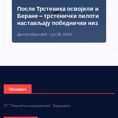
После Трстеника освојили и
Беране – трстенички пилоти
настављају победнички низ
Драган Ивановић
јул 28, 2026
Оснивач
УГ “Темнићка иницијатива”, Варварин