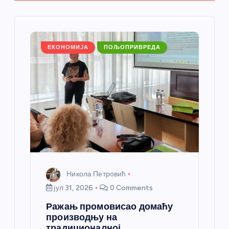
ч
л
ЕКОНОМИЈА
ПОЉОПРИВРЕДА
а
н
к
а
Никола Петровић
јул 31, 2026
0 Comments
Ражањ промовисао домаћу
производњу на
традиционалној