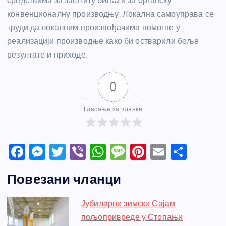
средствима за заштиту биља и за органску
конвенционалну производњу. Локална самоуправа се
труди да локалним произвођачима помогне у
реализацији производње како би остварили боље
резултате и приходе.
0
Гласање за чланке
F
M
T
Vi
W
M
Pi
E
S
a
e
w
b
h
e
nt
m
h
Повезани чланци
c
ss
itt
er
at
ss
er
ail
ar
e
e
er
s
a
e
e
Јубиларни зимски Сајам
b
n
A
g
st
пољопривреде у Стопањи