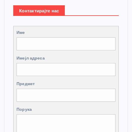
Контактирајте нас
Име
Имејл адреса
Предмет
Порука