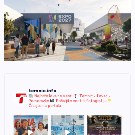
temnic.info
Najbrže lokalne vesti
Temnić • Levač •
Pomoravlje
Pošaljite vest ili fotografiju
Čitajte na portalu