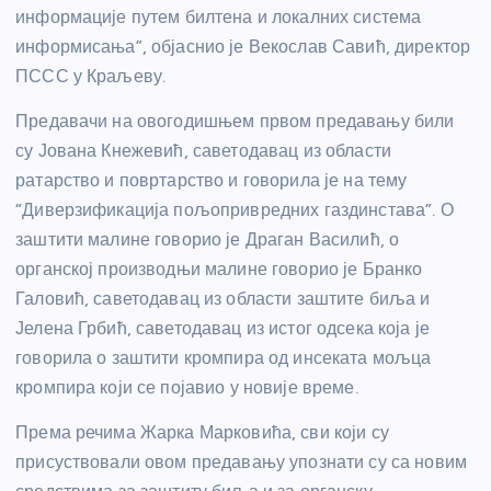
информације путем билтена и локалних система
информисања”, објаснио је Векослав Савић, директор
ПССС у Краљеву.
Предавачи на овогодишњем првом предавању били
су Јована Кнежевић, саветодавац из области
ратарство и повртарство и говорила је на тему
“Диверзификација пољопривредних газдинстава”. О
заштити малине говорио је Драган Василић, о
органској производњи малине говорио је Бранко
Галовић, саветодавац из области заштите биља и
Јелена Грбић, саветодавац из истог одсека која је
говорила о заштити кромпира од инсеката мољца
кромпира који се појавио у новије време.
Према речима Жарка Марковића, сви који су
присуствовали овом предавању упознати су са новим