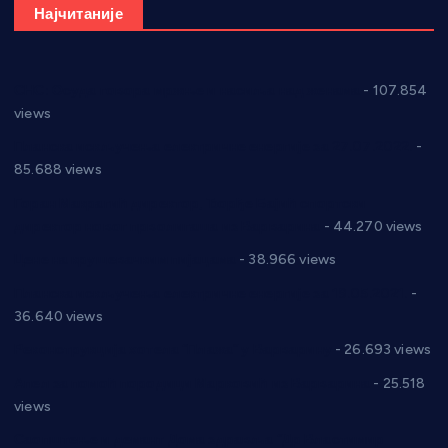
Најчитаније
СНС: Осуда говора мржње и насиља над женама
- 107.854
views
Планска искључења електричне енергије за 27.07.2022.
-
85.688 views
Горан Макрагић директор, Ђорђе Бајић спортски
директор новог прволигаша из Варварина
- 44.270 views
Цене на крушевачким пијацама
- 38.966 views
Планска искључења електричне енергије за 19.05.2021.
-
36.640 views
Реконструкција хотела “Плажа” у Варварину
- 26.693 views
Апел за помоћ породици Марковић из Варварина
- 25.518
views
Саопштење и демант Дома здравља “Др Властимир