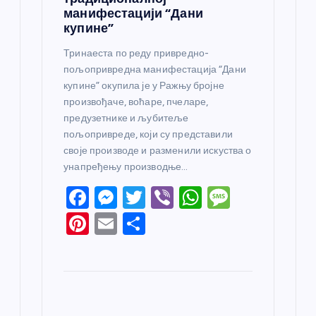
манифестацији “Дани
купине”
Тринаеста по реду привредно-
пољопривредна манифестација “Дани
купине” окупила је у Ражњу бројне
произвођаче, воћаре, пчеларе,
предузетнике и љубитеље
пољопривреде, који су представили
своје производе и разменили искуства о
унапређењу производње…
F
M
T
Vi
W
M
a
e
w
b
h
e
Pi
E
S
c
ss
itt
er
at
ss
nt
m
h
e
e
er
s
a
er
ail
ar
b
n
A
g
e
e
o
g
p
e
st