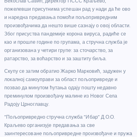
Векослав Савић, директор ПССС Краљево,
пожелевши присутнима успешан рад у нади да ће ово
и наредна предавања помоћи пољопривредним
произвођачима да нешто више сазнају о овој области.
Због присуства пандемије корона вируса, радиће се
као и прошле године по групама, а стручна служба је
организована у четири групе: за сточарство, за
ратарство, за воћарство и за заштиту биља.
Скупу се затим обратио Жарко Марковић, задужен у
локалној самоуправи за област пољопривреде и
позвао да минутом ћутања одају пошту недавно
преминулом произвођачу малине из Новог Села
Радоју Црноглавцу.
“Пољопривредно стручна служба “Ибар” Д.О.О.
Краљево организује предавања за све
заинтересоване пољопривредне произвођаче и пружа