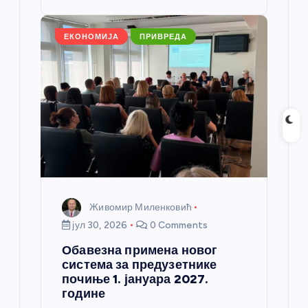
o
er
p
k
ЕКОНОМИЈА
ПРИВРЕДА
Живомир Миленковић
јул 30, 2026
0 Comments
Обавезна примена новог
система за предузетнике
почиње 1. јануара 2027.
године