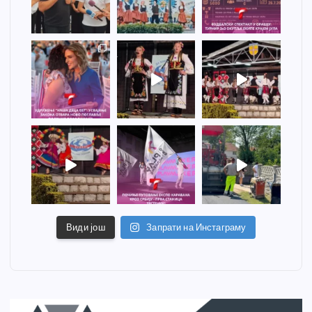
Види још
Запрати на Инстаграму