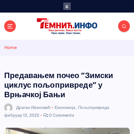
S
k
i
p
t
o
Темнићки
c
Home
o
n
информативн
t
e
Предавањем почео “Зимски
и портал
n
циклус пољопривреде” у
t
Врњачкој Бањи
Драган Ивановић
Економија
,
Пољопривреда
фебруар 12, 2022
0 Comments