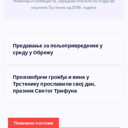
Новинар и публициста, сарадник портала за подручје
општине Трстеник од 2016. године.
К
Предавање за пољопривреднике у
р
среду у Обрежу
е
Произвођачи грожђа и вина у
т
Трстенику прославили свој дан,
празник Светог Трифуна
а
њ
е
Повезани постови