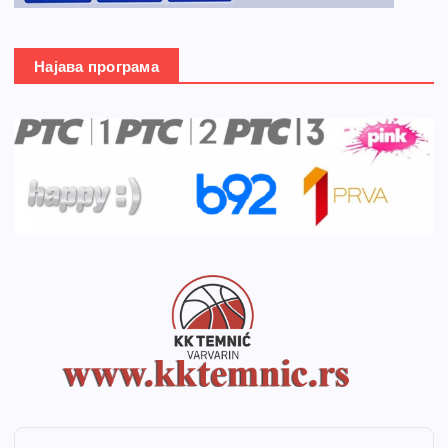
Најава програма