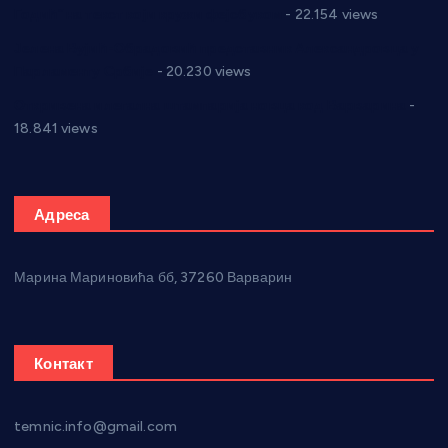
Годић” на текст који кружи фејсбуком
- 22.154 views
Јелена Вујић-Обрадовић представник Александровца у
Парламенту Србије
- 20.230 views
Откривена илегална штампарија новца код Варварина
-
18.841 views
Адреса
Марина Мариновића бб, 37260 Варварин
Контакт
temnic.info@gmail.com