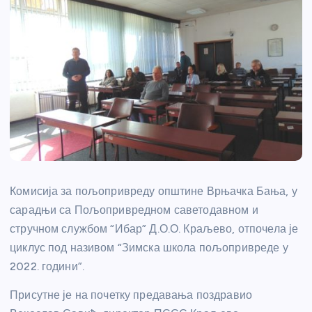
Комисија за пољопривреду општине Врњачка Бања, у
сарадњи са Пољопривредном саветодавном и
стручном службом “Ибар” Д.О.О. Краљево, отпочела је
циклус под називом “Зимска школа пољопривреде у
2022. години”.
Присутне је на почетку предавања поздравио