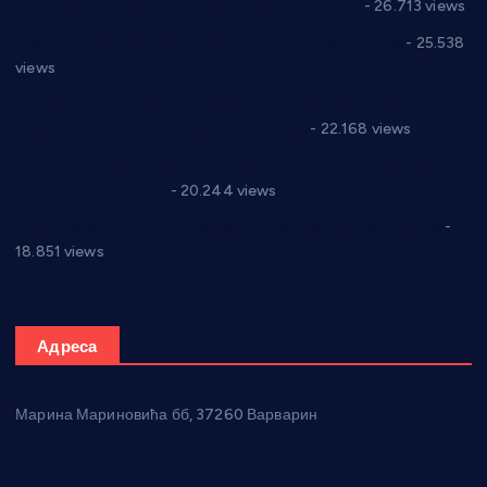
Реконструкција хотела “Плажа” у Варварину
- 26.713 views
Апел за помоћ породици Марковић из Варварина
- 25.538
views
Саопштење и демант Дома здравља “Др Властимир
Годић” на текст који кружи фејсбуком
- 22.168 views
Јелена Вујић-Обрадовић представник Александровца у
Парламенту Србије
- 20.244 views
Откривена илегална штампарија новца код Варварина
-
18.851 views
Адреса
Марина Мариновића бб, 37260 Варварин