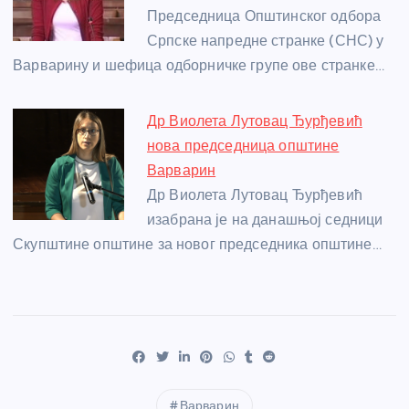
Председница Општинског одбора
Српске напредне странке (СНС) у
Варварину и шефица одборничке групе ове странке…
Др Виолета Лутовац Ђурђевић
нова председница општине
Варварин
Др Виолета Лутовац Ђурђевић
изабрана је на данашњој седници
Скупштине општине за новог председника општине…
Варварин