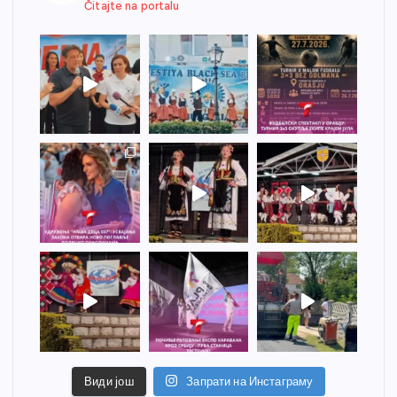
Čitajte na portalu
Види још
Запрати на Инстаграму