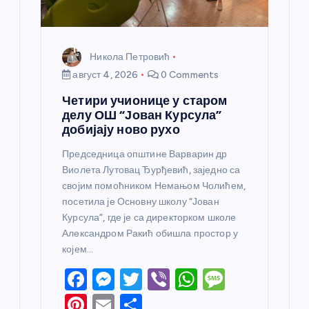
а
Никола Петровић
август 4, 2026
0 Comments
Четири учионице у старом
делу ОШ “Јован Курсула”
добијају ново рухо
Председница општине Варварин др
Виолета Лутовац Ђурђевић, заједно са
својим помоћником Немањом Чолићем,
посетила је Основну школу “Јован
Курсула”, где је са директорком школе
Александром Ракић обишла простор у
којем…
F
M
T
Vi
W
M
a
e
w
b
h
e
Pi
E
S