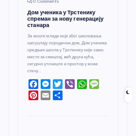
0 Comments
Дом ученика у Трстенику
спреман за нову генерацију
станара
За многе младе који због школовања
напуштају породични дом, Дом ученика
средњих школа у Трстенику није само
место за смештај, већ друга кућа,
сигурно уточиште и простор у коме
стичу…
F
M
T
Vi
W
M
a
e
w
b
h
e
Pi
E
S
c
ss
itt
er
at
ss
nt
m
h
e
e
er
s
a
er
ail
ar
b
n
A
g
e
e
o
g
p
e
st