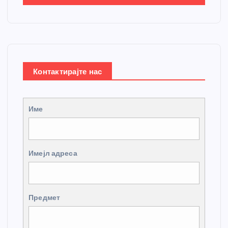
Контактирајте нас
Име
Имејл адреса
Предмет