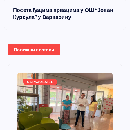
е
Посета ђацима првацима у ОШ “Јован
т
Курсула” у Варварину
а
њ
Повезани постови
е
ч
л
ОБРАЗОВАЊЕ
а
н
к