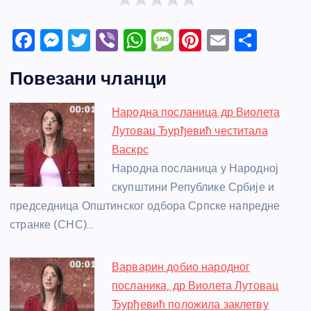
F
M
T
Vi
W
M
Pi
E
S
a
e
w
b
h
e
nt
m
h
Повезани чланци
c
ss
itt
er
at
ss
er
ail
ar
e
e
er
s
a
e
e
Народна посланица др Виолета
b
n
A
g
st
Лутовац Ђурђевић честитала
o
g
p
e
Васкрс
o
er
p
Народна посланица у Народној
скупштини Републике Србије и
k
председница Општинског одбора Српске напредне
странке (СНС)…
Варварин добио народног
посланика, др Виолета Лутовац
Ђурђевић положила заклетву