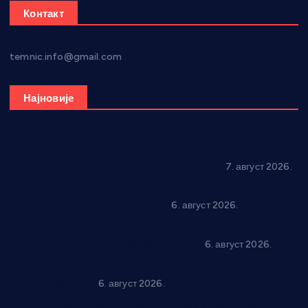
Контакт
temnic.info@gmail.com
Најновије
Општина Ћићевац наставља да подржава предузетнике:
10 нових субвенција за самозапошљавање
7. август 2026.
Вражогрнци чувају традицију: “Михољски сусрети села”
уз спортска надметања и забаву
6. август 2026.
Варварин подржао 25 нових предузетника: За
самозапошљавање по 380.000 динара
6. август 2026.
“Трстеник на Морави” од 10. до 16. августа: Богат програм
за све генерације
6. август 2026.
“Да се ради и гради по твом”: Трстеник улаже 4 милиона