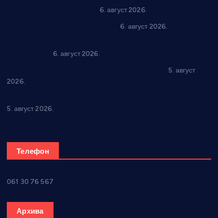
динара у пројекте грађана
6. август 2026.
In memoriam: Тања Вилотијевић
6. август 2026.
Даница Петровић оживљава лик и дело Десанке
Максимовић
6. август 2026.
Александровац спреман за 61. “Жупску бербу”
5. август
2026.
Нова игралишта стижу у Бошњане, Доњи Катун и Парцане
5. август 2026.
Телефон
061 30 76 567
Архива