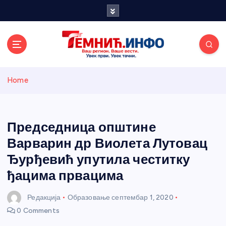
S
k
i
p
t
o
Темнићки
c
Home
o
n
информативн
t
e
Председница општине
и портал
n
Варварин др Виолета Лутовац
t
Ђурђевић упутила честитку
ђацима првацима
Редакција
Образовање
септембар 1, 2020
0 Comments