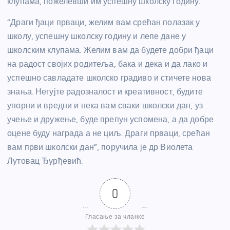
клупама, пожелевши им успешну школску годину.
“Драги ђаци прваци, желим вам срећан полазак у
школу, успешну школску годину и лепе дане у
школским клупама. Желим вам да будете добри ђаци
на радост својих родитеља, бака и дека и да лако и
успешно савладате школско градиво и стичете нова
знања. Негујте радозналост и креативност, будите
упорни и вредни и нека вам сваки школски дан, уз
учење и дружење, буде препун успомена, а да добре
оцене буду награда а не циљ. Драги прваци, срећан
вам први школски дан”, поручила је др Виолета
Лутовац Ђурђевић.
0
Гласање за чланке