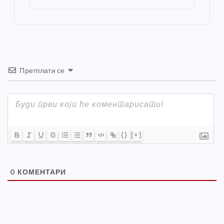
o
er
p
k
Претплати се
{}
[+]
0
КОМЕНТАРИ