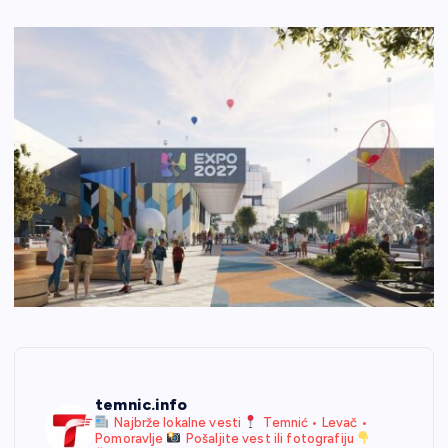
temnic.info
Najbrže lokalne vesti
Temnić • Levač •
Pomoravlje
Pošaljite vest ili fotografiju