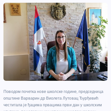
Поводом почетка нове школске године, председница
општине Варварин др Виолета Лутовац Ђурђевић
честитала је ђацима првацима први дан у школским