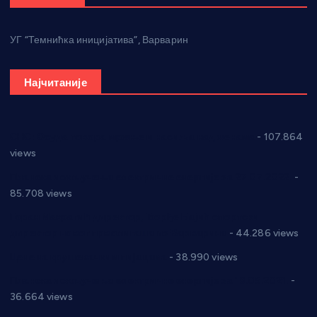
УГ “Темнићка иницијатива”, Варварин
Најчитаније
СНС: Осуда говора мржње и насиља над женама
- 107.864
views
Планска искључења електричне енергије за 27.07.2022.
-
85.708 views
Горан Макрагић директор, Ђорђе Бајић спортски
директор новог прволигаша из Варварина
- 44.286 views
Цене на крушевачким пијацама
- 38.990 views
Планска искључења електричне енергије за 19.05.2021.
-
36.664 views