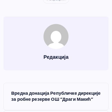
Редакција
К
Вредна донација Републичке дирекције
р
за робне резерве ОШ “Драги Макић”