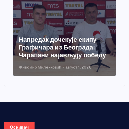
Напредак дочекује екипу
Графичара из Београда:
Чарапани најављују победу
Живомир Миленковић
август 1, 2026
Оснивач