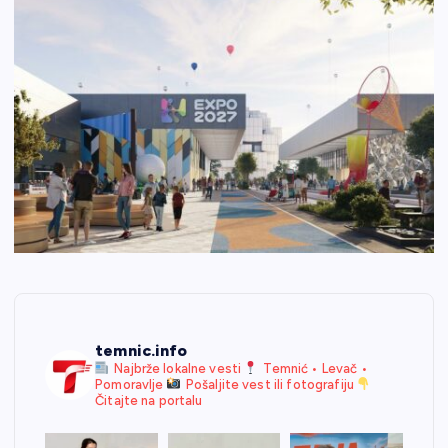
temnic.info
Najbrže lokalne vesti
Temnić • Levač •
Pomoravlje
Pošaljite vest ili fotografiju
Čitajte na portalu