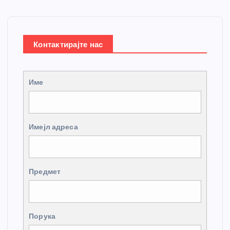
Контактирајте нас
Име
Имејл адреса
Предмет
Порука