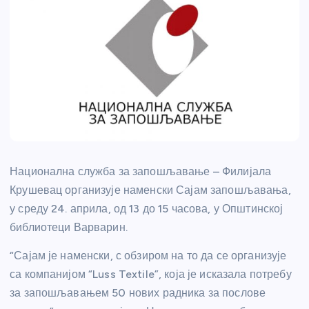
Национална служба за запошљавање – Филијала
Крушевац организује наменски Сајам запошљавања,
у среду 24. априла, од 13 до 15 часова, у Општинској
библиотеци Варварин.
“Сајам је наменски, с обзиром на то да се организује
са компанијом “Luss Textile”, која је исказала потребу
за запошљавањем 50 нових радника за послове