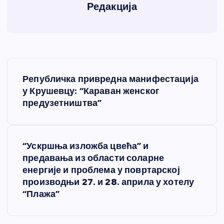
Редакција
К
Републичка привредна манифестација
р
у Крушевцу: “Караван женског
предузетништва”
е
т
“Ускршња изложба цвећа” и
предавања из области соларне
а
енергије и проблема у повртарској
производњи 27. и 28. априла у хотелу
њ
“Плажа”
е