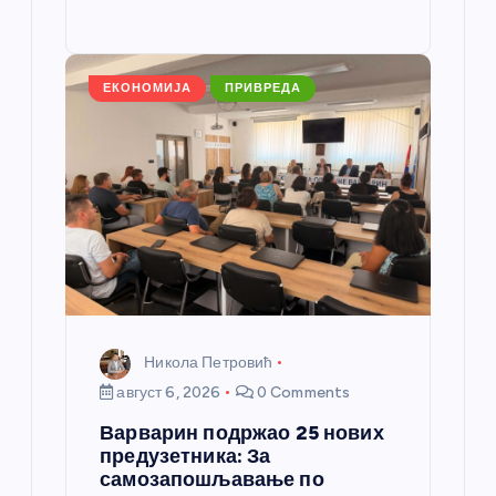
o
g
p
e
st
o
er
p
k
ЕКОНОМИЈА
ПРИВРЕДА
Никола Петровић
август 6, 2026
0 Comments
Варварин подржао 25 нових
предузетника: За
самозапошљавање по