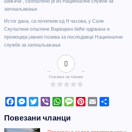
шивача”, саопштено је из Националне службе за
запошљавање.
Истог дана, са почетком од 11 часова, у Сали
Скупштине општине Варварин биће одржана и
промоција јавних позива за послодавце Националне
службе за запошљавање
0
Гласање за чланке
F
M
T
Vi
W
M
Pi
E
S
a
e
w
b
h
e
nt
m
h
Повезани чланци
c
ss
itt
er
at
ss
er
ail
ar
e
e
er
s
a
e
e