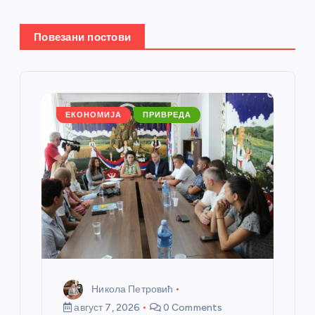
ч
Повезани постови
л
а
ЕКОНОМИЈА
ПРИВРЕДА
н
к
а
Никола Петровић
август 7, 2026
0 Comments