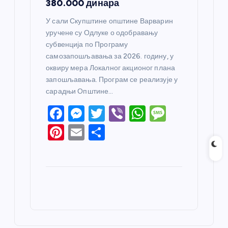
380.000 динара
У сали Скупштине општине Варварин
уручене су Одлуке о одобравању
субвенција по Програму
самозапошљавања за 2026. годину, у
оквиру мера Локалног акционог плана
запошљавања. Програм се реализује у
сарадњи Општине…
F
M
T
Vi
W
M
a
e
w
b
h
e
Pi
E
S
c
ss
itt
er
at
ss
nt
m
h
e
e
er
s
a
er
ail
ar
b
n
A
g
e
e
o
g
p
e
st
o
er
p
k