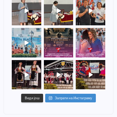
Види још
Запрати на Инстаграму