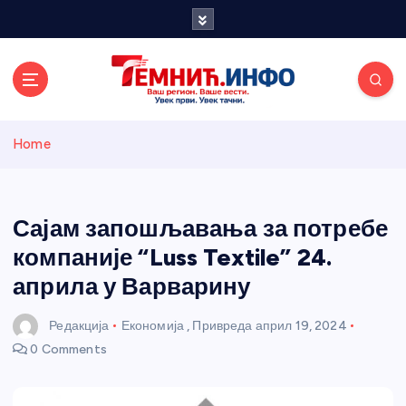
S
k
i
p
t
o
Темнићки
c
Home
o
n
информативн
t
e
Сајам запошљавања за потребе
и портал
n
компаније “Luss Textile” 24.
t
априла у Варварину
Редакција
Економија
,
Привреда
април 19, 2024
0 Comments