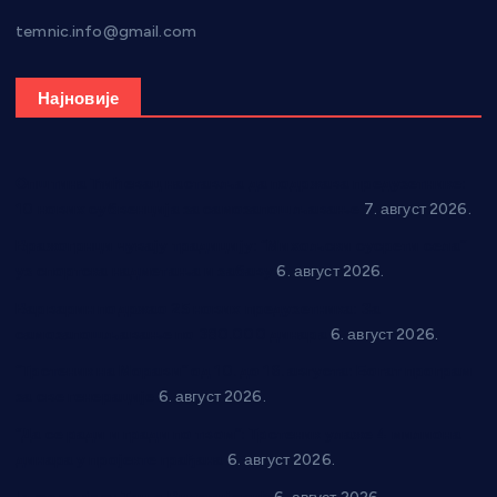
temnic.info@gmail.com
Најновије
Општина Ћићевац наставља да подржава предузетнике:
10 нових субвенција за самозапошљавање
7. август 2026.
Вражогрнци чувају традицију: “Михољски сусрети села”
уз спортска надметања и забаву
6. август 2026.
Варварин подржао 25 нових предузетника: За
самозапошљавање по 380.000 динара
6. август 2026.
“Трстеник на Морави” од 10. до 16. августа: Богат програм
за све генерације
6. август 2026.
“Да се ради и гради по твом”: Трстеник улаже 4 милиона
динара у пројекте грађана
6. август 2026.