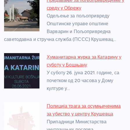
Предавање за пољопривреднике у
b
n
A
g
st
среду у Обрежу
o
g
p
e
Одељење за пољопривреду
o
er
p
Општинске управе општине
Варварин и Пољопривредна
k
саветодавна и стручна служба (ПССС) Крушевац…
Хуманитарна журка за Катарину у
суботу у Бошњану
У суботу 26. јуна 2021. године, са
почетком од 20 часова у Дому
културе у…
Полиција трага за осумњиченима
за убиство у центру Крушевца
Припадници Министарства
унутрашњих послова