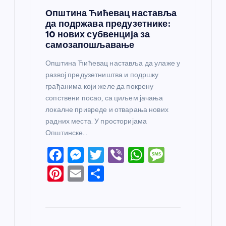
Општина Ћићевац наставља
да подржава предузетнике:
10 нових субвенција за
самозапошљавање
Општина Ћићевац наставља да улаже у
развој предузетништва и подршку
грађанима који желе да покрену
сопствени посао, са циљем јачања
локалне привреде и отварања нових
радних места. У просторијама
Општинске…
F
M
T
Vi
W
M
a
e
w
b
h
e
Pi
E
S
c
ss
itt
er
at
ss
nt
m
h
e
e
er
s
a
er
ail
ar
b
n
A
g
e
e