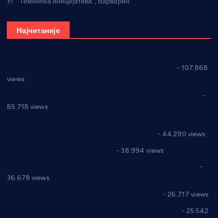
УГ “Темнићка иницијатива”, Варварин
Најчитаније
СНС: Осуда говора мржње и насиља над женама
- 107.868
views
Планска искључења електричне енергије за 27.07.2022.
-
85.718 views
Горан Макрагић директор, Ђорђе Бајић спортски
директор новог прволигаша из Варварина
- 44.290 views
Цене на крушевачким пијацама
- 38.994 views
Планска искључења електричне енергије за 19.05.2021.
-
36.678 views
Реконструкција хотела “Плажа” у Варварину
- 26.717 views
Апел за помоћ породици Марковић из Варварина
- 25.542