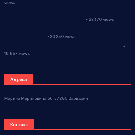
views
Саопштење и демант Дома здравља “Др Властимир
Годић” на текст који кружи фејсбуком
- 22.170 views
Јелена Вујић-Обрадовић представник Александровца у
Парламенту Србије
- 20.250 views
Откривена илегална штампарија новца код Варварина
-
18.857 views
Адреса
Марина Мариновића бб, 37260 Варварин
Контакт