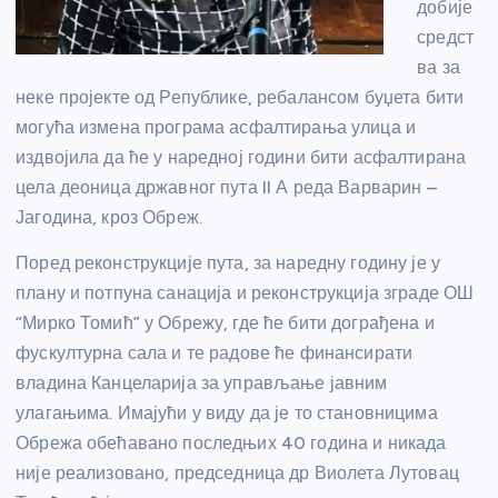
добије
средст
ва за
неке пројекте од Републике, ребалансом буџета бити
могућа измена програма асфалтирања улица и
издвојила да ће у наредној години бити асфалтирана
цела деоница државног пута II А реда Варварин –
Јагодина, кроз Обреж.
Поред реконструкције пута, за наредну годину је у
плану и потпуна санација и реконструкција зграде ОШ
“Мирко Томић” у Обрежу, где ће бити дограђена и
фускултурна сала и те радове ће финансирати
владина Канцеларија за управљање јавним
улагањима. Имајући у виду да је то становницима
Обрежа обећавано последњих 40 година и никада
није реализовано, председница др Виолета Лутовац