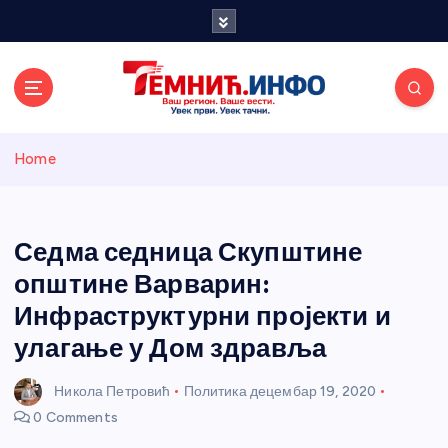
S
k
i
p
t
o
Темнићки
c
Home
o
n
информативн
t
e
Седма седница Скупштине
и портал
n
општине Варварин:
t
Инфраструктурни пројекти и
улагање у Дом здравља
Никола Петровић
Политика
децембар 19, 2020
0 Comments