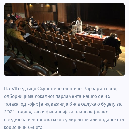
На VII седници Скупштине општине Варварин пред
одборницима локалног парламента нашло се 45
тачака, од којих је најважнија била одлука о буџету за
2021. годину, као и финансијски планови јавних
предузећа и установа који су директни или индиректни
корисници буџета.