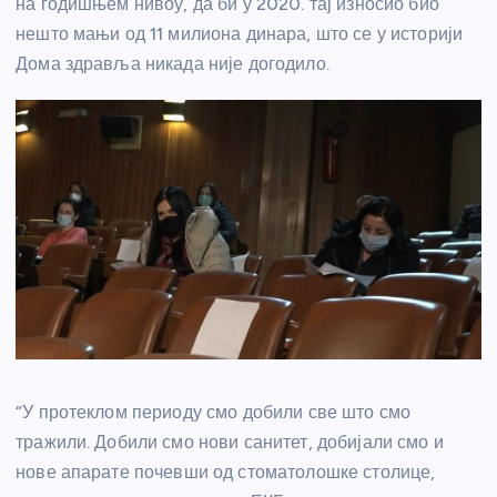
на годишњем нивоу, да би у 2020. тај износио био
нешто мањи од 11 милиона динара, што се у историји
Дома здравља никада није догодило.
“У протеклом периоду смо добили све што смо
тражили. Добили смо нови санитет, добијали смо и
нове апарате почевши од стоматолошке столице,