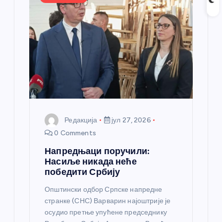
л
а
н
к
а
Редакција
јул 27, 2026
0 Comments
Напредњаци поручили:
Насиље никада неће
победити Србију
Општински одбор Српске напредне
странке (СНС) Варварин најоштрије је
осудио претње упућене председнику