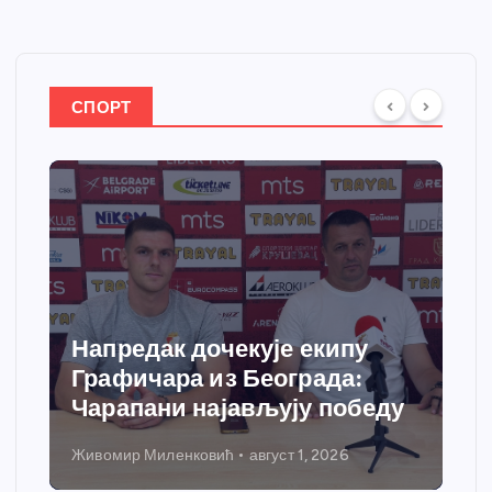
СПОРТ
Спортски центар “Ћићевац”
добија савремени систем
грејања
Никола Петровић
јул 31, 2026