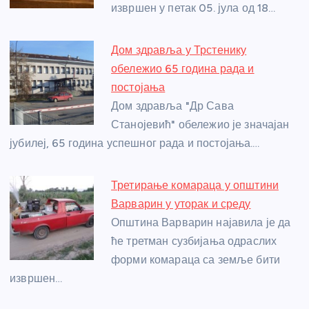
извршен у петак 05. јула од 18…
k
Дом здравља у Трстенику
обележио 65 година рада и
постојања
Дом здравља "Др Сава
Станојевић" обележио је значајан
јубилеј, 65 година успешног рада и постојања.…
Третирање комараца у општини
Варварин у уторак и среду
Општина Варварин најавила је да
ће третман сузбијања одраслих
форми комараца са земље бити
извршен…