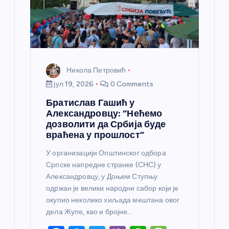
Никола Петровић
јул 19, 2026
0 Comments
Братислав Гашић у
Александровцу: “Нећемо
дозволити да Србија буде
враћена у прошлост”
У организацији Општинског одбора
Српске напредне странке (СНС) у
Александровцу, у Доњем Ступњу
одржан је велики народни сабор који је
окупио неколико хиљада мештана овог
дела Жупе, као и бројне…