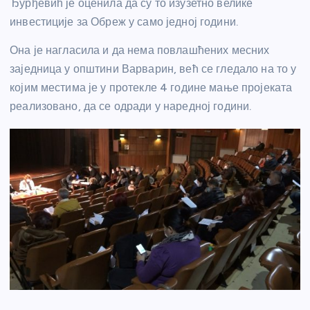
Ђурђевић је оценила да су то изузетно велике
инвестиције за Обреж у само једној години.
Она је нагласила и да нема повлашћених месних
заједница у општини Варварин, већ се гледало на то у
којим местима је у протекле 4 године мање пројеката
реализовано, да се одради у наредној години.