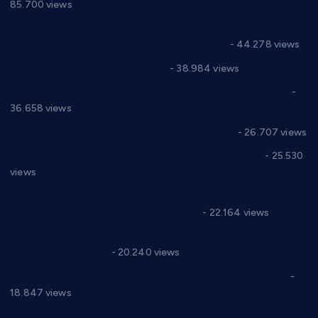
85.700 views
Горан Макрагић директор, Ђорђе Бајић спортски
директор новог прволигаша из Варварина
- 44.278 views
Цене на крушевачким пијацама
- 38.984 views
Планска искључења електричне енергије за 19.05.2021.
-
36.658 views
Реконструкција хотела “Плажа” у Варварину
- 26.707 views
Апел за помоћ породици Марковић из Варварина
- 25.530
views
Саопштење и демант Дома здравља “Др Властимир
Годић” на текст који кружи фејсбуком
- 22.164 views
Јелена Вујић-Обрадовић представник Александровца у
Парламенту Србије
- 20.240 views
Откривена илегална штампарија новца код Варварина
-
18.847 views