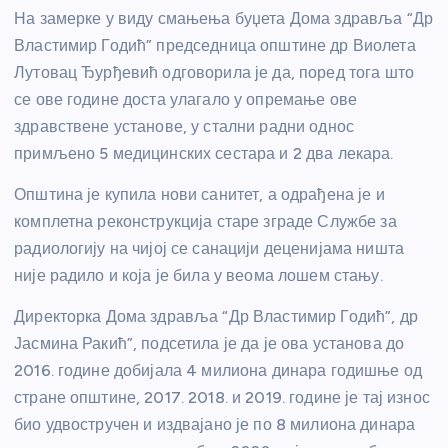
На замерке у виду смањења буџета Дома здравља “Др
Властимир Годић” председница општине др Виолета
Лутовац Ђурђевић одговорила је да, поред тога што
се ове године доста улагало у опремање ове
здравствене установе, у стални радни однос
примљено 5 медицинских сестара и 2 два лекара.
Општина је купила нови санитет, а одрађена је и
комплетна реконструкција старе зграде Службе за
радиологију на чијој се санацији деценијама ништа
није радило и која је била у веома лошем стању.
Директорка Дома здравља “Др Властимир Годић”, др
Јасмина Ракић”, подсетила је да је ова установа до
2016. године добијала 4 милиона динара годишње од
стране општине, 2017. 2018. и 2019. године је тај износ
био удвостручен и издвајано је по 8 милиона динара