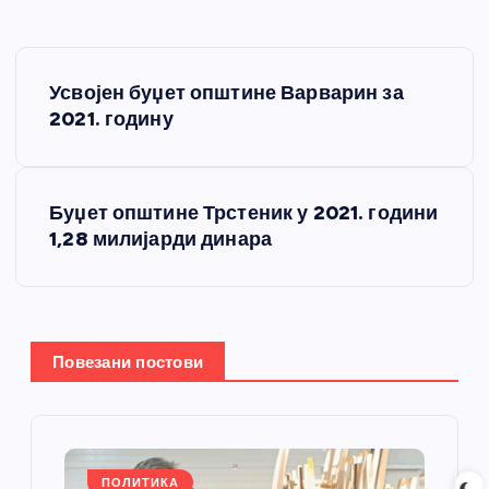
К
Усвојен буџет општине Варварин за
р
2021. годину
е
Буџет општине Трстеник у 2021. години
т
1,28 милијарди динара
а
њ
Повезани постови
е
ч
ПОЛИТИКА