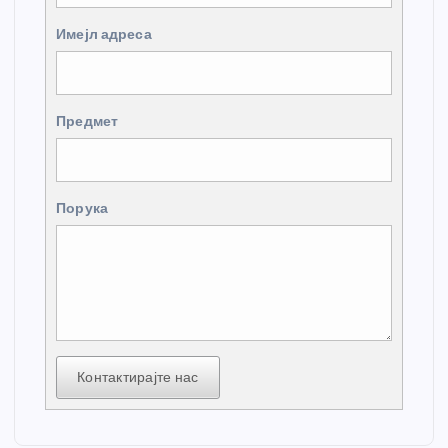
Имејл адреса
Предмет
Порука
Контактирајте нас