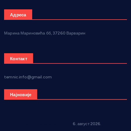
Адреса
Марина Мариновића бб, 37260 Варварин
Контакт
temnic.info@gmail.com
Најновије
Вражогрнци чувају традицију: “Михољски сусрети села”
уз спортска надметања и забаву
6. август 2026.