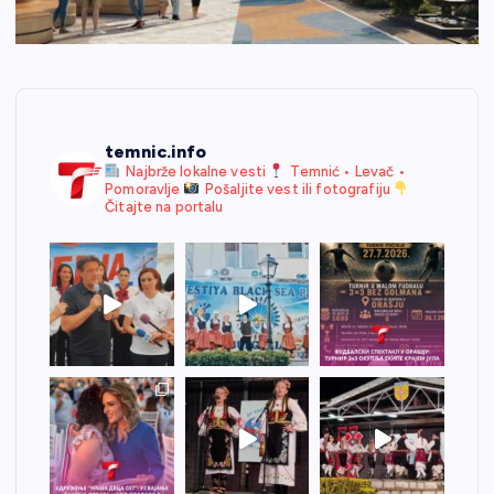
temnic.info
Najbrže lokalne vesti
Temnić • Levač •
Pomoravlje
Pošaljite vest ili fotografiju
Čitajte na portalu