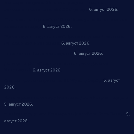
Варварин подржао 25 нових предузетника: За
самозапошљавање по 380.000 динара
6. август 2026.
“Трстеник на Морави” од 10. до 16. августа: Богат програм
за све генерације
6. август 2026.
“Да се ради и гради по твом”: Трстеник улаже 4 милиона
динара у пројекте грађана
6. август 2026.
In memoriam: Тања Вилотијевић
6. август 2026.
Даница Петровић оживљава лик и дело Десанке
Максимовић
6. август 2026.
Александровац спреман за 61. “Жупску бербу”
5. август
2026.
Нова игралишта стижу у Бошњане, Доњи Катун и Парцане
5. август 2026.
У Ћићевцу одржана Конференција клубова Зоне “Запад”
5.
август 2026.