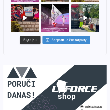
Види још
Запрати на Инстаграму