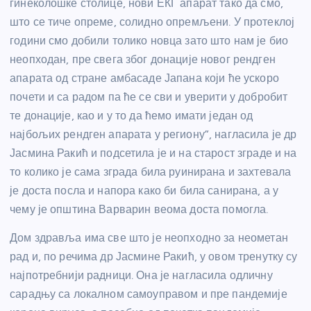
гинеколошке столице, нови ЕКГ апарат тако да смо,
што се тиче опреме, солидно опремљени. У протеклој
години смо добили толико новца зато што нам је био
неопходан, пре свега због донације новог рендген
апарата од стране амбасаде Јапана који ће ускоро
почети и са радом па ће се сви и уверити у добробит
те донације, као и у то да ћемо имати један од
најбољих рендген апарата у региону”, нагласила је др
Јасмина Ракић и подсетила је и на старост зграде и на
то колико је сама зграда била руинирана и захтевала
је доста посла и напора како би била санирана, а у
чему је општина Варварин веома доста помогла.
Дом здравља има све што је неопходно за неометан
рад и, по речима др Јасмине Ракић, у овом тренутку су
најпотребнији радници. Она је нагласила одличну
сарадњу са локалном самоуправом и пре пандемије