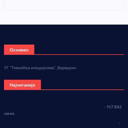
Оснивач
УГ “Темнићка иницијатива”, Варварин
Најчитаније
СНС: Осуда говора мржње и насиља над женама
- 107.862
views
Планска искључења електричне енергије за 27.07.2022.
-