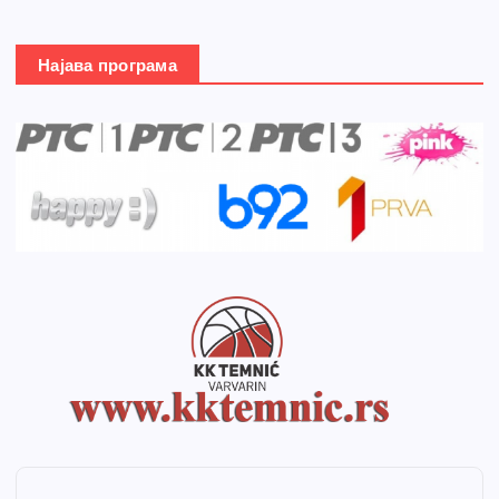
Најава програма