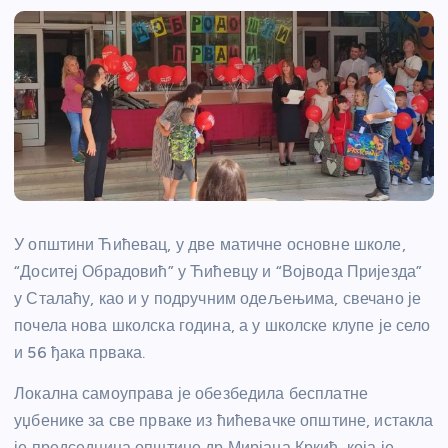
У општини Ћићевац, у две матичне основне школе,
“Доситеј Обрадовић” у Ћићевцу и “Војвода Пријезда”
у Сталаћу, као и у подручним одељењима, свечано је
почела нова школска година, а у школске клупе је село
и 56 ђака првака.
Локална самоуправа је обезбедила бесплатне
уџбенике за све прваке из ћићевачке општине, истакла
је председница општине др Мирјана Кркић, која је