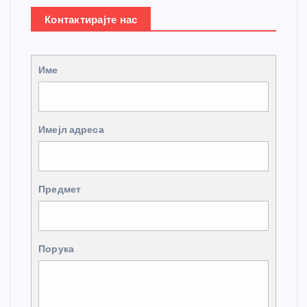
Контактирајте нас
Име
Имејл адреса
Предмет
Порука