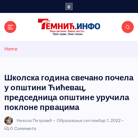
S
k
i
p
t
o
Темнићки
c
Home
o
n
информативн
t
e
Школска година свечано почела
и портал
n
у општини Ћићевац,
t
председница општине уручила
поклоне првацима
Никола Петровић
Образовање
септембар 1, 2022
0 Comments