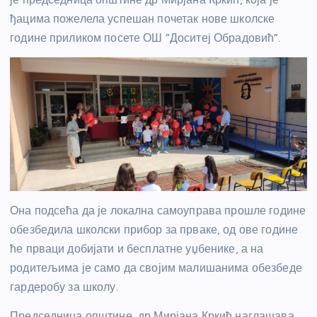
ђацима пожелела успешан почетак нове школске
године приликом посете ОШ “Доситеј Обрадовић”.
Она подсећа да је локална самоуправа прошле године
обезбедила школски прибор за прваке, од ове године
ће прваци добијати и бесплатне уџбенике, а на
родитељима је само да својим малишанима обезбеде
гардеробу за школу.
Председница општине, др Мирјана Кркић наглашава