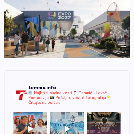
temnic.info
Najbrže lokalne vesti
Temnić • Levač •
Pomoravlje
Pošaljite vest ili fotografiju
Čitajte na portalu