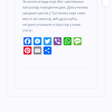
За многе младе који због школовања
напуштају породични дом, Дом ученика
средњих школа у Трстенику није само
место за смештај, већ друга кућа,
сигурно уточиште и простор у коме
стичу…
F
M
T
Vi
W
M
a
e
w
b
h
e
Pi
E
S
c
ss
itt
er
at
ss
nt
m
h
e
e
er
s
a
er
ail
ar
b
n
A
g
e
e
o
g
p
e
st
o
er
p
k