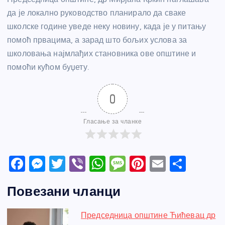
да је локално руководство планирало да сваке
школске године уведе неку новину, када је у питању
помоћ првацима, а зарад што бољих услова за
школовања најмлађих становника ове општине и
помоћи кућом буџету.
0
Гласање за чланке
F
M
T
Vi
W
M
Pi
E
S
a
e
w
b
h
e
nt
m
h
Повезани чланци
c
ss
itt
er
at
ss
er
ail
ar
e
e
er
s
a
e
e
Председница општине Ћићевац др