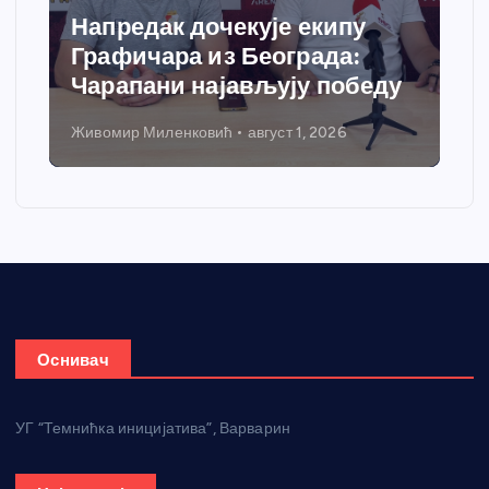
Напредак дочекује екипу
Графичара из Београда:
Чарапани најављују победу
Живомир Миленковић
август 1, 2026
Оснивач
УГ “Темнићка иницијатива”, Варварин