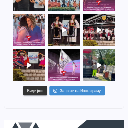
Види још
Запрати на Инстаграму