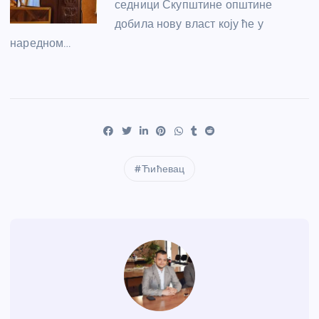
седници Скупштине општине
добила нову власт коју ће у
наредном…
Ћићевац