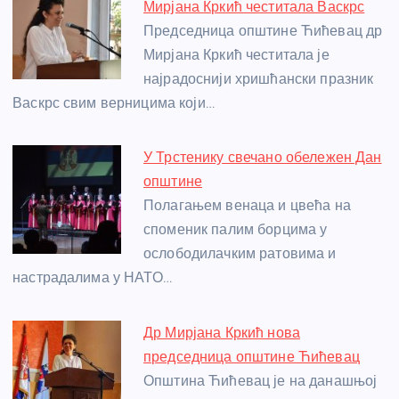
b
n
A
g
st
Мирјана Кркић честитала Васкрс
o
g
p
e
Председница општине Ћићевац др
o
er
p
Мирјана Кркић честитала је
најрадоснији хришћански празник
k
Васкрс свим верницима који…
У Трстенику свечано обележен Дан
општине
Полагањем венаца и цвећа на
споменик палим борцима у
ослободилачким ратовима и
настрадалима у НАТО…
Др Мирјана Кркић нова
председница општине Ћићевац
Општина Ћићевац је на данашњој