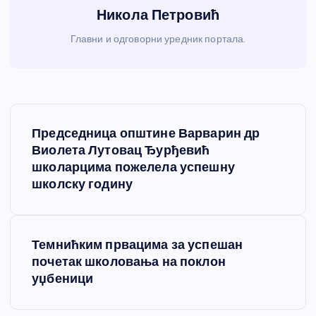
Никола Петровић
Главни и одговорни уредник портала.
К
Председница општине Варварин др
р
Виолета Лутовац Ђурђевић
школарцима пожелела успешну
е
школску годину
т
Темнићким првацима за успешан
а
почетак школовања на поклон
уџбеници
њ