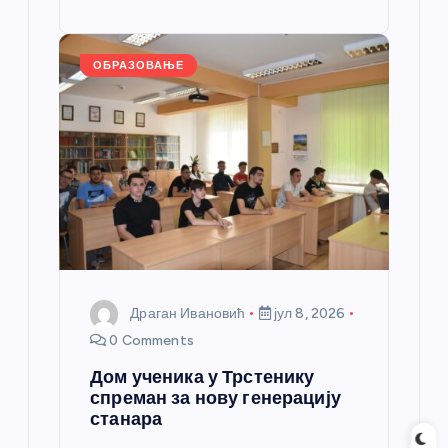
o
g
p
e
st
o
er
p
k
ОБРАЗОВАЊЕ
Драган Ивановић
јул 8, 2026
0 Comments
Дом ученика у Трстенику
спреман за нову генерацију
станара