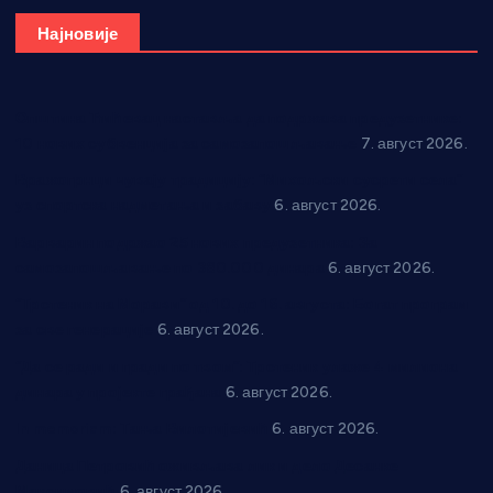
Најновије
Општина Ћићевац наставља да подржава предузетнике:
10 нових субвенција за самозапошљавање
7. август 2026.
Вражогрнци чувају традицију: “Михољски сусрети села”
уз спортска надметања и забаву
6. август 2026.
Варварин подржао 25 нових предузетника: За
самозапошљавање по 380.000 динара
6. август 2026.
“Трстеник на Морави” од 10. до 16. августа: Богат програм
за све генерације
6. август 2026.
“Да се ради и гради по твом”: Трстеник улаже 4 милиона
динара у пројекте грађана
6. август 2026.
In memoriam: Тања Вилотијевић
6. август 2026.
Даница Петровић оживљава лик и дело Десанке
Максимовић
6. август 2026.