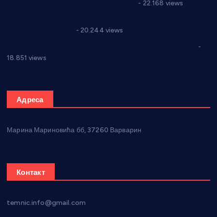
Годић” на текст који кружи фејсбуком
- 22.168 views
Јелена Вујић-Обрадовић представник Александровца у
Парламенту Србије
- 20.244 views
Откривена илегална штампарија новца код Варварина
-
18.851 views
Адреса
Марина Мариновића бб, 37260 Варварин
Контакт
temnic.info@gmail.com