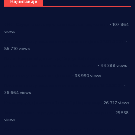
Најчитаније
СНС: Осуда говора мржње и насиља над женама
- 107.864
views
Планска искључења електричне енергије за 27.07.2022.
-
85.710 views
Горан Макрагић директор, Ђорђе Бајић спортски
директор новог прволигаша из Варварина
- 44.288 views
Цене на крушевачким пијацама
- 38.990 views
Планска искључења електричне енергије за 19.05.2021.
-
36.664 views
Реконструкција хотела “Плажа” у Варварину
- 26.717 views
Апел за помоћ породици Марковић из Варварина
- 25.538
views
Саопштење и демант Дома здравља “Др Властимир