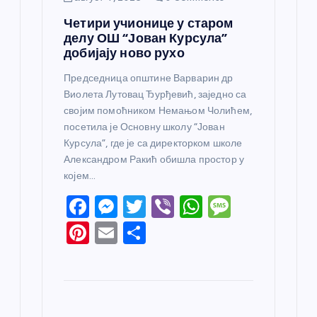
Четири учионице у старом
делу ОШ “Јован Курсула”
добијају ново рухо
Председница општине Варварин др
Виолета Лутовац Ђурђевић, заједно са
својим помоћником Немањом Чолићем,
посетила је Основну школу “Јован
Курсула”, где је са директорком школе
Александром Ракић обишла простор у
којем…
F
M
T
Vi
W
M
a
e
w
b
h
e
Pi
E
S
c
ss
itt
er
at
ss
nt
m
h
e
e
er
s
a
er
ail
ar
b
n
A
g
e
e