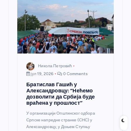
Никола Петровић
јул 19, 2026
0 Comments
Братислав Гашић у
Александровцу: “Нећемо
дозволити да Србија буде
враћена у прошлост”
У организацији Општинског одбора
Српске напредне странке (СНС) у
Александровцу, у Доњем Ступњу