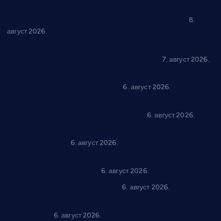
“Долина Бачине” кренула у уређење кутка за младе
8.
август 2026.
Општина Ћићевац наставља да подржава предузетнике:
10 нових субвенција за самозапошљавање
7. август 2026.
Вражогрнци чувају традицију: “Михољски сусрети села”
уз спортска надметања и забаву
6. август 2026.
Варварин подржао 25 нових предузетника: За
самозапошљавање по 380.000 динара
6. август 2026.
“Трстеник на Морави” од 10. до 16. августа: Богат програм
за све генерације
6. август 2026.
“Да се ради и гради по твом”: Трстеник улаже 4 милиона
динара у пројекте грађана
6. август 2026.
In memoriam: Тања Вилотијевић
6. август 2026.
Даница Петровић оживљава лик и дело Десанке
Максимовић
6. август 2026.