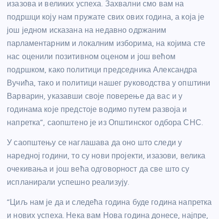
изазова и великих успеха. Захвални смо вам на
подршци коју нам пружате свих ових година, а која је
још једном исказана на недавно одржаним
парламентарним и локалним изборима, на којима сте
нас оценили позитивном оценом и још већом
подршком, како политици председника Александра
Вучића, тако и политици нашег руководства у општини
Варварин, указавши своје поверење да вас и у
годинама које предстоје водимо путем развоја и
напретка”, саопштено је из Општинског одбора СНС.
У саопштењу се наглашава да оно што следи у
наредној години, то су нови пројекти, изазови, велика
очекивања и још већа одговорност да све што су
испланирали успешно реализују.
“Циљ нам је да и следећа година буде година напретка
и нових успеха. Нека вам Нова година донесе, најпре,