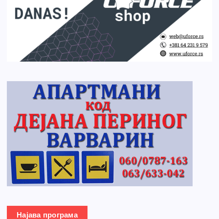
Најава програма