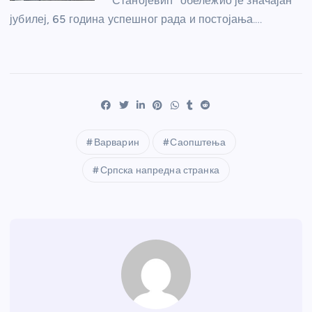
Станојевић" обележио је значајан
јубилеј, 65 година успешног рада и постојања.…
Варварин
Саопштења
Српска напредна странка