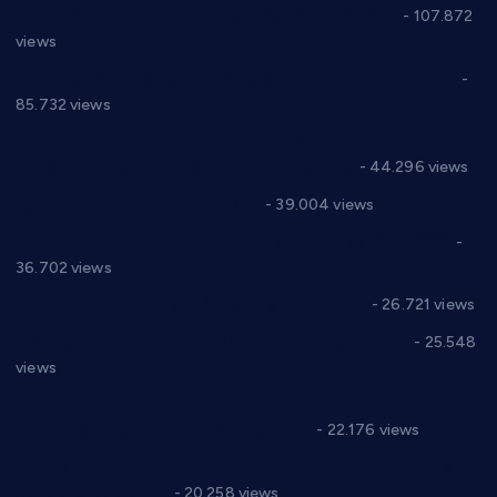
СНС: Осуда говора мржње и насиља над женама
- 107.872
views
Планска искључења електричне енергије за 27.07.2022.
-
85.732 views
Горан Макрагић директор, Ђорђе Бајић спортски
директор новог прволигаша из Варварина
- 44.296 views
Цене на крушевачким пијацама
- 39.004 views
Планска искључења електричне енергије за 19.05.2021.
-
36.702 views
Реконструкција хотела “Плажа” у Варварину
- 26.721 views
Апел за помоћ породици Марковић из Варварина
- 25.548
views
Саопштење и демант Дома здравља “Др Властимир
Годић” на текст који кружи фејсбуком
- 22.176 views
Јелена Вујић-Обрадовић представник Александровца у
Парламенту Србије
- 20.258 views