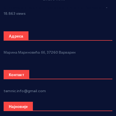
Откривена илегална штампарија новца код Варварина
-
18.863 views
Адреса
Марина Мариновића бб, 37260 Варварин
Контакт
temnic.info@gmail.com
Најновије