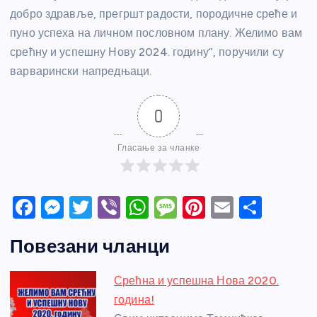
добро здравље, прегршт радости, породичне среће и
пуно успеха на личном пословном плану. Желимо вам
срећну и успешну Нову 2024. годину”, поручили су
варварински напредњаци.
0
Гласање за чланке
F
M
T
Vi
W
M
Pi
E
S
a
e
w
b
h
e
nt
m
h
Повезани чланци
c
ss
itt
er
at
ss
er
ail
ar
e
e
er
s
a
e
e
Срећна и успешна Нова 2020.
b
n
A
g
st
година!