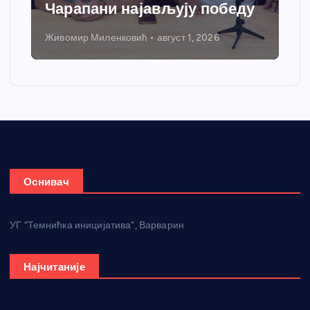
Чарапани најављују победу
Живомир Миленковић
август 1, 2026
Оснивач
УГ “Темнићка иницијатива”, Варварин
Најчитаније