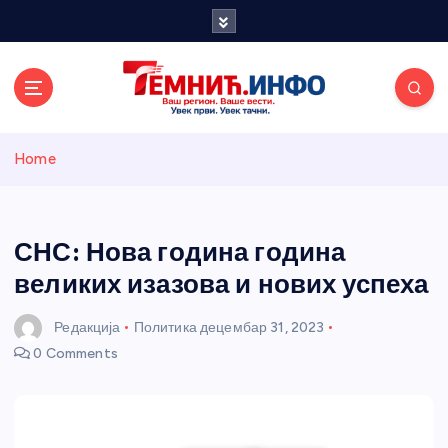
S
k
i
p
t
o
Темнићки
c
Home
o
n
информативн
t
e
СНС: Нова година година
и портал
n
великих изазова и нових успеха
t
Редакција
Политика
децембар 31, 2023
0 Comments