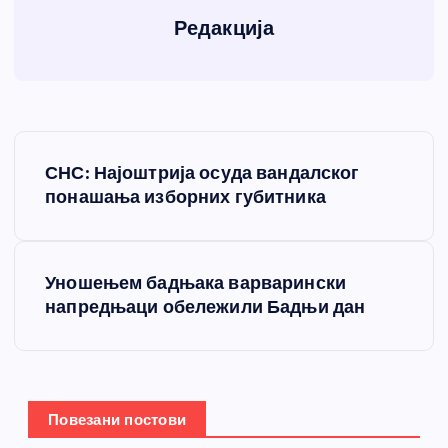
Редакција
К
СНС: Најоштрија осуда вандалског
р
понашања изборних губитника
е
Уношењем бадњака варварински
т
напредњаци обележили Бадњи дан
а
њ
Повезани постови