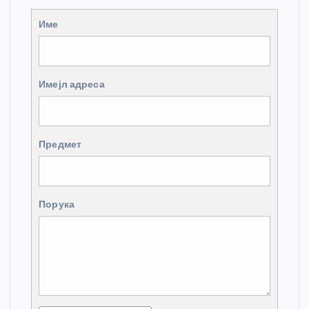
Име
Имејл адреса
Предмет
Порука