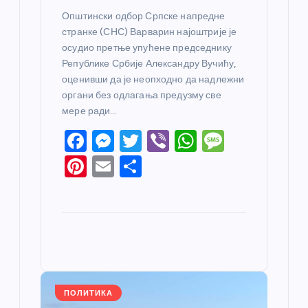
Општински одбор Српске напредне
странке (СНС) Варварин најоштрије је
осудио претње упућене председнику
Републике Србије Александру Вучићу,
оценивши да је неопходно да надлежни
органи без одлагања предузму све
мере ради…
F
M
T
Vi
W
M
a
e
w
b
h
e
Pi
E
S
c
ss
itt
er
at
ss
nt
m
h
e
e
er
s
a
er
ail
ar
b
n
A
g
e
e
o
g
p
e
st
o
er
p
k
ПОЛИТИКА