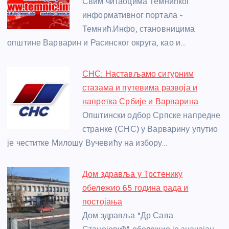
o
g
p
e
Свим читаоцима Темнићког
o
er
p
информативног портала -
Темнић.Инфо, становницима
k
општине Варварин и Расинског округа, као и…
СНС: Настављамо сигурним
стазама и путевима развоја и
напретка Србије и Варварина
Општински одбор Српске напредне
странке (СНС) у Варварину упутио
је честитке Милошу Вучевићу на избору…
Дом здравља у Трстенику
обележио 65 година рада и
постојања
Дом здравља "Др Сава