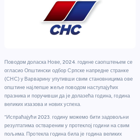
Поводом доласка Нове, 2024. године саопштењем се
огласио Општински одбор Српске напредне странке
(СНС) у Варварину упутивши свим становницима ове
општине најлепше жеље поводом наступајућих
празника и поручивши да је долазећа година, година
великих изазова и нових успеха.
“Испраћајући 2023. годину можемо бити задовољни
резултатима оствареним у протеклој години на свим
пољима. Протекла година била је година великих