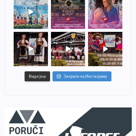
Види још
Запрати на Инстаграму