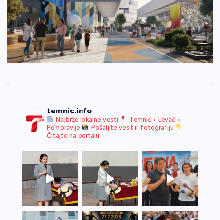
temnic.info
Najbrže lokalne vesti
Temnić • Levač •
Pomoravlje
Pošaljite vest ili fotografiju
Čitajte na portalu