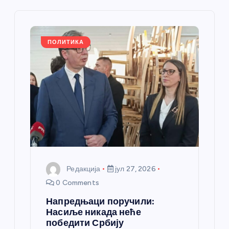
е
ч
л
ПОЛИТИКА
а
н
к
а
Редакција
јул 27, 2026
0 Comments
Напредњаци поручили:
Насиље никада неће
победити Србију