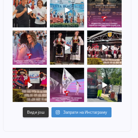
Види још
Запрати на Инстаграму