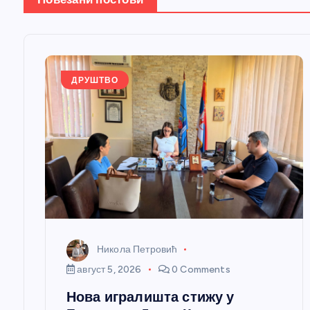
њ
е
ДРУШТВО
ч
л
а
н
к
Никола Петровић
август 5, 2026
0 Comments
а
Нова игралишта стижу у