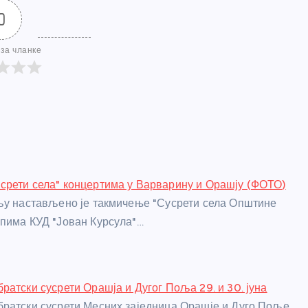
0
за чланке
рети села" концертима у Варварину и Орашју (ФОТО)
љу настављено је такмичење "Сусрети села Општине
пима КУД "Јован Курсула"…
ратски сусрети Орашја и Дугог Поља 29. и 30. јуна
ратски сусрети Месних заједница Орашје и Дуго Поље