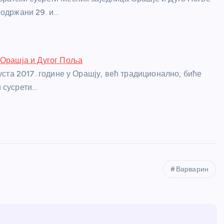
 одржани 29. и…
 Орашја и Дугог Поља
густа 2017. године у Орашју, већ традиционално, биће
 сусрети…
Варварин