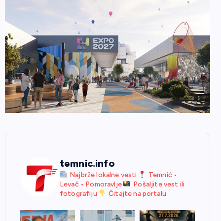
temnic.info
Najbrže lokalne vesti
Temnić •
Levač • Pomoravlje
Pošaljite vest ili
fotografiju
Čitajte na portalu