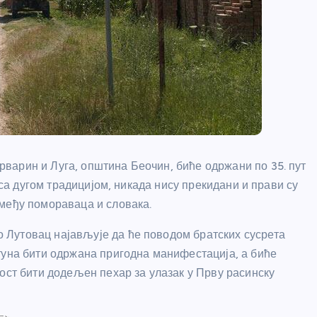
варин и Луга, општина Беочин, биће одржани по 35. пут
 са дугом традицијом, никада нису прекидани и прави су
међу помораваца и словака.
Лутовац најављује да ће поводом братских сусрета
туна бити одржана пригодна манифестација, а биће
ост бити додељен пехар за улазак у Прву расинску