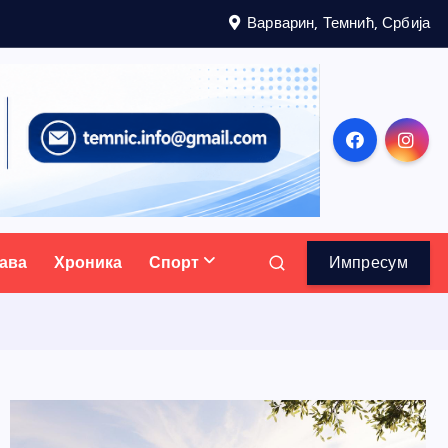
Варварин, Темнић, Србија
ава
Хроника
Спорт
Импресум