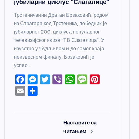
јубиларни циклус “Слагалице”
Трстеничанин Драган Брзаковић, родом
из Страгара код Трстеника, победник је
јубиларног 200. циклуса популарног
телевизијског квиза “ТВ Слагалица”. У
изузетно узбудљивом и до самог краја
неизвесном финалу, Брзаковић је
успео…
F
M
T
Vi
W
M
Pi
a
e
w
b
h
e
nt
E
S
c
ss
itt
er
at
ss
er
m
h
e
e
er
s
a
e
ail
ar
b
n
A
g
st
e
Наставите са
o
g
p
e
читањем
o
er
p