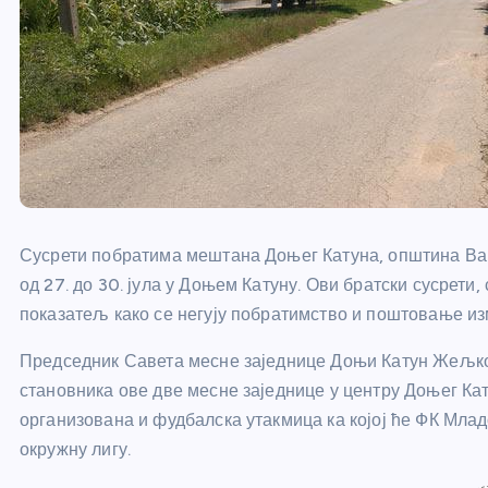
Сусрети побратима мештана Доњег Катуна, општина Вар
од 27. до 30. јула у Доњем Катуну. Ови братски сусрети,
показатељ како се негују побратимство и поштовање из
Председник Савета месне заједнице Доњи Катун Жељко 
становника ове две месне заједнице у центру Доњег Ка
организована и фудбалска утакмица ка којој ће ФК Млад
окружну лигу.