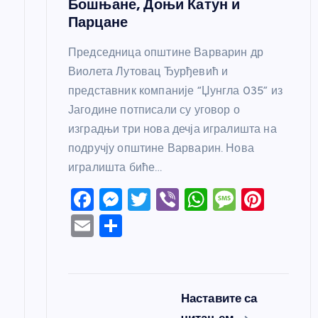
Бошњане, Доњи Катун и
Парцане
Председница општине Варварин др
Виолета Лутовац Ђурђевић и
представник компаније “Џунгла 035” из
Јагодине потписали су уговор о
изградњи три нова дечја игралишта на
подручју општине Варварин. Нова
игралишта биће…
F
M
T
Vi
W
M
Pi
a
e
w
b
h
e
nt
E
S
c
ss
itt
er
at
ss
er
m
h
e
e
er
s
a
e
ail
ar
b
n
A
g
st
e
Наставите са
o
g
p
e
читањем