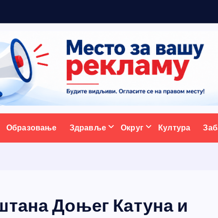
ж
у
ативни портал
Образовање
Здравље
Округ
Култура
Заб
штана Доњег Катуна и