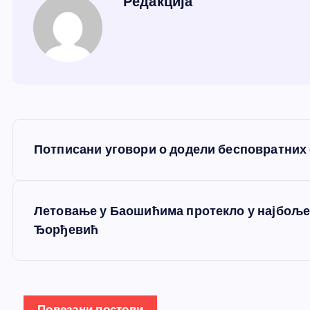
Редакција
К
Потписани уговори о додели бесповратних
р
е
Летовање у Баошићима протекло у најбоље
Ђорђевић
т
а
Повезани постови