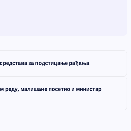
 средстава за подстицање рађања
м реду, малишане посетио и министар