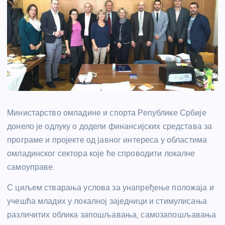
Министарство омладине и спорта Републике Србије
донело је одлуку о додели финансијских средстава за
програме и пројекте од јавног интереса у областима
омладинског сектора које ће спроводити локалне
самоуправе.
С циљем стварања услова за унапређење положаја и
учешћа младих у локалној заједници и стимулисања
различитих облика запошљавања, самозапошљавања