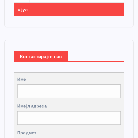
« јул
Контактирајте нас
Име
Имејл адреса
Предмет