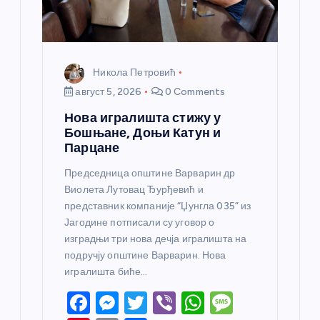
а
Никола Петровић
август 5, 2026
0 Comments
Нова игралишта стижу у
Бошњане, Доњи Катун и
Парцане
Председница општине Варварин др
Виолета Лутовац Ђурђевић и
представник компаније “Џунгла 035” из
Јагодине потписали су уговор о
изградњи три нова дечја игралишта на
подручју општине Варварин. Нова
игралишта биће…
F
M
T
Vi
W
M