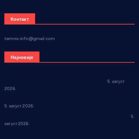
Контакт
temnic.info@gmail.com
Најновије
Александровац спреман за 61. “Жупску бербу”
5. август
2026.
Нова игралишта стижу у Бошњане, Доњи Катун и Парцане
5. август 2026.
У Ћићевцу одржана Конференција клубова Зоне “Запад”
5.
август 2026.
Четири учионице у старом делу ОШ “Јован Курсула”