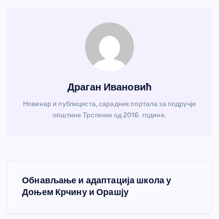
Драган Ивановић
Новинар и публициста, сарадник портала за подручје
општине Трстеник од 2016. године.
К
Обнављање и адаптација школа у
р
Доњем Крчину и Орашју
е