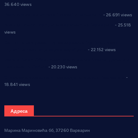
36.640 views
Реконструкција хотела “Плажа” у Варварину
- 26.691 views
Апел за помоћ породици Марковић из Варварина
- 25.518
views
Саопштење и демант Дома здравља “Др Властимир
Годић” на текст који кружи фејсбуком
- 22.152 views
Јелена Вујић-Обрадовић представник Александровца у
Парламенту Србије
- 20.230 views
Откривена илегална штампарија новца код Варварина
-
18.841 views
Адреса
Марина Мариновића бб, 37260 Варварин