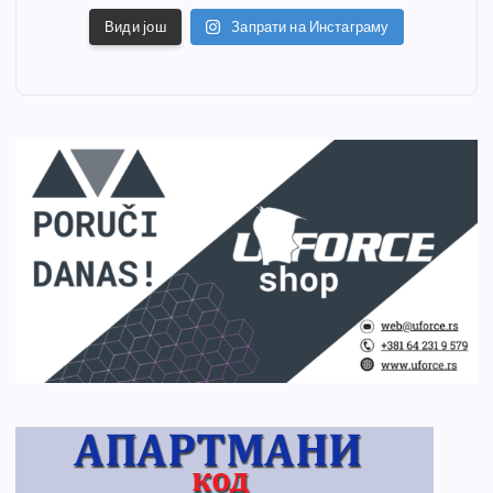
Види још
Запрати на Инстаграму