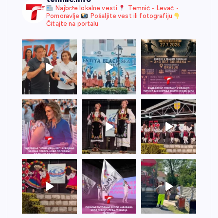
Najbrže lokalne vesti
Temnić • Levač •
Pomoravlje
Pošaljite vest ili fotografiju
Čitajte na portalu