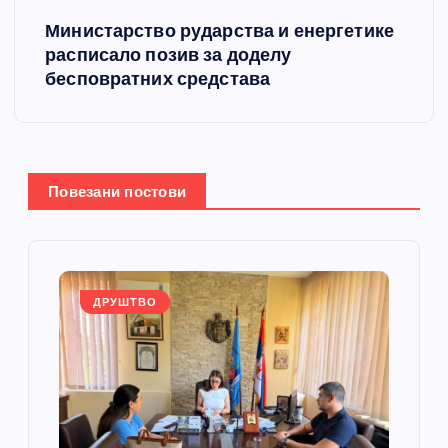
Министарство рударства и енергетике
т
расписало позив за доделу
бесповратних средстава
а
њ
е
Повезани постови
ч
л
ДРУШТВО
а
н
к