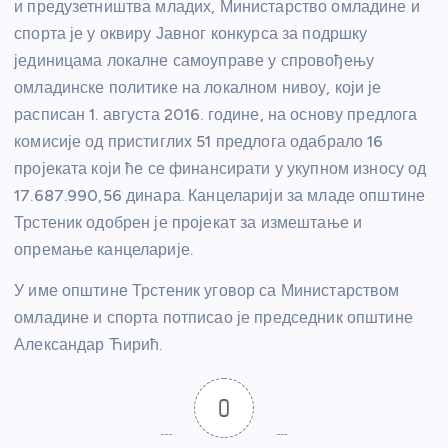
и предузетништва младих, Министарство омладине и
спорта је у оквиру Јавног конкурса за подршку
јединицама локалне самоуправе у спровођењу
омладинске политике на локалном нивоу, који је
расписан 1. августа 2016. године, на основу предлога
комисије од пристиглих 51 предлога одабрало 16
пројеката који ће се финансирати у укупном износу од
17.687.990,56 динара. Канцеларији за младе општине
Трстеник одобрен је пројекат за измештање и
опремање канцеларије.
У име општине Трстеник уговор са Министарством
омладине и спорта потписао је председник општине
Александар Ћирић.
0