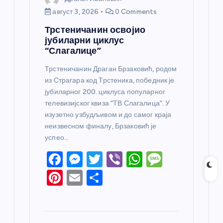
август 3, 2026
0 Comments
Трстеничанин освојио
јубиларни циклус
“Слагалице”
Трстеничанин Драган Брзаковић, родом
из Страгара код Трстеника, победник је
јубиларног 200. циклуса популарног
телевизијског квиза “ТВ Слагалица”. У
изузетно узбудљивом и до самог краја
неизвесном финалу, Брзаковић је
успео…
F
M
T
Vi
W
M
a
e
w
b
h
e
Pi
E
S
c
ss
itt
er
at
ss
nt
m
h
e
e
er
s
a
er
ail
ar
b
n
A
g