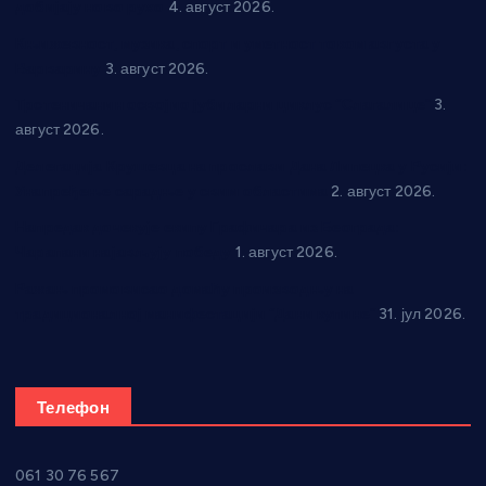
добијају ново рухо
4. август 2026.
Књижевност, музика, спорт и уметност током августа у
Варварину
3. август 2026.
Трстеничанин освојио јубиларни циклус “Слагалице”
3.
август 2026.
Делегација Крушевца на прослави Дана Липецка у Русији:
Унапређење сарадње у свим областима
2. август 2026.
Напредак дочекује екипу Графичара из Београда:
Чарапани најављују победу
1. август 2026.
Ражањ промовисао домаћу производњу на
традиционалној манифестацији “Дани купине”
31. јул 2026.
Телефон
061 30 76 567