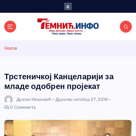
S
k
i
p
t
o
Темнићки
c
Home
o
n
информативн
t
e
Трстеничкој Канцеларији за
и портал
n
младе одобрен пројекат
t
Драган Ивановић
Друштво
октобар 27, 2016
0 Comments