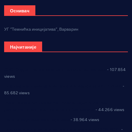
Оснивач
УГ “Темнићка иницијатива”, Варварин
Најчитаније
СНС: Осуда говора мржње и насиља над женама
- 107.854
views
Планска искључења електричне енергије за 27.07.2022.
-
85.682 views
Горан Макрагић директор, Ђорђе Бајић спортски
директор новог прволигаша из Варварина
- 44.266 views
Цене на крушевачким пијацама
- 38.964 views
Планска искључења електричне енергије за 19.05.2021.
-