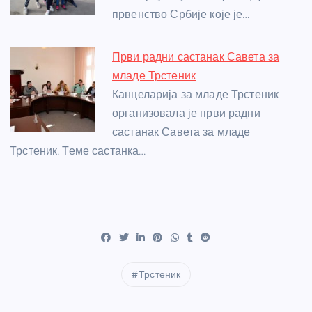
првенство Србије које је…
Први радни састанак Савета за
младе Трстеник
Канцеларија за младе Трстеник
организовала је први радни
састанак Савета за младе
Трстеник. Теме састанка…
Трстеник