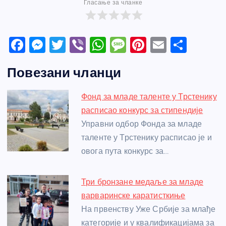
Гласање за чланке
F
M
T
Vi
W
M
Pi
E
S
a
e
w
b
h
e
nt
m
h
Повезани чланци
c
ss
itt
er
at
ss
er
ail
ar
e
e
er
s
a
e
e
Фонд за младе таленте у Трстенику
b
n
A
g
st
расписао конкурс за стипендије
o
g
p
e
Управни одбор Фонда за младе
o
er
p
таленте у Трстенику расписао је и
овога пута конкурс за…
k
Три бронзане медаље за младе
варваринске каратисткиње
На првенству Уже Србије за млађе
категорије и у квалификацијама за