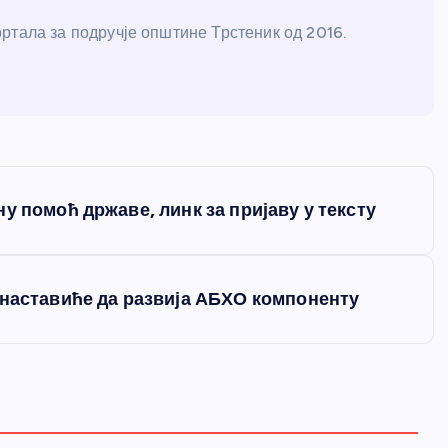
ртала за подручје општине Трстеник од 2016.
у помоћ државе, линк за пријаву у тексту
 наставиће да развија АБХО компоненту