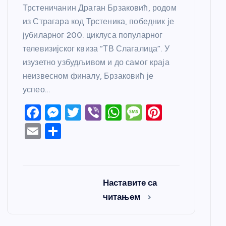
Трстеничанин Драган Брзаковић, родом
из Страгара код Трстеника, победник је
јубиларног 200. циклуса популарног
телевизијског квиза “ТВ Слагалица”. У
изузетно узбудљивом и до самог краја
неизвесном финалу, Брзаковић је
успео…
F
M
T
Vi
W
M
Pi
a
e
w
b
h
e
nt
E
S
c
ss
itt
er
at
ss
er
m
h
e
e
er
s
a
e
ail
ar
b
n
A
g
st
e
Наставите са
o
g
p
e
читањем
o
er
p
k