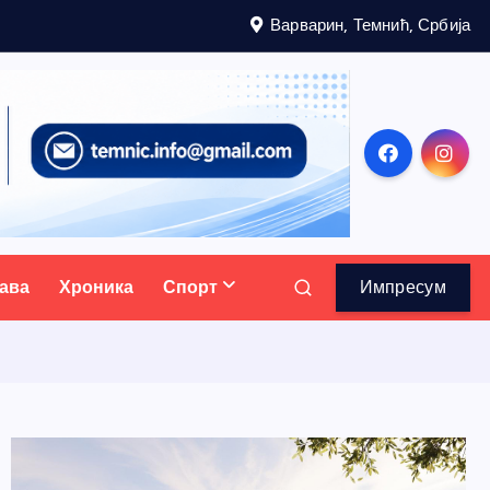
Варварин, Темнић, Србија
ава
Хроника
Спорт
Импресум