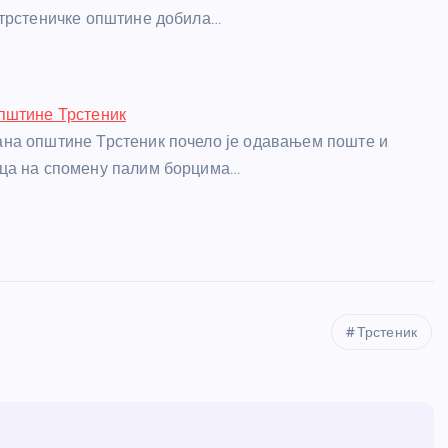
трстеничке општине добила…
пштине Трстеник
на општине Трстеник почело је одавањем поште и
ца на спомену палим борцима…
Трстеник