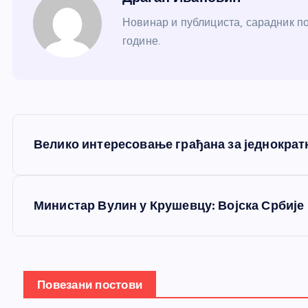
Новинар и публициста, сарадник по
године.
К
Велико интересовање грађана за једнократн
р
е
Министар Вулин у Крушевцу: Војска Србије
т
а
Повезани постови