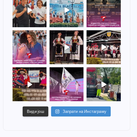
Види још
Запрати на Инстаграму