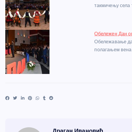
такмичењу села 
Обележен Дан о
Обележавање да
полагањем вена
Драган Ивановић