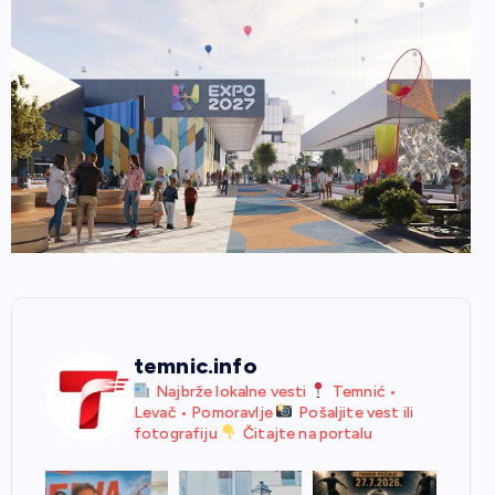
temnic.info
Najbrže lokalne vesti
Temnić •
Levač • Pomoravlje
Pošaljite vest ili
fotografiju
Čitajte na portalu