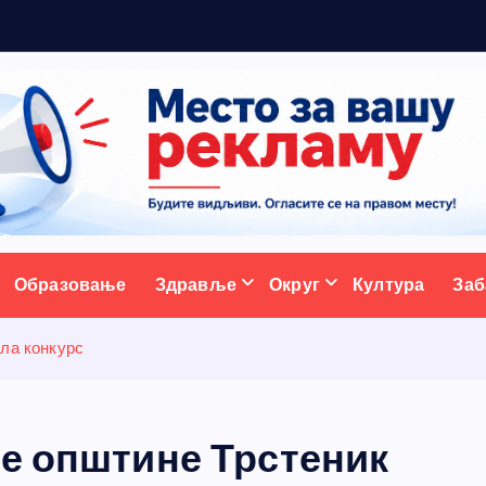
ж
у
ативни портал
Образовање
Здравље
Округ
Култура
Заб
ала конкурс
је општине Трстеник