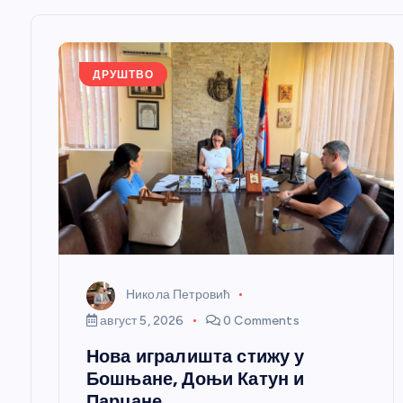
њ
е
ДРУШТВО
ч
л
а
н
Никола Петровић
к
август 5, 2026
0 Comments
Нова игралишта стижу у
а
Бошњане, Доњи Катун и
Парцане