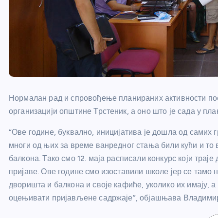
Нормалан рад и спровођење планираних активности пос
организацији општине Трстеник, а оно што је сада у пла
“Ове године, буквално, иницијатива је дошла од самих гр
многи од њих за време ванредног стања били кући и то
балкона. Тако смо 12. маја расписали конкурс који траје
пријаве. Ове године смо изоставили школе јер се тамо 
дворишта и балкона и своје кафиће, уколико их имају, а
оцењивати пријављене садржаје”, објашњава Владимир Ј