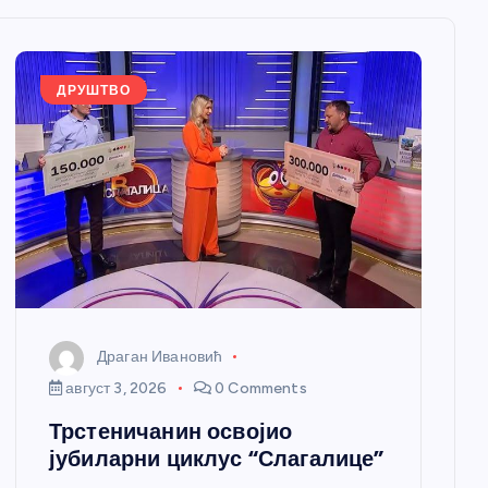
ДРУШТВО
Драган Ивановић
август 3, 2026
0 Comments
Трстеничанин освојио
јубиларни циклус “Слагалице”