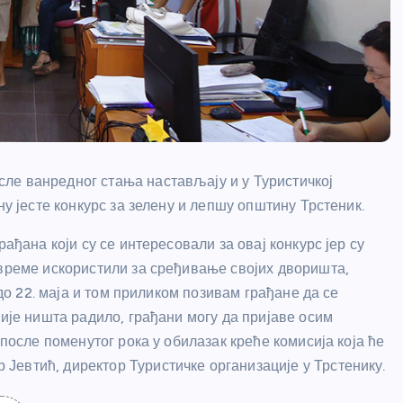
ле ванредног стања настављају и у Туристичкој
ну јесте конкурс за зелену и лепшу општину Трстеник.
ађана који су се интересовали за овај конкурс јер су
 време искористили за сређивање својих дворишта,
 до 22. маја и том приликом позивам грађане да се
није ништа радило, грађани могу да пријаве осим
 после поменутог рока у обилазак креће комисија која ће
евтић, директор Туристичке организације у Трстенику.