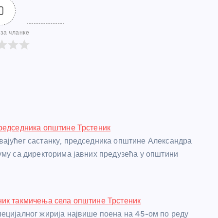
0
за чланке
редседника општине Трстеник
ајућег састанку, председника општине Александра
уму са директорима јавних предузећа у општини
ик такмичења села општине Трстеник
ецијалног жирија највише поена на 45-ом по реду