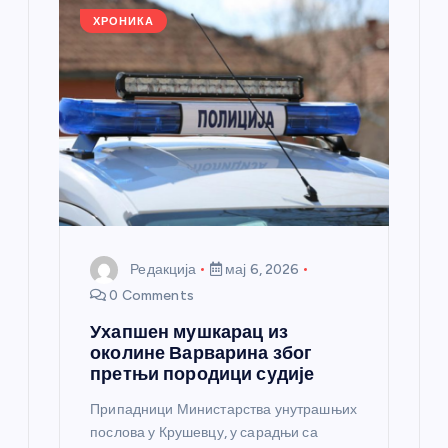
k
ХРОНИКА
Редакција
мај 6, 2026
0 Comments
Ухапшен мушкарац из
околине Варварина због
претњи породици судије
Припадници Министарства унутрашњих
послова у Крушевцу, у сарадњи са