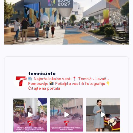
temnic.info
Najbrže lokalne vesti
Temnić • Levač •
Pomoravlje
Pošaljite vest ili fotografiju
Čitajte na portalu