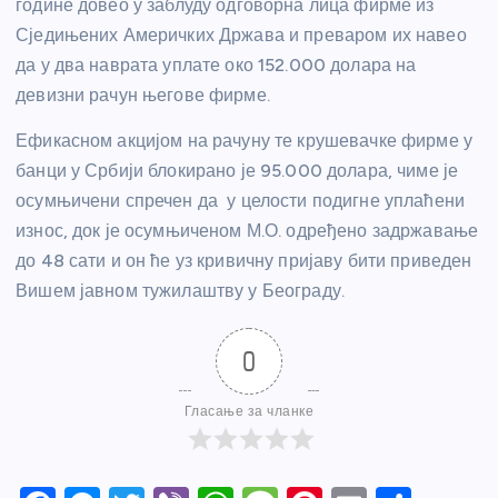
године довео у заблуду одговорна лица фирме из
Сједињених Америчких Држава и преваром их навео
да у два наврата уплате око 152.000 долара на
девизни рачун његове фирме.
Ефикасном акцијом на рачуну те крушевачке фирме у
банци у Србији блокирано је 95.000 долара, чиме је
осумњичени спречен да у целости подигне уплаћени
износ, док је осумњиченом М.О. одређено задржавање
до 48 сати и он ће уз кривичну пријаву бити приведен
Вишем јавном тужилаштву у Београду.
0
Гласање за чланке