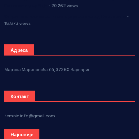
Парламенту Србије
- 20.262 views
Откривена илегална штампарија новца код Варварина
-
18.873 views
Адреса
Марина Мариновића бб, 37260 Варварин
Контакт
temnic.info@gmail.com
Најновије