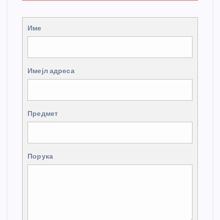
Име
Имејл адреса
Предмет
Порука