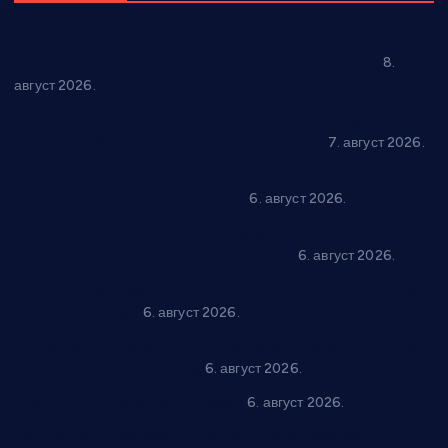
“Долина Бачине” кренула у уређење кутка за младе
8.
август 2026.
Општина Ћићевац наставља да подржава предузетнике:
10 нових субвенција за самозапошљавање
7. август 2026.
Вражогрнци чувају традицију: “Михољски сусрети села”
уз спортска надметања и забаву
6. август 2026.
Варварин подржао 25 нових предузетника: За
самозапошљавање по 380.000 динара
6. август 2026.
“Трстеник на Морави” од 10. до 16. августа: Богат програм
за све генерације
6. август 2026.
“Да се ради и гради по твом”: Трстеник улаже 4 милиона
динара у пројекте грађана
6. август 2026.
In memoriam: Тања Вилотијевић
6. август 2026.
Даница Петровић оживљава лик и дело Десанке