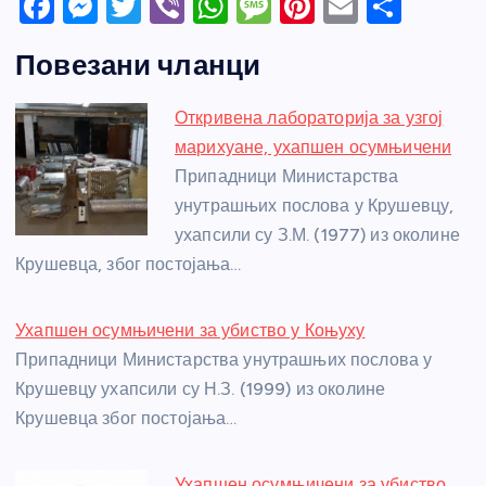
F
M
T
Vi
W
M
Pi
E
S
a
e
w
b
h
e
nt
m
h
Повезани чланци
c
ss
itt
er
at
ss
er
ail
ar
e
e
er
s
a
e
e
Откривена лабораторија за узгој
b
n
A
g
st
марихуане, ухапшен осумњичени
o
g
p
e
Припадници Министарства
o
er
p
унутрашњих послова у Крушевцу,
ухапсили су З.М. (1977) из околине
k
Крушевца, због постојања…
Ухапшен осумњичени за убиство у Коњуху
Припадници Министарства унутрашњих послова у
Крушевцу ухапсили су Н.З. (1999) из околине
Крушевца због постојања…
Ухапшен осумњичени за убиство