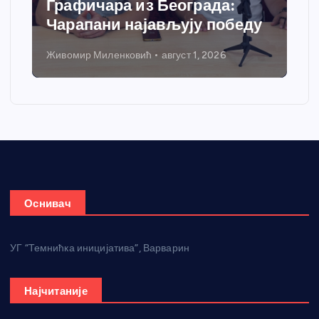
Графичара из Београда:
Чарапани најављују победу
Живомир Миленковић
август 1, 2026
Оснивач
УГ “Темнићка иницијатива”, Варварин
Најчитаније