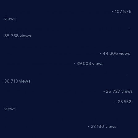
СНС: Осуда говора мржње и насиља над женама
- 107.876
views
Планска искључења електричне енергије за 27.07.2022.
-
85.738 views
Горан Макрагић директор, Ђорђе Бајић спортски
директор новог прволигаша из Варварина
- 44.306 views
Цене на крушевачким пијацама
- 39.008 views
Планска искључења електричне енергије за 19.05.2021.
-
36.710 views
Реконструкција хотела “Плажа” у Варварину
- 26.727 views
Апел за помоћ породици Марковић из Варварина
- 25.552
views
Саопштење и демант Дома здравља “Др Властимир
Годић” на текст који кружи фејсбуком
- 22.180 views
Јелена Вујић-Обрадовић представник Александровца у