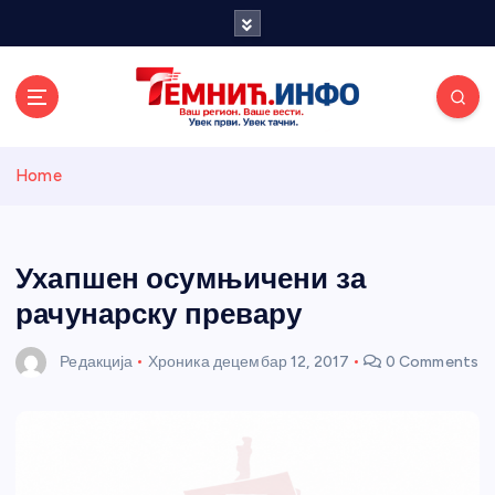
S
k
i
p
t
o
Темнићки
c
Home
o
n
информативн
t
e
Ухапшен осумњичени за
и портал
n
рачунарску превару
t
Редакција
Хроника
децембар 12, 2017
0 Comments