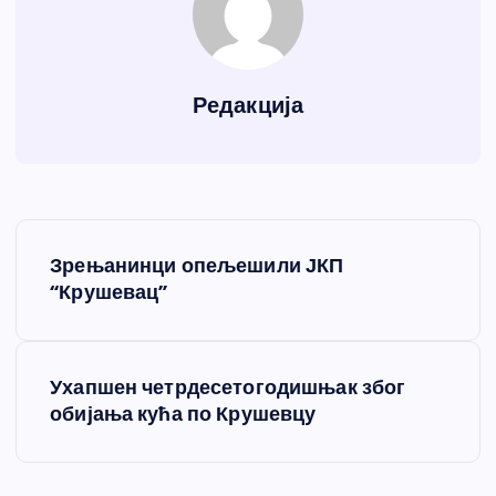
Редакција
К
Зрењанинци опељешили ЈКП
р
“Крушевац”
е
Ухапшен четрдесетогодишњак због
т
обијања кућа по Крушевцу
а