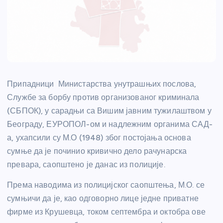
Припадници Министарства унутрашњих послова,
Службе за борбу против организованог криминала
(СБПОК), у сарадњи са Вишим јавним тужилаштвом у
Београду, ЕУРОПОЛ-ом и надлежним органима САД-
а, ухапсили су М.О (1948) због постојања основа
сумње да је починио кривично дело рачунарска
превара, саопштено је данас из полиције.
Према наводима из полицијског саопштења, М.О. се
сумњичи да је, као одговорно лице једне приватне
фирме из Крушевца, током септембра и октобра ове