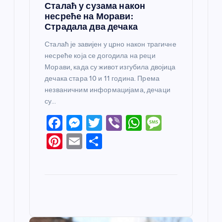
Сталаћ у сузама након
несреће на Морави:
Страдала два дечака
Сталаћ је завијен у црно након трагичне
несреће која се догодила на реци
Морави, када су живот изгубила двојица
дечака стара 10 и 11 година. Према
незваничним информацијама, дечаци
су…
F
M
T
Vi
W
M
a
e
w
b
h
e
Pi
E
S
c
ss
itt
er
at
ss
nt
m
h
e
e
er
s
a
er
ail
ar
b
n
A
g
e
e
o
g
p
e
st
o
er
p