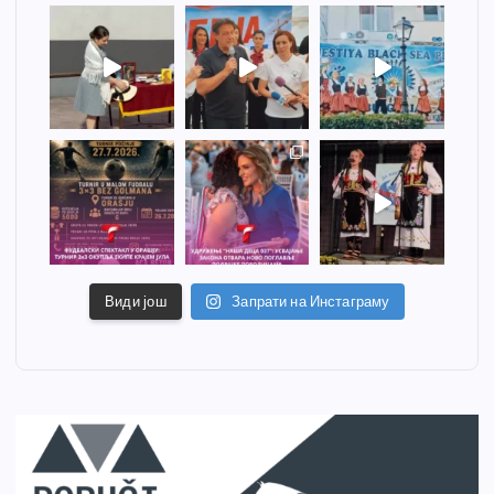
Види још
Запрати на Инстаграму