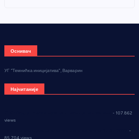
Оснивач
УГ “Темнићка иницијатива”, Варварин
Најчитаније
СНС: Осуда говора мржње и насиља над женама
- 107.862
views
Планска искључења електричне енергије за 27.07.2022.
-
85.704 views