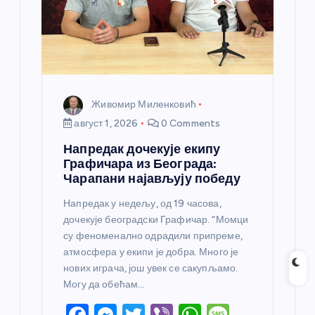
Живомир Миленковић
август 1, 2026
0 Comments
Напредак дочекује екипу
Графичара из Београда:
Чарапани најављују победу
Напредак у недељу, од 19 часова,
дочекује београдски Графичар. “Момци
су феноменално одрадили припреме,
атмосфера у екипи је добра. Много је
нових играча, још увек се сакупљамо.
Могу да обећам…
F
M
T
Vi
W
M