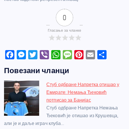
0
Гласање за чланке
F
M
T
Vi
W
M
Pi
E
S
a
e
w
b
h
e
nt
m
h
Повезани чланци
c
ss
itt
er
at
ss
er
ail
ar
e
e
er
s
a
e
e
Стуб одбране Напретка отишао у
b
n
A
g
st
Емирате: Немања Ђековић
o
g
p
e
потписао за Банијас
o
er
p
Стуб одбране Напретка Немања
Ђековић је отишао из Крушевца,
k
али је и даље играч клуба…