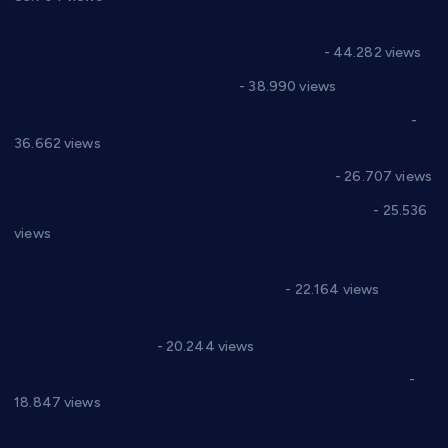
Горан Макрагић директор, Ђорђе Бајић спортски
директор новог прволигаша из Варварина
- 44.282 views
Цене на крушевачким пијацама
- 38.990 views
Планска искључења електричне енергије за 19.05.2021.
-
36.662 views
Реконструкција хотела “Плажа” у Варварину
- 26.707 views
Апел за помоћ породици Марковић из Варварина
- 25.536
views
Саопштење и демант Дома здравља “Др Властимир
Годић” на текст који кружи фејсбуком
- 22.164 views
Јелена Вујић-Обрадовић представник Александровца у
Парламенту Србије
- 20.244 views
Откривена илегална штампарија новца код Варварина
-
18.847 views