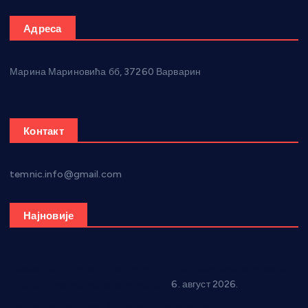
Адреса
Марина Мариновића бб, 37260 Варварин
Контакт
temnic.info@gmail.com
Најновије
Вражогрнци чувају традицију: “Михољски сусрети села”
уз спортска надметања и забаву
6. август 2026.
Варварин подржао 25 нових предузетника: За