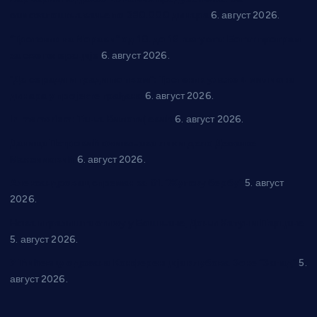
самозапошљавање по 380.000 динара
6. август 2026.
“Трстеник на Морави” од 10. до 16. августа: Богат програм
за све генерације
6. август 2026.
“Да се ради и гради по твом”: Трстеник улаже 4 милиона
динара у пројекте грађана
6. август 2026.
In memoriam: Тања Вилотијевић
6. август 2026.
Даница Петровић оживљава лик и дело Десанке
Максимовић
6. август 2026.
Александровац спреман за 61. “Жупску бербу”
5. август
2026.
Нова игралишта стижу у Бошњане, Доњи Катун и Парцане
5. август 2026.
У Ћићевцу одржана Конференција клубова Зоне “Запад”
5.
август 2026.