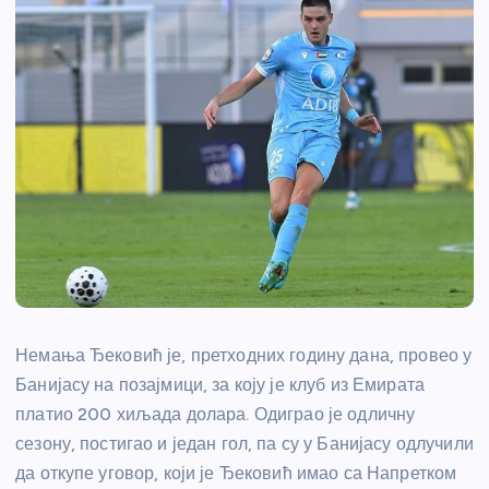
Немања Ђековић је, претходних годину дана, провео у
Банијасу на позајмици, за коју је клуб из Емирата
платио 200 хиљада долара. Одиграо је одличну
сезону, постигао и један гол, па су у Банијасу одлучили
да откупе уговор, који је Ђековић имао са Напретком