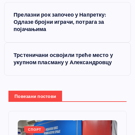
К
Прелазни рок започео у Напретку:
р
Одлазе бројни играчи, потрага за
појачањима
е
т
Трстеничани освојили треће место у
укупном пласману у Александровцу
а
њ
е
Повезани постови
ч
л
СПОРТ