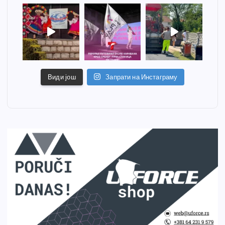
Види још
Запрати на Инстаграму