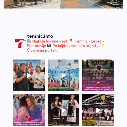
temnic.info
Najbrže lokalne vesti
Temnić • Levač •
Pomoravlje
Pošaljite vest ili fotografiju
Čitajte na portalu