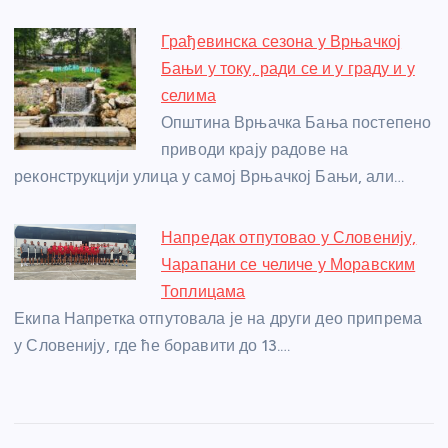
Грађевинска сезона у Врњачкој
Бањи у току, ради се и у граду и у
селима
Општина Врњачка Бања постепено
приводи крају радове на
реконструкцији улица у самој Врњачкој Бањи, али…
Напредак отпутовао у Словенију,
Чарапани се челиче у Моравским
Топлицама
Екипа Напретка отпутовала је на други део припрема
у Словенију, где ће боравити до 13.…