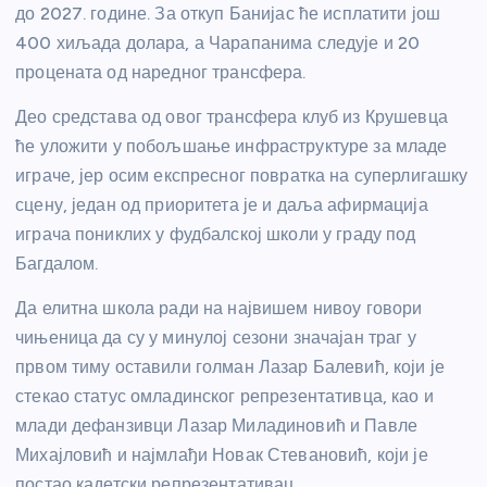
до 2027. године. За откуп Банијас ће исплатити још
400 хиљада долара, а Чарапанима следује и 20
процената од наредног трансфера.
Део средстава од овог трансфера клуб из Крушевца
ће уложити у побољшање инфраструктуре за младе
играче, јер осим експресног повратка на суперлигашку
сцену, један од приоритета је и даља афирмација
играча пониклих у фудбалској школи у граду под
Багдалом.
Да елитна школа ради на највишем нивоу говори
чињеница да су у минулој сезони значајан траг у
првом тиму оставили голман Лазар Балевић, који је
стекао статус омладинског репрезентативца, као и
млади дефанзивци Лазар Миладиновић и Павле
Михајловић и најмлађи Новак Стевановић, који је
постао кадетски репрезентативац.