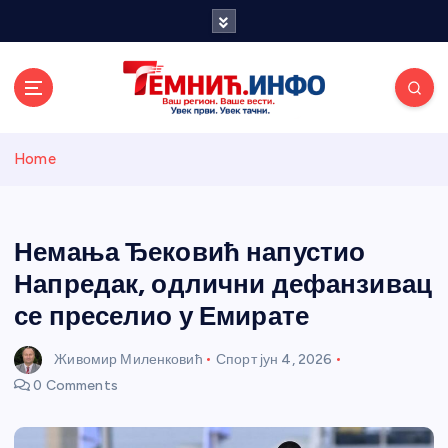
S
k
i
p
t
o
Темнићки
c
Home
o
n
информативн
t
e
Немања Ђековић напустио
и портал
n
Напредак, одлични дефанзивац
t
се преселио у Емирате
Живомир Миленковић
Спорт
јун 4, 2026
0 Comments