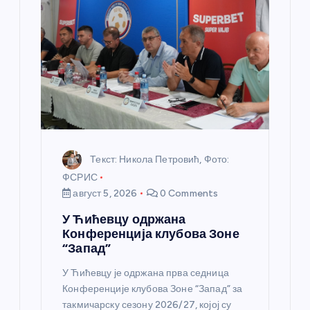
а
н
к
а
Текст: Никола Петровић, Фото:
ФСРИС
август 5, 2026
0 Comments
У Ћићевцу одржана
Конференција клубова Зоне
“Запад”
У Ћићевцу је одржана прва седница
Конференције клубова Зоне “Запад” за
такмичарску сезону 2026/27, којој су