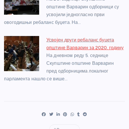
општине Варварин одборници су
усвојили једногласно први
овогодишњи ребаланс буџета. На…
Усвојен други ребаланс буџета
општине Варварин за 2020. годину
На дневном реду 5. седнице
Скупштине општине Варварин
пред одборницима локалног
парламента нашло се више…