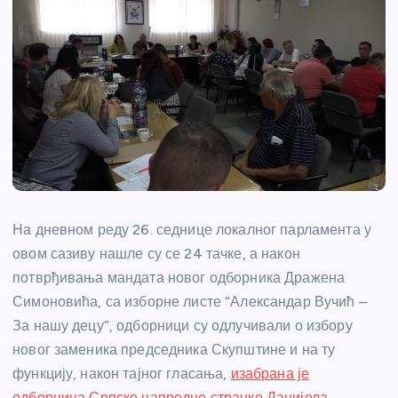
На дневном реду 26. седнице локалног парламента у
овом сазиву нашле су се 24 тачке, а након
потврђивања мандата новог одборника Дражена
Симоновића, са изборне листе “Александар Вучић –
За нашу децу”, одборници су одлучивали о избору
новог заменика председника Скупштине и на ту
функцију, након тајног гласања,
изабрана је
одборница Српске напредне странке Данијела