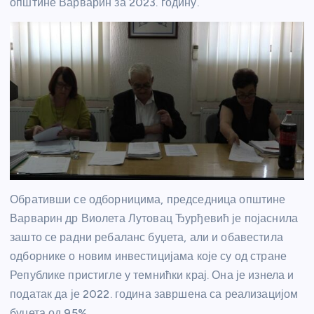
општине Варварин за 2023. годину.
Обративши се одборницима, председница општине
Варварин др Виолета Лутовац Ђурђевић је појаснила
зашто се радни ребаланс буџета, али и обавестила
одборнике о новим инвестицијама које су од стране
Републике пристигле у темнићки крај. Она је изнела и
податак да је 2022. година завршена са реализацијом
буџета од 95%.