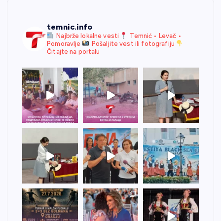
temnic.info
Najbrže lokalne vesti
Temnić • Levač •
Pomoravlje
Pošaljite vest ili fotografiju
Čitajte na portalu