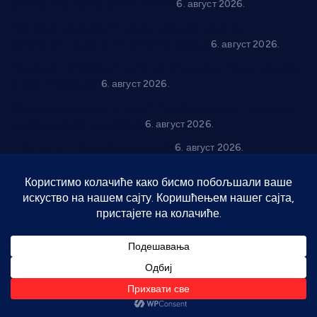
уз спортска надметања и забаву
6. август 2026.
Варварин подржао 25 нових предузетника: За
самозапошљавање по 380.000 динара
6. август 2026.
“Трстеник на Морави” од 10. до 16. августа: Богат програм
за све генерације
6. август 2026.
“Да се ради и гради по твом”: Трстеник улаже 4 милиона
динара у пројекте грађана
6. август 2026.
In memoriam: Тања Вилотијевић
6. август 2026.
Даница Петровић оживљава лик и дело Десанке
Максимовић
6. август 2026.
Александровац спреман за 61. “Жупску бербу”
5. август
2026.
Телефон