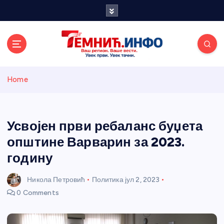
S
k
i
p
t
o
Темнићки
c
Home
o
n
информативн
t
e
Усвојен први ребаланс буџета
и портал
n
општине Варварин за 2023.
t
годину
Никола Петровић
Политика
јул 2, 2023
0 Comments