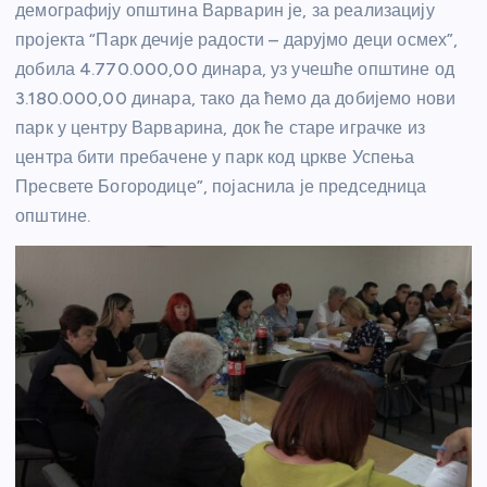
демографију општина Варварин је, за реализацију
пројекта “Парк дечије радости – дарујмо деци осмех”,
добила 4.770.000,00 динара, уз учешће општине од
3.180.000,00 динара, тако да ћемо да добијемо нови
парк у центру Варварина, док ће старе играчке из
центра бити пребачене у парк код цркве Успења
Пресвете Богородице”, појаснила је председница
општине.