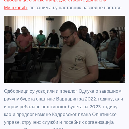
Мишковић
, по занимању наставник разредне наставе.
Одборници су усвојили и предлог Одлуке о завршном
рачуну буџета општине Варварин за 2022. годину, али
и први ребаланс општинског буџета за 2023. годину,
као и предлог измене Кадровског плана Општинске
управе, стручних служби и посебних организација