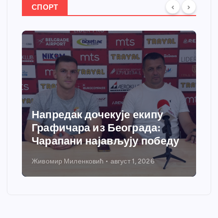
СПОРТ
Спортски центар “Ћићевац”
добија савремени систем
грејања
Никола Петровић
јул 31, 2026