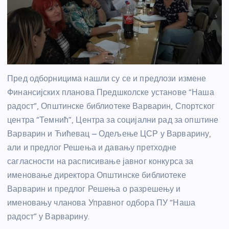
Пред одборницима нашли су се и предлози измене
Финансијских планова Предшколске установе “Наша
радост”, Општинске библиотеке Варварин, Спортског
центра “Темнић”, Центра за социјални рад за општине
Варварин и Ћићевац – Одељење ЦСР у Варварину,
али и предлог Решења и давању претходне
сагласности на расписивање јавног конкурса за
именовање директора Општинске библиотеке
Варварин и предлог Решења о разрешењу и
именовању чланова Управног одбора ПУ “Наша
радост” у Варварину.