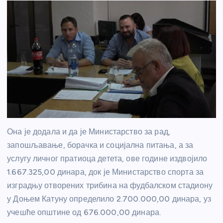
Она је додала и да је Министарство за рад,
запошљавање, борачка и социјална питања, а за
услугу личног пратиоца детета, ове године издвојило
1.667.325,00 динара, док је Министарство спорта за
изградњу отворених трибина на фудбалском стадиону
у Доњем Катуну определило 2.700.000,00 динара, уз
учешће општине од 676.000,00 динара.