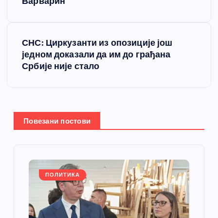
Варварин
е
т
СНС: Циркузанти из опозиције још
једном доказали да им до грађана
а
Србије није стало
њ
е
Повезани постови
ч
л
а
ПОЛИТИКА
н