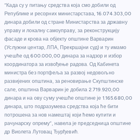
“Када су у питању средства која смо добили од
Републике и ресорних министарстава, 16.074.303,00
динара добили од стране Министарства за државну
управу и локалну самоуправу, за реконструкцију
фасаде и крова на објекту општине Варварин
(Услужни центар, ЛПА, Прекршајни суд) и ту имамо
учешће од 600.000,00 динара за надзор и избор
координатора за извођење радова. Од Кабинета
министра без портфеља за развој недовољно
развијених општина, за реновирање Скупштинске
сале, општина Варварин је добила 2.719.920,00
динара и на ову суму учешће општине је 1.165.680,00
динара, што подразумева средства која ће бити
потрошена за нов намештај који ћемо купити и
рачунарску опрему”, навела је председница општине
др Виолета Лутовац Ђурђевић.