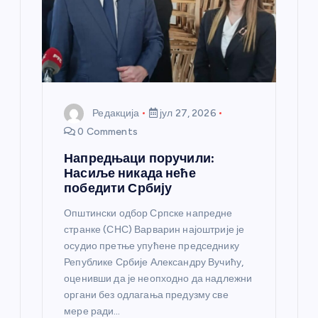
к
а
Редакција
јул 27, 2026
0 Comments
Напредњаци поручили:
Насиље никада неће
победити Србију
Општински одбор Српске напредне
странке (СНС) Варварин најоштрије је
осудио претње упућене председнику
Републике Србије Александру Вучићу,
оценивши да је неопходно да надлежни
органи без одлагања предузму све
мере ради…