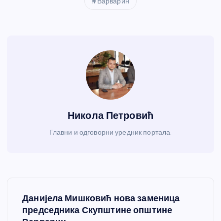
Варварин
Никола Петровић
Главни и одговорни уредник портала.
К
Данијела Мишковић нова заменица
р
председника Скупштине општине