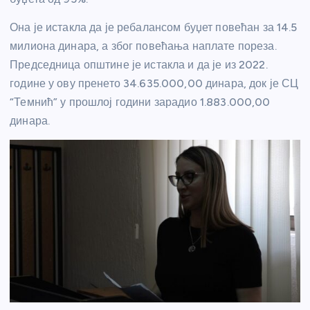
Она је истакла да је ребалансом буџет повећан за 14.5
милиона динара, а због повећања наплате пореза.
Председница општине је истакла и да је из 2022.
године у ову пренето 34.635.000,00 динара, док је СЦ
“Темнић” у прошлој години зарадио 1.883.000,00
динара.