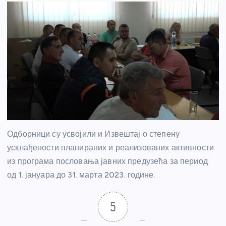
Одборници су усвојили и Извештај о степену
усклађености планираних и реализованих активности
из програма пословања јавних предузећа за период
од 1. јануара до 31. марта 2023. године.
5