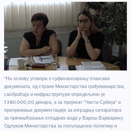
“На основу уговора о суфинансирању планских
докумената, од стране Министарства грађевинарства,
саобраћаја и инфраструктуре опредељено је
1.380.000,00 динара, а за пројекат “Чиста Србија” и
припремање документације за изградњу сепаратора
за пречишћавање отпадних вода у Варош Варварину.
Одлуком Министарства за популациону политику и