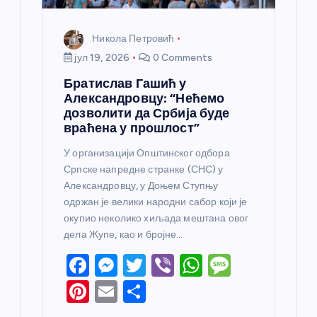
Никола Петровић
јул 19, 2026
0 Comments
Братислав Гашић у
Александровцу: “Нећемо
дозволити да Србија буде
враћена у прошлост”
У организацији Општинског одбора
Српске напредне странке (СНС) у
Александровцу, у Доњем Ступњу
одржан је велики народни сабор који је
окупио неколико хиљада мештана овог
дела Жупе, као и бројне…
F
M
T
Vi
W
M
a
e
w
b
h
e
Pi
E
S
c
ss
itt
er
at
ss
nt
m
h