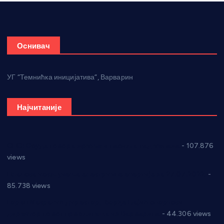
Оснивач
УГ “Темнићка иницијатива”, Варварин
Најчитаније
СНС: Осуда говора мржње и насиља над женама
- 107.876
views
Планска искључења електричне енергије за 27.07.2022.
-
85.738 views
Горан Макрагић директор, Ђорђе Бајић спортски
директор новог прволигаша из Варварина
- 44.306 views