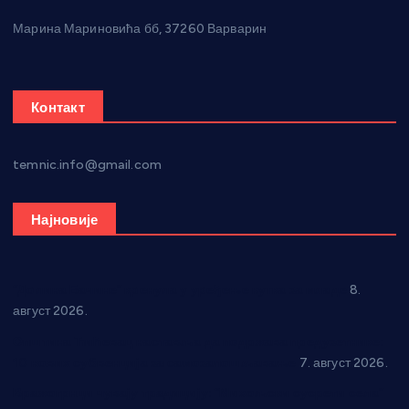
Марина Мариновића бб, 37260 Варварин
Контакт
temnic.info@gmail.com
Најновије
“Долина Бачине” кренула у уређење кутка за младе
8.
август 2026.
Општина Ћићевац наставља да подржава предузетнике:
10 нових субвенција за самозапошљавање
7. август 2026.
Вражогрнци чувају традицију: “Михољски сусрети села”