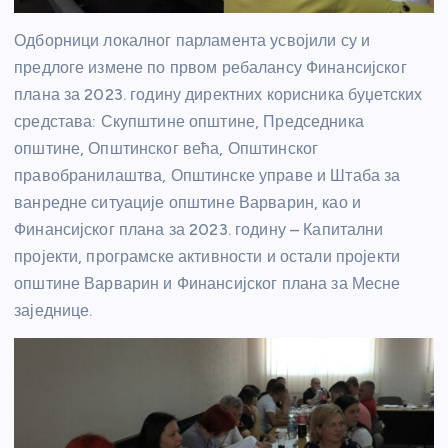
Одборници локалног парламента усвојили су и
предлоге измене по првом ребалансу Финансијског
плана за 2023. годину директних корисника буџетских
средстава: Скупштине општине, Председника
општине, Општинског већа, Општинског
правобранилаштва, Општинске управе и Штаба за
ванредне ситуације општине Варварин, као и
Финансијског плана за 2023. годину – Капитални
пројекти, програмске активности и остали пројекти
општине Варварин и Финансијског плана за Месне
заједнице.