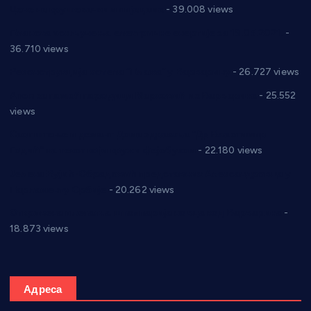
Цене на крушевачким пијацама
- 39.008 views
Планска искључења електричне енергије за 19.05.2021.
-
36.710 views
Реконструкција хотела “Плажа” у Варварину
- 26.727 views
Апел за помоћ породици Марковић из Варварина
- 25.552
views
Саопштење и демант Дома здравља “Др Властимир
Годић” на текст који кружи фејсбуком
- 22.180 views
Јелена Вујић-Обрадовић представник Александровца у
Парламенту Србије
- 20.262 views
Откривена илегална штампарија новца код Варварина
-
18.873 views
Адреса