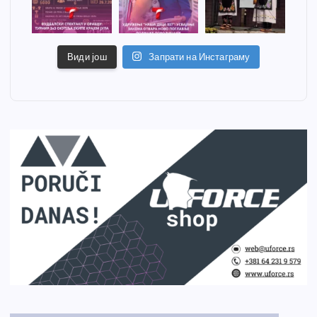
Види још
Запрати на Инстаграму