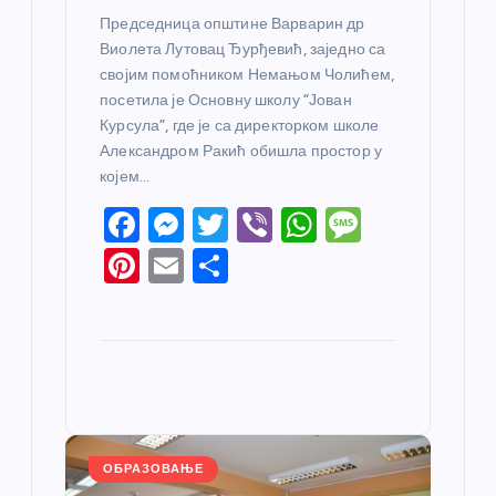
Председница општине Варварин др
Виолета Лутовац Ђурђевић, заједно са
својим помоћником Немањом Чолићем,
посетила је Основну школу “Јован
Курсула”, где је са директорком школе
Александром Ракић обишла простор у
којем…
F
M
T
Vi
W
M
a
e
w
b
h
e
Pi
E
S
c
ss
itt
er
at
ss
nt
m
h
e
e
er
s
a
er
ail
ar
b
n
A
g
e
e
o
g
p
e
st
o
er
p
k
ОБРАЗОВАЊЕ