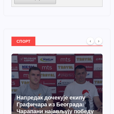
СПОРТ
Спортски центар “Ћићевац”
добија савремени систем
грејања