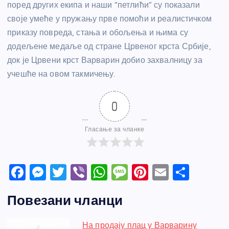
поред других екипа и наши “петлићи” су показали
своје умеће у пружању прве помоћи и реалистичком
приказу повреда, стања и обољења и њима су
додељене медаље од стране Црвеног крста Србије,
док је Црвени крст Варварин добио захвалницу за
учешће на овом такмичењу.
0
Гласање за чланке
F
M
T
Vi
W
M
Pi
E
S
a
e
w
b
h
e
nt
m
h
Повезани чланци
c
ss
itt
er
at
ss
er
ail
ar
e
e
er
s
a
e
e
На продају плац у Варварину