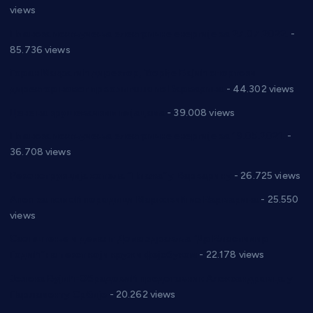
views
Планска искључења електричне енергије за 27.07.2022.
-
85.736 views
Горан Макрагић директор, Ђорђе Бајић спортски
директор новог прволигаша из Варварина
- 44.302 views
Цене на крушевачким пијацама
- 39.008 views
Планска искључења електричне енергије за 19.05.2021.
-
36.708 views
Реконструкција хотела “Плажа” у Варварину
- 26.725 views
Апел за помоћ породици Марковић из Варварина
- 25.550
views
Саопштење и демант Дома здравља “Др Властимир
Годић” на текст који кружи фејсбуком
- 22.178 views
Јелена Вујић-Обрадовић представник Александровца у
Парламенту Србије
- 20.262 views