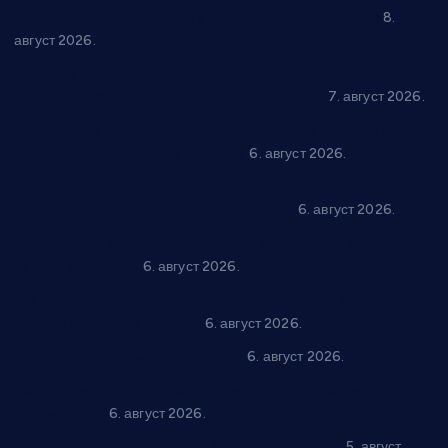
“Долина Бачине” кренула у уређење кутка за младе
8.
август 2026.
Општина Ћићевац наставља да подржава предузетнике:
10 нових субвенција за самозапошљавање
7. август 2026.
Вражогрнци чувају традицију: “Михољски сусрети села”
уз спортска надметања и забаву
6. август 2026.
Варварин подржао 25 нових предузетника: За
самозапошљавање по 380.000 динара
6. август 2026.
“Трстеник на Морави” од 10. до 16. августа: Богат програм
за све генерације
6. август 2026.
“Да се ради и гради по твом”: Трстеник улаже 4 милиона
динара у пројекте грађана
6. август 2026.
In memoriam: Тања Вилотијевић
6. август 2026.
Даница Петровић оживљава лик и дело Десанке
Максимовић
6. август 2026.
Александровац спреман за 61. “Жупску бербу”
5. август