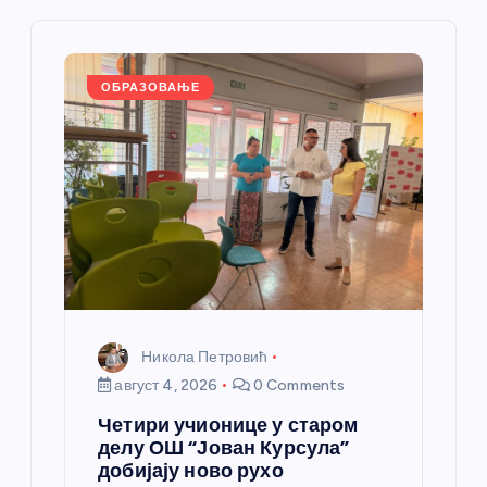
л
а
ОБРАЗОВАЊЕ
н
к
а
Никола Петровић
август 4, 2026
0 Comments
Четири учионице у старом
делу ОШ “Јован Курсула”
добијају ново рухо