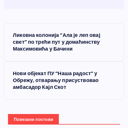
К
Ликовна колонија “Ала је леп овај
р
свет” по трећи пут у домаћинству
Максимовића у Бачини
е
т
Нови објекат ПУ “Наша радост” у
Обрежу, отварању присуствовао
а
амбасадор Кајл Скот
њ
е
Повезани постови
ч