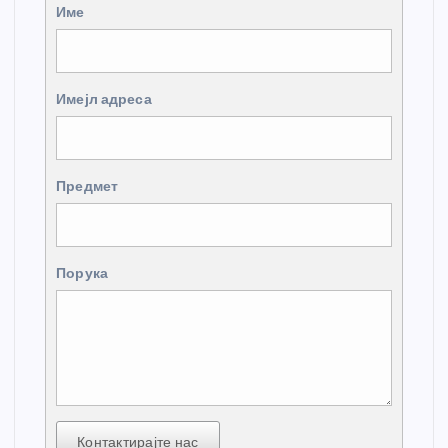
Име
Имејл адреса
Предмет
Порука
Контактирајте нас