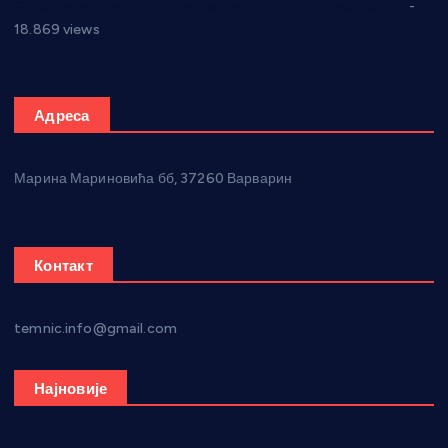
Откривена илегална штампарија новца код Варварина
-
18.869 views
Адреса
Марина Мариновића бб, 37260 Варварин
Контакт
temnic.info@gmail.com
Најновије