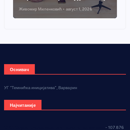
Никола Петровић
јул 31, 2026
Оснивач
УГ “Темнићка иницијатива”, Варварин
Најчитаније
СНС: Осуда говора мржње и насиља над женама
- 107.876