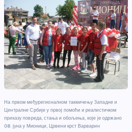
На првом међурегионалном такмичењу Западне и
Централне Србије у првој помоћи и реалистичком
приказу повреда, стања и обољења, које је одржано
08. јуна у Мионици, Црвени крст Варварин