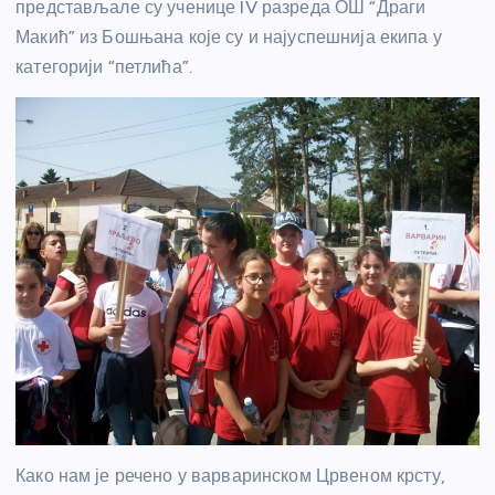
представљале су ученице IV разреда ОШ “Драги
Макић” из Бошњана које су и најуспешнија екипа у
категорији “петлића”.
Како нам је речено у варваринском Црвеном крсту,