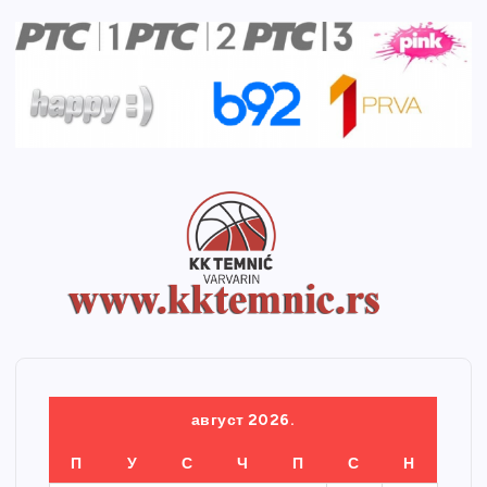
август 2026.
П
У
С
Ч
П
С
Н