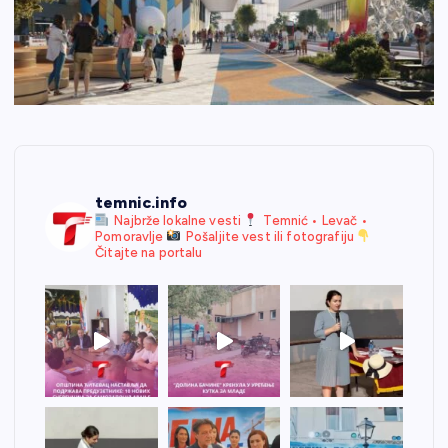
temnic.info
Najbrže lokalne vesti
Temnić • Levač •
Pomoravlje
Pošaljite vest ili fotografiju
Čitajte na portalu