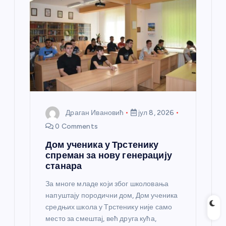
Драган Ивановић
јул 8, 2026
0 Comments
Дом ученика у Трстенику
спреман за нову генерацију
станара
За многе младе који због школовања
напуштају породични дом, Дом ученика
средњих школа у Трстенику није само
место за смештај, већ друга кућа,