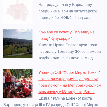
b
n
A
g
st
На продају плац у Варварину,
o
g
p
e
површине 6 ари на катастарској
o
er
p
парцели бр. 405/2. Плац се…
k
Крчкаће се купус у Тољевцу на
првој "Купусијади"
У порти Цркве Светог архангела
Гаврила у Тољевцу 30. септембра
текуће године, са почетком од…
Ученици ОШ "Херој Мирко Томић"
показали своје умеће у пружању
прве помоћи на Међурегионалном
такмичењу у Матарушкој Бањи
Екипа петлића Црвеног крста
Варварин, ученици III и IV разреда ОШ "Херој Мирко