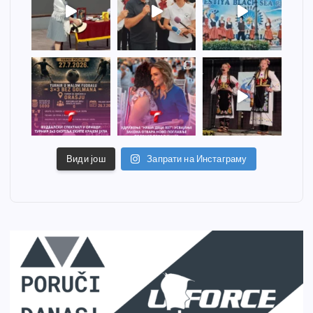
Види још
Запрати на Инстаграму