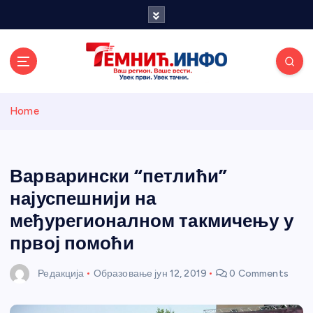
S
k
i
p
t
o
Темнићки
c
Home
o
n
информативн
t
e
Варварински “петлићи”
и портал
n
најуспешнији на
t
међурегионалном такмичењу у
првој помоћи
Редакција
Образовање
јун 12, 2019
0 Comments