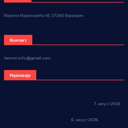
Марина Мариновића бб, 37260 Варварин
Контакт
temnic.info@gmail.com
Најновије
Општина Ћићевац наставља да подржава предузетнике:
10 нових субвенција за самозапошљавање
7. август 2026.
Вражогрнци чувају традицију: “Михољски сусрети села”
уз спортска надметања и забаву
6. август 2026.