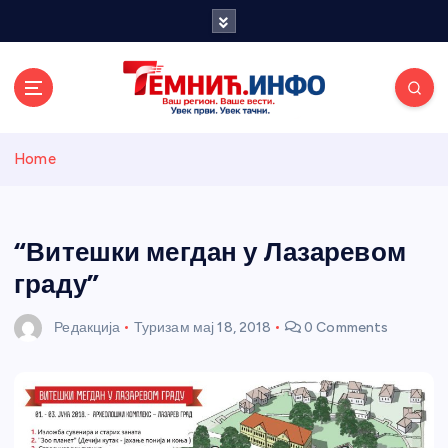
S
k
i
p
t
o
Темнићки
c
Home
o
n
информативн
t
e
“Витешки мегдан у Лазаревом
и портал
n
граду”
t
Редакција
Туризам
мај 18, 2018
0 Comments