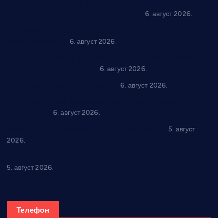
Варварин подржао 25 нових предузетника: За
самозапошљавање по 380.000 динара
6. август 2026.
“Трстеник на Морави” од 10. до 16. августа: Богат програм
за све генерације
6. август 2026.
“Да се ради и гради по твом”: Трстеник улаже 4 милиона
динара у пројекте грађана
6. август 2026.
In memoriam: Тања Вилотијевић
6. август 2026.
Даница Петровић оживљава лик и дело Десанке
Максимовић
6. август 2026.
Александровац спреман за 61. “Жупску бербу”
5. август
2026.
Нова игралишта стижу у Бошњане, Доњи Катун и Парцане
5. август 2026.
Телефон