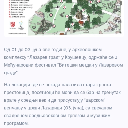
Од 01. до 03. јуна ове године, у археолошком
комплексу “Лазарев град” у Крушевцу, одржаће се 3.
Међународни фестивал “Витешки мегдан у Лазаревом
граду”.
На локацији где се некада налазила стара српска
престоница, посетиоци ће моћи да се бар на тренутак
врате у средњи век и да присуствују “царском”
венчању у цркви Лазарици (03. јуна), са свечаном
свадбеном средњовековном трпезом и музичким
програмом.