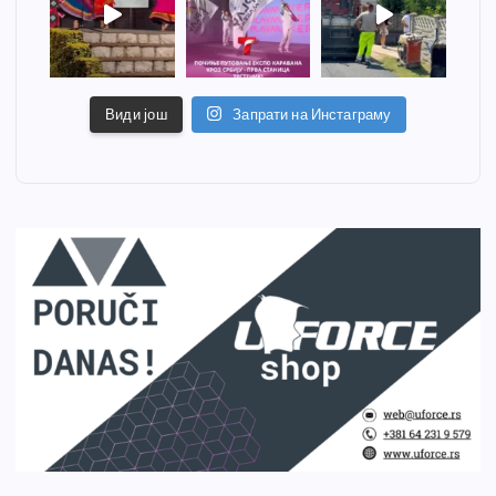
Види још
Запрати на Инстаграму