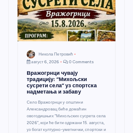
н
к
а
Никола Петровић
август 6, 2026
0 Comments
Вражогрнци чувају
традицију: “Михољски
сусрети села” уз спортска
надметања и забаву
Село Вражогрнци у општини
Александровац биће домаћин
овогодишњих “Михољских сусрета села
2026”, који ће бити одржани 15. августа,
уз богат културно-уметнички, спортски и