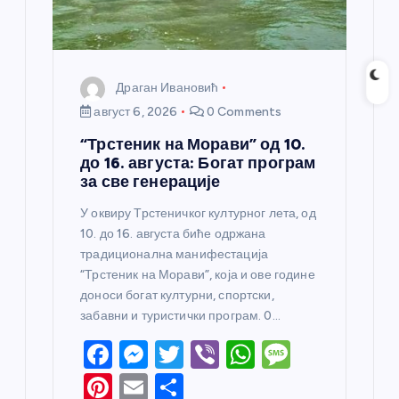
Драган Ивановић
август 6, 2026
0 Comments
“Трстеник на Морави” од 10.
до 16. августа: Богат програм
за све генерације
У оквиру Трстеничког културног лета, од
10. до 16. августа биће одржана
традиционална манифестација
“Трстеник на Морави”, која и ове године
доноси богат културни, спортски,
забавни и туристички програм. 0…
F
M
T
Vi
W
M
a
e
w
b
h
e
Pi
E
S