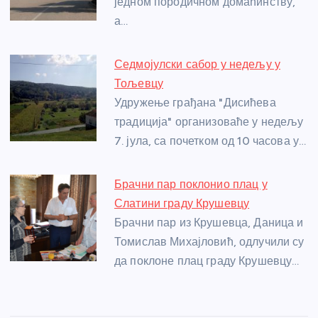
o
er
p
једном породичном домаћинству,
а…
k
Седмојулски сабор у недељу у
Тољевцу
Удружење грађана "Дисићева
традиција" организоваће у недељу
7. јула, са почетком од 10 часова у…
Брачни пар поклонио плац у
Слатини граду Крушевцу
Брачни пар из Крушевца, Даница и
Томислав Михајловић, одлучили су
да поклоне плац граду Крушевцу…