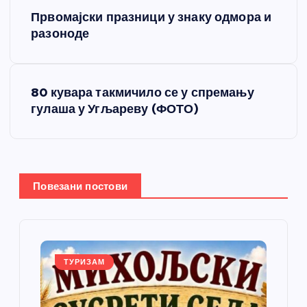
К
Првомајски празници у знаку одмора и
р
разоноде
е
80 кувара такмичило се у спремању
т
гулаша у Угљареву (ФОТО)
а
њ
Повезани постови
е
ч
л
ТУРИЗАМ
а