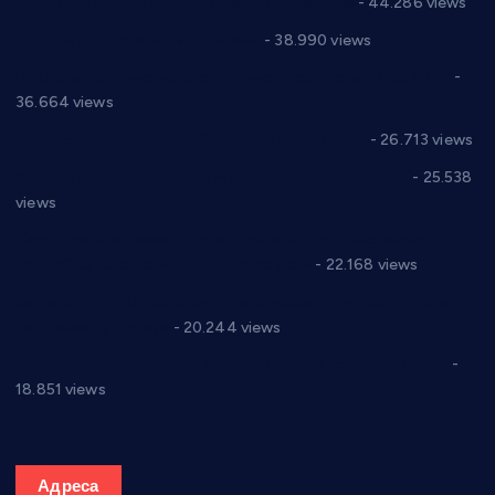
директор новог прволигаша из Варварина
- 44.286 views
Цене на крушевачким пијацама
- 38.990 views
Планска искључења електричне енергије за 19.05.2021.
-
36.664 views
Реконструкција хотела “Плажа” у Варварину
- 26.713 views
Апел за помоћ породици Марковић из Варварина
- 25.538
views
Саопштење и демант Дома здравља “Др Властимир
Годић” на текст који кружи фејсбуком
- 22.168 views
Јелена Вујић-Обрадовић представник Александровца у
Парламенту Србије
- 20.244 views
Откривена илегална штампарија новца код Варварина
-
18.851 views
Адреса