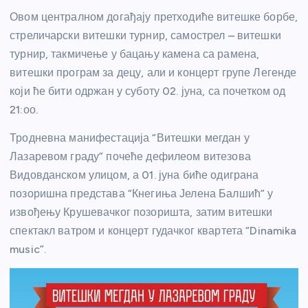
Овом централном догађају претходиће витешке борбе,
стреличарски витешки турнир, самострел – витешки
турнир, такмичење у бацању камена са рамена,
витешки програм за децу, али и концерт групе Легенде
који ће бити одржан у суботу 02. јуна, са почетком од
21:оо.
Тродневна манифестација “Витешки мегдан у
Лазаревом граду” почеће дефилеом витезова
Видовданском улицом, а 01. јуна биће одиграна
позоришна представа “Кнегиња Јелена Балшић” у
извођењу Крушевачког позоришта, затим витешки
спектакл ватром и концерт гудачког квартета “Dinamika
music”.