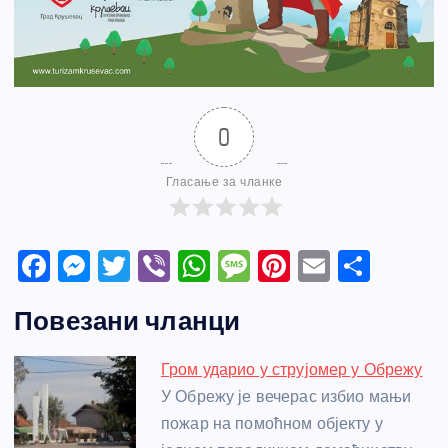
0
Гласање за чланке
F
M
T
Vi
W
M
Pi
E
S
a
e
w
b
h
e
nt
m
h
Повезани чланци
c
ss
itt
er
at
ss
er
ail
ar
e
e
er
s
a
e
e
Гром ударио у струјомер у Обрежу
b
n
A
g
st
У Обрежу је вечерас избио мањи
o
g
p
e
пожар на помоћном објекту у