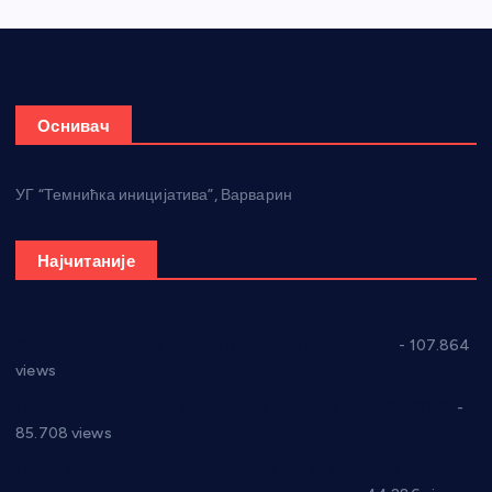
Оснивач
УГ “Темнићка иницијатива”, Варварин
Најчитаније
СНС: Осуда говора мржње и насиља над женама
- 107.864
views
Планска искључења електричне енергије за 27.07.2022.
-
85.708 views
Горан Макрагић директор, Ђорђе Бајић спортски