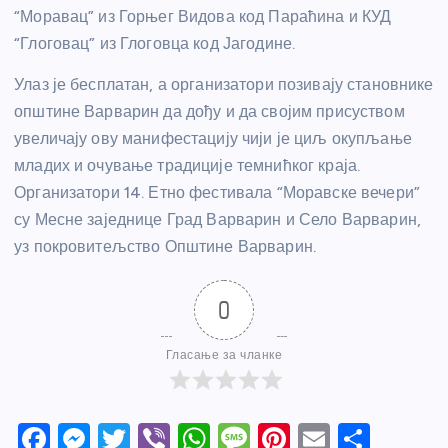
“Моравац” из Горњег Видова код Параћина и КУД
“Глоговац” из Глоговца код Јагодине.
Улаз је бесплатан, а организатори позивају становнике
општине Варварин да дођу и да својим присуством
увеличају ову манифестацију чији је циљ окупљање
младих и очување традиције темнићког краја.
Организатори 14. Етно фестивала “Моравске вечери”
су Месне заједнице Град Варварин и Село Варварин,
уз покровитељство Општине Варварин.
0
Гласање за чланке
F
M
T
Vi
W
M
Pi
E
S