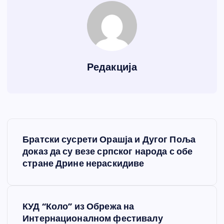
Редакција
К
Братски сусрети Орашја и Дугог Поља
р
доказ да су везе српског народа с обе
стране Дрине нераскидиве
е
т
КУД “Коло” из Обрежа на
Интернационалном фестивалу