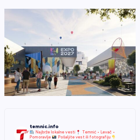
temnic.info
Najbrže lokalne vesti
Temnić • Levač •
Pomoravlje
Pošaljite vest ili fotografiju