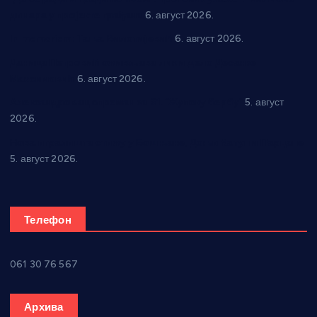
динара у пројекте грађана
6. август 2026.
In memoriam: Тања Вилотијевић
6. август 2026.
Даница Петровић оживљава лик и дело Десанке
Максимовић
6. август 2026.
Александровац спреман за 61. “Жупску бербу”
5. август
2026.
Нова игралишта стижу у Бошњане, Доњи Катун и Парцане
5. август 2026.
Телефон
061 30 76 567
Архива