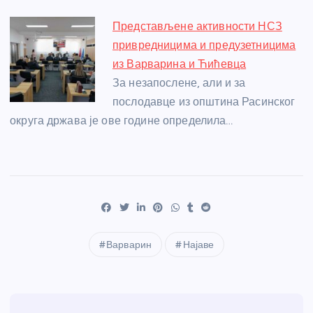
Представљене активности НСЗ
привредницима и предузетницима
из Варварина и Ћићевца
За незапослене, али и за
послодавце из општина Расинског
округа држава је ове године определила…
Варварин
Најаве