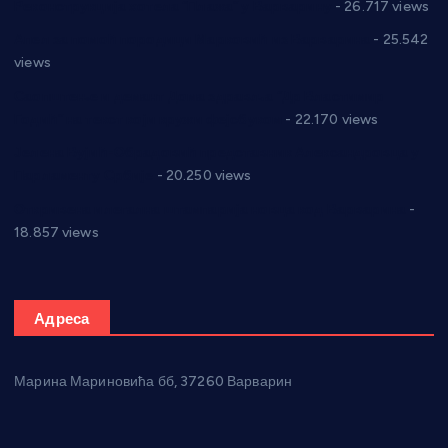
Реконструкција хотела “Плажа” у Варварину
- 26.717 views
Апел за помоћ породици Марковић из Варварина
- 25.542
views
Саопштење и демант Дома здравља “Др Властимир
Годић” на текст који кружи фејсбуком
- 22.170 views
Јелена Вујић-Обрадовић представник Александровца у
Парламенту Србије
- 20.250 views
Откривена илегална штампарија новца код Варварина
-
18.857 views
Адреса
Марина Мариновића бб, 37260 Варварин