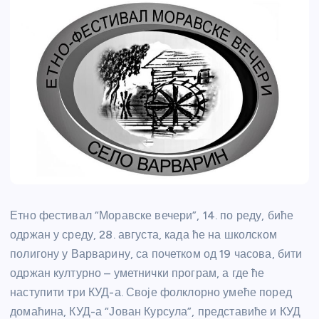
Етно фестивал “Моравске вечери”, 14. по реду, биће
одржан у среду, 28. августа, када ће на школском
полигону у Варварину, са почетком од 19 часова, бити
одржан културно – уметнички програм, а где ће
наступити три КУД-а. Своје фолклорно умеће поред
домаћина, КУД-а “Јован Курсула”, представиће и КУД