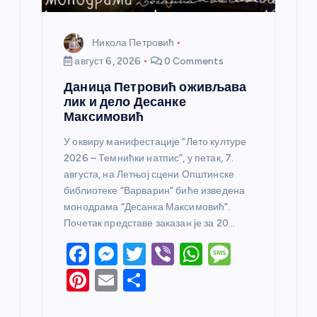
Никола Петровић
август 6, 2026
0 Comments
Даница Петровић оживљава
лик и дело Десанке
Максимовић
У оквиру манифестације “Лето културе
2026 – Темнићки натпис”, у петак, 7.
августа, на Летњој сцени Општинске
библиотеке “Варварин” биће изведена
монодрама “Десанка Максимовић”.
Почетак представе заказан је за 20…
F
M
T
Vi
W
M
a
e
w
b
h
e
Pi
E
S
c
ss
itt
er
at
ss
nt
m
h