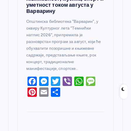
уметност током августа у
Варварину
Општинска библиотека “Варварин”, у
оквиру Културног лета “Темнићки
натпис 2026”, припремила је
разноврстан програм за август, који ће
обухватити позоришне и књижевне
садржаје, представљање књиге, рок
концерт, традиционалне
манифестације, спортске…
F
M
T
Vi
W
M
a
e
w
b
h
e
Pi
E
S
c
ss
itt
er
at
ss
nt
m
h
e
e
er
s
a
er
ail
ar
b
n
A
g
e
e
o
g
p
e
st