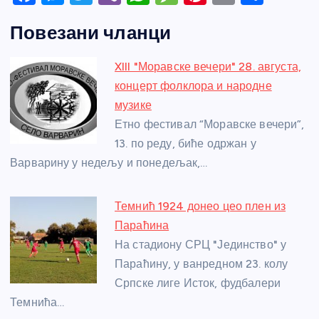
a
e
w
b
h
e
nt
m
h
Повезани чланци
c
ss
itt
er
at
ss
er
ail
ar
e
e
er
s
a
e
e
XIII "Моравске вечери" 28. августа,
b
n
A
g
st
концерт фолклора и народне
o
g
p
e
музике
o
er
p
Етно фестивал “Моравске вечери”,
13. по реду, биће одржан у
k
Варварину у недељу и понедељак,…
Темнић 1924 донео цео плен из
Параћина
На стадиону СРЦ "Јединство" у
Параћину, у ванредном 23. колу
Српске лиге Исток, фудбалери
Темнића…