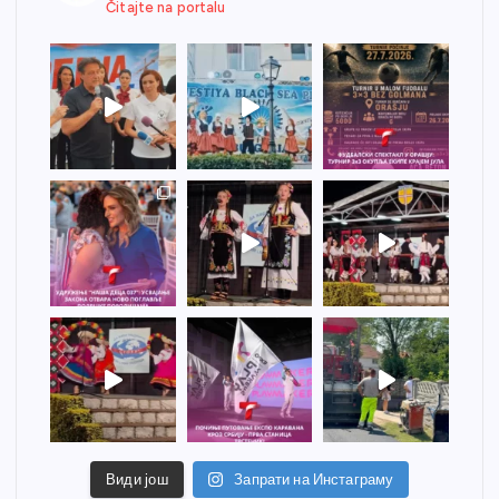
Čitajte na portalu
Види још
Запрати на Инстаграму