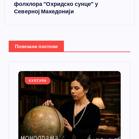
а
фолклора “Охридско сунце” у
Северној Македонији
њ
е
ч
Повезани постови
л
а
КУЛТУРА
н
к
а