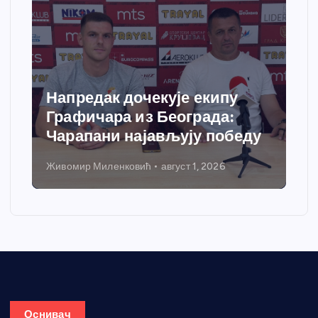
Напредак дочекује екипу
Графичара из Београда:
Чарапани најављују победу
Живомир Миленковић
август 1, 2026
Оснивач