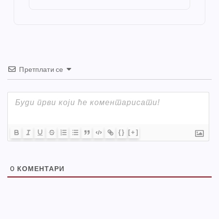
o
er
p
k
Претплати се
{}
[+]
0
КОМЕНТАРИ