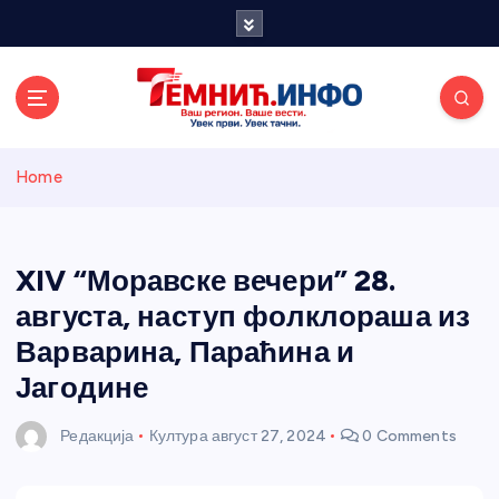
S
k
i
p
t
o
Темнићки
c
Home
o
n
информативн
t
e
XIV “Моравске вечери” 28.
и портал
n
августа, наступ фолклораша из
t
Варварина, Параћина и
Јагодине
Редакција
Култура
август 27, 2024
0 Comments