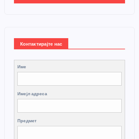
Контактирајте нас
Име
Имејл адреса
Предмет