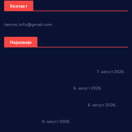
Контакт
temnic.info@gmail.com
Најновије
Општина Ћићевац наставља да подржава предузетнике:
10 нових субвенција за самозапошљавање
7. август 2026.
Вражогрнци чувају традицију: “Михољски сусрети села”
уз спортска надметања и забаву
6. август 2026.
Варварин подржао 25 нових предузетника: За
самозапошљавање по 380.000 динара
6. август 2026.
“Трстеник на Морави” од 10. до 16. августа: Богат програм
за све генерације
6. август 2026.
“Да се ради и гради по твом”: Трстеник улаже 4 милиона