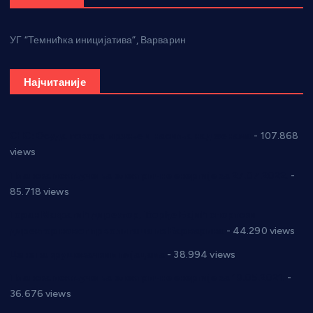
УГ “Темнићка иницијатива”, Варварин
Најчитаније
СНС: Осуда говора мржње и насиља над женама
- 107.868
views
Планска искључења електричне енергије за 27.07.2022.
-
85.718 views
Горан Макрагић директор, Ђорђе Бајић спортски
директор новог прволигаша из Варварина
- 44.290 views
Цене на крушевачким пијацама
- 38.994 views
Планска искључења електричне енергије за 19.05.2021.
-
36.676 views