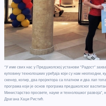
“У име свих нас у Предшколској установи “Радост” захв
куповину технолошких уређаја који су нам неопходни, 
скенер, копир, два пројектора са платном и два лап топ
програма који је основ програма предшколског васпитањ
Министарство просвете, науке и технолошког развоја”,
Драгана Хаџи Ристић.