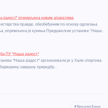
а радост" опремљена новим апаратима
истарства правде, обезбеђеним по основу одлагања
ња, опремљена је кухиња Предшколске установе “Наша…
ба ПУ "Наша радост"
анова "Наша радост" организовала је у Хали спортова
 Варварину завршну приредбу…
Врњачка Бања