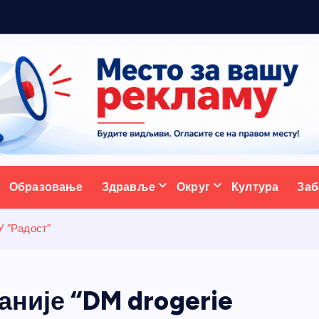
р
а
ативни портал
Образовање
Здравље
Округ
Култура
Заб
У “Радост”
аније “DM drogerie