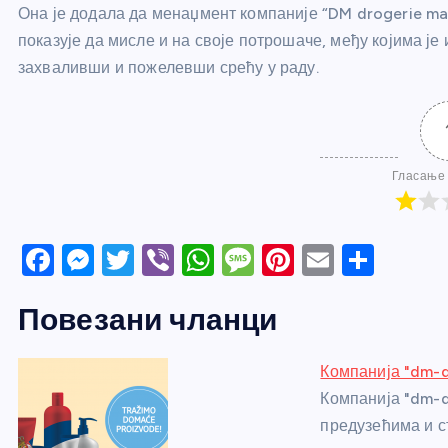
Она је додала да менаџмент компаније “DM drogerie ma
показује да мисле и на своје потрошаче, међу којима је
захваливши и пожелевши срећу у раду.
Гласање 
F
M
T
Vi
W
M
Pi
E
S
a
e
w
b
h
e
nt
m
h
Повезани чланци
c
ss
itt
er
at
ss
er
ail
ar
e
e
er
s
a
e
e
Компанија "dm-d
b
n
A
g
st
Компанија "dm-d
o
g
p
e
предузећима и с