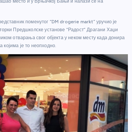
нашао место и у Врњачкој Бањи и налази се на
едставник поменутог “DM drogerie markt” уручио је
кторки Предшколске установе “Радост” Драгани Хаџи
ликом отварања свог објекта у неком месту када донира
 којима је то неопходно.