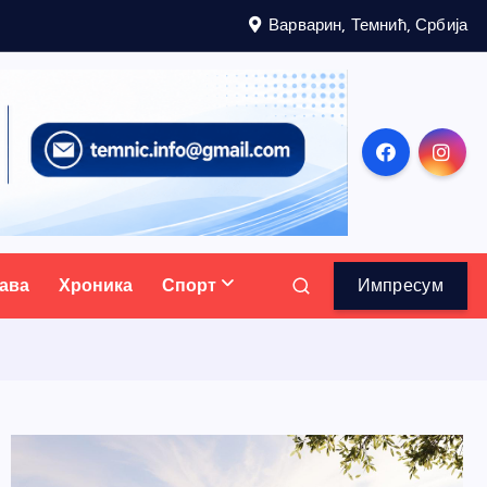
Варварин, Темнић, Србија
ава
Хроника
Спорт
Импресум