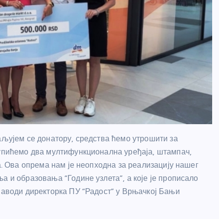
аљујем се донатору, средства ћемо утрошити за
купићемо два мултифункционална уређаја, штампач,
а. Ова опрема нам је неопходна за реализацију нашег
а и образовања “Године узлета”, а које је прописало
 наводи директорка ПУ “Радост” у Врњачкој Бањи