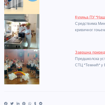
o
er
p
k
Кухиња ПУ "Наш
Средствима Мин
кривичног гоње
Завршна приред
Предшколска уст
СТЦ "Темнић" у