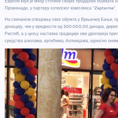
Европи који је међу стотине својих продајних објеката 
Променади, у партеру хотелског комплекса “Zepterme”.
На свечаном отварању овог објекта у Врњачкој Бањи, пр
донацију, чек у вредности од 500.000,00 динара, дире
Ристић, а у циљу наставка традиције ове дрогерија при
средства школама, вртићима, болницама, односно онима