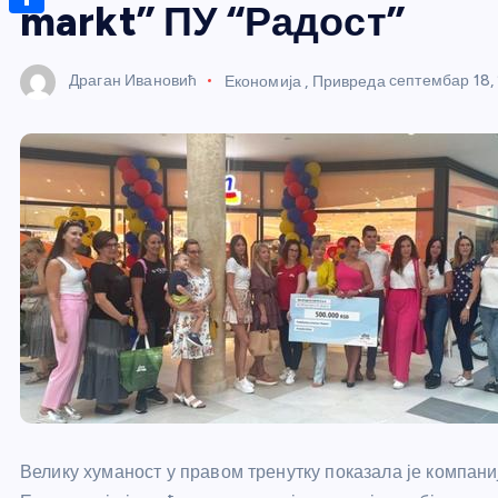
r
s
markt” ПУ “Радост”
n
m
A
S
a
t
a
p
h
g
Драган Ивановић
Економија
,
Привреда
септембар 18,
e
i
p
a
e
r
l
r
e
e
s
t
Велику хуманост у правом тренутку показала је компаниј