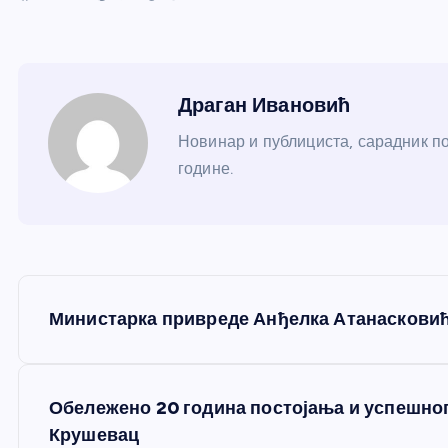
Драган Ивановић
Новинар и публициста, сарадник по
године.
К
Министарка привреде Анђелка Атанасковић
р
е
Обележено 20 година постојања и успешно
Крушевац