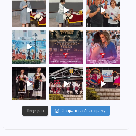
Види још
Запрати на Инстаграму