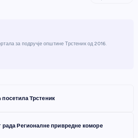
ртала за подручје општине Трстеник од 2016.
 посетила Трстеник
г рада Регионалне привредне коморе