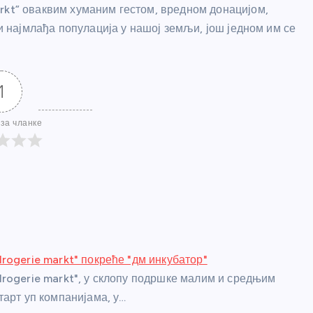
rkt” оваквим хуманим гестом, вредном донацијом,
 и најмлађа популација у нашој земљи, још једном им се
1
за чланке
rogerie markt" покреће "дм инкубатор"
rogerie markt", у склопу подршке малим и средњим
тарт уп компанијама, у…