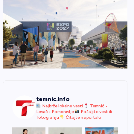
temnic.info
Najbrže lokalne vesti
Temnić •
Levač • Pomoravlje
Pošaljite vest ili
fotografiju
Čitajte na portalu