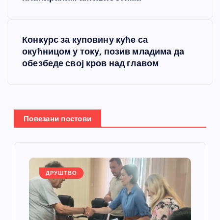
е
т
Конкурс за куповину куће са
окућницом у току, позив младима да
а
обезбеде свој кров над главом
њ
е
Повезани постови
ч
л
а
ДРУШТВО
н