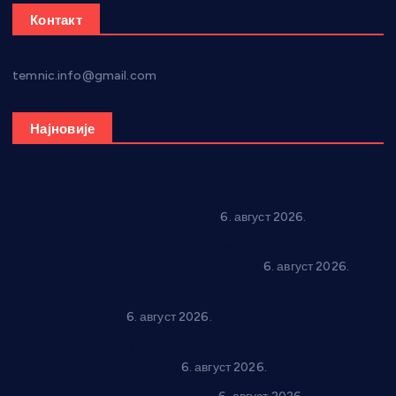
Контакт
temnic.info@gmail.com
Најновије
Вражогрнци чувају традицију: “Михољски сусрети села”
уз спортска надметања и забаву
6. август 2026.
Варварин подржао 25 нових предузетника: За
самозапошљавање по 380.000 динара
6. август 2026.
“Трстеник на Морави” од 10. до 16. августа: Богат програм
за све генерације
6. август 2026.
“Да се ради и гради по твом”: Трстеник улаже 4 милиона
динара у пројекте грађана
6. август 2026.