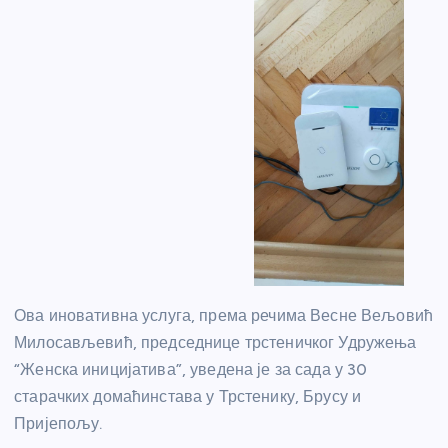
Ова иновативна услуга, према речима Весне Вељовић
Милосављевић, председнице трстеничког Удружења
“Женска иницијатива”, уведена је за сада у 30
старачких домаћинстава у Трстенику, Брусу и
Пријепољу.