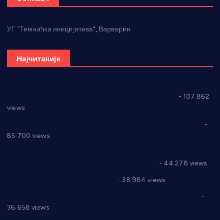
УГ “Темнићка иницијатива”, Варварин
Најчитаније
СНС: Осуда говора мржње и насиља над женама
- 107.862
views
Планска искључења електричне енергије за 27.07.2022.
-
85.700 views
Горан Макрагић директор, Ђорђе Бајић спортски
директор новог прволигаша из Варварина
- 44.278 views
Цене на крушевачким пијацама
- 38.984 views
Планска искључења електричне енергије за 19.05.2021.
-
36.658 views