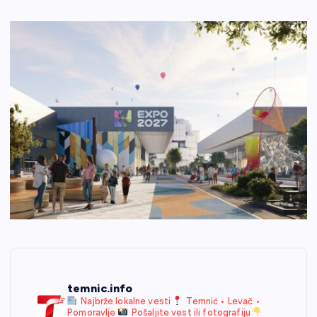
temnic.info
Najbrže lokalne vesti
Temnić • Levač •
Pomoravlje
Pošaljite vest ili fotografiju