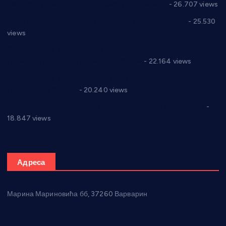
Реконструкција хотела “Плажа” у Варварину
- 26.707 views
Апел за помоћ породици Марковић из Варварина
- 25.530
views
Саопштење и демант Дома здравља “Др Властимир
Годић” на текст који кружи фејсбуком
- 22.164 views
Јелена Вујић-Обрадовић представник Александровца у
Парламенту Србије
- 20.240 views
Откривена илегална штампарија новца код Варварина
-
18.847 views
Адреса
Марина Мариновића бб, 37260 Варварин