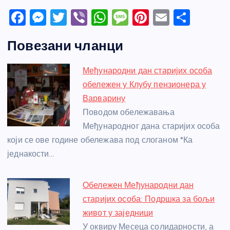
F
M
T
Vi
W
M
Pi
E
S
a
e
w
b
h
e
nt
m
h
Повезани чланци
c
ss
itt
er
at
ss
er
ail
ar
e
e
er
s
a
e
e
Међународни дан старијих особа
b
n
A
g
st
обележен у Клубу пензионера у
o
g
p
e
Варварину
o
er
p
Поводом обележавања
Међународног дана старијих особа
k
који се ове године обележава под слоганом "Ка
једнакости…
Обележен Међународни дан
старијих особа: Подршка за бољи
живот у заједници
У оквиру Месеца солидарности, а