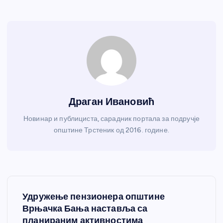
Драган Ивановић
Новинар и публициста, сарадник портала за подручје
општине Трстеник од 2016. године.
К
Удружење пензионера општине
р
Врњачка Бања наставља са
планираним активностима