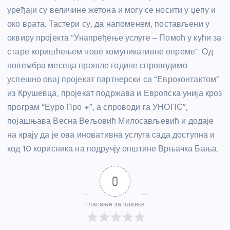
уређаји су величине жетона и могу се носити у џепу и
око врата. Тастери су, да напоменем, постављени у
оквиру пројекта “Унапређење услуге – Помоћ у кући за
старе коришћењем нове комуникативне опреме”. Од
новембра месеца прошле године спроводимо
успешно овај пројекат партнерски са “Евроконтактом”
из Крушевца, пројекат подржава и Европска унија кроз
програм “Еуро Про +”, а спроводи га УНОПС”,
појашњава Весна Вељовић Милосављевић и додаје
на крају да је ова иновативна услуга сада доступна и
код 10 корисника на подручју општине Врњачка Бања.
0
Гласање за чланке