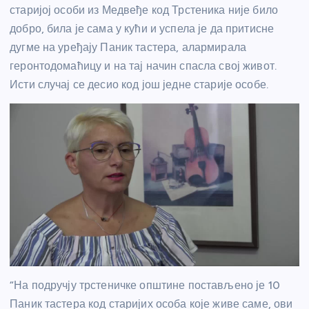
старијој особи из Медвеђе код Трстеника није било
добро, била је сама у кући и успела је да притисне
дугме на уређају Паник тастера, алармирала
геронтодомаћицу и на тај начин спасла свој живот.
Исти случај се десио код још једне старије особе.
“На подручју трстеничке општине постављено је 10
Паник тастера код старијих особа које живе саме, ови