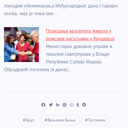
поводом обележавања Међународног дана старијих
особа, чија је тема ове…
Подизање квалитета живота у
ромским насељима у Крушевцу
Mинистарка државне управе и
локалне самоуправе у Влади
Републике Србије Марија
Обрадовић посетила је данас,…
Брус
Врњачка Бања
Трстеник