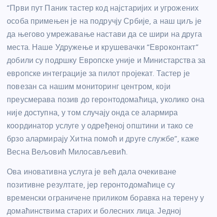
“Први пут Паник тастер код најстаријих и угрожених
особа примењен је на подручју Србије, а наш циљ је
да његово умрежавање настави да се шири на друга
места. Наше Удружење и крушевачки “Евроконтакт”
добили су подршку Европске уније и Министарства за
европске интеграције за пилот пројекат. Тастер је
повезан са нашим мониторинг центром, који
преусмерава позив до геронтодомаћица, уколико она
није доступна, у том случају онда се алармира
координатор услуге у одређеној општини и тако се
брзо алармирају Хитна помоћ и друге службе”, каже
Весна Вељовић Милосављевић.
Ова иновативна услуга је већ дала очекиване
позитивне резултате, јер геронтодомаћице су
временски ограничене приликом боравка на терену у
домаћинствима старих и болесних лица. Једној