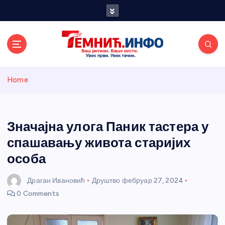
S
k
i
p
t
o
Темнићки
c
Home
o
n
информативн
t
e
Значајна улога Паник тастера у
и портал
n
спашавању живота старијих
t
особа
Драган Ивановић
Друштво
фебруар 27, 2024
0 Comments