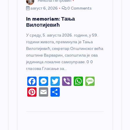
Никола Петровић
август 6, 2026
0 Comments
In memoriam: Тања
Вилотијевић
У среду, 5. августа 2026. године, у 59.
години живота, преминула је Тања
Вилотијевић, секретар Општинског већа
општине Варварин, саопштила је ова
јединица локалне самоуправе. 0 0
гласова Гласање за…
F
M
T
Vi
W
M
a
e
w
b
h
e
Pi
E
S
c
ss
itt
er
at
ss
nt
m
h
e
e
er
s
a
er
ail
ar
b
n
A
g
e
e
o
g
p
e
st