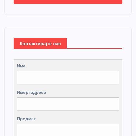
Контактирајте нас
Име
Имејл адреса
Предмет