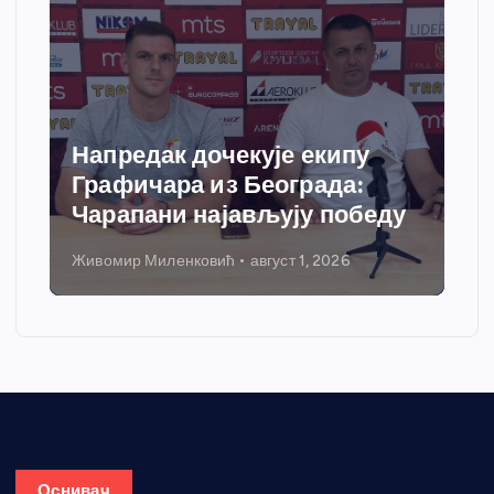
Напредак дочекује екипу
Графичара из Београда:
Чарапани најављују победу
Живомир Миленковић
август 1, 2026
Оснивач