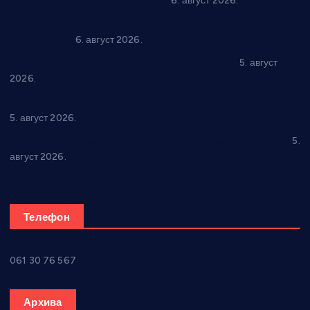
In memoriam: Тања Вилотијевић
6. август 2026.
Даница Петровић оживљава лик и дело Десанке
Максимовић
6. август 2026.
Александровац спреман за 61. “Жупску бербу”
5. август
2026.
Нова игралишта стижу у Бошњане, Доњи Катун и Парцане
5. август 2026.
У Ћићевцу одржана Конференција клубова Зоне “Запад”
5.
август 2026.
Телефон
061 30 76 567
Архива