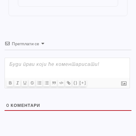
o
er
p
k
Претплати се
{}
[+]
0
КОМЕНТАРИ