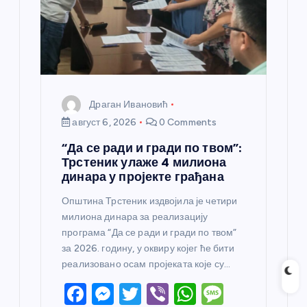
к
а
Драган Ивановић
август 6, 2026
0 Comments
“Да се ради и гради по твом”:
Трстеник улаже 4 милиона
динара у пројекте грађана
Општина Трстеник издвојила је четири
милиона динара за реализацију
програма “Да се ради и гради по твом”
за 2026. годину, у оквиру којег ће бити
реализовано осам пројеката које су…
F
M
T
Vi
W
M