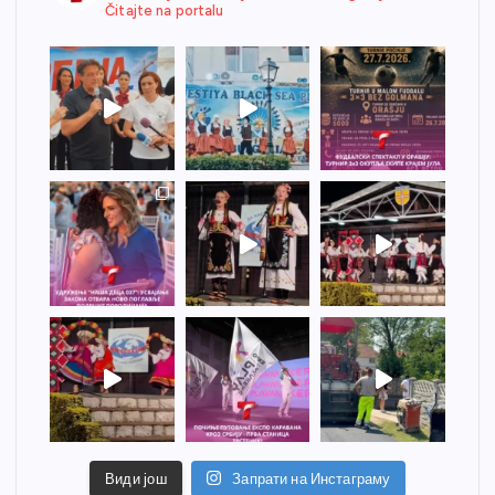
Čitajte na portalu
Види још
Запрати на Инстаграму