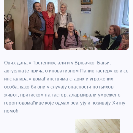
Ових дана у Трстенику, али и у Врњачкој Бањи,
актуелна је прича о иновативном Паник тастеру који се
инсталира у домаћинствима старих и угрожених
особа, како би они у случају опасности по њихов
живот, притиском на тастер, алармирали умрежене
геронтодомаћице које одмах реагују и позивају Хитну
помоћ.