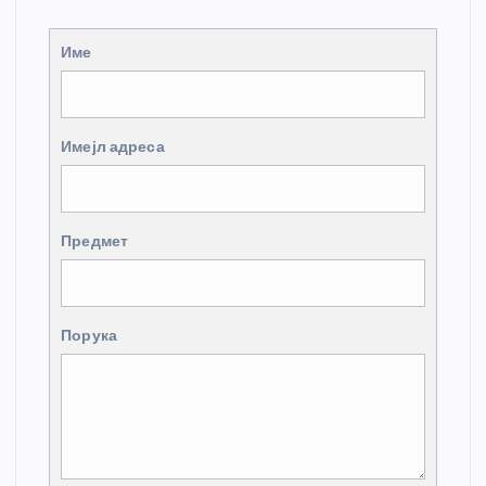
Име
Имејл адреса
Предмет
Порука