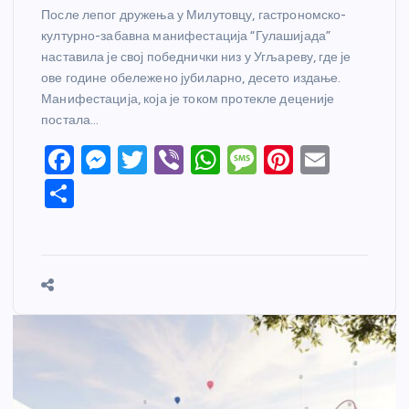
После лепог дружења у Милутовцу, гастрономско-
културно-забавна манифестација “Гулашијада”
наставила је свој победнички низ у Угљареву, где је
ове године обележено јубиларно, десето издање.
Манифестација, која је током протекле деценије
постала…
F
M
T
Vi
W
M
Pi
E
a
e
w
b
h
e
nt
m
S
c
ss
itt
er
at
ss
er
ail
h
e
e
er
s
a
e
ar
b
n
A
g
st
e
o
g
p
e
o
er
p
k