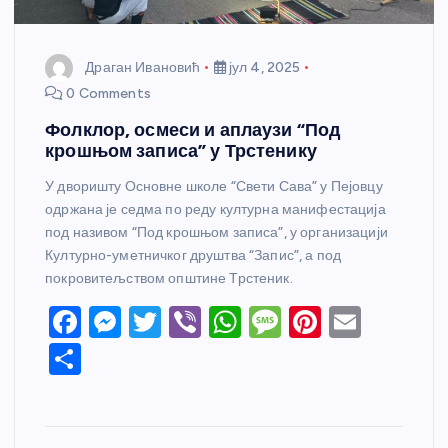
Драган Ивановић
јул 4, 2025
0 Comments
Фолклор, осмеси и аплаузи “Под
крошњом записа” у Трстенику
У дворишту Основне школе “Свети Сава” у Пејовцу
одржана је седма по реду културна манифестација
под називом “Под крошњом записа”, у организацији
Културно-уметничког друштва “Запис”, а под
покровитељством општине Трстеник.
F
M
T
Vi
W
M
Pi
E
a
e
w
b
h
e
nt
m
S
c
ss
itt
er
at
ss
er
ail
h
e
e
er
s
a
e
ar