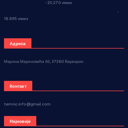
Парламенту Србије
- 20.270 views
Откривена илегална штампарија новца код Варварина
-
18.895 views
Адреса
Марина Мариновића бб, 37260 Варварин
Контакт
temnic.info@gmail.com
Најновије