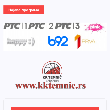
Најава програма