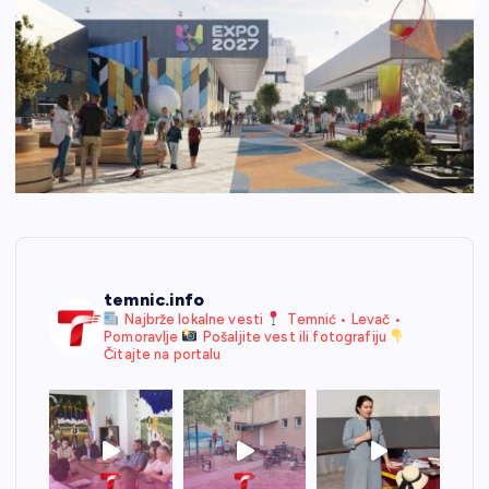
temnic.info
Najbrže lokalne vesti
Temnić • Levač •
Pomoravlje
Pošaljite vest ili fotografiju
Čitajte na portalu