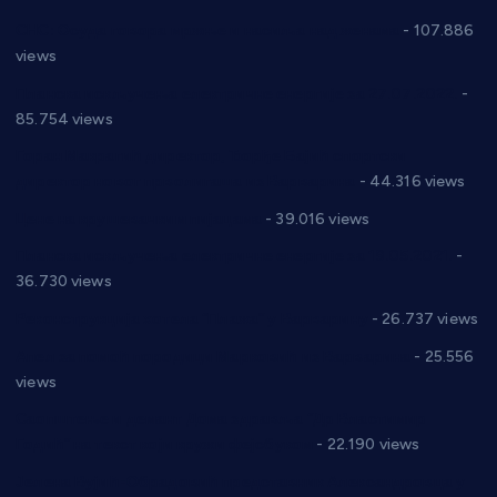
СНС: Осуда говора мржње и насиља над женама
- 107.886
views
Планска искључења електричне енергије за 27.07.2022.
-
85.754 views
Горан Макрагић директор, Ђорђе Бајић спортски
директор новог прволигаша из Варварина
- 44.316 views
Цене на крушевачким пијацама
- 39.016 views
Планска искључења електричне енергије за 19.05.2021.
-
36.730 views
Реконструкција хотела “Плажа” у Варварину
- 26.737 views
Апел за помоћ породици Марковић из Варварина
- 25.556
views
Саопштење и демант Дома здравља “Др Властимир
Годић” на текст који кружи фејсбуком
- 22.190 views
Јелена Вујић-Обрадовић представник Александровца у