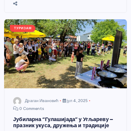
b
n
A
g
st
e
o
g
p
e
o
er
p
k
ТУРИЗАМ
Драган Ивановић
јул 4, 2025
0 Comments
Јубиларна “Гулашијада” у Угљареву –
празник укуса, дружења и традиције