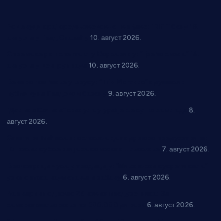
Рок звуци крај средњовековне тврђаве: “Riff” бенд 15.
августа у Град Сталаћу
10. август 2026.
Спрема се рок спектакл у Варварину: “Трећа смена” 14.
августа у центру града
10. август 2026.
Вече за памћење у Брусу: “Trio Maracto” одушевио
публику на Градском базену
9. август 2026.
“Долина Бачине” кренула у уређење кутка за младе
8.
август 2026.
Општина Ћићевац наставља да подржава предузетнике:
10 нових субвенција за самозапошљавање
7. август 2026.
Вражогрнци чувају традицију: “Михољски сусрети села”
уз спортска надметања и забаву
6. август 2026.
Варварин подржао 25 нових предузетника: За
самозапошљавање по 380.000 динара
6. август 2026.