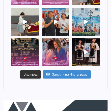
Види још
Запрати на Инстаграму