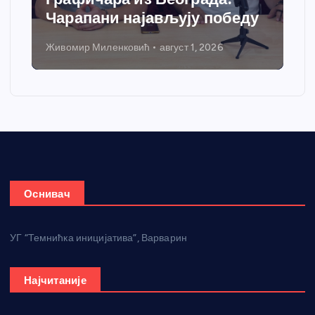
Чарапани најављују победу
Живомир Миленковић
август 1, 2026
Оснивач
УГ “Темнићка иницијатива”, Варварин
Најчитаније