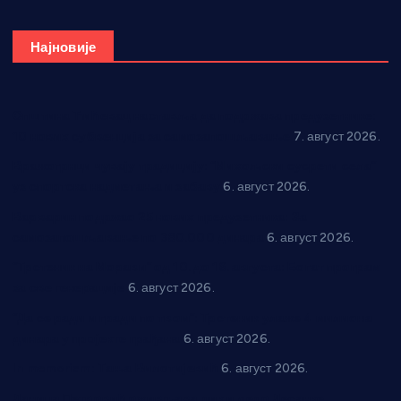
Најновије
Општина Ћићевац наставља да подржава предузетнике:
10 нових субвенција за самозапошљавање
7. август 2026.
Вражогрнци чувају традицију: “Михољски сусрети села”
уз спортска надметања и забаву
6. август 2026.
Варварин подржао 25 нових предузетника: За
самозапошљавање по 380.000 динара
6. август 2026.
“Трстеник на Морави” од 10. до 16. августа: Богат програм
за све генерације
6. август 2026.
“Да се ради и гради по твом”: Трстеник улаже 4 милиона
динара у пројекте грађана
6. август 2026.
In memoriam: Тања Вилотијевић
6. август 2026.
Даница Петровић оживљава лик и дело Десанке