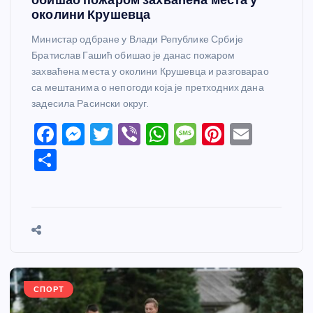
околини Крушевца
Министар одбране у Влади Републике Србије
Братислав Гашић обишао је данас пожаром
захваћена места у околини Крушевца и разговарао
са мештанима о непогоди која је претходних дана
задесила Расински округ.
F
M
T
Vi
W
M
Pi
E
a
e
w
b
h
e
nt
m
S
c
ss
itt
er
at
ss
er
ail
h
e
e
er
s
a
e
ar
b
n
A
g
st
e
o
g
p
e
o
er
p
k
СПОРТ