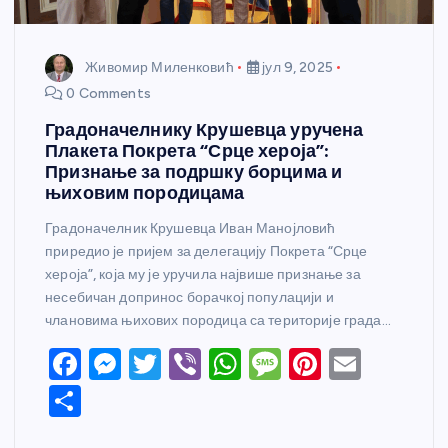
Живомир Миленковић
јул 9, 2025
0 Comments
Градоначелнику Крушевца уручена
Плакета Покрета “Срце хероја”:
Признање за подршку борцима и
њиховим породицама
Градоначелник Крушевца Иван Манојловић
приредио је пријем за делегацију Покрета “Срце
хероја”, која му је уручила највише признање за
несебичан допринос борачкој популацији и
члановима њихових породица са територије града…
F
M
T
Vi
W
M
Pi
E
a
e
w
b
h
e
nt
m
S
c
ss
itt
er
at
ss
er
ail
h