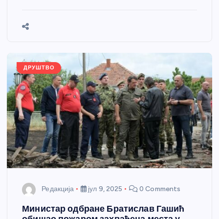
e
e
er
s
a
e
ar
b
n
A
g
st
e
o
g
p
e
o
er
p
k
ДРУШТВО
Редакција
јул 9, 2025
0 Comments
Министар одбране Братислав Гашић
обишао пожаром захваћена места у