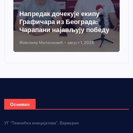
Напредак дочекује екипу
Графичара из Београда:
Чарапани најављују победу
Живомир Миленковић
август 1, 2026
Оснивач
УГ “Темнићка иницијатива”, Варварин