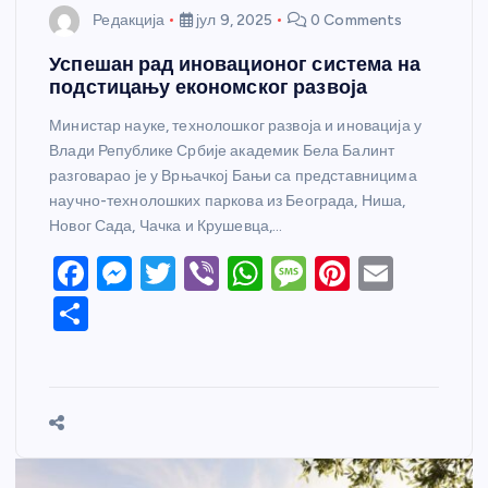
Редакција
јул 9, 2025
0 Comments
Успешан рад иновационог система на
подстицању економског развоја
Министар науке, технолошког развоја и иновација у
Влади Републике Србије академик Бела Балинт
разговарао је у Врњачкој Бањи са представницима
научно-технолошких паркова из Београда, Ниша,
Новог Сада, Чачка и Крушевца,…
F
M
T
Vi
W
M
Pi
E
a
e
w
b
h
e
nt
m
S
c
ss
itt
er
at
ss
er
ail
h
e
e
er
s
a
e
ar
b
n
A
g
st
e
o
g
p
e
o
er
p