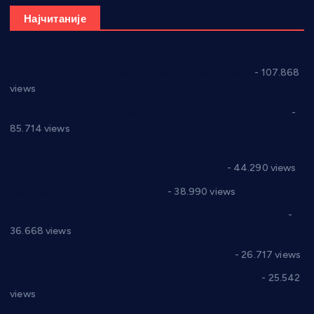
Најчитаније
СНС: Осуда говора мржње и насиља над женама
- 107.868
views
Планска искључења електричне енергије за 27.07.2022.
-
85.714 views
Горан Макрагић директор, Ђорђе Бајић спортски
директор новог прволигаша из Варварина
- 44.290 views
Цене на крушевачким пијацама
- 38.990 views
Планска искључења електричне енергије за 19.05.2021.
-
36.668 views
Реконструкција хотела “Плажа” у Варварину
- 26.717 views
Апел за помоћ породици Марковић из Варварина
- 25.542
views