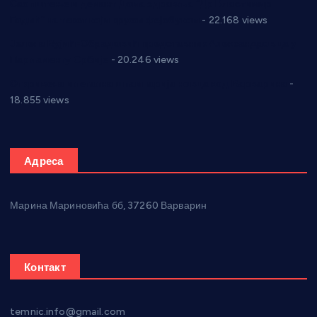
Саопштење и демант Дома здравља “Др Властимир
Годић” на текст који кружи фејсбуком
- 22.168 views
Јелена Вујић-Обрадовић представник Александровца у
Парламенту Србије
- 20.246 views
Откривена илегална штампарија новца код Варварина
-
18.855 views
Адреса
Марина Мариновића бб, 37260 Варварин
Контакт
temnic.info@gmail.com