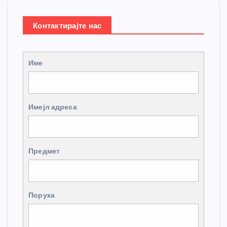
Контактирајте нас
Име
Имејл адреса
Предмет
Порука