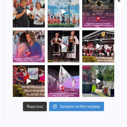
Види још
Запрати на Инстаграму