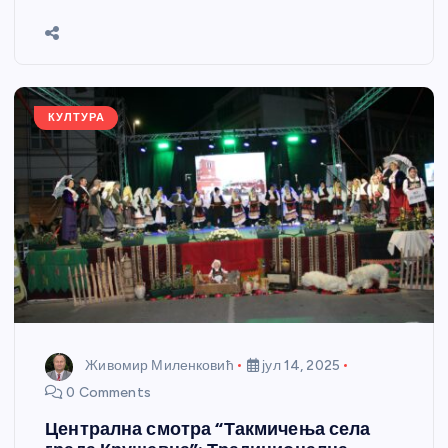
b
n
A
g
st
e
o
g
p
e
o
er
p
k
КУЛТУРА
Живомир Миленковић
јул 14, 2025
0 Comments
Централна смотра “Такмичења села