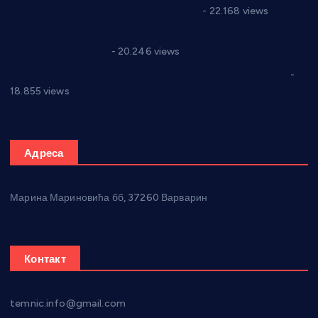
Годић” на текст који кружи фејсбуком
- 22.168 views
Јелена Вујић-Обрадовић представник Александровца у
Парламенту Србије
- 20.246 views
Откривена илегална штампарија новца код Варварина
-
18.855 views
Адреса
Марина Мариновића бб, 37260 Варварин
Контакт
temnic.info@gmail.com