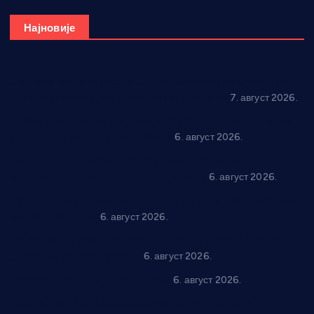
Најновије
Општина Ћићевац наставља да подржава предузетнике:
10 нових субвенција за самозапошљавање
7. август 2026.
Вражогрнци чувају традицију: “Михољски сусрети села”
уз спортска надметања и забаву
6. август 2026.
Варварин подржао 25 нових предузетника: За
самозапошљавање по 380.000 динара
6. август 2026.
“Трстеник на Морави” од 10. до 16. августа: Богат програм
за све генерације
6. август 2026.
“Да се ради и гради по твом”: Трстеник улаже 4 милиона
динара у пројекте грађана
6. август 2026.
In memoriam: Тања Вилотијевић
6. август 2026.
Даница Петровић оживљава лик и дело Десанке