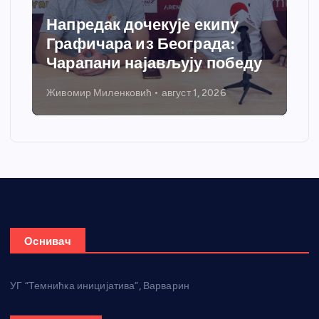
Напредак дочекује екипу
Графичара из Београда:
Чарапани најављују победу
Живомир Миленковић
август 1, 2026
Оснивач
УГ “Темнићка иницијатива”, Варварин