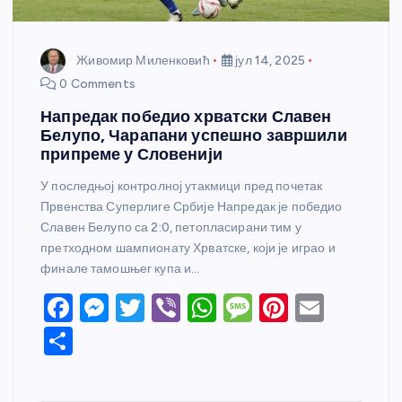
Живомир Миленковић
јул 14, 2025
0 Comments
Напредак победио хрватски Славен
Белупо, Чарапани успешно завршили
припреме у Словенији
У последњој контролној утакмици пред почетак
Првенства Суперлиге Србије Напредак је победио
Славен Белупо са 2:0, петопласирани тим у
претходном шампионату Хрватске, који је играо и
финале тамошњег купа и…
F
M
T
Vi
W
M
Pi
E
a
e
w
b
h
e
nt
m
S
c
ss
itt
er
at
ss
er
ail
h
e
e
er
s
a
e
ar