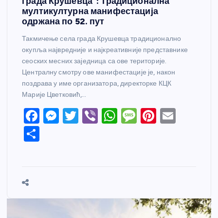
града Крушевца”: Традиционална
мултикултурна манифестација
одржана по 52. пут
Такмичење села града Крушевца традиционално
окупља највредније и најкреативније представнике
сеоских месних заједница са ове територије.
Централну смотру ове манифестације је, након
поздрава у име организатора, директорке КЦК
Марије Цветковић,…
F
M
T
Vi
W
M
Pi
E
a
e
w
b
h
e
nt
m
S
c
ss
itt
er
at
ss
er
ail
h
e
e
er
s
a
e
ar
b
n
A
g
st
e
o
g
p
e
o
er
p