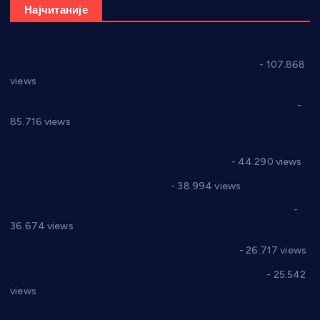
Најчитаније
СНС: Осуда говора мржње и насиља над женама
- 107.868
views
Планска искључења електричне енергије за 27.07.2022.
-
85.716 views
Горан Макрагић директор, Ђорђе Бајић спортски
директор новог прволигаша из Варварина
- 44.290 views
Цене на крушевачким пијацама
- 38.994 views
Планска искључења електричне енергије за 19.05.2021.
-
36.674 views
Реконструкција хотела “Плажа” у Варварину
- 26.717 views
Апел за помоћ породици Марковић из Варварина
- 25.542
views
Саопштење и демант Дома здравља “Др Властимир