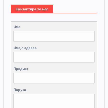
Контактирајте нас
Име
Имејл адреса
Предмет
Порука