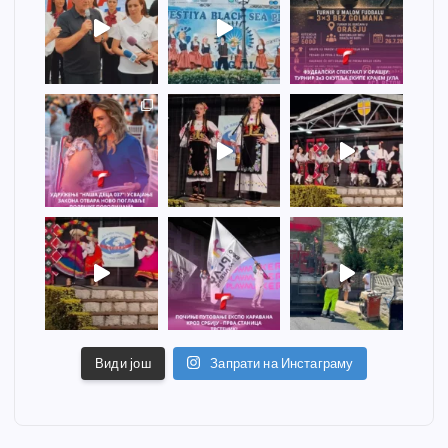
Види још
Запрати на Инстаграму