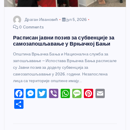
Драган Ивановић
јул 5, 2026
0 Comments
Расписан јавни позив за субвенције за
самозапошљавање у Врњачкој Бањи
Општина Врњачка Бања и Национална служба за
запошљавање – Испостава Врњачка Бања расписале
су Јавни позив за доделу субвенција за
самозапошљавање у 2026. години. Незапослена
лица са територије општине имају…
F
M
T
Vi
W
M
Pi
E
a
e
w
b
h
e
nt
m
S
c
ss
itt
er
at
ss
er
ail
h
e
e
er
s
a
e
ar