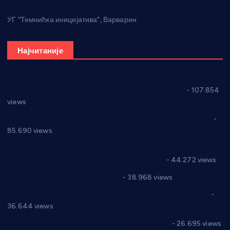
УГ “Темнићка иницијатива”, Варварин
Најчитаније
СНС: Осуда говора мржње и насиља над женама
- 107.854
views
Планска искључења електричне енергије за 27.07.2022.
-
85.690 views
Горан Макрагић директор, Ђорђе Бајић спортски
директор новог прволигаша из Варварина
- 44.272 views
Цене на крушевачким пијацама
- 38.968 views
Планска искључења електричне енергије за 19.05.2021.
-
36.644 views
Реконструкција хотела “Плажа” у Варварину
- 26.695 views