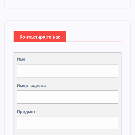
Контактирајте нас
Име
Имејл адреса
Предмет