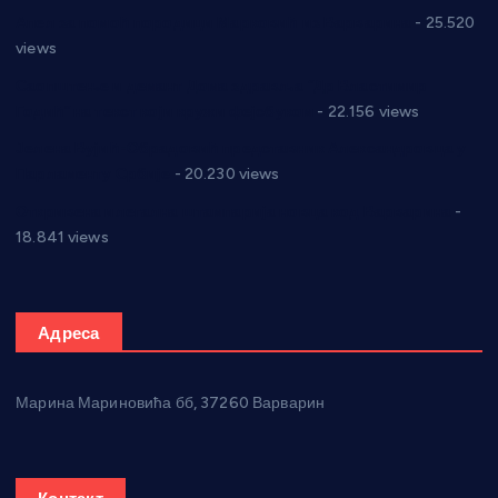
Апел за помоћ породици Марковић из Варварина
- 25.520
views
Саопштење и демант Дома здравља “Др Властимир
Годић” на текст који кружи фејсбуком
- 22.156 views
Јелена Вујић-Обрадовић представник Александровца у
Парламенту Србије
- 20.230 views
Откривена илегална штампарија новца код Варварина
-
18.841 views
Адреса
Марина Мариновића бб, 37260 Варварин