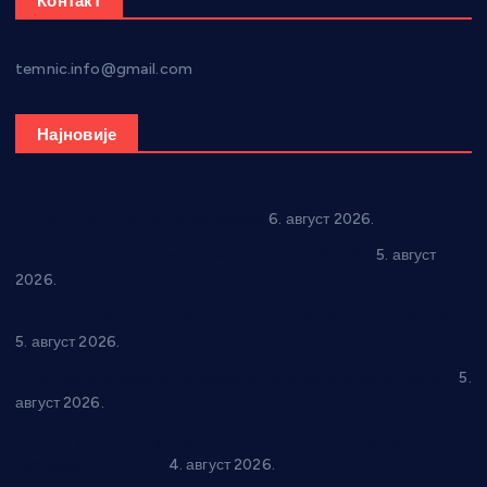
Контакт
temnic.info@gmail.com
Најновије
In memoriam: Тања Вилотијевић
6. август 2026.
Александровац спреман за 61. “Жупску бербу”
5. август
2026.
Нова игралишта стижу у Бошњане, Доњи Катун и Парцане
5. август 2026.
У Ћићевцу одржана Конференција клубова Зоне “Запад”
5.
август 2026.
Четири учионице у старом делу ОШ “Јован Курсула”
добијају ново рухо
4. август 2026.