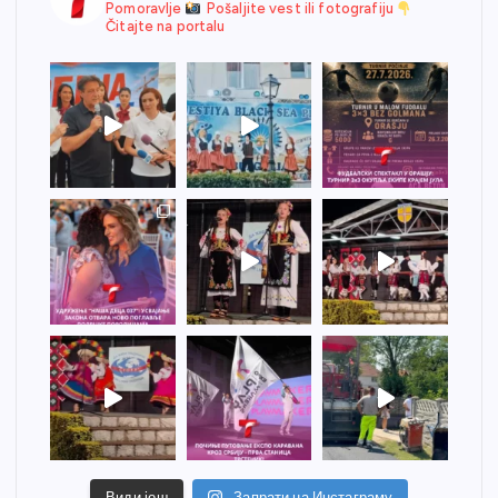
Pomoravlje
Pošaljite vest ili fotografiju
Čitajte na portalu
Види још
Запрати на Инстаграму