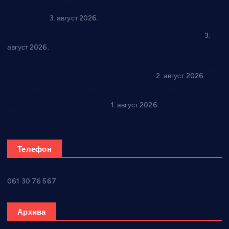
Књижевност, музика, спорт и уметност током августа у
Варварину
3. август 2026.
Трстеничанин освојио јубиларни циклус “Слагалице”
3.
август 2026.
Делегација Крушевца на прослави Дана Липецка у Русији:
Унапређење сарадње у свим областима
2. август 2026.
Напредак дочекује екипу Графичара из Београда:
Чарапани најављују победу
1. август 2026.
Телефон
061 30 76 567
Архива