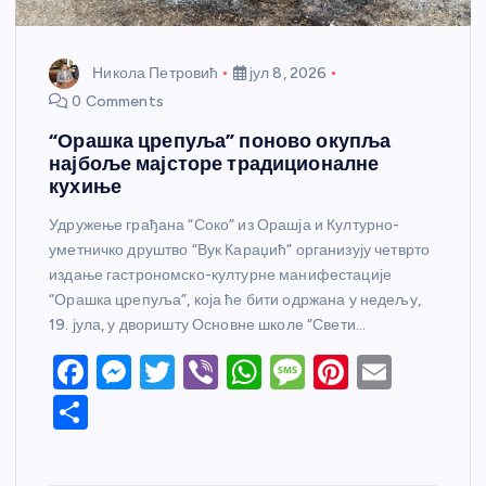
Никола Петровић
јул 8, 2026
0 Comments
“Орашка црепуља” поново окупља
најбоље мајсторе традиционалне
кухиње
Удружење грађана “Соко” из Орашја и Културно-
уметничко друштво “Вук Караџић” организују четврто
издање гастрономско-културне манифестације
“Орашка црепуља”, која ће бити одржана у недељу,
19. јула, у дворишту Основне школе “Свети…
F
M
T
Vi
W
M
Pi
E
a
e
w
b
h
e
nt
m
S
c
ss
itt
er
at
ss
er
ail
h
e
e
er
s
a
e
ar