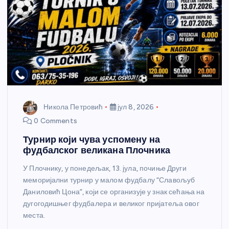
Никола Петровић
јул 8, 2026
0 Comments
Турнир који чува успомену на
фудбалског великана Плочника
У Плочнику, у понедељак, 13. јула, почиње Други
меморијални турнир у малом фудбалу “Славољуб
Даниловић Цона”, који се организује у знак сећања на
дугогодишњег фудбалера и великог пријатеља овог
места.