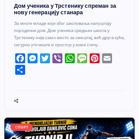
Дом ученика у Трстенику спреман за
нову генерацију станара
За многе младе који због школовања напуштају
породични дом, Дом ученика средњих школа у
Трстенику није само место за смештај, већ друга кућа,
сигурно уточиште и простор у коме стичу…
F
M
T
Vi
W
M
Pi
E
a
e
w
b
h
e
nt
m
S
c
ss
itt
er
at
ss
er
ail
h
e
e
er
s
a
e
ar
b
n
A
g
st
e
o
g
p
e
o
er
p
k
СПОРТ