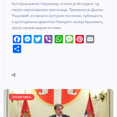
Културна јавност Крушевца остала је без једног од
својих најзначајнијих прегалаца. Преминуо је Драган
Рашковић, истакнути културни посленик, публициста
и дугогодишњи директор Народног музеја Крушевац,
који је својим радом оставио…
F
M
T
Vi
W
M
Pi
E
a
e
w
b
h
e
nt
m
S
c
ss
itt
er
at
ss
er
ail
h
e
e
er
s
a
e
ar
b
n
A
g
st
e
o
g
p
e
o
er
p
k
ПОЛИТИКА