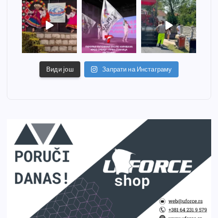
Види још
Запрати на Инстаграму