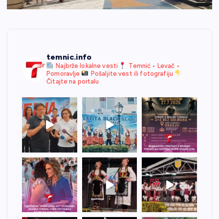
temnic.info
Najbrže lokalne vesti
Temnić • Levač •
Pomoravlje
Pošaljite vest ili fotografiju
Čitajte na portalu