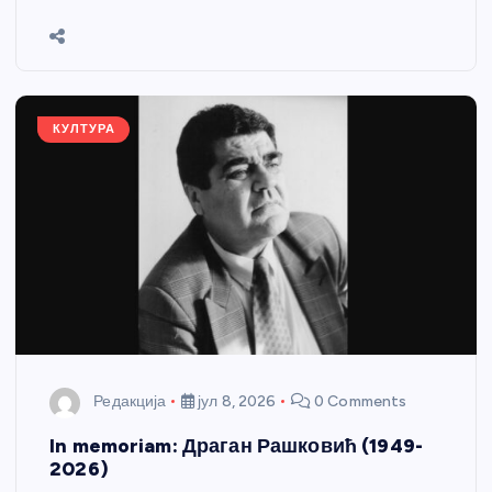
b
n
A
g
st
e
o
g
p
e
o
er
p
k
КУЛТУРА
Редакција
јул 8, 2026
0 Comments
In memoriam: Драган Рашковић (1949-
2026)