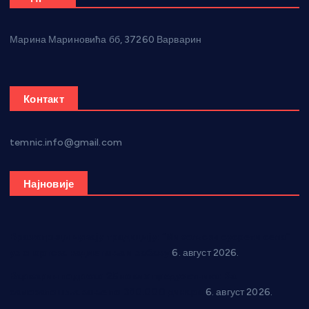
Марина Мариновића бб, 37260 Варварин
Контакт
temnic.info@gmail.com
Најновије
Вражогрнци чувају традицију: “Михољски сусрети села”
уз спортска надметања и забаву
6. август 2026.
Варварин подржао 25 нових предузетника: За
самозапошљавање по 380.000 динара
6. август 2026.