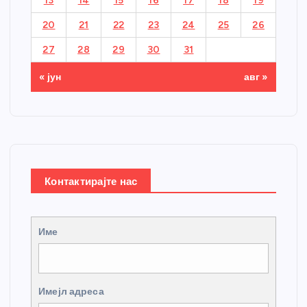
13
14
15
16
17
18
19
20
21
22
23
24
25
26
27
28
29
30
31
« јун
авг »
Контактирајте нас
Име
Имејл адреса