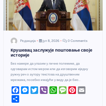
Редакција
јул 8, 2026
0 Comments
Крушевац заслужује поштовање своје
историје
Без намере да улазим у личне полемике, да
одговарам истом мером или да изговорим иједну
ружну реч о аутору текстова на друштвеним
мрежама, посебно имајући у виду да је био…
F
M
T
Vi
W
M
Pi
E
a
e
w
b
h
e
nt
m
S
c
ss
itt
er
at
ss
er
ail