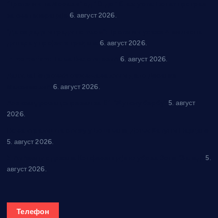
“Трстеник на Морави” од 10. до 16. августа: Богат програм
за све генерације
6. август 2026.
“Да се ради и гради по твом”: Трстеник улаже 4 милиона
динара у пројекте грађана
6. август 2026.
In memoriam: Тања Вилотијевић
6. август 2026.
Даница Петровић оживљава лик и дело Десанке
Максимовић
6. август 2026.
Александровац спреман за 61. “Жупску бербу”
5. август
2026.
Нова игралишта стижу у Бошњане, Доњи Катун и Парцане
5. август 2026.
У Ћићевцу одржана Конференција клубова Зоне “Запад”
5.
август 2026.
Телефон