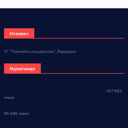
Оснивач
УГ “Темнићка иницијатива”, Варварин
Најчитаније
СНС: Осуда говора мржње и насиља над женама
- 107.862
views
Планска искључења електричне енергије за 27.07.2022.
-
85.696 views
Горан Макрагић директор, Ђорђе Бајић спортски