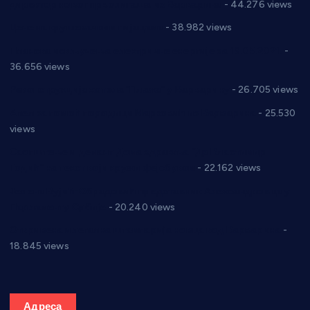
директор новог прволигаша из Варварина
- 44.276 views
Цене на крушевачким пијацама
- 38.982 views
Планска искључења електричне енергије за 19.05.2021.
-
36.656 views
Реконструкција хотела “Плажа” у Варварину
- 26.705 views
Апел за помоћ породици Марковић из Варварина
- 25.530
views
Саопштење и демант Дома здравља “Др Властимир
Годић” на текст који кружи фејсбуком
- 22.162 views
Јелена Вујић-Обрадовић представник Александровца у
Парламенту Србије
- 20.240 views
Откривена илегална штампарија новца код Варварина
-
18.845 views
Адреса