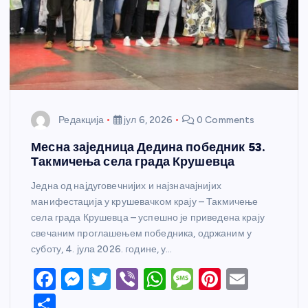
Редакција
јул 6, 2026
0 Comments
Месна заједница Дедина победник 53.
Такмичења села града Крушевца
Једна од најдуговечнијих и најзначајнијих
манифестација у крушевачком крају – Такмичење
села града Крушевца – успешно је приведена крају
свечаним проглашењем победника, одржаним у
суботу, 4. јула 2026. године, у…
F
M
T
Vi
W
M
Pi
E
a
e
w
b
h
e
nt
m
S