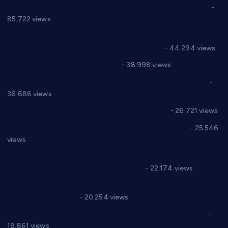
Планска искључења електричне енергије за 27.07.2022.
-
85.722 views
Горан Макрагић директор, Ђорђе Бајић спортски
директор новог прволигаша из Варварина
- 44.294 views
Цене на крушевачким пијацама
- 38.998 views
Планска искључења електричне енергије за 19.05.2021.
-
36.686 views
Реконструкција хотела “Плажа” у Варварину
- 26.721 views
Апел за помоћ породици Марковић из Варварина
- 25.546
views
Саопштење и демант Дома здравља “Др Властимир
Годић” на текст који кружи фејсбуком
- 22.174 views
Јелена Вујић-Обрадовић представник Александровца у
Парламенту Србије
- 20.254 views
Откривена илегална штампарија новца код Варварина
-
18.861 views