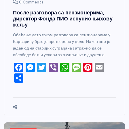
0 Comments
После разговора са пензионерима,
директор Фонда ПИО испунио њихову
жељу
Обећање дато током разговора са пензионерима у
Варварину брзо је претворено у дело. Након што је
један од најстаријих суграђана затражио да се
обезбеде бољи услови за окупљање и дружење…
F
M
T
Vi
W
M
Pi
E
a
e
w
b
h
e
nt
m
S
c
ss
itt
er
at
ss
er
ail
h
e
e
er
s
a
e
ar
b
n
A
g
st
e
o
g
p
e
o
er
p