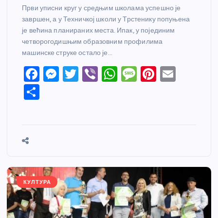
Први уписни круг у средњим школама успешно је
завршен, а у Техничкој школи у Трстенику попуњена
је већина планираних места. Ипак, у појединим
четворогодишњим образовним профилима
машинске струке остало је…
F
M
T
Vi
W
M
Pi
E
a
e
w
b
h
e
nt
m
S
c
ss
itt
er
at
ss
er
ail
h
e
e
er
s
a
e
ar
b
n
A
g
st
e
o
g
p
e
o
er
p
k
КУЛТУРА