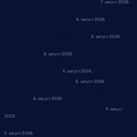
10 нових субвенција за самозапошљавање
7. август 2026.
Вражогрнци чувају традицију: “Михољски сусрети села”
уз спортска надметања и забаву
6. август 2026.
Варварин подржао 25 нових предузетника: За
самозапошљавање по 380.000 динара
6. август 2026.
“Трстеник на Морави” од 10. до 16. августа: Богат програм
за све генерације
6. август 2026.
“Да се ради и гради по твом”: Трстеник улаже 4 милиона
динара у пројекте грађана
6. август 2026.
In memoriam: Тања Вилотијевић
6. август 2026.
Даница Петровић оживљава лик и дело Десанке
Максимовић
6. август 2026.
Александровац спреман за 61. “Жупску бербу”
5. август
2026.
Нова игралишта стижу у Бошњане, Доњи Катун и Парцане
5. август 2026.