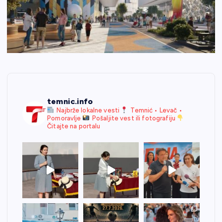
temnic.info
Najbrže lokalne vesti
Temnić • Levač •
Pomoravlje
Pošaljite vest ili fotografiju
Čitajte na portalu