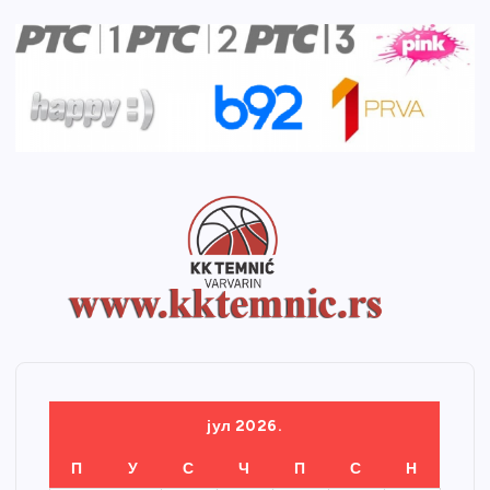
јул 2026.
П
У
С
Ч
П
С
Н