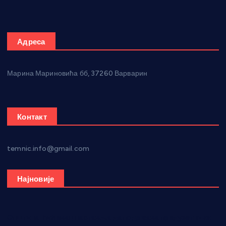
Адреса
Марина Мариновића бб, 37260 Варварин
Контакт
temnic.info@gmail.com
Најновије
Општина Ћићевац наставља да подржава предузетнике: