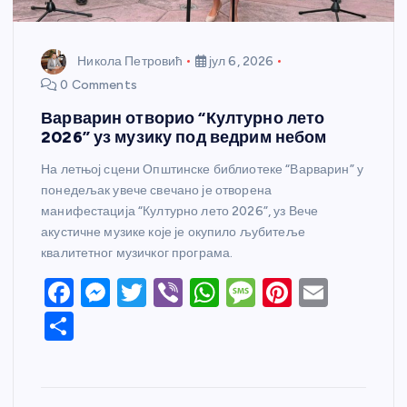
Никола Петровић
јул 6, 2026
0 Comments
Варварин отворио “Културно лето
2026” уз музику под ведрим небом
На летњој сцени Општинске библиотеке “Варварин” у
понедељак увече свечано је отворена
манифестација “Културно лето 2026”, уз Вече
акустичне музике које је окупило љубитеље
квалитетног музичког програма.
F
M
T
Vi
W
M
Pi
E
a
e
w
b
h
e
nt
m
S
c
ss
itt
er
at
ss
er
ail
h
e
e
er
s
a
e
ar