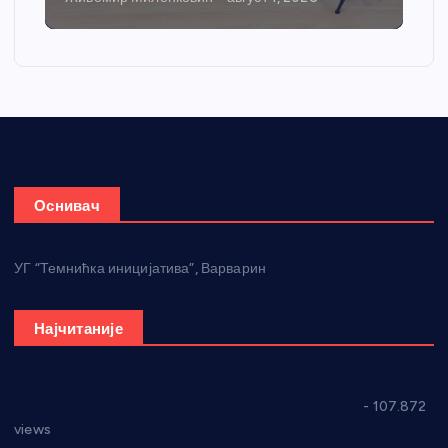
Оснивач
УГ “Темнићка иницијатива”, Варварин
Најчитаније
СНС: Осуда говора мржње и насиља над женама
- 107.872
views