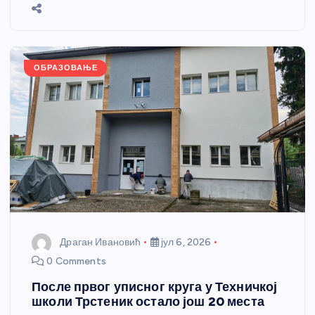
b
n
A
g
st
e
o
g
p
e
o
er
p
k
ОБРАЗОВАЊЕ
Драган Ивановић
јул 6, 2026
0 Comments
После првог уписног круга у Техничкој
школи Трстеник остало још 20 места