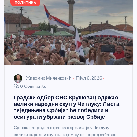
k
ПОЛИТИКА
Живомир Миленковић
јул 6, 2026
0 Comments
Градски одбор СНС Крушевац одржао
велики народни скуп у Читлуку: Листа
“Уједињена Србија” ће победити и
осигурати убрзани развој Србије
Српска напредна странка одржала је у Читлуку
велики народни скуп на којем су се, поред забавно