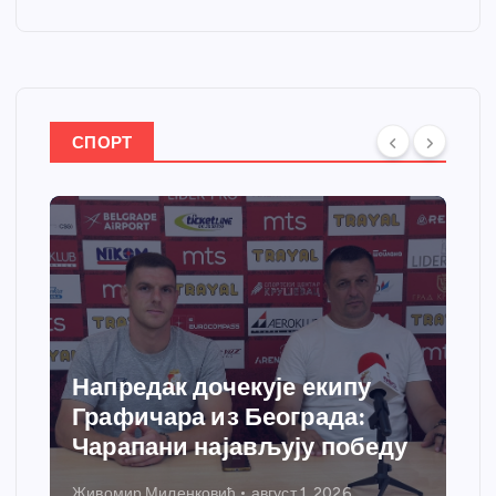
СПОРТ
Напредак дочекује екипу
Графичара из Београда:
Чарапани најављују победу
Живомир Миленковић
август 1, 2026