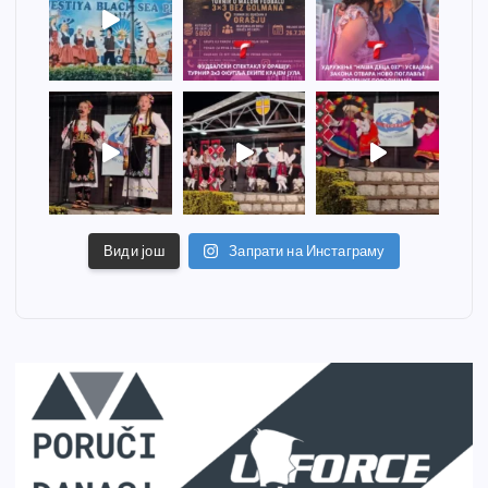
Види још
Запрати на Инстаграму