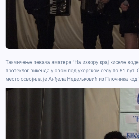
Такмичење певача аматера “На извору крај киселе воде”
протеклог викенда у овом подјухорском селу по 61. пут.
место освојила је Анђела Недељковић из Плочника код