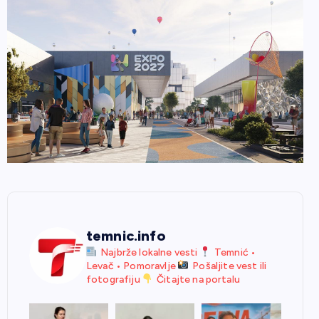
temnic.info
Najbrže lokalne vesti
Temnić •
Levač • Pomoravlje
Pošaljite vest ili
fotografiju
Čitajte na portalu