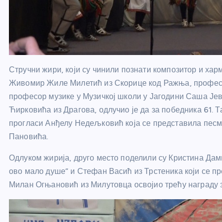
Стручни жири, који су чинили познати композитор и хар
Живомир Жиле Милетић из Скорице код Ражња, професо
професор музике у Музичкој школи у Јагодини Саша Јев
Ћирковића из Драгова, одлучио је да за победника 61. 
прогласи Анђелу Недељковић која се представила песм
Пановића.
Одлуком жирија, друго место поделили су Кристина Дам
ово мало душе” и Стефан Васић из Трстеника који се пр
Милан Огњановић из Милутовца освојио трећу награду 