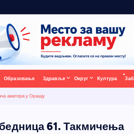
р
а
д
и
ц
и
ј
у
:
ативни портал
Образовање
Здравље
Округ
Култура
Заб
ча аматера у Орашју
бедница 61. Такмичења