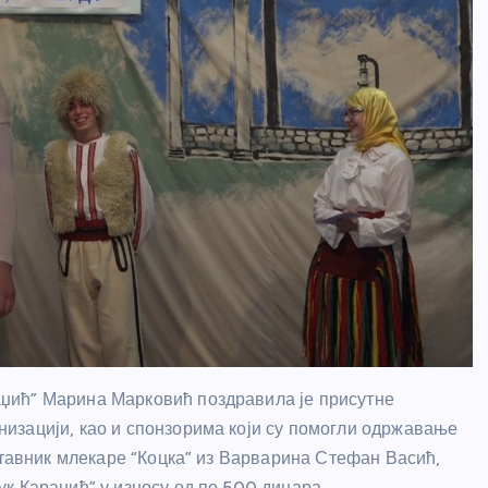
џић” Марина Марковић поздравила је присутне
изацији, као и спонзорима који су помогли одржавање
ставник млекаре “Коцка” из Варварина Стефан Васић,
к Караџић” у износу од по 500 динара.