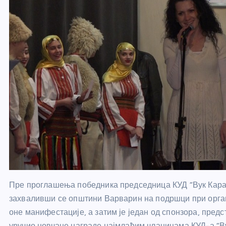
Пре проглашења победника председница КУД “Вук Кара
захваливши се општини Варварин на подршци при орган
оне манифестације, а затим је један од спонзора, пред
уручио новчане награде најмлађим чланицама КУД-а “Ву