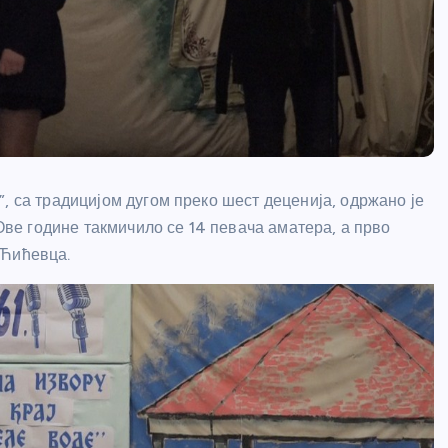
, са традицијом дугом преко шест деценија, одржано је
 Ове године такмичило се 14 певача аматера, а прво
 Ћићевца.