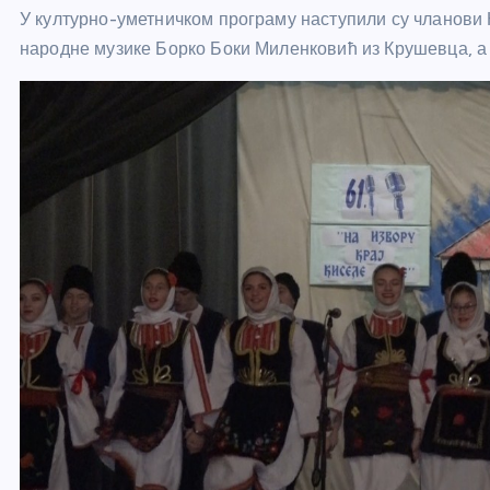
У културно-уметничком програму наступили су чланови 
народне музике Борко Боки Миленковић из Крушевца, а 