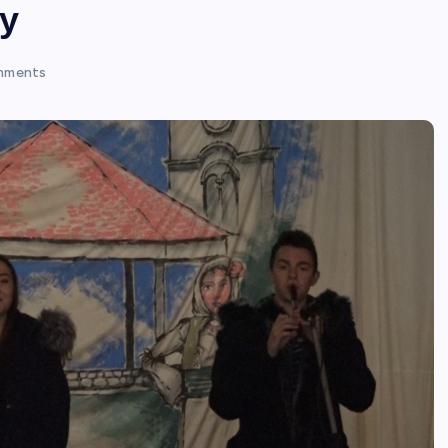
у
mments