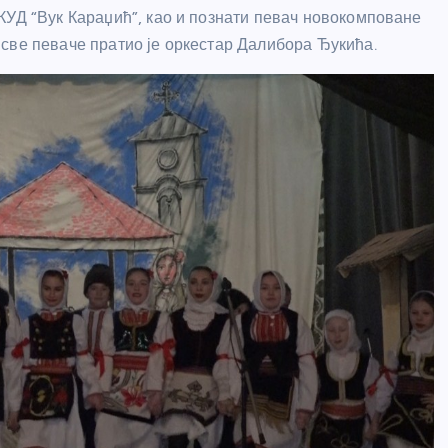
КУД “Вук Караџић”, као и познати певач новокомповане
све певаче пратио је оркестар Далибора Ђукића.