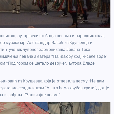
моникаш, аутор великог броја песама и народних кола,
р музике мр. Александар Васић из Крушевца и
тић, ученик чувеног хармоникаша Јована Токе
Такмичења певача аматера “На извору крај киселе воде”
ом “Под гором се шетало девојче”, аутора Владе
њановић из Крушевца која је отпевала песму “Не дам
едставио севдалинком “А што ћемо љубав крити”, док је
за извођење “Завичајне песме”.