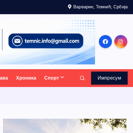
Варварин, Темнић, Србија
ава
Хроника
Спорт
Импресум