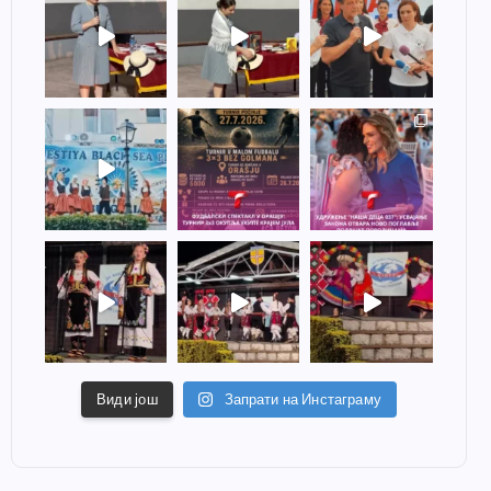
Види још
Запрати на Инстаграму