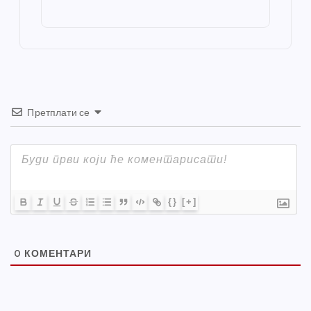
o
g
p
e
st
o
er
p
k
Претплати се
{}
[+]
0
КОМЕНТАРИ