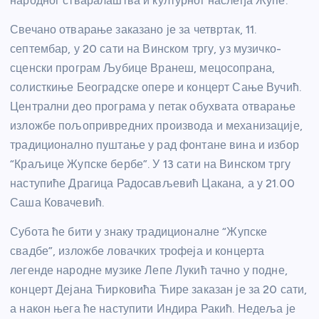
народног стваралаштва и културног наслеђа Жупе.
Свечано отварање заказано је за четвртак, 11.
септембар, у 20 сати на Винском тргу, уз музичко-
сценски програм Љубице Вранеш, мецосопрана,
солисткиње Београдске опере и концерт Сање Вучић.
Централни део програма у петак обухвата отварање
изложбе пољопривредних производа и механизације,
традиционално пуштање у рад фонтане вина и избор
“Краљице Жупске бербе”. У 13 сати на Винском тргу
наступиће Драгица Радосављевић Цакана, а у 21.00
Саша Ковачевић.
Субота ће бити у знаку традиционалне “Жупске
свадбе”, изложбе ловачких трофеја и концерта
легенде народне музике Лепе Лукић тачно у подне,
концерт Дејана Ћирковића Ћире заказан је за 20 сати,
а након њега ће наступити Индира Ракић. Недеља је