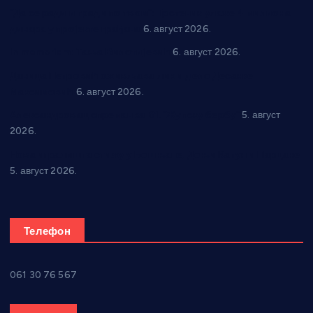
“Да се ради и гради по твом”: Трстеник улаже 4 милиона
динара у пројекте грађана
6. август 2026.
In memoriam: Тања Вилотијевић
6. август 2026.
Даница Петровић оживљава лик и дело Десанке
Максимовић
6. август 2026.
Александровац спреман за 61. “Жупску бербу”
5. август
2026.
Нова игралишта стижу у Бошњане, Доњи Катун и Парцане
5. август 2026.
Телефон
061 30 76 567