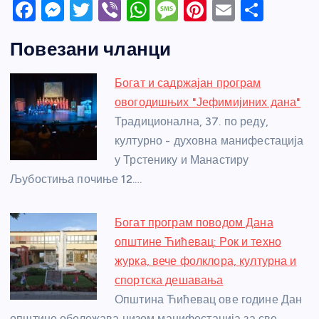
F
M
T
Vi
W
M
Pi
E
S
a
e
w
b
h
e
nt
m
h
Повезани чланци
c
ss
itt
er
at
ss
er
ail
ar
e
e
er
s
a
e
e
Богат и садржајан програм
b
n
A
g
st
овогодишњих "Јефимијиних дана"
o
g
p
e
Традиционална, 37. по реду,
o
er
p
културно - духовна манифестација
у Трстенику и Манастиру
k
Љубостиња почиње 12.…
Богат програм поводом Дана
општине Ћићевац: Рок и техно
журка, вече фолклора, културна и
спортска дешавања
Општина Ћићевац ове године Дан
општине обележава низом манифестација за све