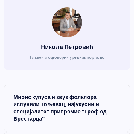
Никола Петровић
Главни и одговорни уредник портала.
К
Мирис купуса и звук фолклора
р
испунили Тољевац, најукуснији
специјалитет припремио “Гроф од
е
Брестарца”