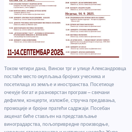
Током четири дана, Вински трг и улице Александровца
постаће место окупљања бројних учесника и
посетилаца из земље и иностранства. Посетиоце
очекује богат и разноврстан програм – свечани
дефилеи, концерти, изложбе, стручна предавања,
промоције и бројни пратећи садржаји. Посебан
акценат биће стављен на представљање
виноградарства, пољопривредне производње,