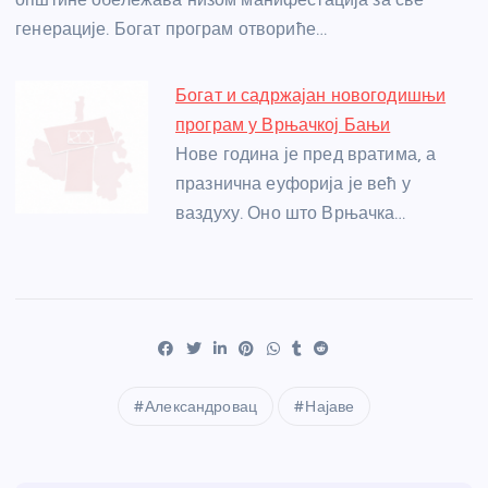
генерације. Богат програм отвориће…
Богат и садржајан новогодишњи
програм у Врњачкој Бањи
Нове година је пред вратима, а
празнична еуфорија је већ у
ваздуху. Оно што Врњачка…
Александровац
Најаве