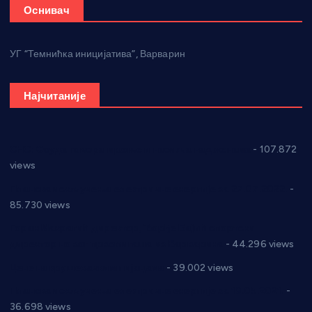
Оснивач
УГ “Темнићка иницијатива”, Варварин
Најчитаније
СНС: Осуда говора мржње и насиља над женама
- 107.872
views
Планска искључења електричне енергије за 27.07.2022.
-
85.730 views
Горан Макрагић директор, Ђорђе Бајић спортски
директор новог прволигаша из Варварина
- 44.296 views
Цене на крушевачким пијацама
- 39.002 views
Планска искључења електричне енергије за 19.05.2021.
-
36.698 views