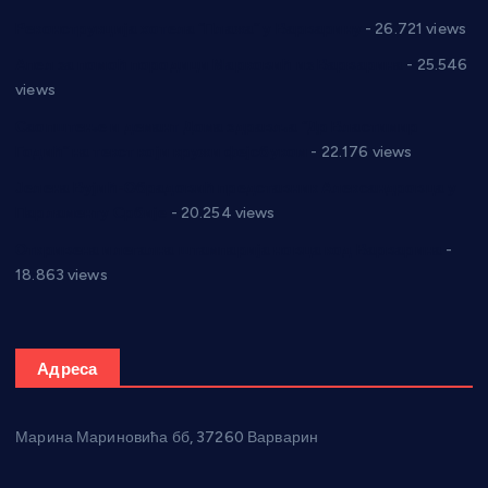
Реконструкција хотела “Плажа” у Варварину
- 26.721 views
Апел за помоћ породици Марковић из Варварина
- 25.546
views
Саопштење и демант Дома здравља “Др Властимир
Годић” на текст који кружи фејсбуком
- 22.176 views
Јелена Вујић-Обрадовић представник Александровца у
Парламенту Србије
- 20.254 views
Откривена илегална штампарија новца код Варварина
-
18.863 views
Адреса
Марина Мариновића бб, 37260 Варварин