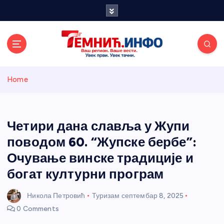
S
k
i
p
t
o
Темнићки
c
Home
o
n
информативн
t
e
Четири дана славља у Жупи
и портал
n
поводом 60. “Жупске бербе”:
t
Очување винске традиције и
богат културни програм
Никола Петровић
Туризам
септембар 8, 2025
0 Comments