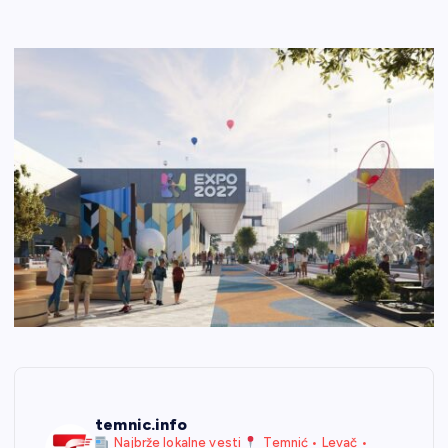
temnic.info
Najbrže lokalne vesti
Temnić • Levač •