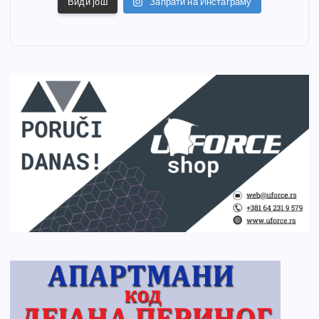
Види још
Запрати на Инстаграму