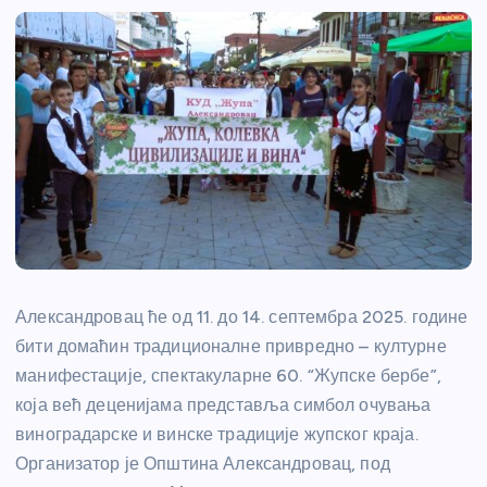
Александровац ће од 11. до 14. септембра 2025. године
бити домаћин традиционалне привредно – културне
манифестације, спектакуларне 60. “Жупске бербе”,
која већ деценијама представља симбол очувања
виноградарске и винске традиције жупског краја.
Организатор је Општина Александровац, под