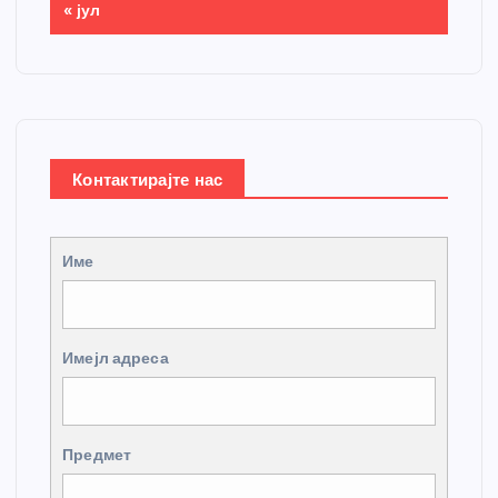
« јул
Контактирајте нас
Име
Имејл адреса
Предмет