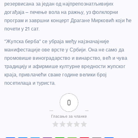
резервисана за један од најпрепознатљивијих
догађаја – печење вола на ражњу, уз фолклорни
програм и завршни концерт Драгане Мирковић који ће
почети у 21 сат.
“Жупска берба” се убраја међу најзначајније
манифестације ове врсте у Србији. Она не само да
промовише виноградарство и винарство, већ и чува
традицију и афирмише културне вредности жупског
краја, привлачећи сваке године велики број
посетилаца и туриста.
0
Гласање за чланке