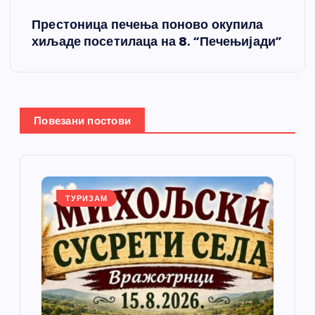
т
Престоница печења поново окупила
а
хиљаде посетилаца на 8. “Печењијади”
њ
е
Повезани постови
ч
л
а
ТУРИЗАМ
н
к
а