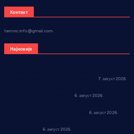
Контакт
temnic.info@gmail.com
Најновије
Општина Ћићевац наставља да подржава предузетнике:
10 нових субвенција за самозапошљавање
7. август 2026.
Вражогрнци чувају традицију: “Михољски сусрети села”
уз спортска надметања и забаву
6. август 2026.
Варварин подржао 25 нових предузетника: За
самозапошљавање по 380.000 динара
6. август 2026.
“Трстеник на Морави” од 10. до 16. августа: Богат програм
за све генерације
6. август 2026.