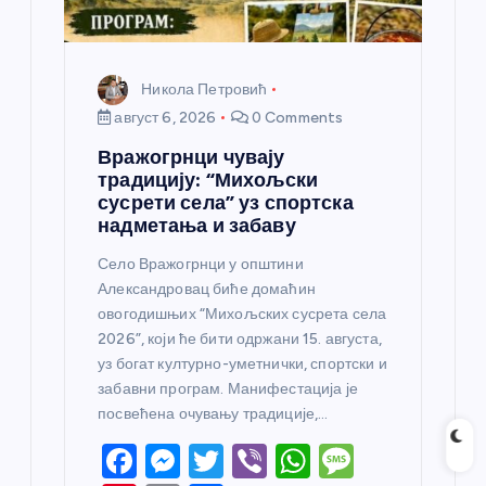
Никола Петровић
август 6, 2026
0 Comments
Вражогрнци чувају
традицију: “Михољски
сусрети села” уз спортска
надметања и забаву
Село Вражогрнци у општини
Александровац биће домаћин
овогодишњих “Михољских сусрета села
2026”, који ће бити одржани 15. августа,
уз богат културно-уметнички, спортски и
забавни програм. Манифестација је
посвећена очувању традиције,…
F
M
T
Vi
W
M