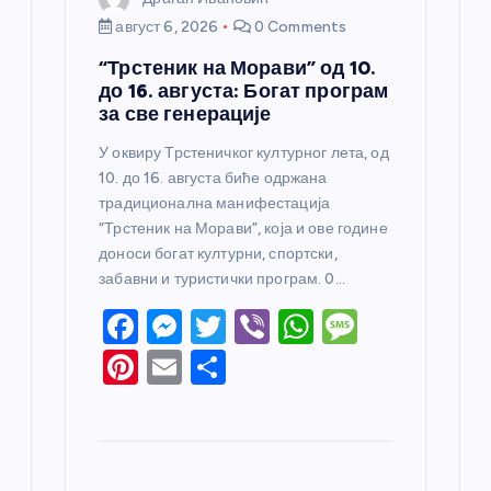
август 6, 2026
0 Comments
“Трстеник на Морави” од 10.
до 16. августа: Богат програм
за све генерације
У оквиру Трстеничког културног лета, од
10. до 16. августа биће одржана
традиционална манифестација
“Трстеник на Морави”, која и ове године
доноси богат културни, спортски,
забавни и туристички програм. 0…
F
M
T
Vi
W
M
a
e
w
b
h
e
Pi
E
S
c
ss
itt
er
at
ss
nt
m
h
e
e
er
s
a
er
ail
ar
b
n
A
g
e
e