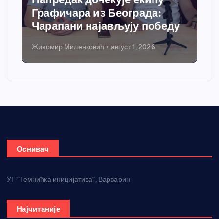
Графичара из Београда:
доб
Чарапани најављују победу
гре
Живомир Миленковић
август 1, 2026
Нико
Оснивач
УГ “Темнићка иницијатива”, Варварин
Најчитаније