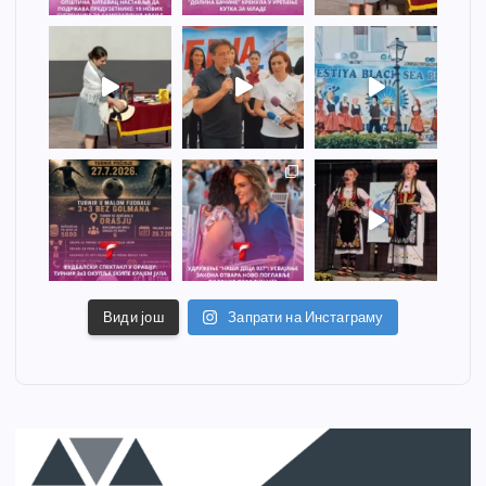
Види још
Запрати на Инстаграму