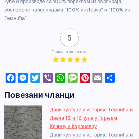
купе и производе са 100% пореклом из овог краја,
обележене налепницама “100% из Левча” и “100% из
Темнића”.
5
Гласање за чланке
F
M
T
Vi
W
M
Pi
E
S
a
e
w
b
h
e
nt
m
h
Повезани чланци
c
ss
itt
er
at
ss
er
ail
ar
e
e
er
s
a
e
e
Дани културе и историје Темнића и
b
n
A
g
st
Левча 15. и 16. јула у Горњем
o
g
p
e
Крчину и Карановцу
o
er
p
Дани културе и историје Темнића и