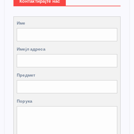
Контактирајте нас
Име
Имејл адреса
Предмет
Порука