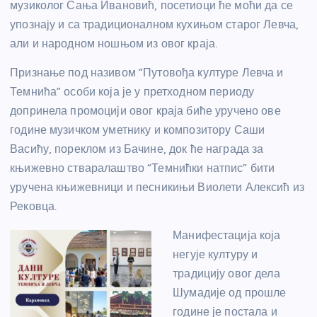
музиколог Сања Ивановић, посетиоци ће моћи да се
упознају и са традиционалном кухињом старог Левча,
али и народном ношњом из овог краја.
Признање под називом “Путовођа културе Левча и
Темнића” особи која је у претходном периоду
допринела промоцији овог краја биће уручено ове
године музичком уметнику и композитору Саши
Васићу, пореклом из Бачине, док ће награда за
књижевно стваралаштво “Темнићки натпис” бити
уручена књижевници и песникињи Виолети Алексић из
Рековца.
Манифестација која
негује културу и
традицију овог дела
Шумадије од прошле
године је постала и