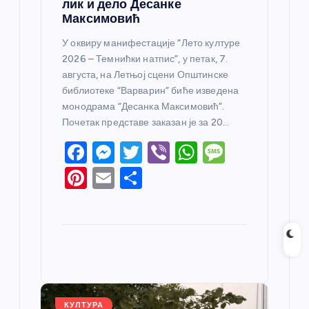
лик и дело Десанке
Максимовић
У оквиру манифестације “Лето културе
2026 – Темнићки натпис”, у петак, 7.
августа, на Летњој сцени Општинске
библиотеке “Варварин” биће изведена
монодрама “Десанка Максимовић”.
Почетак представе заказан је за 20…
F
M
T
Vi
W
M
a
e
w
b
h
e
Pi
E
S
c
ss
itt
er
at
ss
nt
m
h
e
e
er
s
a
er
ail
ar
b
n
A
g
e
e
o
g
p
e
st
o
er
p
k
КУЛТУРА