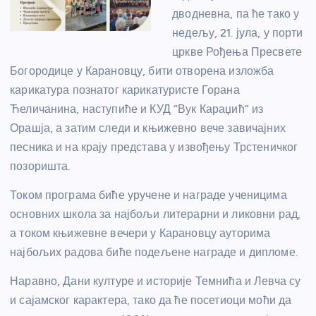
дводневна, па ће тако у
недељу, 21. јула, у порти
цркве Рођења Пресвете
Богородице у Карановцу, бити отворена изложба
карикатура познатог карикатуристе Горана
Ћеличанина, наступиће и КУД “Вук Караџић” из
Орашја, а затим следи и књижевно вече завичајних
песника и на крају представа у извођењу Трстеничког
позоришта.
Током програма биће уручене и награде ученицима
основних школа за најбољи литерарни и ликовни рад,
а током књижевне вечери у Карановцу ауторима
најбољих радова биће подељене награде и дипломе.
Наравно, Дани културе и историје Темнића и Левча су
и сајамског карактера, тако да ће посетиоци моћи да