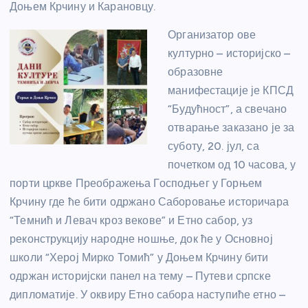
Доњем Крчину и Карановцу.
Организатор ове
културно – историјско –
образовне
манифестације је КПСД
“Будућност”, а свечано
отварање заказано је за
суботу, 20. јул, са
почетком од 10 часова, у
порти цркве Преображења Господњег у Горњем
Крчину где ће бити одржано Саборовање историчара
“Темнић и Левач кроз векове” и Етно сабор, уз
реконструкцију народне ношње, док ће у Основној
школи “Херој Мирко Томић” у Доњем Крчину бити
одржан историјски панел на тему – Путеви српске
дипломатије. У оквиру Етно сабора наступиће етно –