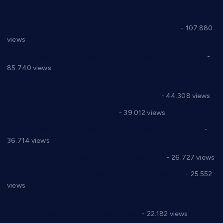
СНС: Осуда говора мржње и насиља над женама
- 107.880
views
Планска искључења електричне енергије за 27.07.2022.
-
85.740 views
Горан Макрагић директор, Ђорђе Бајић спортски
директор новог прволигаша из Варварина
- 44.308 views
Цене на крушевачким пијацама
- 39.012 views
Планска искључења електричне енергије за 19.05.2021.
-
36.714 views
Реконструкција хотела “Плажа” у Варварину
- 26.727 views
Апел за помоћ породици Марковић из Варварина
- 25.552
views
Саопштење и демант Дома здравља “Др Властимир
Годић” на текст који кружи фејсбуком
- 22.182 views