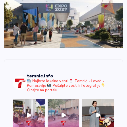
temnic.info
Najbrže lokalne vesti
Temnić • Levač •
Pomoravlje
Pošaljite vest ili fotografiju
Čitajte na portalu