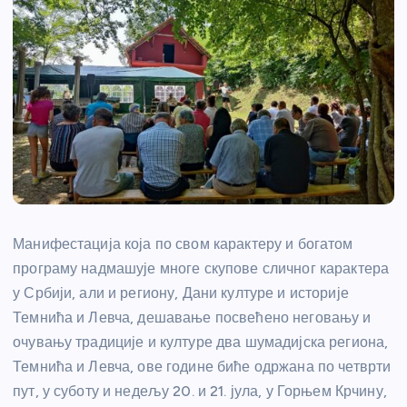
Манифестација која по свом карактеру и богатом
програму надмашује многе скупове сличног карактера
у Србији, али и региону, Дани културе и историје
Темнића и Левча, дешавање посвећено неговању и
очувању традиције и културе два шумадијска региона,
Темнића и Левча, ове године биће одржана по четврти
пут, у суботу и недељу 20. и 21. јула, у Горњем Крчину,