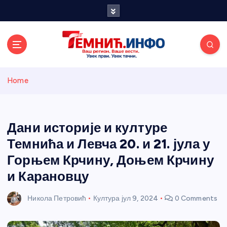
S
k
i
p
t
o
Темнићки
c
Home
o
n
информативн
t
e
Дани историје и културе
и портал
n
Темнића и Левча 20. и 21. јула у
t
Горњем Крчину, Доњем Крчину
и Карановцу
Никола Петровић
Култура
јул 9, 2024
0 Comments