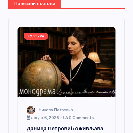
ч
Повезани постови
л
а
КУЛТУРА
н
к
а
Никола Петровић
август 6, 2026
0 Comments
Даница Петровић оживљава