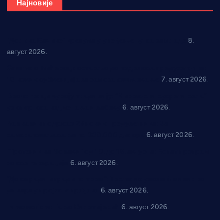
Најновије
“Долина Бачине” кренула у уређење кутка за младе
8.
август 2026.
Општина Ћићевац наставља да подржава предузетнике:
10 нових субвенција за самозапошљавање
7. август 2026.
Вражогрнци чувају традицију: “Михољски сусрети села”
уз спортска надметања и забаву
6. август 2026.
Варварин подржао 25 нових предузетника: За
самозапошљавање по 380.000 динара
6. август 2026.
“Трстеник на Морави” од 10. до 16. августа: Богат програм
за све генерације
6. август 2026.
“Да се ради и гради по твом”: Трстеник улаже 4 милиона
динара у пројекте грађана
6. август 2026.
In memoriam: Тања Вилотијевић
6. август 2026.