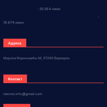
Јелена Вујић-Обрадовић представник Александровца у
Парламенту Србије
- 20.264 views
Откривена илегална штампарија новца код Варварина
-
18.879 views
Адреса
Марина Мариновића бб, 37260 Варварин
Контакт
temnic.info@gmail.com