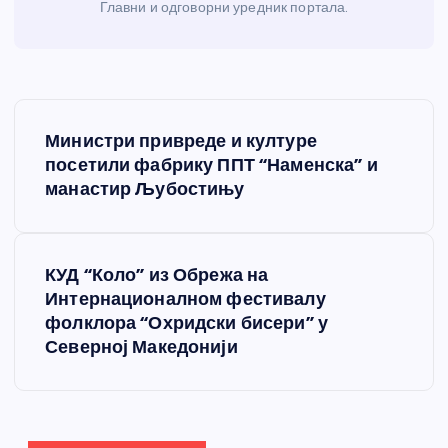
Главни и одговорни уредник портала.
К
Министри привреде и културе
р
посетили фабрику ППТ “Наменска” и
манастир Љубостињу
е
т
КУД “Коло” из Обрежа на
Интернационалном фестивалу
а
фолклора “Охридски бисери” у
Северној Македонији
њ
е