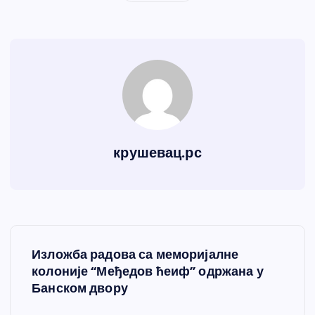
крушевац.рс
К
Изложба радова са меморијалне
р
колоније “Међедов ћеиф” одржана у
Банском двору
е