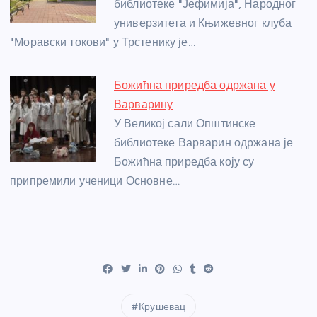
библиотеке "Јефимија", Народног
универзитета и Књижевног клуба
"Моравски токови" у Трстенику је…
Божићна приредба одржана у
Варварину
У Великој сали Општинске
библиотеке Варварин одржана је
Божићна приредба коју су
припремили ученици Основне…
Крушевац