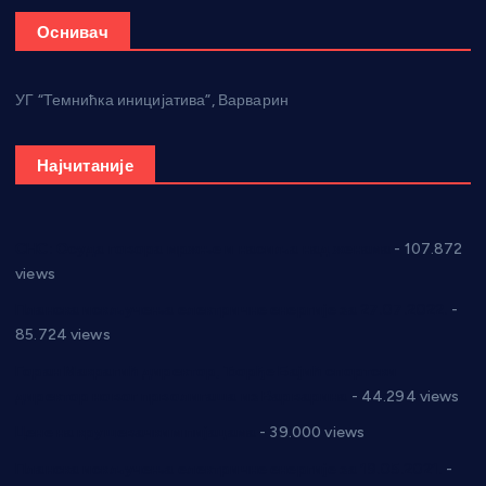
Оснивач
УГ “Темнићка иницијатива”, Варварин
Најчитаније
СНС: Осуда говора мржње и насиља над женама
- 107.872
views
Планска искључења електричне енергије за 27.07.2022.
-
85.724 views
Горан Макрагић директор, Ђорђе Бајић спортски
директор новог прволигаша из Варварина
- 44.294 views
Цене на крушевачким пијацама
- 39.000 views
Планска искључења електричне енергије за 19.05.2021.
-