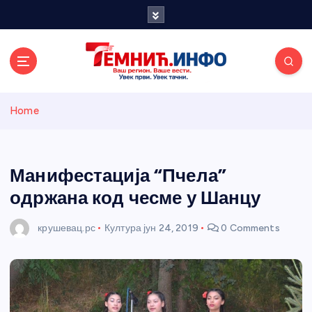
S
k
i
p
t
o
Темнићки
c
Home
o
n
информативн
t
e
Манифестација “Пчела”
и портал
n
одржана код чесме у Шанцу
t
крушевац.рс
Култура
јун 24, 2019
0 Comments