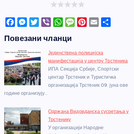
F
M
T
Vi
W
M
Pi
E
S
a
e
w
b
h
e
nt
m
h
Повезани чланци
c
ss
itt
er
at
ss
er
ail
ar
e
e
er
s
a
e
e
Јединствена полицијска
b
n
A
g
st
манифестација у центру Трстеника
o
g
p
e
ИПА Секција Србије, Спортски
o
er
p
центар Трстеник и Туристичка
организација Трстеник 09. јуна ове
k
године организују…
Одржана Видовданска сусретања у
Трстенику
У организацији Народне