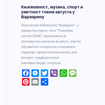
Књижевност, музика, спорт и
уметност током августа у
Варварину
Општинска библиотека “Варварин”, у
оквиру Културног лета “Темнићки
натпис 2026”, припремила је
разноврстан програм за август, који ће
обухватити позоришне и књижевне
садржаје, представљање књиге, рок
концерт, традиционалне
манифестације, спортске…
F
M
T
Vi
W
M
a
e
w
b
h
e
Pi
E
S
c
ss
itt
er
at
ss
nt
m
h
e
e
er
s
a
er
ail
ar
b
n
A
g
e
e