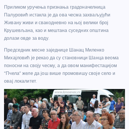
Приликом уручења признања градоначелница
Палуровић истакла је да ова чесма захваљујући
Живану живи и свакодневно на њој велики број
Крушевљана, као и мештана суседних општина
долази овде за воду.
Председник месне заједнице Шанац Миленко
Михајловић је рекао да су становници Шанца веома
поносни на своју чесму, а да овом манифестацијом
“Пчела” желе да још више промовишу своје село и
овај локалитет.