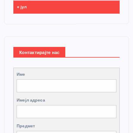
« јул
Контактирајте нас
Име
Имејл адреса
Предмет