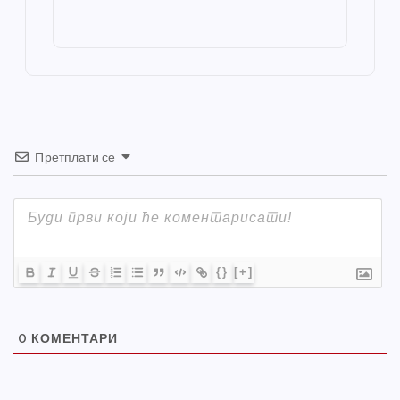
o
g
p
e
st
o
er
p
k
Претплати се
{}
[+]
0
КОМЕНТАРИ