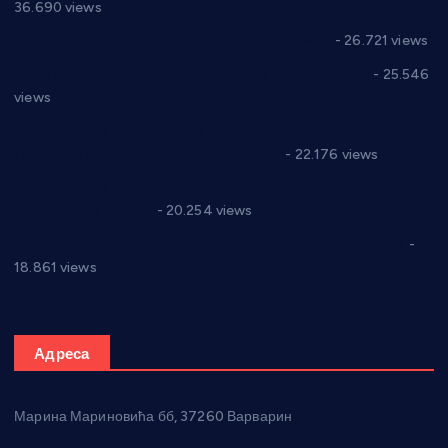
36.690 views
Реконструкција хотела “Плажа” у Варварину
- 26.721 views
Апел за помоћ породици Марковић из Варварина
- 25.546
views
Саопштење и демант Дома здравља “Др Властимир
Годић” на текст који кружи фејсбуком
- 22.176 views
Јелена Вујић-Обрадовић представник Александровца у
Парламенту Србије
- 20.254 views
Откривена илегална штампарија новца код Варварина
-
18.861 views
Адреса
Марина Мариновића бб, 37260 Варварин