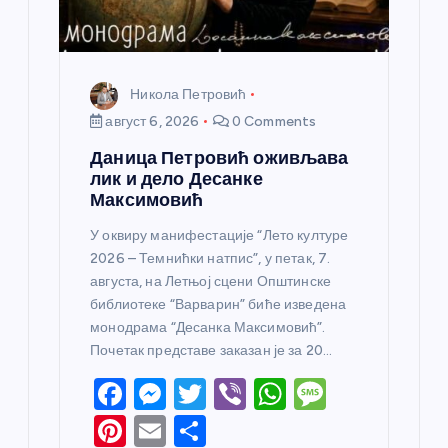
а
Никола Петровић
август 6, 2026
0 Comments
Даница Петровић оживљава
лик и дело Десанке
Максимовић
У оквиру манифестације “Лето културе
2026 – Темнићки натпис”, у петак, 7.
августа, на Летњој сцени Општинске
библиотеке “Варварин” биће изведена
монодрама “Десанка Максимовић”.
Почетак представе заказан је за 20…
F
M
T
Vi
W
M
a
e
w
b
h
e
Pi
E
S