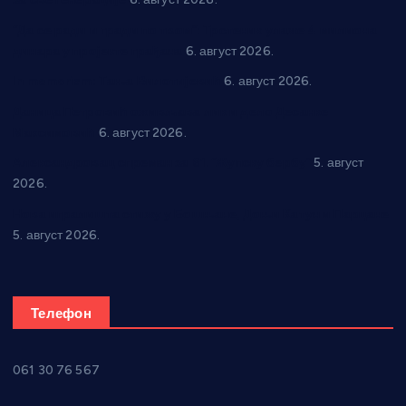
“Да се ради и гради по твом”: Трстеник улаже 4 милиона
динара у пројекте грађана
6. август 2026.
In memoriam: Тања Вилотијевић
6. август 2026.
Даница Петровић оживљава лик и дело Десанке
Максимовић
6. август 2026.
Александровац спреман за 61. “Жупску бербу”
5. август
2026.
Нова игралишта стижу у Бошњане, Доњи Катун и Парцане
5. август 2026.
Телефон
061 30 76 567