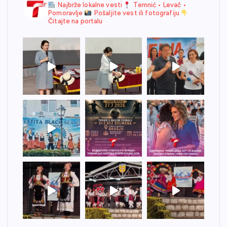
Najbrže lokalne vesti
Temnić • Levač •
Pomoravlje
Pošaljite vest ili fotografiju
Čitajte na portalu