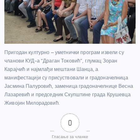
Пригодан културно – уметнички програм извели су
чланови КУД-а “Драган Токовић”, глумац Зоран
Карајчић и најмлађи мештани Шанца, а
манифестацији су присуствовали и градоначелница
Јасмина Палуровић, заменица градоначелнице Весна
Лазаревић и председник Скупштине града Крушевца
Живојин Милорадовић.
0
Гласање за чланке