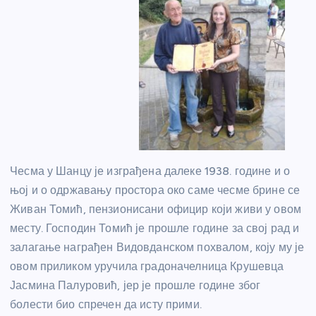
Чесма у Шанцу је изграђена далеке 1938. године и о
њој и о одржавању простора око саме чесме брине се
Живан Томић, пензионисани официр који живи у овом
месту. Господин Томић је прошле године за свој рад и
залагање награђен Видовданском похвалом, коју му је
овом приликом уручила градоначелница Крушевца
Јасмина Палуровић, јер је прошле године због
болести био спречен да исту прими.