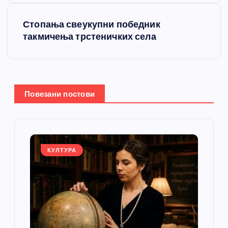
т
Стопања свеукупни победник
такмичења трстеничких села
а
њ
е
Повезани постови
ч
л
КУЛТУРА
а
н
к