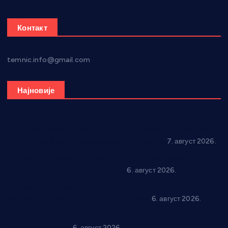
Контакт
temnic.info@gmail.com
Најновије
Општина Ћићевац наставља да подржава предузетнике:
10 нових субвенција за самозапошљавање
7. август 2026.
Вражогрнци чувају традицију: “Михољски сусрети села”
уз спортска надметања и забаву
6. август 2026.
Варварин подржао 25 нових предузетника: За
самозапошљавање по 380.000 динара
6. август 2026.
“Трстеник на Морави” од 10. до 16. августа: Богат програм
за све генерације
6. август 2026.