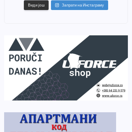
Види још
Запрати на Инстаграму