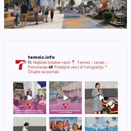
temnic.info
Najbrže lokalne vesti
Temnić • Levač •
Pomoravlje
Pošaljite vest ili fotografiju
Čitajte na portalu