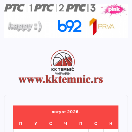
август 2026.
П
У
С
Ч
П
С
Н