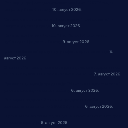
Рок звуци крај средњовековне тврђаве: “Riff” бенд 15.
августа у Град Сталаћу
10. август 2026.
Спрема се рок спектакл у Варварину: “Трећа смена” 14.
августа у центру града
10. август 2026.
Вече за памћење у Брусу: “Trio Maracto” одушевио
публику на Градском базену
9. август 2026.
“Долина Бачине” кренула у уређење кутка за младе
8.
август 2026.
Општина Ћићевац наставља да подржава предузетнике:
10 нових субвенција за самозапошљавање
7. август 2026.
Вражогрнци чувају традицију: “Михољски сусрети села”
уз спортска надметања и забаву
6. август 2026.
Варварин подржао 25 нових предузетника: За
самозапошљавање по 380.000 динара
6. август 2026.
“Трстеник на Морави” од 10. до 16. августа: Богат програм
за све генерације
6. август 2026.