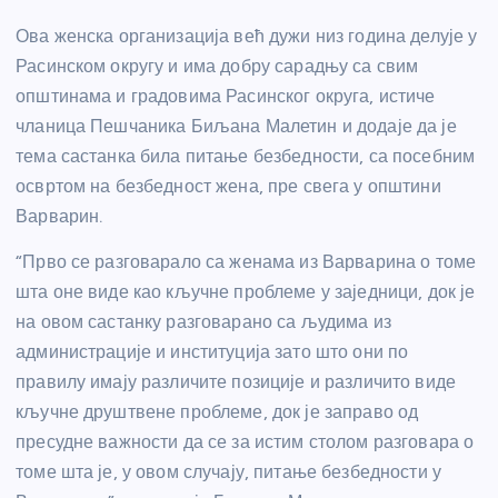
Ова женска организација већ дужи низ година делује у
Расинском округу и има добру сарадњу са свим
општинама и градовима Расинског округа, истиче
чланица Пешчаника Биљана Малетин и додаје да је
тема састанка била питање безбедности, са посебним
освртом на безбедност жена, пре свега у општини
Варварин.
“Прво се разговарало са женама из Варварина о томе
шта оне виде као кључне проблеме у заједници, док је
на овом састанку разговарано са људима из
администрације и институција зато што они по
правилу имају различите позиције и различито виде
кључне друштвене проблеме, док је заправо од
пресудне важности да се за истим столом разговара о
томе шта је, у овом случају, питање безбедности у