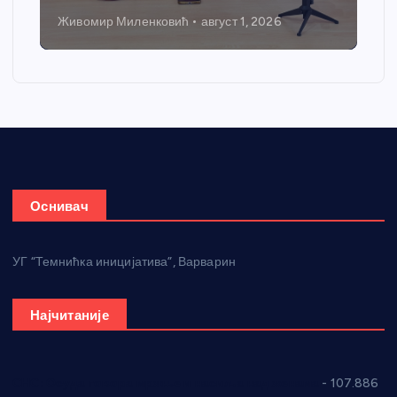
Живомир Миленковић
август 1, 2026
Оснивач
УГ “Темнићка иницијатива”, Варварин
Најчитаније
СНС: Осуда говора мржње и насиља над женама
- 107.886