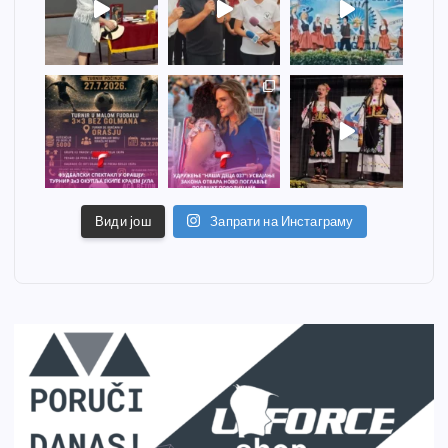
Види још
Запрати на Инстаграму