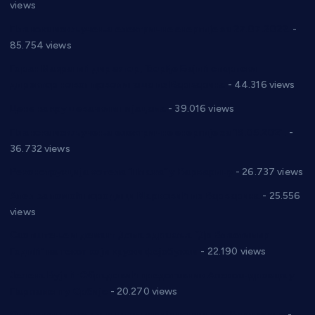
views
Планска искључења електричне енергије за 27.07.2022.
-
85.754 views
Горан Макрагић директор, Ђорђе Бајић спортски
директор новог прволигаша из Варварина
- 44.316 views
Цене на крушевачким пијацама
- 39.016 views
Планска искључења електричне енергије за 19.05.2021.
-
36.732 views
Реконструкција хотела “Плажа” у Варварину
- 26.737 views
Апел за помоћ породици Марковић из Варварина
- 25.556
views
Саопштење и демант Дома здравља “Др Властимир
Годић” на текст који кружи фејсбуком
- 22.190 views
Јелена Вујић-Обрадовић представник Александровца у
Парламенту Србије
- 20.270 views
Откривена илегална штампарија новца код Варварина
-