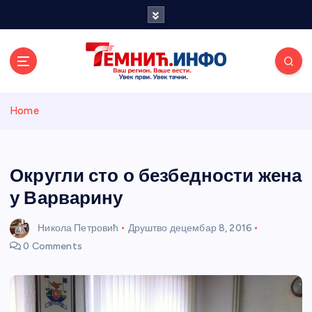
S
k
i
p
t
o
Темнићки
c
Home
o
n
информативн
t
e
Округли сто о безбедности жена
и портал
n
у Варварину
t
Никола Петровић
Друштво
децембар 8, 2016
0 Comments