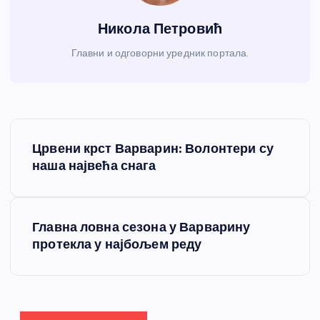
Никола Петровић
Главни и одговорни уредник портала.
К
Црвени крст Варварин: Волонтери су
р
наша највећа снага
е
Главна ловна сезона у Варварину
т
протекла у најбољем реду
а
њ