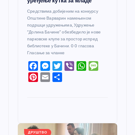
уређење кутка за младе
Средствима добијеним на конкурсу
Општине Варварин намењеном
подршци удружењима, Удружење
“Долина Бачине” обезбедило је нове
парковске клупе за простор испред
библиотеке у Бачини. 0 0 гласова
Гласање за чланке
F
M
T
Vi
W
M
a
e
w
b
h
e
Pi
E
S
c
ss
itt
er
at
ss
nt
m
h
e
e
er
s
a
er
ail
ar
b
n
A
g
e
e
o
g
p
e
st
o
er
p
k
ДРУШТВО