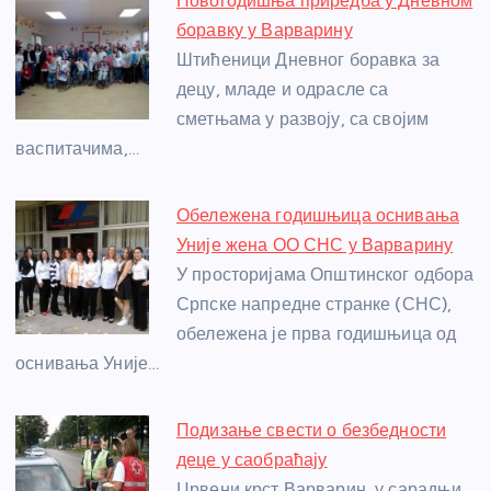
Новогодишња приредба у Дневном
b
n
A
g
st
боравку у Варварину
o
g
p
e
Штићеници Дневног боравка за
o
er
p
децу, младе и одрасле са
сметњама у развоју, са својим
k
васпитачима,…
Обележена годишњица оснивања
Уније жена ОО СНС у Варварину
У просторијама Општинског одбора
Српске напредне странке (СНС),
обележена је прва годишњица од
оснивања Уније…
Подизање свести о безбедности
деце у саобраћају
Црвени крст Варварин, у сарадњи