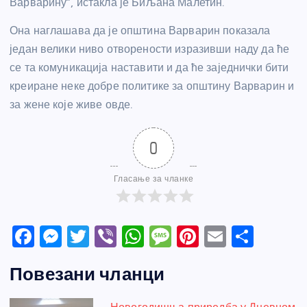
Варварину”, истакла је Биљана Малетин.
Она наглашава да је општина Варварин показала
један велики ниво отворености изразивши наду да ће
се та комуникација наставити и да ће заједнички бити
креиране неке добре политике за општину Варварин и
за жене које живе овде.
0
Гласање за чланке
F
M
T
Vi
W
M
Pi
E
S
a
e
w
b
h
e
nt
m
h
Повезани чланци
c
ss
itt
er
at
ss
er
ail
ar
e
e
er
s
a
e
e