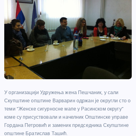
У организацији Удружења жена Пешчаник, у сали
Скупштине општине Варварин одржан је округли сто о
теми “Женске сигурносне мапе у Расинском округу”
коме су присуствовали и начелник Општинске управе
Гордана Петровић и заменик председника Скупштине
општине Братислав Ташић.