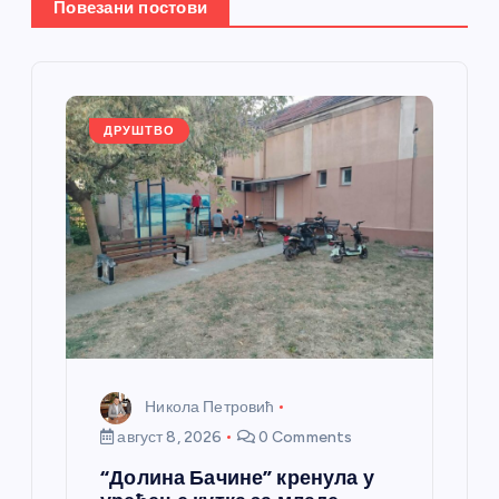
Повезани постови
е
ч
л
ДРУШТВО
а
н
к
а
Никола Петровић
август 8, 2026
0 Comments
“Долина Бачине” кренула у