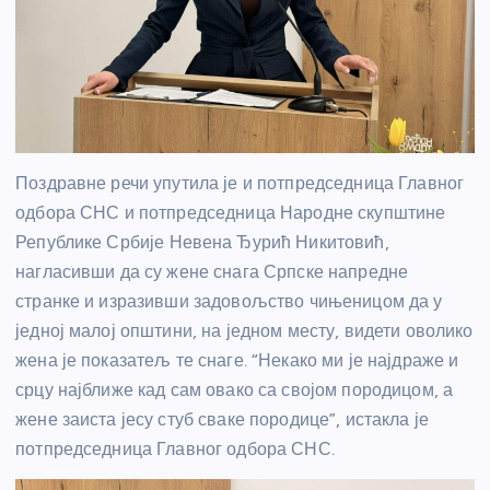
Поздравне речи упутила је и потпредседница Главног
одбора СНС и потпредседница
Народне скупштине
Републике Србије
Невена Ђурић Никитовић,
нагласивши да су жене снага Српске напредне
странке и изразивши задовољство чињеницом да у
једној малој општини, на једном месту, видети оволико
жена је показатељ те снаге. “Некако ми је најдраже и
срцу најближе кад сам овако са својом породицом, а
жене заиста јесу стуб сваке породице”, истакла је
потпредседница Главног одбора СНС.