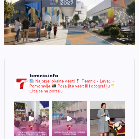
temnic.info
Najbrže lokalne vesti
Temnić • Levač •
Pomoravlje
Pošaljite vest ili fotografiju
Čitajte na portalu