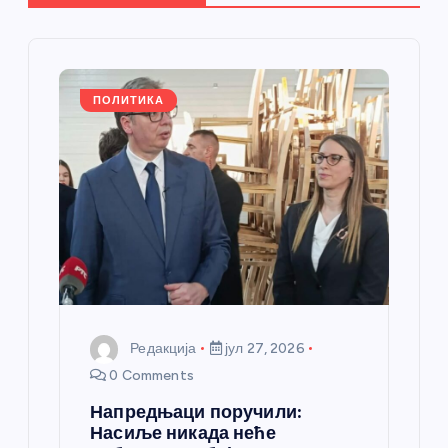
ч
л
а
ПОЛИТИКА
н
к
а
Редакција
јул 27, 2026
0 Comments
Напредњаци поручили:
Насиље никада неће