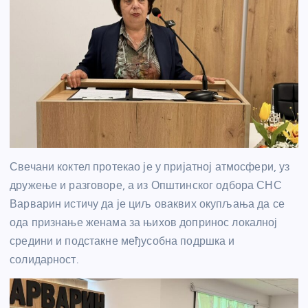
Свечани коктел протекао је у пријатној атмосфери, уз
дружење и разговоре, а из Општинског одбора СНС
Варварин истичу да је циљ оваквих окупљања да се
ода признање женама за њихов допринос локалној
средини и подстакне међусобна подршка и
солидарност.