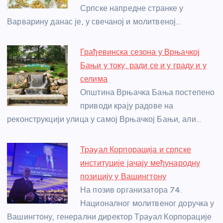
Српске напредне странке у
k
Варварину данас је, у свечаној и молитвеној…
Грађевинска сезона у Врњачкој
Бањи у току, ради се и у граду и у
селима
Општина Врњачка Бања постепено
приводи крају радове на
реконструкцији улица у самој Врњачкој Бањи, али…
Траyал Корпорација и српске
институције јачају међународну
позицију у Вашингтону
На позив организатора ​74.
Националног молитвеног доручка у
Вашингтону, генерални директор Траyал ​Корпорације