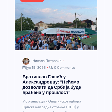
Никола Петровић
јул 19, 2026
0 Comments
Братислав Гашић у
Александровцу: “Нећемо
дозволити да Србија буде
враћена у прошлост”
У организацији Општинског одбора
Српске напредне странке (СНС) у