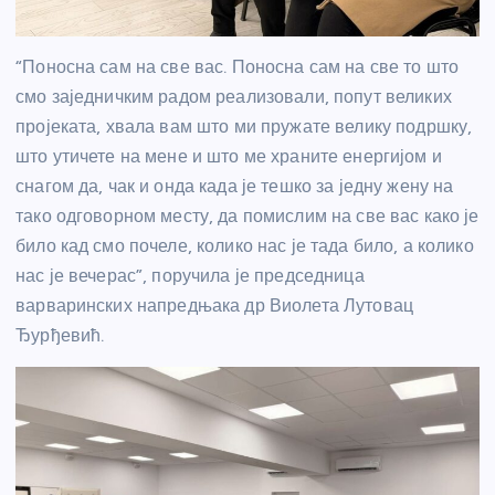
“Поносна сам на све вас. Поносна сам на све то што
смо заједничким радом реализовали, попут великих
пројеката, хвала вам што ми пружате велику подршку,
што утичете на мене и што ме храните енергијом и
снагом да, чак и онда када је тешко за једну жену на
тако одговорном месту, да помислим на све вас како је
било кад смо почеле, колико нас је тада било, а колико
нас је вечерас”, поручила је председница
варваринских напредњака др Виолета Лутовац
Ђурђевић.