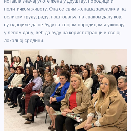
истакла значај улоге жена у друштву, породици и
политичком животу. Она се свим женама захвалила на
великом труду, раду, поштовању, на сваком дану које
су одвојиле да не буду са својом породицом и уживају
у лепом дану, већ да буду на корист странци и својој
локалној средини.