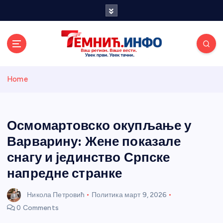
S
k
i
p
t
o
Темнићки
c
Home
o
n
информативн
t
e
Осмомартовско окупљање у
и портал
n
Варварину: Жене показале
t
снагу и јединство Српске
напредне странке
Никола Петровић
Политика
март 9, 2026
0 Comments