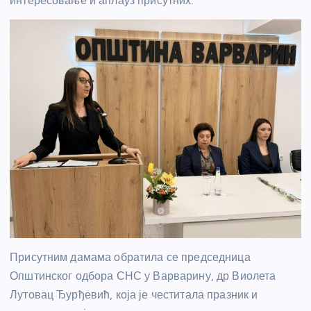
интересовање и аплауз присутних.
Присутним дамама обратила се председница
Општинског одбора СНС у Варварину, др Виолета
Лутовац Ђурђевић, која је честитала празник и