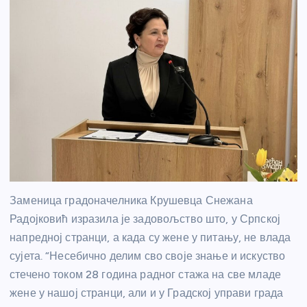
Заменица градоначелника
Крушевца
Снежана
Радојковић изразила је задовољство што, у Српској
напредној странци, а када су жене у питању, не влада
сујета. “Несебично делим сво своје знање и искуство
стечено током 28 година радног стажа на све младе
жене у нашој странци, али и у Градској управи града