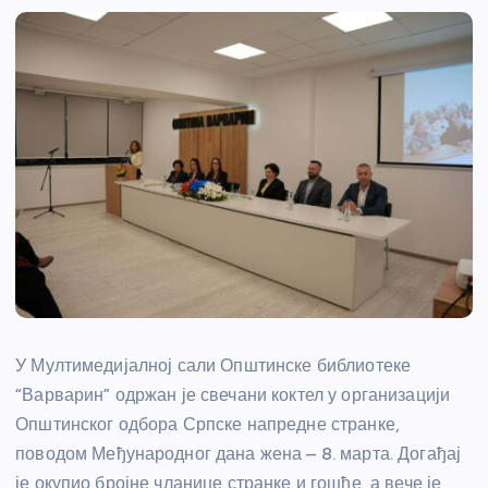
У Мултимедијалној сали Општинске библиотеке
“Варварин” одржан је свечани коктел у организацији
Општинског одбора
Српске напредне странке
,
поводом
Међународног дана жена
– 8. марта. Догађај
је окупио бројне чланице странке и гошће, а вече је