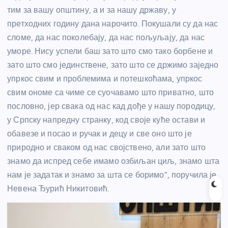
тим за вашу општину, а и за нашу државу, у
претходних годину дана нарочито. Покушали су да нас
сломе, да нас поколебају, да нас пољуљају, да нас
уморе. Нису успели баш зато што смо тако борбене и
зато што смо јединствене, зато што се држимо заједно
упркос свим и проблемима и потешкоћама, упркос
свим ономе са чиме се суочавамо што приватно, што
пословно, јер свака од нас кад дође у нашу породицу,
у Српску напредну странку, код своје куће остави и
обавезе и посао и ручак и децу и све оно што је
природно и сваком од нас својствено, али зато што
знамо да испред себе имамо озбиљан циљ, знамо шта
нам је задатак и знамо за шта се боримо”, поручила је
Невена Ђурић Никитовић.