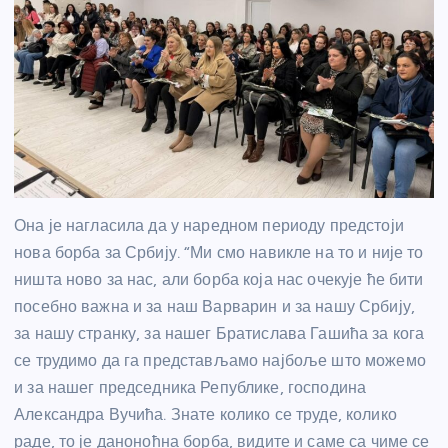
Она је нагласила да у наредном периоду предстоји
нова борба за Србију. “Ми смо навикле на то и није то
ништа ново за нас, али борба која нас очекује ће бити
посебно важна и за наш Варварин и за нашу Србију,
за нашу странку, за нашег Братислава Гашића за кога
се трудимо да га представљамо најбоље што можемо
и за нашег председника Републике, господина
Александра Вучића. Знате колико се труде, колико
раде, то је даноноћна борба, видите и саме са чиме се