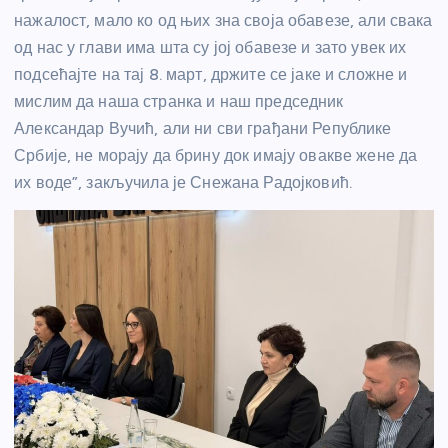
нажалост, мало ко од њих зна своја обавезе, али свака
од нас у глави има шта су јој обавезе и зато увек их
подсећајте на тај 8. март, држите се јаке и сложне и
мислим да наша странка и наш председник
Александар Вучић, али ни сви грађани Републике
Србије, не морају да брину док имају овакве жене да
их воде”, закључила је Снежана Радојковић.