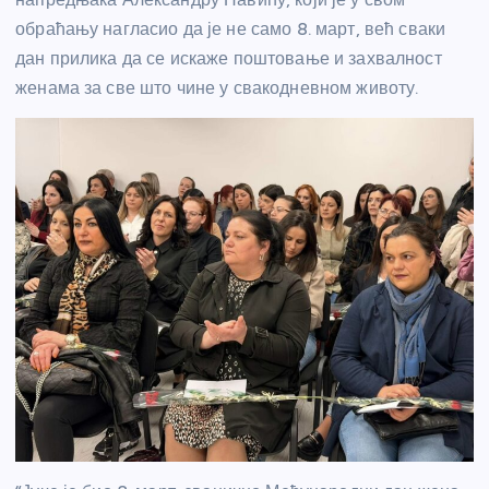
обраћању нагласио да је не само 8. март, већ сваки
дан прилика да се искаже поштовање и захвалност
женама за све што чине у свакодневном животу.