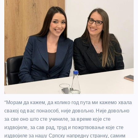
“Морам да кажем, да колико год пута ми кажемо хвала
свакој од вас понаособ, није довољно. Није довољно
за све оно што сте учиниле, за време које сте
издвојиле, за сав рад, труд и пожртвовање које сте
издвојиле за нашу Српску напредну странку, самим