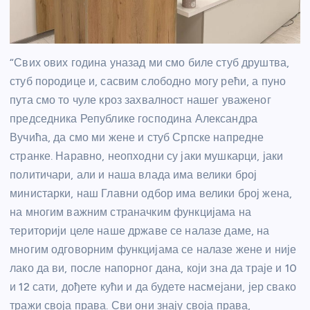
“Свих ових година уназад ми смо биле стуб друштва,
стуб породице и, сасвим слободно могу рећи, а пуно
пута смо то чуле кроз захвалност нашег уваженог
председника Републике господина Александра
Вучића, да смо ми жене и стуб Српске напредне
странке. Наравно, неопходни су јаки мушкарци, јаки
политичари, али и наша влада има велики број
министарки, наш Главни одбор има велики број жена,
на многим важним страначким функцијама на
територији целе наше државе се налазе даме, на
многим одговорним функцијама се налазе жене и није
лако да ви, после напорног дана, који зна да траје и 10
и 12 сати, дођете кући и да будете насмејани, јер свако
тражи своја права. Сви они знају своја права,