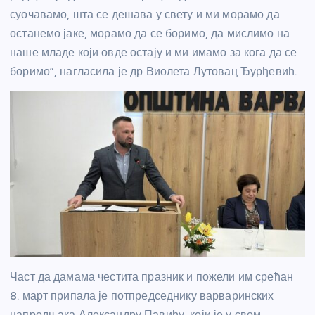
суочавамо, шта се дешава у свету и ми морамо да
останемо јаке, морамо да се боримо, да мислимо на
наше младе који овде остају и ми имамо за кога да се
боримо”, нагласила је др Виолета Лутовац Ђурђевић.
Част да дамама честита празник и пожели им срећан
8. март припала је потпредседнику варваринских
напредњака Александру Павићу, који је у свом