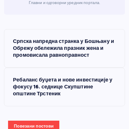
Главни и одговорни уредник портала.
К
Српска напредна странка у Бошњану и
р
Обрежу обележила празник жена и
промовисала равноправност
е
т
Ребаланс буџета и нове инвестиције у
фокусу 16. седнице Скупштине
а
општине Трстеник
њ
е
Повезани постови