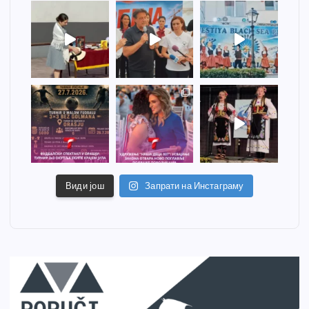
Види још
Запрати на Инстаграму