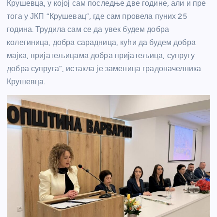
Крушевца, у којој сам последње две године, али и пре
тога у ЈКП “Крушевац”, где сам провела пуних 25
година. Трудила сам се да увек будем добра
колегиница, добра сарадница, кући да будем добра
мајка, пријатељицама добра пријатељица, супругу
добра супруга”, истакла је заменица градоначелника
Крушевца.