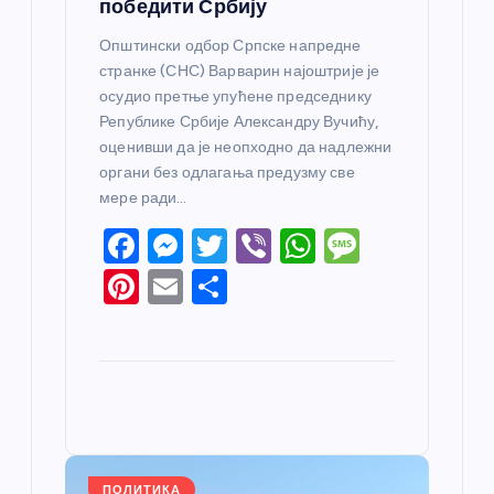
победити Србију
Општински одбор Српске напредне
странке (СНС) Варварин најоштрије је
осудио претње упућене председнику
Републике Србије Александру Вучићу,
оценивши да је неопходно да надлежни
органи без одлагања предузму све
мере ради…
F
M
T
Vi
W
M
a
e
w
b
h
e
Pi
E
S
c
ss
itt
er
at
ss
nt
m
h
e
e
er
s
a
er
ail
ar
b
n
A
g
e
e
o
g
p
e
st
o
er
p
k
ПОЛИТИКА