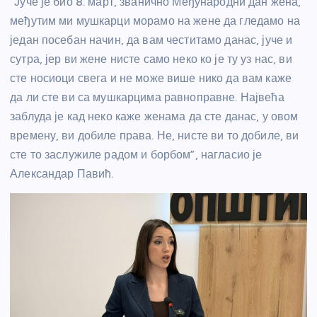
“Јуче је био 8. март, званично Међународни дан жена,
међутим ми мушкарци морамо на жене да гледамо на
један посебан начин, да вам честитамо данас, јуче и
сутра, јер ви жене нисте само неко ко је ту уз нас, ви
сте носиоци свега и не може више нико да вам каже
да ли сте ви са мушкарцима равноправне. Највећа
заблуда је кад неко каже женама да сте данас, у овом
времену, ви добиле права. Не, нисте ви то добиле, ви
сте то заслужиле радом и борбом”, нагласио је
Александар Павић.