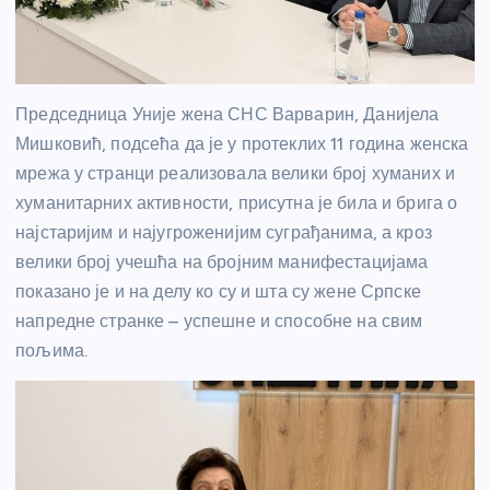
Председница Уније жена СНС Варварин, Данијела
Мишковић, подсећа да је у протеклих 11 година женска
мрежа у странци реализовала велики број хуманих и
хуманитарних активности, присутна је била и брига о
најстаријим и најугроженијим суграђанима, а кроз
велики број учешћа на бројним манифестацијама
показано је и на делу ко су и шта су жене Српске
напредне странке – успешне и способне на свим
пољима.