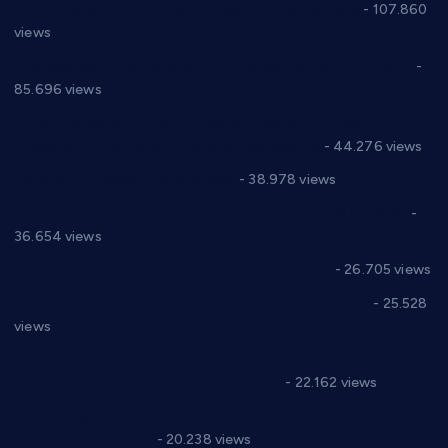
СНС: Осуда говора мржње и насиља над женама
- 107.860
views
Планска искључења електричне енергије за 27.07.2022.
-
85.696 views
Горан Макрагић директор, Ђорђе Бајић спортски
директор новог прволигаша из Варварина
- 44.276 views
Цене на крушевачким пијацама
- 38.978 views
Планска искључења електричне енергије за 19.05.2021.
-
36.654 views
Реконструкција хотела “Плажа” у Варварину
- 26.705 views
Апел за помоћ породици Марковић из Варварина
- 25.528
views
Саопштење и демант Дома здравља “Др Властимир
Годић” на текст који кружи фејсбуком
- 22.162 views
Јелена Вујић-Обрадовић представник Александровца у
Парламенту Србије
- 20.238 views