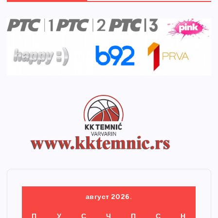
август 2026.
П
У
С
Ч
П
С
Н