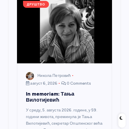
k
ДРУШТВО
Никола Петровић
август 6, 2026
0 Comments
In memoriam: Тања
Вилотијевић
У среду, 5. августа 2026. године, у 59.
години живота, преминула је Тања
Вилотијевић, секретар Општинског већа