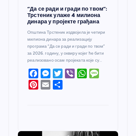
“Да се ради и гради по твом”:
Трстеник улаже 4 милиона
динара у пројекте грађана
Општина Трстеник издвојила је четири
милиона динара за реализацију
програма “Да се ради и гради по твом”
за 2026. годину, у оквиру којег ће бити
реализовано осам пројеката које су…
F
M
T
Vi
W
M
a
e
w
b
h
e
Pi
E
S
c
ss
itt
er
at
ss
nt
m
h
e
e
er
s
a
er
ail
ar
b
n
A
g
e
e
o
g
p
e
st
o
er
p