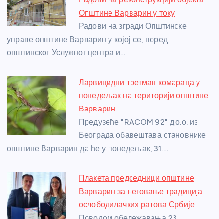
b
n
A
g
st
Општине Варварин у току
o
g
p
e
Радови на згради Општинске
o
er
p
управе општине Варварин у којој се, поред
општинског Услужног центра и…
k
Ларвицидни третман комараца у
понедељак на територији општине
Варварин
Предузеће "RACOM 92" д.о.о. из
Београда обавештава становнике
општине Варварин да ће у понедељак, 31.…
Плакета председници општине
Варварин за неговање традиција
ослободилачких ратова Србије
Поводом обележавања 23.