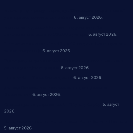
Вражогрнци чувају традицију: “Михољски сусрети села”
уз спортска надметања и забаву
6. август 2026.
Варварин подржао 25 нових предузетника: За
самозапошљавање по 380.000 динара
6. август 2026.
“Трстеник на Морави” од 10. до 16. августа: Богат програм
за све генерације
6. август 2026.
“Да се ради и гради по твом”: Трстеник улаже 4 милиона
динара у пројекте грађана
6. август 2026.
In memoriam: Тања Вилотијевић
6. август 2026.
Даница Петровић оживљава лик и дело Десанке
Максимовић
6. август 2026.
Александровац спреман за 61. “Жупску бербу”
5. август
2026.
Нова игралишта стижу у Бошњане, Доњи Катун и Парцане
5. август 2026.