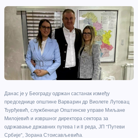
Данас је у Београду одржан састанак између
председнице општине Варварин др Виолете Лутовац
Ђурђевић, службенице Општинске управе Миљане
Милојевић и извршног директора сектора за
одржавање државних путева I и II реда, ЈП “Путеви
Србије”, Зорана Стоисављевића.