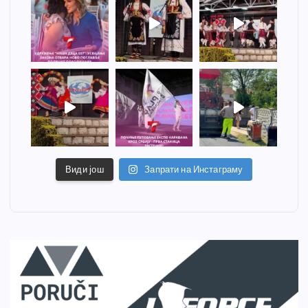
Види још
Запрати на Инстаграму