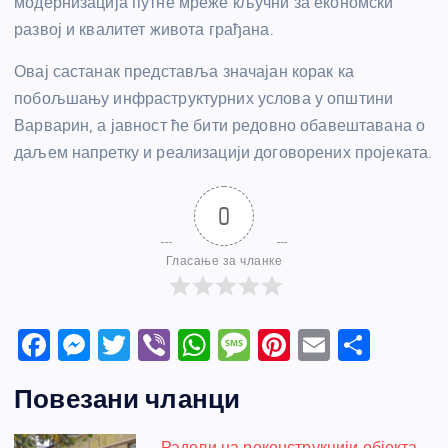
модернизација путне мреже кључни за економски
развој и квалитет живота грађана.
Овај састанак представља значајан корак ка
побољшању инфраструктурних услова у општини
Варварин, а јавност ће бити редовно обавештавана о
даљем напретку и реализацији договорених пројеката.
0
Гласање за чланке
F
M
T
Vi
W
M
Pi
E
S
a
e
w
b
h
e
nt
m
h
Повезани чланци
c
ss
itt
er
at
ss
er
ail
ar
e
e
er
s
a
e
e
Радови на реконструкцији објекта