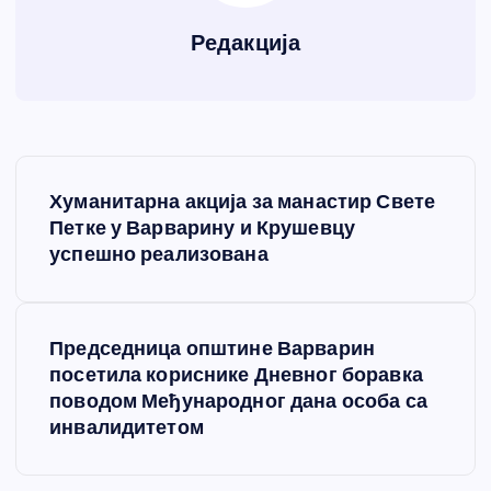
Редакција
К
Хуманитарна акција за манастир Свете
р
Петке у Варварину и Крушевцу
успешно реализована
е
т
Председница општине Варварин
посетила кориснике Дневног боравка
а
поводом Међународног дана особа са
инвалидитетом
њ