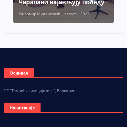
Чарапани најављују победу
Живомир Миленковић
август 1, 2026
Оснивач
УГ “Темнићка иницијатива”, Варварин
Најчитаније