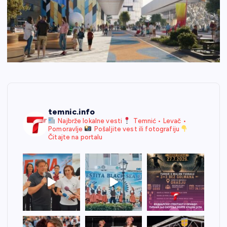
temnic.info
Najbrže lokalne vesti
Temnić • Levač •
Pomoravlje
Pošaljite vest ili fotografiju
Čitajte na portalu