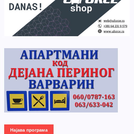
Најава програма