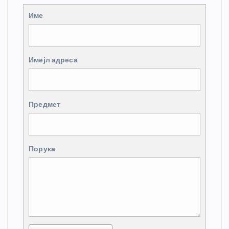
Име
Имејл адреса
Предмет
Порука