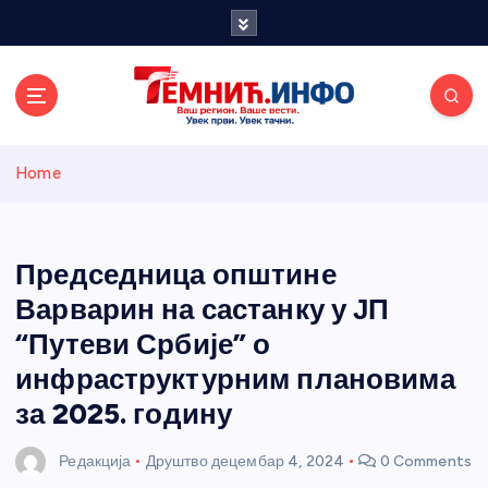
S
k
i
p
t
o
Темнићки
c
Home
o
n
информативн
t
e
Председница општине
и портал
n
Варварин на састанку у ЈП
t
“Путеви Србије” о
инфраструктурним плановима
за 2025. годину
Редакција
Друштво
децембар 4, 2024
0 Comments