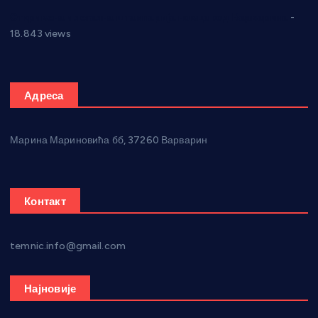
Откривена илегална штампарија новца код Варварина
-
18.843 views
Адреса
Марина Мариновића бб, 37260 Варварин
Контакт
temnic.info@gmail.com
Најновије