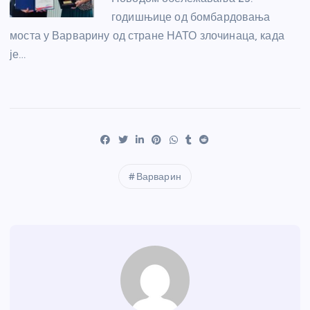
годишњице од бомбардовања
моста у Варварину од стране НАТО злочинаца, када
је…
Варварин