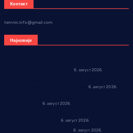
Контакт
temnic.info@gmail.com
Најновије
Вражогрнци чувају традицију: “Михољски сусрети села”
уз спортска надметања и забаву
6. август 2026.
Варварин подржао 25 нових предузетника: За
самозапошљавање по 380.000 динара
6. август 2026.
“Трстеник на Морави” од 10. до 16. августа: Богат програм
за све генерације
6. август 2026.
“Да се ради и гради по твом”: Трстеник улаже 4 милиона
динара у пројекте грађана
6. август 2026.
In memoriam: Тања Вилотијевић
6. август 2026.