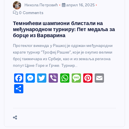
Никола Петровић
април 16, 2025
0 Comments
Темнићеви шампиони блистали на
међународном турниру: Пет медаља за
борце из Варварина
Протеклог викенда у Рашкој је одржан међународни
карате турнир “Трофеј Рашке”, који је окупио велики
број такмичара из Србије, као и из земаља региона
попут Црне Горе и Грчке. Турнир…
F
M
T
Vi
W
M
Pi
E
a
e
w
b
h
e
nt
m
S
c
ss
itt
er
at
ss
er
ail
h
e
e
er
s
a
e
ar
b
n
A
g
st
e
o
g
p
e