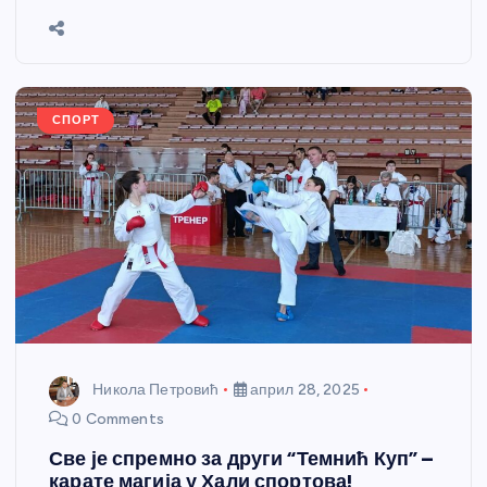
b
n
A
g
st
e
o
g
p
e
o
er
p
k
СПОРТ
Никола Петровић
април 28, 2025
0 Comments
Све је спремно за други “Темнић Куп” –
карате магија у Хали спортова!