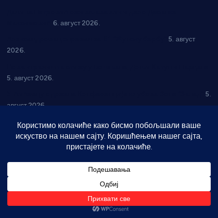
Даница Петровић оживљава лик и дело Десанке
Максимовић
6. август 2026.
Александровац спреман за 61. “Жупску бербу”
5. август
2026.
Нова игралишта стижу у Бошњане, Доњи Катун и Парцане
5. август 2026.
У Ћићевцу одржана Конференција клубова Зоне “Запад”
5.
август 2026.
Телефон
061 30 76 567
Архива