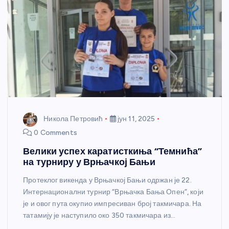
Никола Петровић
јун 11, 2025
0 Comments
Велики успех каратисткиња “Темнића”
на турниру у Врњачкој Бањи
Протеклог викенда у Врњачкој Бањи одржан је 22.
Интернационални турнир “Врњачка Бања Опен”, који
је и овог пута окупио импресиван број такмичара. На
татамију је наступило око 350 такмичара из…