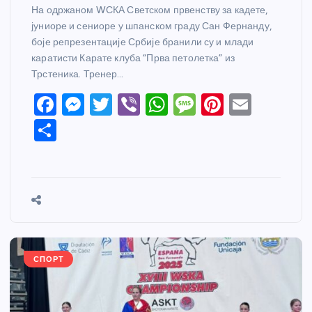
На одржаном WСКА Светском првенству за кадете,
јуниоре и сениоре у шпанском граду Сан Фернанду,
боје репрезентације Србије бранили су и млади
каратисти Карате клуба “Прва петолетка” из
Трстеника. Тренер…
F
M
T
Vi
W
M
Pi
E
a
e
w
b
h
e
nt
m
S
c
ss
itt
er
at
ss
er
ail
h
e
e
er
s
a
e
ar
b
n
A
g
st
e
o
g
p
e
o
er
p
k
СПОРТ