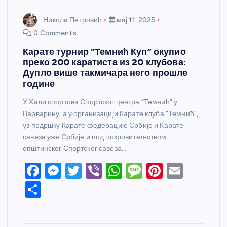
Никола Петровић
мај 11, 2025
0 Comments
Карате турнир “Темнић Куп” окупио
преко 200 каратиста из 20 клубова:
Дупло више такмичара него прошле
године
У Хали спортова Спортског центра “Темнић” у
Варварину, а у организацији Карате клуба “Темнић”,
уз подршку Карате федерације Србије и Карате
савеза уже Србије и под покровитељством
општинског Спортског савеза…
F
M
T
Vi
W
M
Pi
E
a
e
w
b
h
e
nt
m
S
c
ss
itt
er
at
ss
er
ail
h
e
e
er
s
a
e
ar