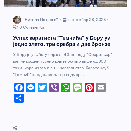
Никола Петровић
септембар 28, 2025
0 Comments
Успех каратиста “Темнића” у Бору уз
једно злато, три сребра и две бронзе
У Бору је у суботу одржан 43. по реду “Copper cup”,
међународни турнир који је окупио више од 300
такмичара из земље и иностранства. Карате клуб
“Темнић” представљало је седморо…
F
M
T
Vi
W
M
Pi
E
a
e
w
b
h
e
nt
m
S
c
ss
itt
er
at
ss
er
ail
h
e
e
er
s
a
e
ar
b
n
A
g
st
e