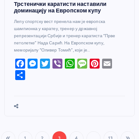
Трстенички каратисти наставили
доминацију на Европском купу
Лепу спортску вест пренела нам је европска
шампионка у каратеу, тренер у државној
репрезентацији Србије и тренер каратиста “Прве
петолетке” Нада Сарић. На Европском купу,
меморијалу “Оливер Томић”, који је…
F
M
T
Vi
W
M
Pi
E
a
e
w
b
h
e
nt
m
S
c
ss
itt
er
at
ss
er
ail
h
e
e
er
s
a
e
ar
b
n
A
g
st
e
o
g
p
e
o
er
p
k
1
2
3
4
…
13