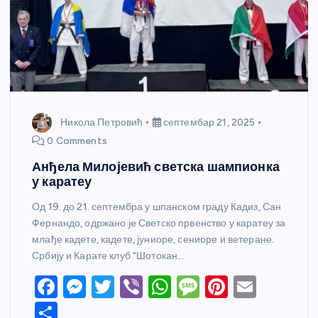
Никола Петровић
септембар 21, 2025
0 Comments
Анђела Милојевић светска шампионка
у каратеу
Од 19. до 21. септембра у шпанском граду Кадиз, Сан
Фернандо, одржано је Светско првенство у каратеу за
млађе кадете, кадете, јуниоре, сениоре и ветеране.
Србију и Карате клуб “Шотокан…
F
M
T
Vi
W
M
Pi
E
a
e
w
b
h
e
nt
m
S