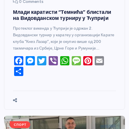
0 Comments
Млади каратисти “Темнића” блистали
на Видовданском турниру у Ћуприји
Протеклог викенда у Ћуприји је одржан 2.
Видовдански турнир у каратеу у организацији Карате
клуба “Кнез Лазар”, који је окупио више од 200
такмичара из Србије, Црне Горе и Румуније.…
F
M
T
Vi
W
M
Pi
E
a
e
w
b
h
e
nt
m
S
c
ss
itt
er
at
ss
er
ail
h
e
e
er
s
a
e
ar
b
n
A
g
st
e
o
g
p
e
o
er
p
k
СПОРТ