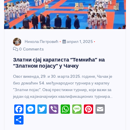
Никола Петровић
април 1, 2025
0 Comments
Златни сјај каратиста “Темнића” на
“Златном појасу” у Чачку
Овог викенда, 29. и 30. марта 2025. године, Чачак је
био домаћин 54. међународног турнира у каратеу
“Златни појас”. Овај престижни турнир, који важи за
један од најзначајнијих квалификационих турнира…
F
M
T
Vi
W
M
Pi
E
a
e
w
b
h
e
nt
m
S
c
ss
itt
er
at
ss
er
ail
h