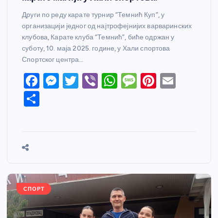
Други по реду карате турнир “Темнић Куп”, у
организацији једног од најтрофејнијих варваринских
клубова, Карате клуба “Темнић”, биће одржан у
суботу, 10. маја 2025. године, у Хали спортова
Спортског центра…
F
M
T
Vi
W
M
Pi
E
a
e
w
b
h
e
nt
m
S
c
ss
itt
er
at
ss
er
ail
h
e
e
er
s
a
e
ar
b
n
A
g
st
e
o
g
p
e
o
er
p
k
СПОРТ