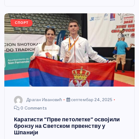
o
g
p
e
o
er
p
k
СПОРТ
Драган Ивановић
септембар 24, 2025
0 Comments
Каратисти “Прве петолетке” освојили
бронзу на Светском првенству у
Шпанији