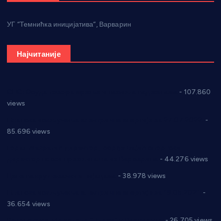
УГ “Темнићка иницијатива”, Варварин
Најчитаније
СНС: Осуда говора мржње и насиља над женама
- 107.860
views
Планска искључења електричне енергије за 27.07.2022.
-
85.696 views
Горан Макрагић директор, Ђорђе Бајић спортски
директор новог прволигаша из Варварина
- 44.276 views
Цене на крушевачким пијацама
- 38.978 views
Планска искључења електричне енергије за 19.05.2021.
-
36.654 views
Реконструкција хотела “Плажа” у Варварину
- 26.705 views