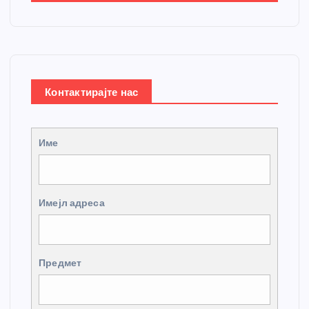
Контактирајте нас
Име
Имејл адреса
Предмет