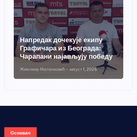
Спортски центар “Ћићевац”
добија савремени систем
грејања
Никола Петровић
јул 31, 2026
Оснивач