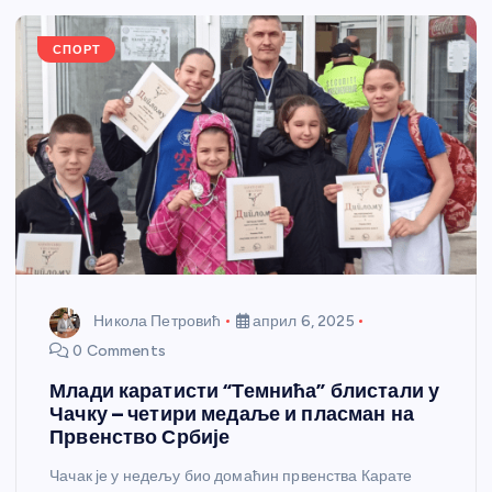
o
er
p
k
СПОРТ
Никола Петровић
април 6, 2025
0 Comments
Млади каратисти “Темнића” блистали у
Чачку – четири медаље и пласман на
Првенство Србије
Чачак је у недељу био домаћин првенства Карате