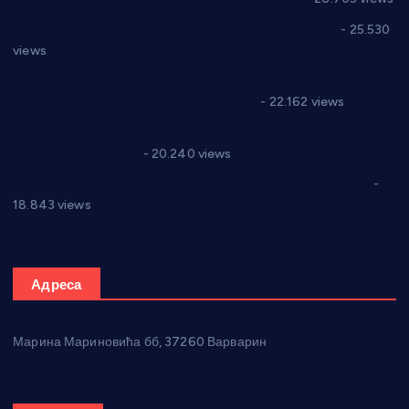
Апел за помоћ породици Марковић из Варварина
- 25.530
views
Саопштење и демант Дома здравља “Др Властимир
Годић” на текст који кружи фејсбуком
- 22.162 views
Јелена Вујић-Обрадовић представник Александровца у
Парламенту Србије
- 20.240 views
Откривена илегална штампарија новца код Варварина
-
18.843 views
Адреса
Марина Мариновића бб, 37260 Варварин