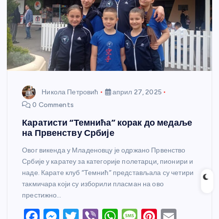
Никола Петровић
април 27, 2025
0 Comments
Каратисти “Темнића” корак до медаље
на Првенству Србије
Овог викенда у Младеновцу је одржано Првенство
Србије у каратеу за категорије полетарци, пионири и
наде. Карате клуб “Темнић” представљала су четири
такмичара који су изборили пласман на ово
престижно…
F
M
T
Vi
W
M
Pi
E