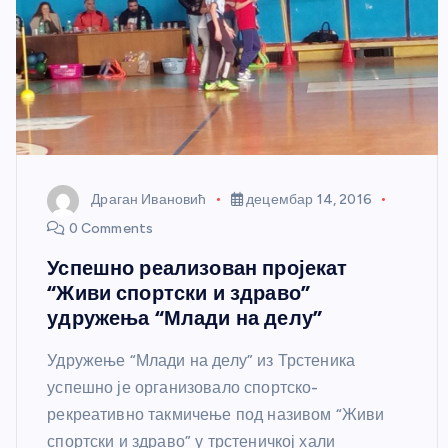
Драган Ивановић
децембар 14, 2016
0 Comments
Успешно реализован пројекат
“Живи спортски и здраво”
удружења “Млади на делу”
Удружење “Млади на делу” из Трстеника
успешно је организовало спортско-
рекреативно такмичење под називом “Живи
спортски и здраво” у трстеничкој хали