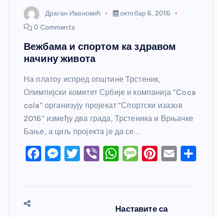
Драган Ивановић
октобар 6, 2016
0 Comments
Вежбама и спортом ка здравом
начину живота
На платоу испред општине Трстеник,
Олимпијски комитет Србије и компанија “Coca
cola” организују пројекат “Спортски изазов
2016” између два града, Трстеника и Врњачке
Бање, а циљ пројекта је да се…
F
M
T
Vi
W
M
Pi
E
S
a
e
w
b
h
e
nt
m
h
c
ss
itt
er
at
ss
er
ail
ar
e
e
er
s
a
e
e
Наставите са
b
n
A
g
st