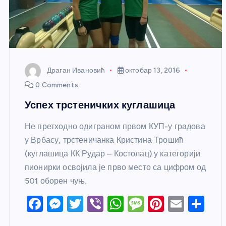
Драган Ивановић
октобар 13, 2016
0 Comments
Успех трстеничких куглашица
Не претходно одиграном првом КУП-у градова
у Врбасу, трстеничанка Кристина Трошић
(куглашица КК Рудар – Костолац) у категорији
пионирки освојила је прво место са цифром од
501 оборен чуњ.
F
M
T
Vi
W
M
Pi
E
S
a
e
w
b
h
e
nt
m
h