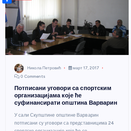
r
s
n
m
A
S
a
t
a
p
h
g
e
i
p
a
e
r
l
r
e
e
s
t
Никола Петровић
март 17, 2017
0 Comments
Потписани уговори са спортским
организацијама које ће
суфинансирати општина Варварин
У сали Скупштине општине Варварин
потписани су уговори са представницима 24
спортске организације које ће се