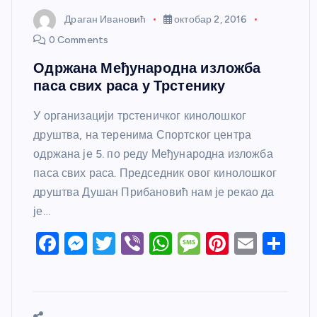
Драган Ивановић
октобар 2, 2016
0 Comments
Одржана Међународна изложба
паса свих раса у Трстенику
У организацији трстеничког кинолошког
друштва, на теренима Спортског центра
одржана је 5. по реду Међународна изложба
паса свих раса. Председник овог кинолошког
друштва Душан Прибановић нам је рекао да
је…
F
M
T
Vi
W
M
Pi
E
S
a
e
w
b
h
e
nt
m
h
c
ss
itt
er
at
ss
er
ail
ar
e
e
er
s
a
e
e