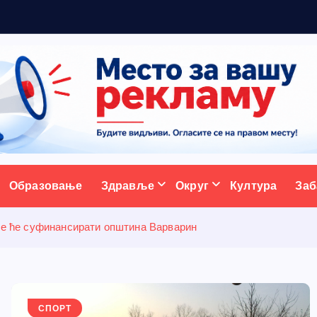
ативни портал
Образовање
Здравље
Округ
Култура
Заб
оје ће суфинансирати општина Варварин
СПОРТ