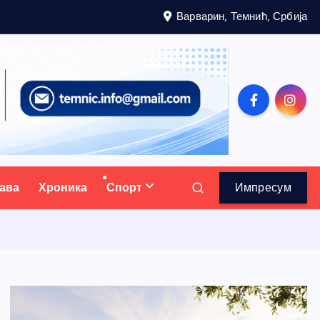
Варварин, Темнић, Србија
ава
Хроника
Спорт
Импресум