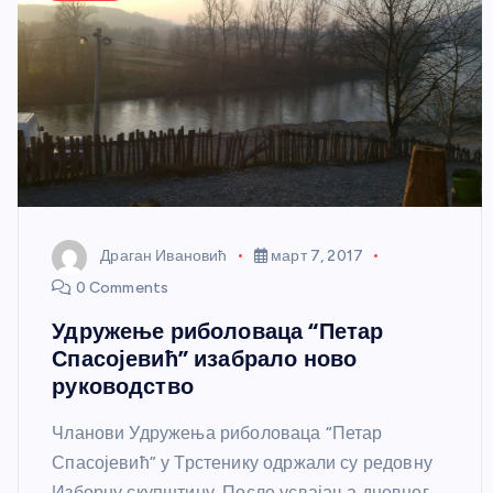
Драган Ивановић
март 7, 2017
0 Comments
Удружење риболоваца “Петар
Спасојевић” изабрало ново
руководство
Чланови Удружења риболоваца “Петар
Спасојевић” у Трстенику одржали су редовну
Изборну скупштину. После усвајања дневног