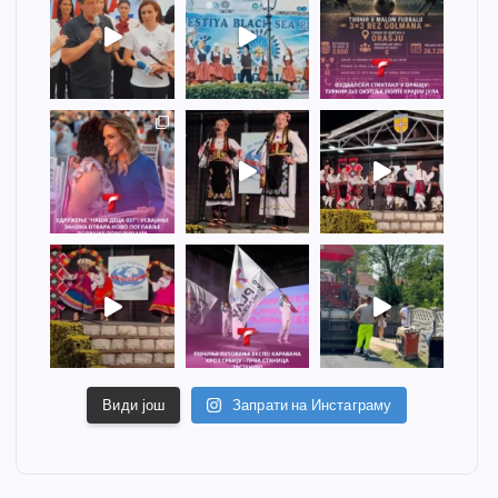
Види још
Запрати на Инстаграму