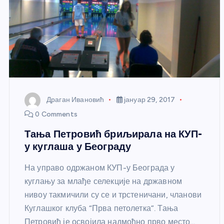
Драган Ивановић
јануар 29, 2017
0 Comments
Тања Петровић бриљирала на КУП-
у куглаша у Београду
На управо одржаном КУП-у Београда у
куглању за млађе селекције на државном
нивоу такмичили су се и трстеничани, чланови
Куглашког клуба “Прва петолетка”. Тања
Петровић је освојила надмоћно прво место…