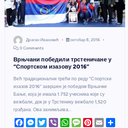
Драган Ивановић
октобар 8, 2016
0 Comments
Врњчани победили трстеничане у
“Спортском изазову 2016”
Већ традиционални трећи по реду “Спортски
изазов 2016” завршен је победом Врњачке
Бање, која је имала 1.752 учесника који су
вежбали, док је у Трстенику вежбало 1,520
грађана. Ова занимљива…
F
M
T
Vi
W
M
Pi
E
S