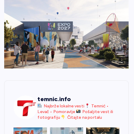
temnic.info
Najbrže lokalne vesti
Temnić •
Levač • Pomoravlje
Pošaljite vest ili
fotografiju
Čitajte na portalu