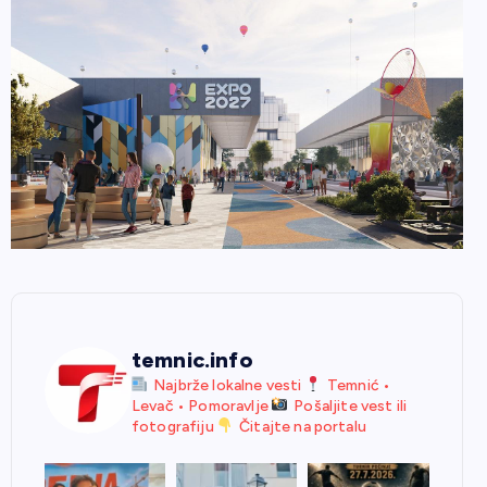
temnic.info
Najbrže lokalne vesti
Temnić •
Levač • Pomoravlje
Pošaljite vest ili
fotografiju
Čitajte na portalu