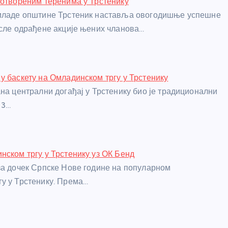
 отвореним теренима у Трстенику
 младе општине Трстеник наставља овогодишње успешне
осле одрађене акције њених чланова…
у баскету на Омладинском тргу у Трстенику
ана централни догађај у Трстенику био је традиционални
 3…
нском тргу у Трстенику уз ОК Бенд
за дочек Српске Нове године на популарном
у у Трстенику. Према…