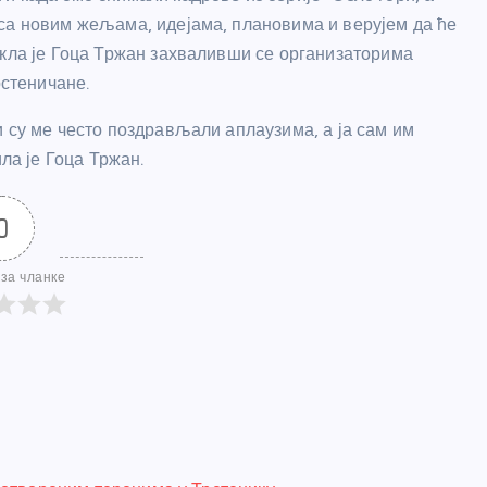
са новим жељама, идејама, плановима и верујем да ће
екла је Гоца Тржан захваливши се организаторима
рстеничане.
 су ме често поздрављали аплаузима, а ја сам им
ла је Гоца Тржан.
0
за чланке