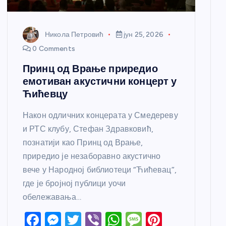
Никола Петровић
јун 25, 2026
0 Comments
Принц од Врање приредио
емотиван акустични концерт у
Ћићевцу
Након одличних концерата у Смедереву
и РТС клубу, Стефан Здравковић,
познатији као Принц од Врање,
приредио је незаборавно акустично
вече у Народној библиотеци “Ћићевац”,
где је бројној публици уочи
обележавања…
F
M
T
Vi
W
M
Pi