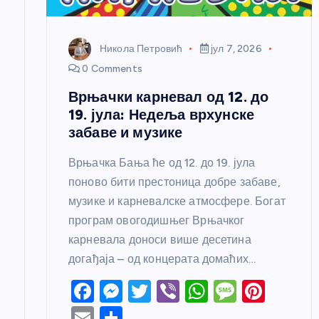
н
Никола Петровић
јул 7, 2026
к
0 Comments
Врњачки карневал од 12. до
а
19. јула: Недеља врхунске
забаве и музике
Врњачка Бања ће од 12. до 19. јула
поново бити престоница добре забаве,
музике и карневалске атмосфере. Богат
програм овогодишњег Врњачког
карневала доноси више десетина
догађаја – од концерата домаћих…
F
M
T
Vi
W
M
Pi
a
e
w
b
h
e
nt
E
S