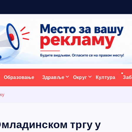
ативни портал
Образовање
Здравље
Округ
Култура
Заб
ику
Омладинском тргу у