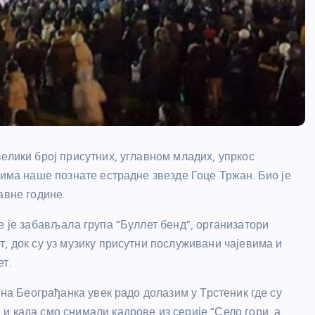
елики број присутних, углавном младих, упркос
вима наше познате естрадне звезде Гоце Тржан. Био је
авне године.
е је забављала група “Буллет бенд”, организатори
, док су уз музику присутни послуживани чајевима и
т.
ена Београђанка увек радо долазим у Трстеник где су
и када смо снимали кадрове из серије “Село гори, а