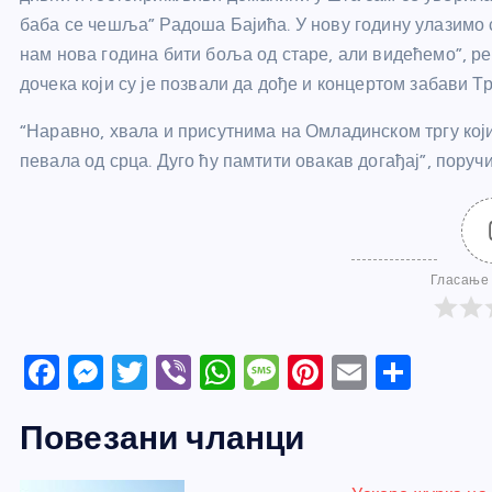
баба се чешља” Радоша Бајића. У нову годину улазимо 
нам нова година бити боља од старе, али видећемо”, р
дочека који су је позвали да дође и концертом забави Т
“Наравно, хвала и присутнима на Омладинском тргу који
певала од срца. Дуго ћу памтити овакав догађај”, поручи
Гласање 
F
M
T
Vi
W
M
Pi
E
S
a
e
w
b
h
e
nt
m
h
Повезани чланци
c
ss
itt
er
at
ss
er
ail
ar
e
e
er
s
a
e
e