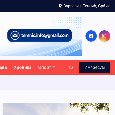
Варварин, Темнић, Србија
ава
Хроника
Спорт
Импресум