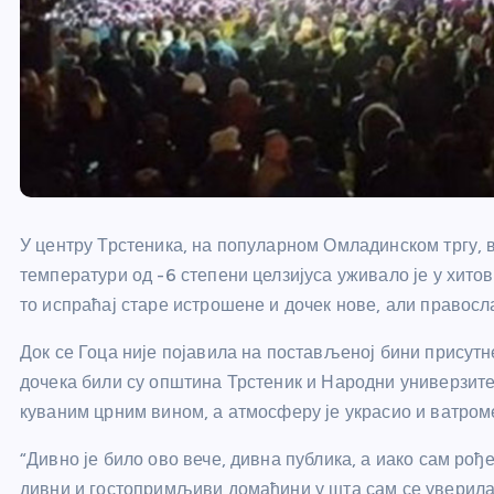
У центру Трстеника, на популарном Омладинском тргу, в
температури од -6 степени целзијуса уживало је у хито
то испраћај старе истрошене и дочек нове, али правосл
Док се Гоца није појавила на постављеној бини присутн
дочека били су општина Трстеник и Народни универзитет
куваним црним вином, а атмосферу је украсио и ватроме
“Дивно је било ово вече, дивна публика, а иако сам рођ
дивни и гостопримљиви домаћини у шта сам се уверила 