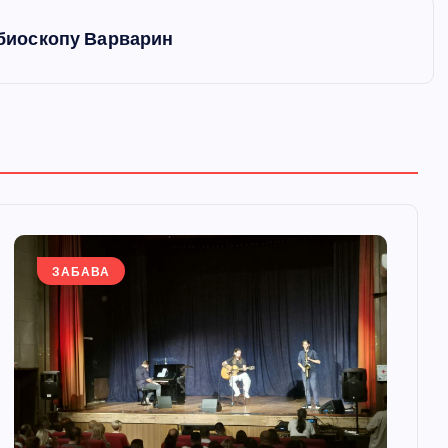
у биоскопу Варварин
ЗАБАВА