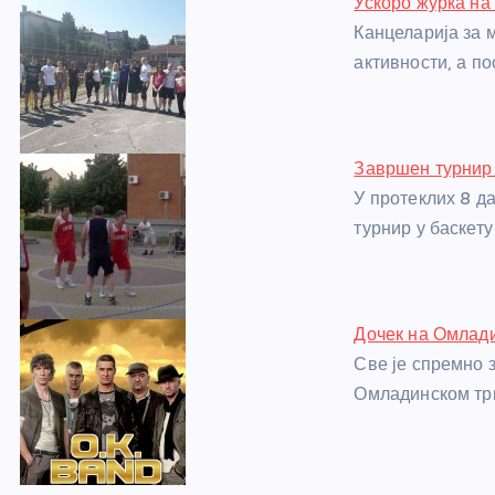
Ускоро журка на
b
n
A
g
st
Канцеларија за
o
g
p
e
активности, а п
o
er
p
k
Завршен турнир 
У протеклих 8 д
турнир у баскету
Дочек на Омлади
Све је спремно 
Омладинском трг