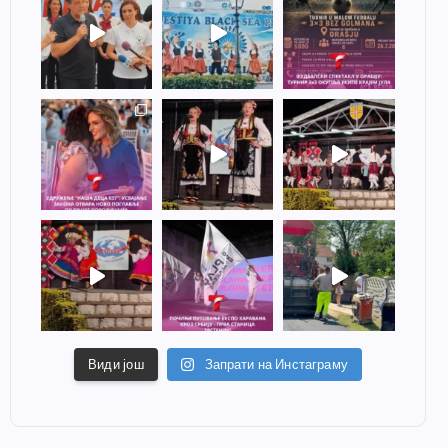
Види још
Запрати на Инстаграму