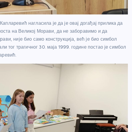
апларевић нагласила је да је овај догађај прилика да
ста на Великој Морави, да не заборавимо и да
ави, није био само конструкција, већ је био симбол
ли тог трагичног 30. маја 1999. године постао је симбол
аревић.