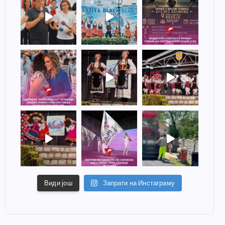
Види још
Запрати на Инстаграму