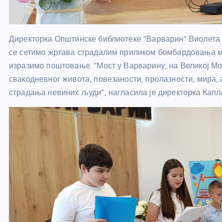
Директорка Општинске библиотеке “Варварин” Виолета К
се сетимо жртава страдалим приликом бомбардовања мо
изразимо поштовање. “Мост у Варварину, на Великој Мор
свакодневног живота, повезаности, пролазности, мира, а
страдања невиних људи”, нагласила је директорка Капл