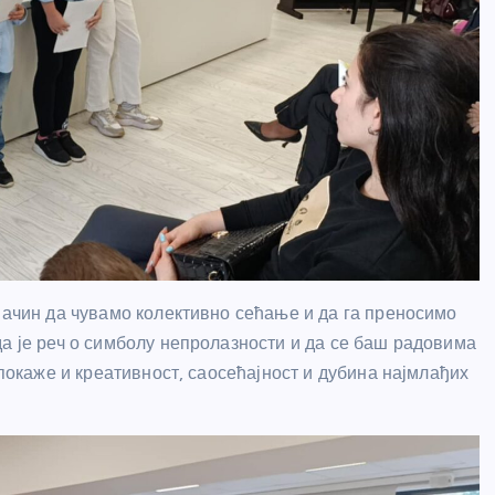
начин да чувамо колективно сећање и да га преносимо
да је реч о симболу непролазности и да се баш радовима
 покаже и креативност, саосећајност и дубина најмлађих