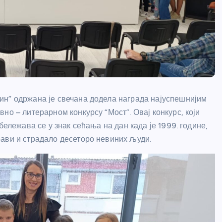
ин” одржана је свечана додела награда најуспешнијим
но – литерарном конкурсу “Мост”. Овај конкурс, који
бележава се у знак сећања на дан када је 1999. године,
ави и страдало десеторо невиних људи.