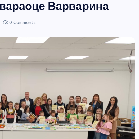
твараоце Варварина
0 Comments