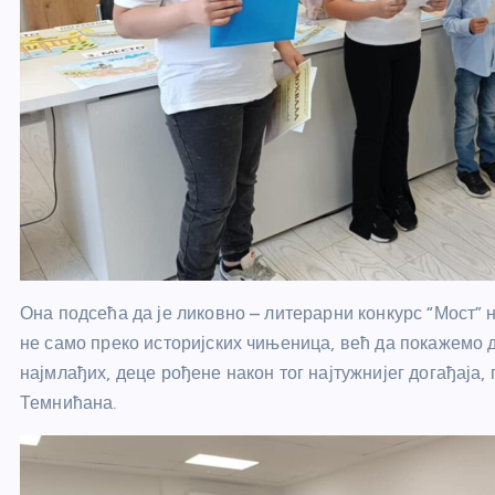
Она подсећа да је ликовно – литерарни конкурс “Мост” 
не само преко историјских чињеница, већ да покажемо 
најмлађих, деце рођене након тог најтужнијег догађаја,
Темнићана.