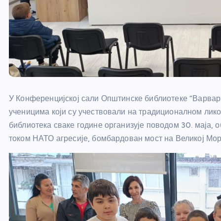
У Конференцијској сали Општинске библиотеке “Варвар
ученицима који су учествовали на традиционалном ликов
библиотека сваке године организује поводом 30. маја, о
током НАТО агресије, бомбардован мост на Великој Мор