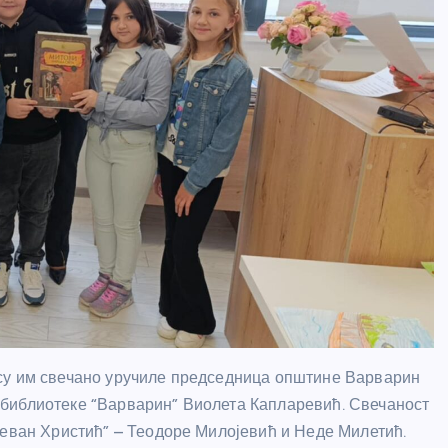
су им свечано уручиле председница општине Варварин
библиотеке “Варварин” Виолета Капларевић. Свечаност
теван Христић” – Теодоре Милојевић и Неде Милетић.