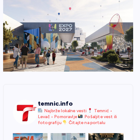
temnic.info
Najbrže lokalne vesti
Temnić •
Levač • Pomoravlje
Pošaljite vest ili
fotografiju
Čitajte na portalu