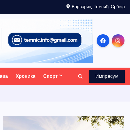
Варварин, Темнић, Србија
ава
Хроника
Спорт
Импресум