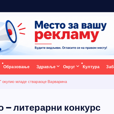
м
а
н
з
а
ативни портал
Образовање
Здравље
Округ
Култура
Заб
” окупио младе ствараоце Варварина
 – литерарни конкурс