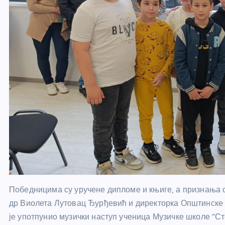
Победницима су уручене дипломе и књиге, а признања 
др Виолета Лутовац Ђурђевић и директорка Општинске 
је употпунио музички наступ ученица Музичке школе “С