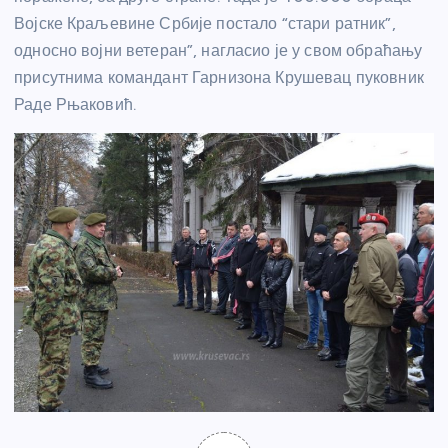
Војске Краљевине Србије постало “стари ратник”,
односно војни ветеран”, нагласио је у свом обраћању
присутнима командант Гарнизона Крушевац пуковник
Раде Рњаковић.