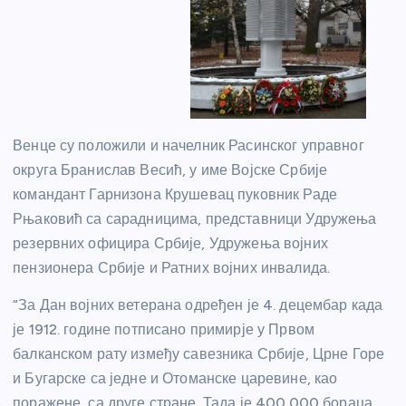
Венце су положили и начелник Расинског управног
округа Бранислав Весић, у име Војске Србије
командант Гарнизона Крушевац пуковник Раде
Рњаковић са сарадницима, представници Удружења
резервних официра Србије, Удружења војних
пензионера Србије и Ратних војних инвалида.
“За Дан војних ветерана одређен је 4. децембар када
је 1912. године потписано примирје у Првом
балканском рату између савезника Србије, Црне Горе
и Бугарске са једне и Отоманске царевине, као
поражене, са друге стране. Тада је 400.000 бораца