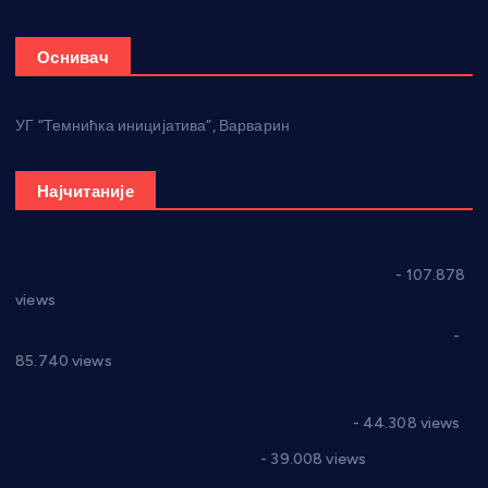
Оснивач
УГ “Темнићка иницијатива”, Варварин
Најчитаније
СНС: Осуда говора мржње и насиља над женама
- 107.878
views
Планска искључења електричне енергије за 27.07.2022.
-
85.740 views
Горан Макрагић директор, Ђорђе Бајић спортски
директор новог прволигаша из Варварина
- 44.308 views
Цене на крушевачким пијацама
- 39.008 views