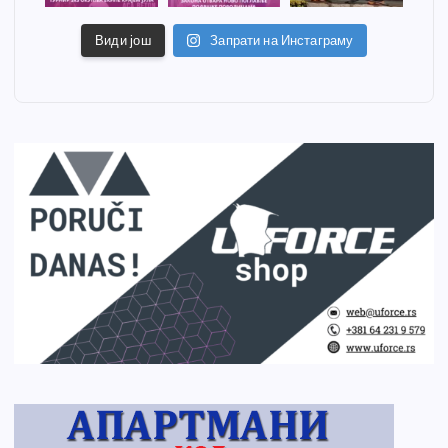
Види још
Запрати на Инстаграму