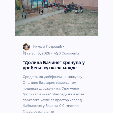
к
а
Никола Петровић
август 8, 2026
0 Comments
“Долина Бачине” кренула у
уређење кутка за младе
Средствима добијеним на конкурсу
Општине Варварин намењеном
подршци удружењима, Удружење
“Долина Бачине” обезбедило је нове
парковске клупе за простор испред
библиотеке у Бачини. 0 0 гласова
Гласање за чланке