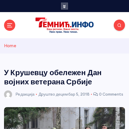
S
k
i
p
t
o
Темнићки
c
Home
o
n
информативн
t
e
У Крушевцу обележен Дан
и портал
n
војних ветерана Србије
t
Редакција
Друштво
децембар 5, 2018
0 Comments