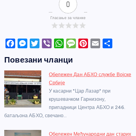
0
Гласање за чланке
F
M
T
Vi
W
M
Pi
E
S
a
e
w
b
h
e
nt
m
h
Повезани чланци
c
ss
itt
er
at
ss
er
ail
ar
e
e
er
s
a
e
e
Обележен Дан АБХО службе Војске
b
n
A
g
st
Србије
o
g
p
e
У касарни "Цар Лазар" при
o
er
p
крушевачком Гарнизону,
припадници Центра АБХО и 246.
k
батаљона АБХО, свечано…
Обележен Међународни дан старих