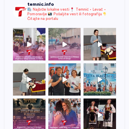
temnic.info
Najbrže lokalne vesti
Temnić • Levač •
Pomoravlje
Pošaljite vest ili fotografiju
Čitajte na portalu