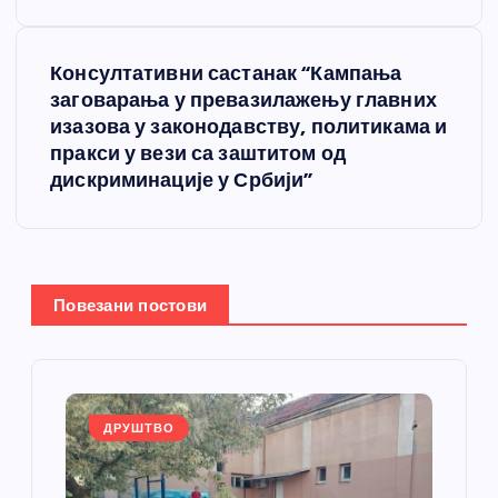
е
Консултативни састанак “Кампања
т
заговарања у превазилажењу главних
изазова у законодавству, политикама и
а
пракси у вези са заштитом од
дискриминације у Србији”
њ
е
ч
Повезани постови
л
а
ДРУШТВО
н