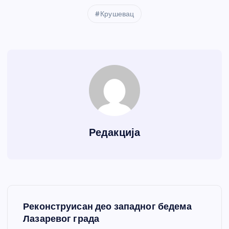
Крушевац
Редакција
К
Реконструисан део западног бедема
р
Лазаревог града