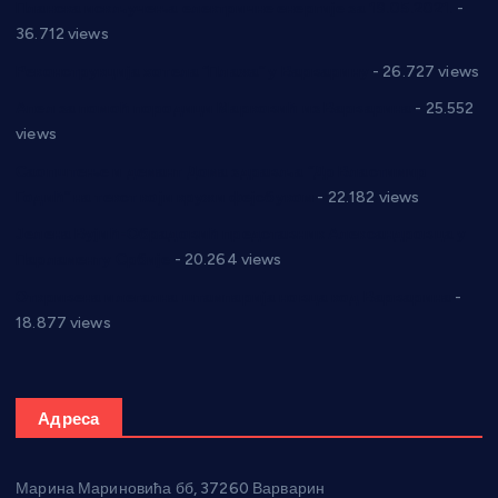
Планска искључења електричне енергије за 19.05.2021.
-
36.712 views
Реконструкција хотела “Плажа” у Варварину
- 26.727 views
Апел за помоћ породици Марковић из Варварина
- 25.552
views
Саопштење и демант Дома здравља “Др Властимир
Годић” на текст који кружи фејсбуком
- 22.182 views
Јелена Вујић-Обрадовић представник Александровца у
Парламенту Србије
- 20.264 views
Откривена илегална штампарија новца код Варварина
-
18.877 views
Адреса
Марина Мариновића бб, 37260 Варварин