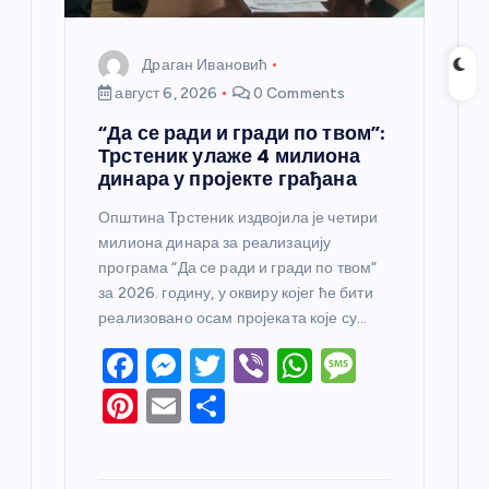
Драган Ивановић
август 6, 2026
0 Comments
“Да се ради и гради по твом”:
Трстеник улаже 4 милиона
динара у пројекте грађана
Општина Трстеник издвојила је четири
милиона динара за реализацију
програма “Да се ради и гради по твом”
за 2026. годину, у оквиру којег ће бити
реализовано осам пројеката које су…
F
M
T
Vi
W
M
a
e
w
b
h
e
Pi
E
S
c
ss
itt
er
at
ss
nt
m
h
e
e
er
s
a
er
ail
ar