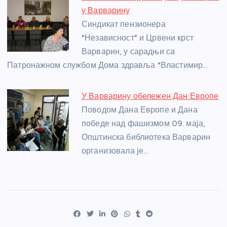
у Варварину
Синдикат пензионера
"Независност" и Црвени крст
Варварин, у сарадњи са
Патронажном службом Дома здравља "Властимир…
У Варварину обележен Дан Европе
Поводом Дана Европе и Дана
победе над фашизмом 09. маја,
Општинска библиотека Варварин
организовала је…