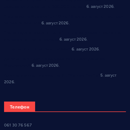
самозапошљавање по 380.000 динара
6. август 2026.
“Трстеник на Морави” од 10. до 16. августа: Богат програм
за све генерације
6. август 2026.
“Да се ради и гради по твом”: Трстеник улаже 4 милиона
динара у пројекте грађана
6. август 2026.
In memoriam: Тања Вилотијевић
6. август 2026.
Даница Петровић оживљава лик и дело Десанке
Максимовић
6. август 2026.
Александровац спреман за 61. “Жупску бербу”
5. август
2026.
Телефон
061 30 76 567