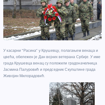
У касарни “Расина” у Крушевцу, полагањем венаца и
цвећа, обележен је Дан војних ветерана Србије. У име
града Крушевца венац су положили градоначелница
Јасмина Палуровић и председник Скупштине града
Живојин Милорадовић.