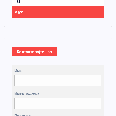
31
« јул
Контактирајте нас
Име
Имејл адреса
Предмет