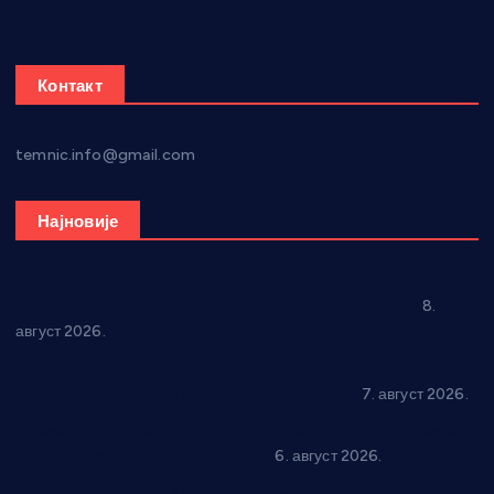
Контакт
temnic.info@gmail.com
Најновије
“Долина Бачине” кренула у уређење кутка за младе
8.
август 2026.
Општина Ћићевац наставља да подржава предузетнике:
10 нових субвенција за самозапошљавање
7. август 2026.
Вражогрнци чувају традицију: “Михољски сусрети села”
уз спортска надметања и забаву
6. август 2026.
Варварин подржао 25 нових предузетника: За