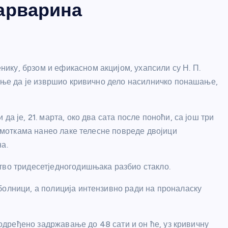
арварина
ку, брзом и ефикасном акцијом, ухапсили су Н. П.
умње да је извршио кривично дело насилничко понашање,
а је, 21. марта, око два сата после поноћи, са још три
, моткама нанео лаке телесне повреде двојици
а.
тво тридесетједногодишњака разбио стакло.
болници, а полиција интензивно ради на проналаску
е одређено задржавање до 48 сати и он ће, уз кривичну