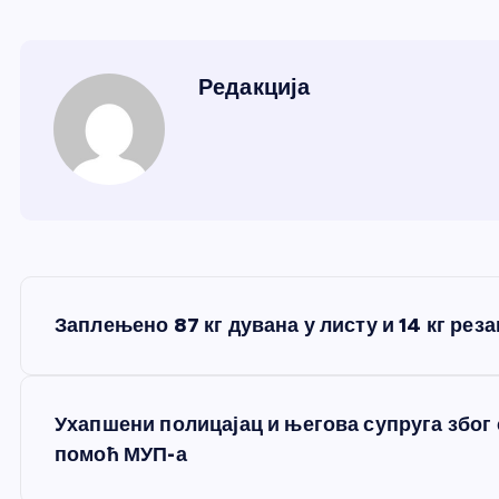
Редакција
К
Заплењено 87 кг дувана у листу и 14 кг рез
р
е
Ухапшени полицајац и његова супруга због
помоћ МУП-а
т