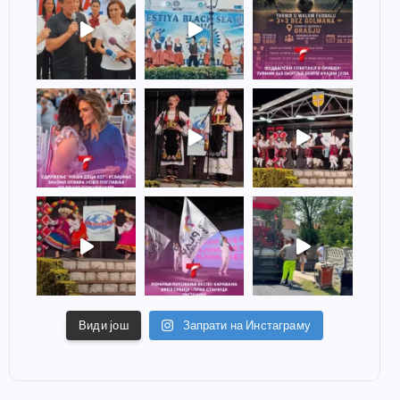
Види још
Запрати на Инстаграму