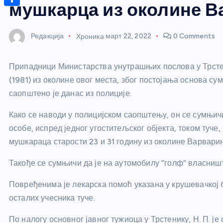
r
s
мушкарца из околине В
n
m
A
S
a
t
a
p
h
g
Редакција
Хроника
март 22, 2022
0 Comments
e
i
p
a
e
r
l
r
Припадници Министарства унутрашњих послова у Трстени
e
e
(1981) из околине овог места, због постојања основа с
s
саопштено је данас из полиције.
t
Како се наводи у полицијском саопштењу, он се сумњичи д
особе, испред једног угоститељског објекта, током туче
мушкараца старости 23 и 31 годину из околине Варварин
Такође се сумњичи да је на аутомобилу “голф” власниш
Повређенима је лекарска помоћ указана у крушевачкој 
осталих учесника туче.
По налогу основног јавног тужиоца у Трстенику, Н. П. ј