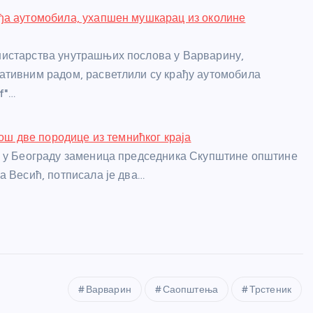
ђа аутомобила, ухапшен мушкарац из околине
истарства унутрашњих послова у Варварину,
тивним радом, расветлили су крађу аутомобила
f"…
још две породице из темнићког краја
а у Београду заменица председника Скупштине општине
а Весић, потписала је два…
Варварин
Саопштења
Трстеник