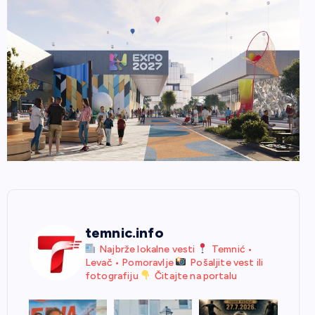
temnic.info
Najbrže lokalne vesti
Temnić •
Levač • Pomoravlje
Pošaljite vest ili
fotografiju
Čitajte na portalu