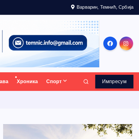
Варварин, Темнић, Србија
ава
Хроника
Спорт
Импресум