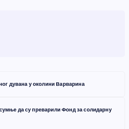
аног дувана у околини Варварина
 сумње да су преварили Фонд за солидарну