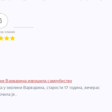
5
за чланке
ине Варварина извршила самоубиство
ла у околини Варварина, старости 17 година, вечерас
очила је…