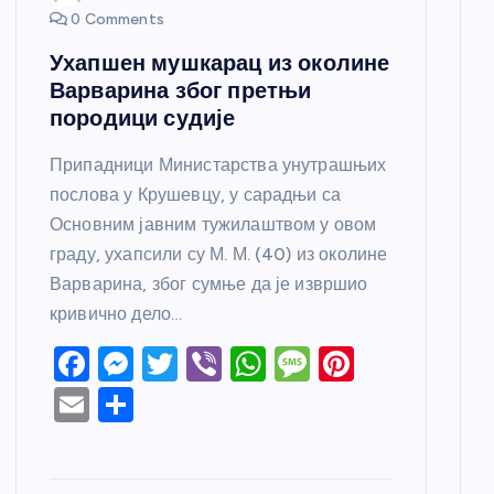
0 Comments
Ухапшен мушкарац из околине
Варварина због претњи
породици судије
Припадници Министарства унутрашњих
послова у Крушевцу, у сарадњи са
Основним јавним тужилаштвом у овом
граду, ухапсили су М. М. (40) из околине
Варварина, због сумње да је извршио
кривично дело…
F
M
T
Vi
W
M
Pi
a
e
w
b
h
e
nt
E
S
c
ss
itt
er
at
ss
er
m
h
e
e
er
s
a
e
ail
ar