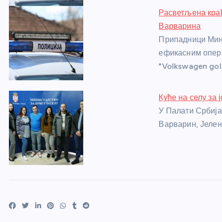
Расветљена кра
Варварина
Припадници Мин
ефикасним опера
"Volkswagen gol
Куће на селу за 
У Палати Србиј
Варварин, Јелен