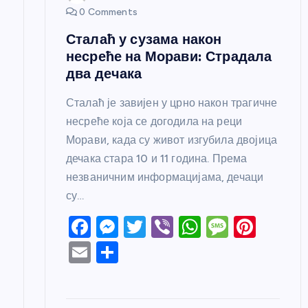
0 Comments
а
Сталаћ у сузама након
несреће на Морави: Страдала
два дечака
Сталаћ је завијен у црно након трагичне
несреће која се догодила на реци
Морави, када су живот изгубила двојица
дечака стара 10 и 11 година. Према
незваничним информацијама, дечаци
су…
F
M
T
Vi
W
M
Pi
a
e
w
b
h
e
nt
E
S
c
ss
itt
er
at
ss
er
m
h
e
e
er
s
a
e
ail
ar