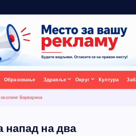
м
а
ативни портал
Образовање
Здравље
Округ
Култура
Заб
 околине Варварина
 напад на два