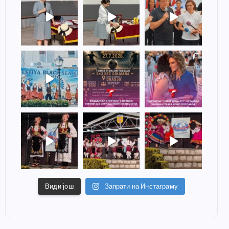
Види још
Запрати на Инстаграму