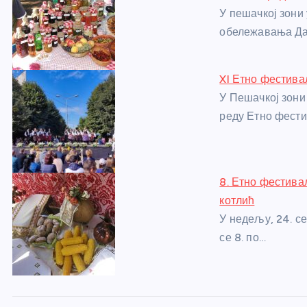
o
g
p
e
У пешачкој зони
o
er
p
обележавања Да
k
XI Етно фестива
У Пешачкој зони
реду Етно фест
8. Етно фестива
котлић
У недељу, 24. с
се 8. по…