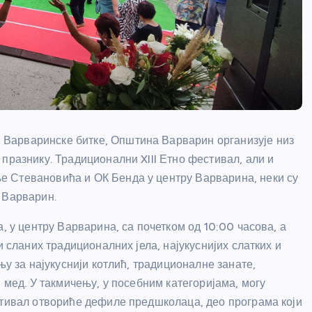
Варваринске битке, Општина Варварин организује низ
празнику. Традиционални XIII Етно фестивал, али и
 Стевановића и ОК Бенда у центру Варварина, неки су
 Варварин.
, у центру Варварина, са почетком од 10:00 часова, а
и сланих традиционалних јела, најукуснијих слатких и
њу за најукуснији котлић, традиционалне занате,
 мед. У такмичењу, у посебним категоријама, могу
стивал отвориће дефиле предшколаца, део програма који