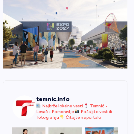
temnic.info
Najbrže lokalne vesti
Temnić •
Levač • Pomoravlje
Pošaljite vest ili
fotografiju
Čitajte na portalu