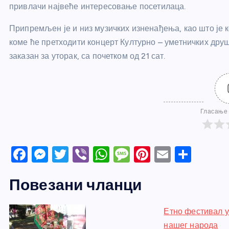
привлачи највеће интересовање посетилаца.
Припремљен је и низ музичких изненађења, као што је
коме ће претходити концерт Културно – уметничких друш
заказан за уторак, са почетком од 21 сат.
Гласање 
F
M
T
Vi
W
M
Pi
E
S
a
e
w
b
h
e
nt
m
h
Повезани чланци
c
ss
itt
er
at
ss
er
ail
ar
e
e
er
s
a
e
e
Етно фестивал у
b
n
A
g
st
нашег народа