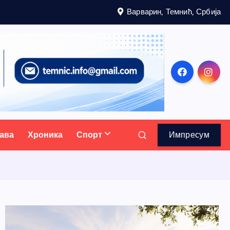
Варварин, Темнић, Србија
ава
Хроника
Спорт
Импресум