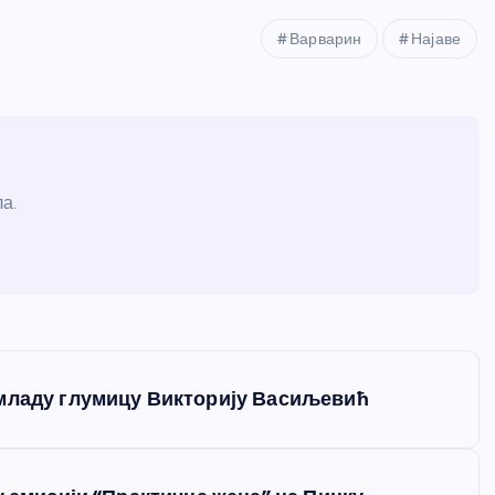
Варварин
Најаве
а.
 младу глумицу Викторију Васиљевић