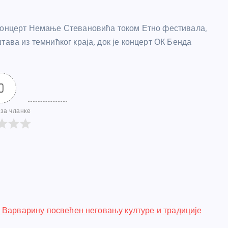
 концерт Немање Стевановића током Етно фестивала,
тава из темнићког краја, док је концерт ОК Бенда
0
за чланке
 Варварину посвећен неговању културе и традиције