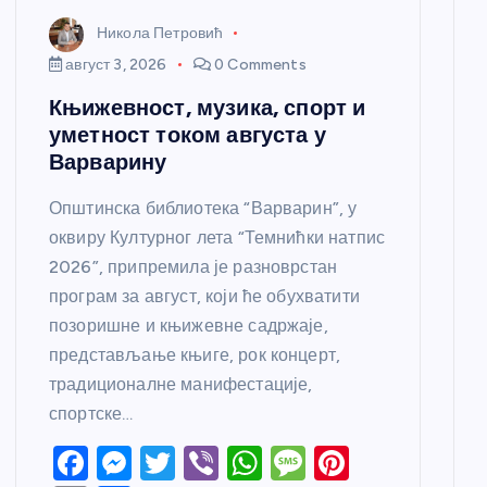
Никола Петровић
август 3, 2026
0 Comments
Књижевност, музика, спорт и
уметност током августа у
Варварину
Општинска библиотека “Варварин”, у
оквиру Културног лета “Темнићки натпис
2026”, припремила је разноврстан
програм за август, који ће обухватити
позоришне и књижевне садржаје,
представљање књиге, рок концерт,
традиционалне манифестације,
спортске…
F
M
T
Vi
W
M
Pi