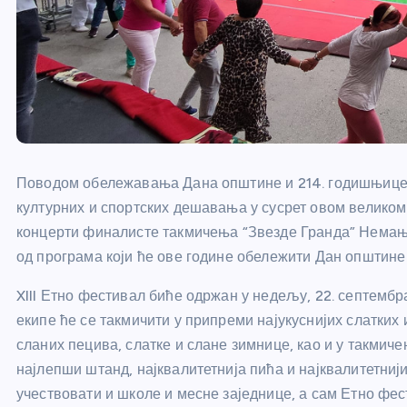
Поводом обележавања Дана општине и 214. годишњице 
културних и спортских дешавања у сусрет овом великом 
концерти финалисте такмичења “Звезде Гранда” Немање
од програма који ће ове године обележити Дан општине
XIII Етно фестивал биће одржан у недељу, 22. септембра
екипе ће се такмичити у припреми најукуснијих слатких 
сланих пецива, слатке и слане зимнице, као и у такмиче
најлепши штанд, најквалитетнија пића и најквалитетнији
учествовати и школе и месне заједнице, а сам Етно фе