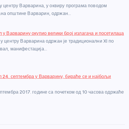
 у центру Варварина, у оквиру програма поводом
на општине Варварин, одржан…
л у Варварину окупио велики број излагача и посетилаца
 у центру Варварина одржан је традиционални XI по
ивал, манифестација…
л 24. септембра у Варварину, бираће се и најбољи
ептембра 2017. године са почетком од 10 часова одржаће