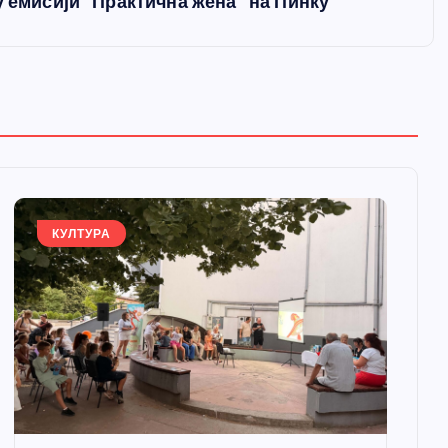
у емисији “Практична жена” на Пинку
КУЛТУРА