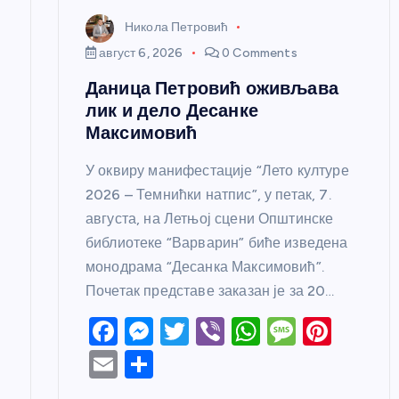
н
Никола Петровић
к
август 6, 2026
0 Comments
Даница Петровић оживљава
а
лик и дело Десанке
Максимовић
У оквиру манифестације “Лето културе
2026 – Темнићки натпис”, у петак, 7.
августа, на Летњој сцени Општинске
библиотеке “Варварин” биће изведена
монодрама “Десанка Максимовић”.
Почетак представе заказан је за 20…
F
M
T
Vi
W
M
Pi
a
e
w
b
h
e
nt
E
S
c
ss
itt
er
at
ss
er
m
h