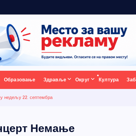
р
а
ативни портал
Образовање
Здравље
Округ
Култура
Заб
 у недељу 22. септембра
онцерт Немање