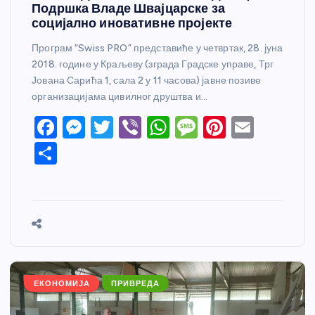
Подршка Владе Швајцарске за
социјално иновативне пројекте
Програм “Swiss PRO” представиће у четвртак, 28. јуна
2018. године у Краљеву (зграда Градске управе, Трг
Јована Сарића 1, сала 2 у 11 часова) јавне позиве
организацијама цивилног друштва и…
F
M
T
Vi
W
M
Pi
E
a
e
w
b
h
e
nt
m
S
c
ss
itt
er
at
ss
er
ail
h
e
e
er
s
a
e
ar
b
n
A
g
st
e
o
g
p
e
o
er
p
k
ЕКОНОМИЈА
ПРИВРЕДА