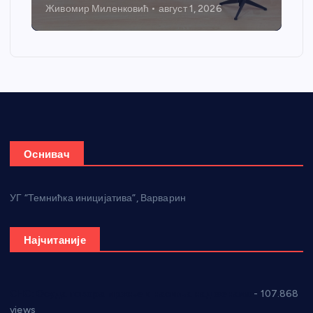
Никола Петровић
јул 31, 2026
Оснивач
УГ “Темнићка иницијатива”, Варварин
Најчитаније
СНС: Осуда говора мржње и насиља над женама
- 107.868
views