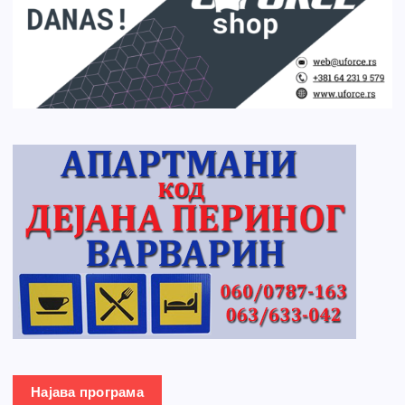
Најава програма