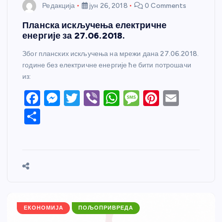
Редакција
јун 26, 2018
0 Comments
Планска искључења електричне
енергије за 27.06.2018.
Због планских искључења на мрежи дана 27.06.2018.
године без електричне енергије ће бити потрошачи
из:
F
M
T
Vi
W
M
Pi
E
a
e
w
b
h
e
nt
m
S
c
ss
itt
er
at
ss
er
ail
h
e
e
er
s
a
e
ar
b
n
A
g
st
e
o
g
p
e
o
er
p
k
ЕКОНОМИЈА
ПОЉОПРИВРЕДА