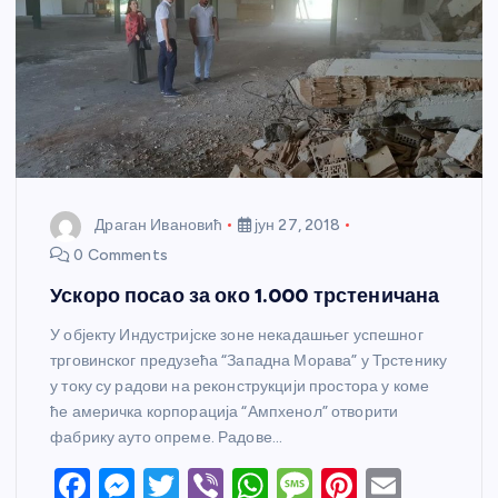
Драган Ивановић
јун 27, 2018
0 Comments
Ускоро посао за око 1.000 трстеничана
У објекту Индустријске зоне некадашњег успешног
трговинског предузећа “Западна Морава” у Трстенику
у току су радови на реконструкцији простора у коме
ће америчка корпорација “Ампхенол” отворити
фабрику ауто опреме. Радове…
F
M
T
Vi
W
M
Pi
E