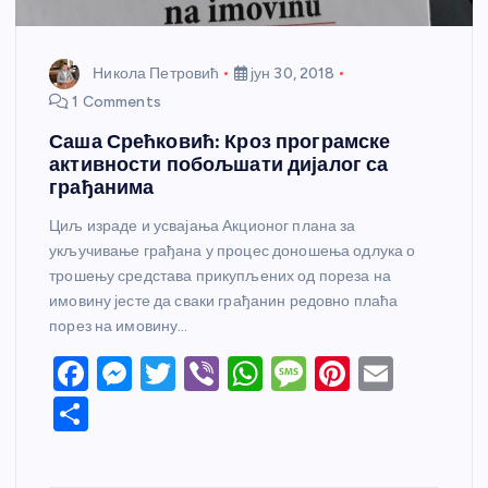
Никола Петровић
јун 30, 2018
1 Comments
Саша Срећковић: Кроз програмске
активности побољшати дијалог са
грађанима
Циљ израде и усвајања Акционог плана за
укључивање грађана у процес доношења одлука о
трошењу средстава прикупљених од пореза на
имовину јесте да сваки грађанин редовно плаћа
порез на имовину…
F
M
T
Vi
W
M
Pi
E
a
e
w
b
h
e
nt
m
S
c
ss
itt
er
at
ss
er
ail
h
e
e
er
s
a
e
ar