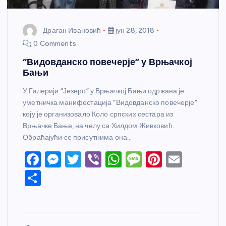
Драган Ивановић
јун 28, 2018
0 Comments
“Видовданско повечерје” у Врњачкој
Бањи
У Галерији “Језеро” у Врњачкој Бањи одржана је
уметничка манифестација “Видовданско повечерје”
коју је организовало Коло српских сестара из
Врњачке Бање, на челу са Хилдом Живковић.
Обраћајући се присутнима она…
F
M
T
Vi
W
M
Pi
E
a
e
w
b
h
e
nt
m
S
c
ss
itt
er
at
ss
er
ail
h
e
e
er
s
a
e
ar
b
n
A
g
st