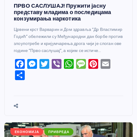
ПРВО САСЛУШАЈ! Пружити јасну
представу младима о последицама
конзумирања наркотика
Црвени крст Варварин и Дом здравља “Др Властимир
Годић” обележили су Међународни дан борбе против
злоупотребе и кријумчарења дрога чији је слоган ове
године “Прво саслушај”, а којим се истиче…
F
M
T
Vi
W
M
Pi
E
a
e
w
b
h
e
nt
m
S
c
ss
itt
er
at
ss
er
ail
h
e
e
er
s
a
e
ar
b
n
A
g
st
e
o
g
p
e
o
er
p
k
ЕКОНОМИЈА
ПРИВРЕДА