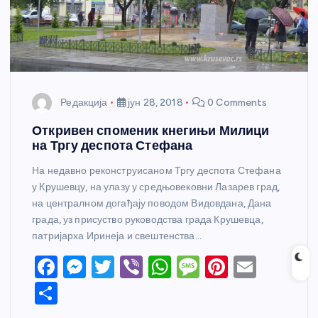
Редакција
јун 28, 2018
0 Comments
Откривен споменик кнегињи Милици
на Тргу деспота Стефана
На недавно реконструисаном Тргу деспота Стефана
у Крушевцу, на улазу у средњовековни Лазарев град,
на централном догађају поводом Видовдана, Дана
града, уз присуство руководства града Крушевца,
патријарха Иринеја и свештенства…
F
M
T
Vi
W
M
Pi
E
a
e
w
b
h
e
nt
m
S
c
ss
itt
er
at
ss
er
ail
h