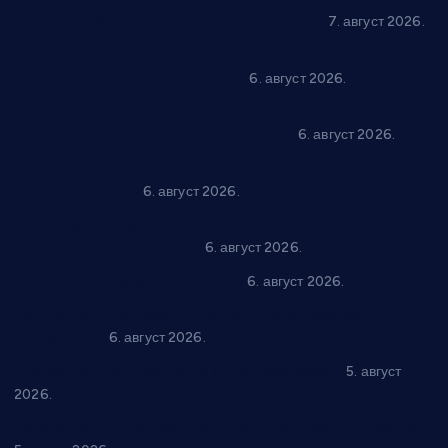
10 нових субвенција за самозапошљавање
7. август 2026.
Вражогрнци чувају традицију: “Михољски сусрети села”
уз спортска надметања и забаву
6. август 2026.
Варварин подржао 25 нових предузетника: За
самозапошљавање по 380.000 динара
6. август 2026.
“Трстеник на Морави” од 10. до 16. августа: Богат програм
за све генерације
6. август 2026.
“Да се ради и гради по твом”: Трстеник улаже 4 милиона
динара у пројекте грађана
6. август 2026.
In memoriam: Тања Вилотијевић
6. август 2026.
Даница Петровић оживљава лик и дело Десанке
Максимовић
6. август 2026.
Александровац спреман за 61. “Жупску бербу”
5. август
2026.
Нова игралишта стижу у Бошњане, Доњи Катун и Парцане