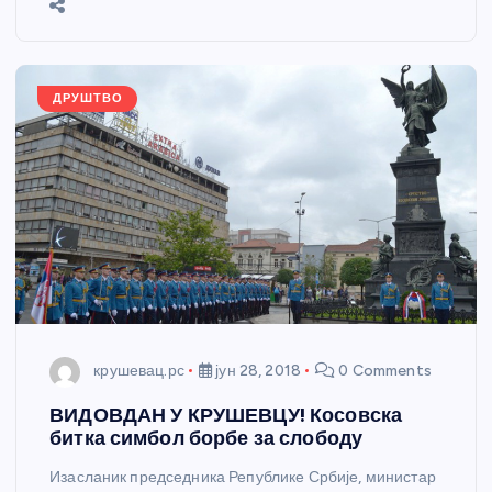
e
o
g
p
e
o
er
p
k
ДРУШТВО
крушевац.рс
јун 28, 2018
0 Comments
ВИДОВДАН У КРУШЕВЦУ! Косовска
битка симбол борбе за слободу
Изасланик председника Републике Србије, министар