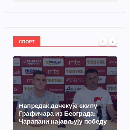
СПОРТ
Спортски центар “Ћићевац”
добија савремени систем
грејања