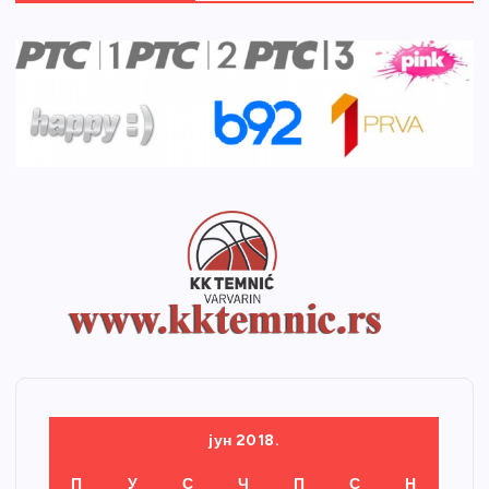
јун 2018.
П
У
С
Ч
П
С
Н