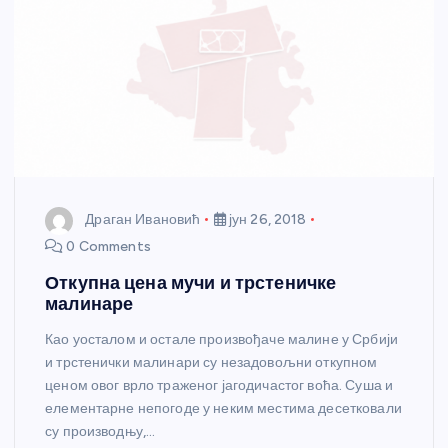
Драган Ивановић
јун 26, 2018
0 Comments
Откупна цена мучи и трстеничке
малинаре
Као уосталом и остале произвођаче малине у Србији
и трстенички малинари су незадовољни откупном
ценом овог врло траженог јагодичастог воћа. Суша и
елементарне непогоде у неким местима десетковали
су производњу,…