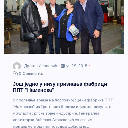
Драган Ивановић
јун 29, 2018
0 Comments
Још једно у низу признања фабрици
ППТ “Наменска”
У последње време на пословној сцени фабрика ППТ
“Наменска” из Трстеника бележи изузетне резултате
у области српске војне индустрије. Генерална
директорка Анђелка Атансковић са својим
менанџментом тим поводом добила је…