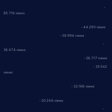
Планска искључења електричне енергије за 27.07.2022.
-
85.716 views
Горан Макрагић директор, Ђорђе Бајић спортски
директор новог прволигаша из Варварина
- 44.290 views
Цене на крушевачким пијацама
- 38.994 views
Планска искључења електричне енергије за 19.05.2021.
-
36.674 views
Реконструкција хотела “Плажа” у Варварину
- 26.717 views
Апел за помоћ породици Марковић из Варварина
- 25.542
views
Саопштење и демант Дома здравља “Др Властимир
Годић” на текст који кружи фејсбуком
- 22.168 views
Јелена Вујић-Обрадовић представник Александровца у
Парламенту Србије
- 20.246 views
Откривена илегална штампарија новца код Варварина
-