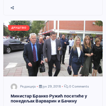
b
n
A
g
st
e
o
g
p
e
o
er
p
k
ДРУШТВО
Редакција
јун 29, 2018
0 Comments
Министар Бранко Ружић посетиће у
понедељак Варварин и Бачину