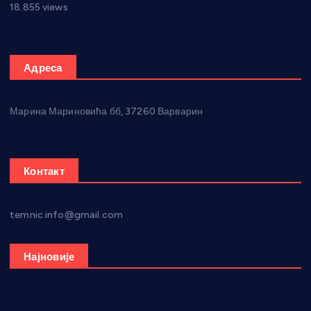
18.855 views
Адреса
Марина Мариновића бб, 37260 Варварин
Контакт
temnic.info@gmail.com
Најновије
Општина Ћићевац наставља да подржава предузетнике: