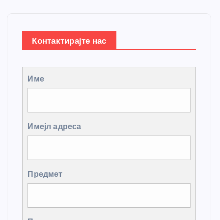
Контактирајте нас
Име
Имејл адреса
Предмет