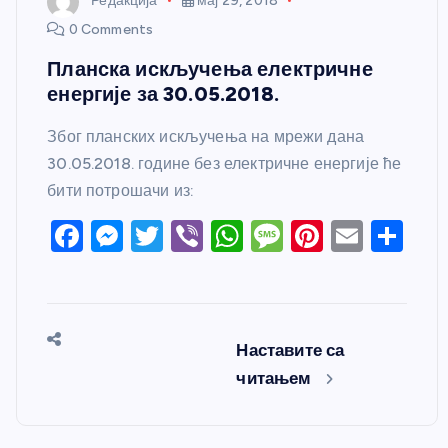
Редакција
мај 29, 2018
0 Comments
Планска искључења електричне
енергије за 30.05.2018.
Због планских искључења на мрежи дана
30.05.2018. године без електричне енергије ће
бити потрошачи из:
F
M
T
Vi
W
M
Pi
E
S
a
e
w
b
h
e
nt
m
h
c
ss
itt
er
at
ss
er
ail
ar
e
e
er
s
a
e
e
Наставите са
b
n
A
g
st
читањем
o
g
p
e
o
er
p