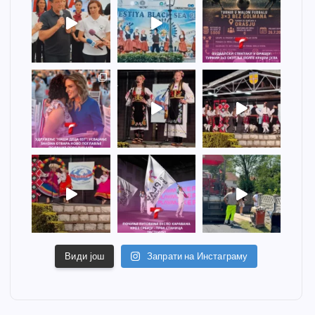
Види још
Запрати на Инстаграму