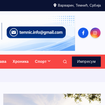
Варварин, Темнић, Србија
ава
Хроника
Спорт
Импресум