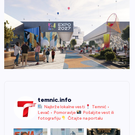
temnic.info
Najbrže lokalne vesti
Temnić •
Levač • Pomoravlje
Pošaljite vest ili
fotografiju
Čitajte na portalu