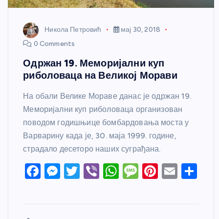
Никола Петровић
мај 30, 2018
0 Comments
Одржан 19. Меморијални куп
риболоваца на Великој Морави
На обали Велике Мораве данас је одржан 19.
Меморијални куп риболоваца организован
поводом годишњице бомбардовања моста у
Варварину када је, 30. маја 1999. године,
страдало десеторо наших суграђана.
F
M
T
Vi
W
M
Pi
E
S
a
e
w
b
h
e
nt
m
h
c
ss
itt
er
at
ss
er
ail
ar
e
e
er
s
a
e
e