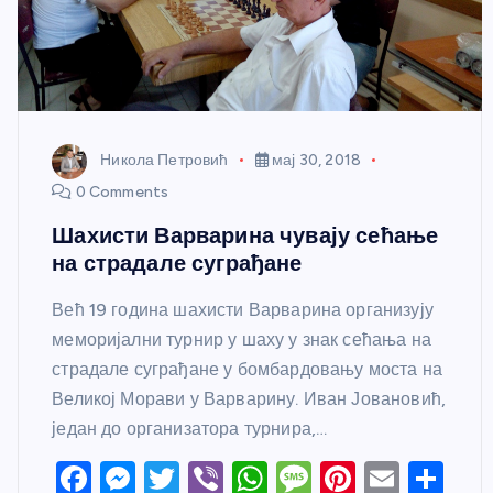
Никола Петровић
мај 30, 2018
0 Comments
Шахисти Варварина чувају сећање
на страдале суграђане
Већ 19 година шахисти Варварина организују
меморијални турнир у шаху у знак сећања на
страдале суграђане у бомбардовању моста на
Великој Морави у Варварину. Иван Јовановић,
један до организатора турнира,…
F
M
T
Vi
W
M
Pi
E
S