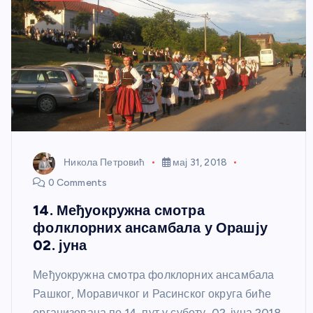
Никола Петровић
мај 31, 2018
0 Comments
14. Међуокружна смотра
фолклорних ансамбала у Орашју
02. јуна
Међуокружна смотра фолклорних ансамбала
Рашког, Моравичког и Расинског округа биће
организована по 14. пут у суботу, 02. јуна 2018.