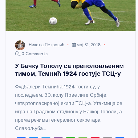
Никола Петровић
мај 31, 2018
0 Comments
У Бачку Тополу са преполовљеним
тимом, Темнић 1924 гостује ТСЦ-у
Фудбалери Темнића 1924 гости су, у
последњем, 30. колу Прве лиге Србије,
четвртопласираној екипи ТСЦ-а. Утакмица се
игра на Градском стадиону у Бачкој Тополи, а
према речима генералног секретара
Славољуба…