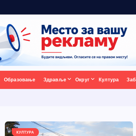
5
н
ативни портал
Образовање
Здравље
Округ
Култура
Заб
КУЛТУРА