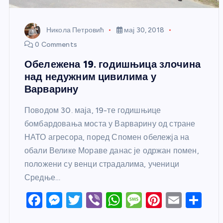
Никола Петровић
мај 30, 2018
0 Comments
Обележена 19. годишњица злочина
над недужним цивилима у
Варварину
Поводом 30. маја, 19-те годишњице
бомбардовања моста у Варварину од стране
НАТО агресора, поред Спомен обележја на
обали Велике Мораве данас је одржан помен,
положени су венци страдалима, ученици
Средње…
F
M
T
Vi
W
M
Pi
E
S
a
e
w
b
h
e
nt
m
h